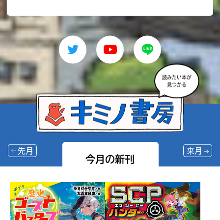
読みたい本が
見つかる
先月
来月
今月の新刊