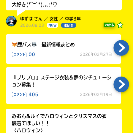
大好き(*˘︶˘*).｡.:*♡
ゆずは さん ／ 女性 ／ 中学3年
2026.08.03
わかる
NEW
注目 !!
歴バス
最新情報まとめ
00
2026年02月27日
コメント
『プリプロ』ステージ衣装＆夢のシチュエーシ
ョン募集！
405
2026年02月19日
コメント
みおん&ルイでハロウィンとクリスマスの衣
装着てほしい！！
〈ハロウィン〉