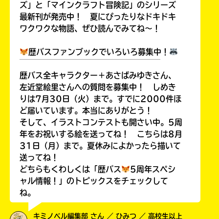
ズ」と「マインクラフト冒険記」のシリーズ
最新刊が発売中！ 夏にぴったりなドキドキ
ワクワクな物語、ぜひ読んでみてね～！
歴バスファンブックでいろいろ募集中！
￣￣￣￣￣￣￣￣￣￣￣￣￣￣￣￣￣￣
歴バス全キャラクター＋あさばみゆきさん、
左近堂絵里さんへの質問を募集中！ しめき
りは7月30日（火）まで。すでに2000件ほ
ど届いています。本当にありがとう！
そして、イラストコンテストも開さい中。5周
年をお祝いする絵を送ってね！ こちらは8月
31日（月）まで。夏休みによかったら描いて
送ってね！
どちらもくわしくは「歴バス
5周年スペシ
ャル情報！」のトピックスをチェックして
ね。
キミノベル編集部 さん ／ ひみつ ／ 高校生以上