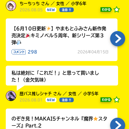
ちーちっち さん ／ 女性 ／ 小学6年
2026.08.05
わかる
NEW
注目 !!
【6月10日更新
】やまもとふみさん新作発
売決定
キミノベル５周年、新シリーズ第３
弾
298
2026年04月15日
コメント
私は絶対に「これだ！」と思って買いまし
た！（金欠気味）
歴バス推しシャチ さん ／ 女性 ／ 小学5年
2026.08.01
わかる
NEW
注目 !!
のぞき見！MAKAI5チャンネル『魔界
スタ
ーズ』Part.2