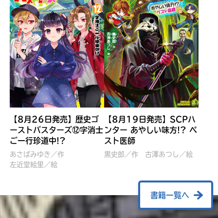
【8月26日発売】歴史ゴ
【8月19日発売】SCPハ
ーストバスターズ⑫字消士
ンター あやしい味方!? ペ
ご一行珍道中!?
スト医師
ぼくたちのマインクラフト
レッツゴー！まいぜんシス
冒険記 エンチャント剣
ターズ とつぜん、王様に
あさばみゆき／作
黒史郎／作
古澤あつし／絵
VS暴走モブ
左近堂絵里／絵
なってしまった結果！？
【7月8日発売】
針とら／作
五味まちと／絵
Ｍｉｎｅｃｒａｆｔカップ運
石崎洋司／文
書籍一覧へ
営委員会／協力
佐久間さのすけ／絵