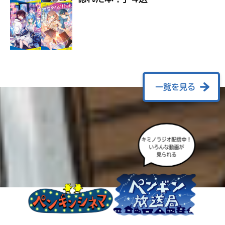
ラ
ー
が
あ
る
の
で、
も
一覧を見る
う
一
度
い
確
い
キミノラジオ配信中！
え
認
いろんな動画が
見られる
し
て
み
て
ね
戻