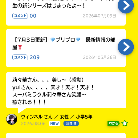
生の新シリーズはじまったよ～！
00
2026年07月09日
コメント
【7月3日更新】
プリプロ
最新情報の部
屋
209
2026年05月26日
コメント
莉々華さん、、、美し〜（感動）
yuiさん、、、、天才！天才！天才！
スーパミラクル莉々華さん笑顔〜
癒される！！！
ウィンネル さん ／ 女性 ／ 小学5年
2026.08.06
わかる
NEW
注目 !!