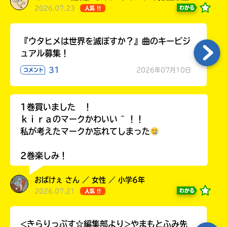
2026.07.23
わかる
人気 !!
『ウタヒメは世界を滅ぼすか？』曲のキービジ
ュアル募集！
31
2026年07月10日
コメント
1巻買いました ！
ｋｉｒａのマークかわいい ~ ！！
私が考えたマークか忘れてしまった
2巻楽しみ！
おばけぇ さん ／ 女性 ／ 小学6年
2026.07.21
わかる
人気 !!
<きらりっぷす☆編集部より>やまもとふみ先