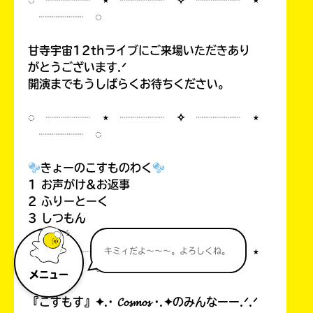
◌ ┈┈┈┈ ⋆ ┈┈┈┈ ✧ ┈┈┈┈ ⋆
┈┈┈┈ ◌
甘寺宇宙12thライブにご来場いただきあり
がとうございます.ᐟ
開演までもうしばらくお待ちください。
◌ ┈┈┈┈ ⋆ ┈┈┈┈ ✧ ┈┈┈┈ ⋆
┈┈┈┈ ◌
きょーのこすものわく
1 お声がけ&お返事
2 ふりーとーく
3 しつもん
◌ ┈┈┈┈ ⋆ ┈┈┈┈ ✧ ┈┈┈┈ ⋆
キミィだよ～～～。よろしくね。
┈┈┈┈ ◌
メニュー
『こすもす』✦.· 𝓒𝓸𝓼𝓶𝓸𝓼 ·.✦のみんなーー.ᐟ.ᐟ