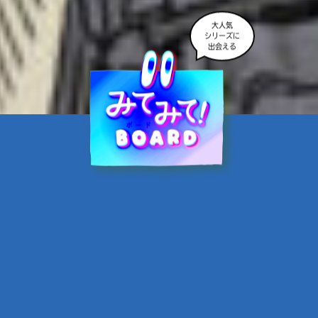
大人気
シリーズに
出会える
魔界☆スターズ②愛のため
に、悪魔と魂の契約
あんのまる／作
翡翠てう／絵