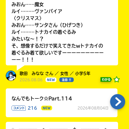
みおん……魔女
ルイ………ヴァンパイア
〈クリスマス〉
みおん……サンタさん（ひげつき）
ルイ………トナカイの着ぐるみ
みたいな〜！？
そ、想像するだけで笑えてきたwトナカイの
着ぐるみ着て欲しいですーーーーーーーーー
ーー！！！
歌田 みなな さん ／ 女性 ／ 小学5年
2026.08.06
わかる
NEW
注目 !!
なんでもトーク☆Part.114
216
2026年08月04日
コメント
NEW