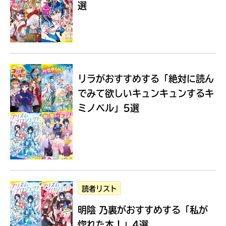
選
Loading
.
.
.
リラがおすすめする
「絶対に読ん
でみて欲しいキュンキュンするキ
ミノベル」5選
入
力
内
読者リスト
容
明陰 乃裏がおすすめする
「私が
に
エ
惚れた本！」4選