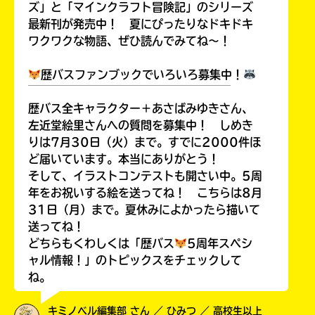
ズ」と「マインクラフト冒険記」のシリーズ
最新刊が発売中！ 夏にぴったりなドキドキ
ワクワクな物語、ぜひ読んでみてね～！
歴バスファンブックでいろいろ募集中！
￣￣￣￣￣￣￣￣￣￣￣￣￣￣￣￣￣￣
歴バス全キャラクター＋あさばみゆきさん、
左近堂絵里さんへの質問を募集中！ しめき
りは7月30日（火）まで。すでに2000件ほ
ど届いています。本当にありがとう！
そして、イラストコンテストも開さい中。5周
年をお祝いする絵を送ってね！ こちらは8月
31日（月）まで。夏休みによかったら描いて
送ってね！
どちらもくわしくは「歴バス
5周年スペシ
ャル情報！」のトピックスをチェックして
ね。
キミノベル編集部 さん ／ ひみつ ／ 高校生以上