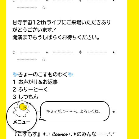
◌ ┈┈┈┈ ⋆ ┈┈┈┈ ✧ ┈┈┈┈ ⋆
┈┈┈┈ ◌
甘寺宇宙12thライブにご来場いただきあり
がとうございます.ᐟ
開演までもうしばらくお待ちください。
◌ ┈┈┈┈ ⋆ ┈┈┈┈ ✧ ┈┈┈┈ ⋆
┈┈┈┈ ◌
きょーのこすものわく
1 お声がけ&お返事
2 ふりーとーく
3 しつもん
◌ ┈┈┈┈ ⋆ ┈┈┈┈ ✧ ┈┈┈┈ ⋆
キミィだよ～～～。よろしくね。
┈┈┈┈ ◌
メニュー
『こすもす』✦.· 𝓒𝓸𝓼𝓶𝓸𝓼 ·.✦のみんなーー.ᐟ.ᐟ