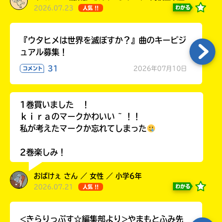
2026.07.23
わかる
人気 !!
『ウタヒメは世界を滅ぼすか？』曲のキービジ
ュアル募集！
31
2026年07月10日
コメント
1巻買いました ！
ｋｉｒａのマークかわいい ~ ！！
私が考えたマークか忘れてしまった
2巻楽しみ！
おばけぇ さん ／ 女性 ／ 小学6年
2026.07.21
わかる
人気 !!
<きらりっぷす☆編集部より>やまもとふみ先