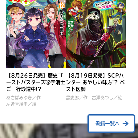
【8月26日発売】歴史ゴ
【8月19日発売】SCPハ
ーストバスターズ⑫字消士
ンター あやしい味方!? ペ
ご一行珍道中!?
スト医師
ぼくたちのマインクラフト
レッツゴー！まいぜんシス
冒険記 エンチャント剣
ターズ とつぜん、王様に
あさばみゆき／作
黒史郎／作
古澤あつし／絵
VS暴走モブ
左近堂絵里／絵
なってしまった結果！？
【7月8日発売】
針とら／作
五味まちと／絵
Ｍｉｎｅｃｒａｆｔカップ運
石崎洋司／文
書籍一覧へ
営委員会／協力
佐久間さのすけ／絵