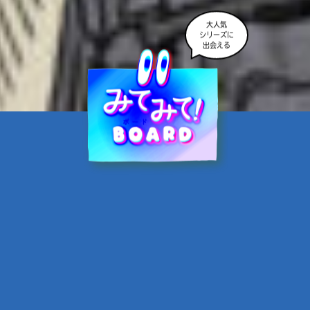
大人気
シリーズに
出会える
魔界☆スターズ②愛のため
に、悪魔と魂の契約
あんのまる／作
翡翠てう／絵