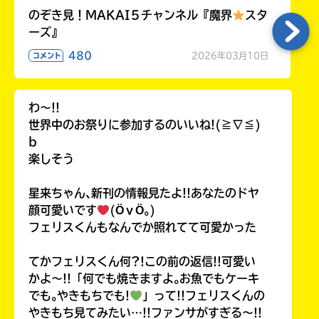
のぞき見！MAKAI５チャンネル『魔界
スタ
ーズ』
480
2026年03月10日
コメント
わ〜!!
世界中のお祭りに参加するのいいね!(≧∇≦)
b
楽しそう
星来ちゃん､新刊の情報見たよ!!あなたのドヤ
顔可愛いです
(ӦｖӦ｡)
フェリスくんもなんでか照れてて可愛かった
てかフェリスくん何?!この前の返信!!可愛い
かよ〜!!「何でも焼きますよ｡お魚でもケーキ
でも｡やきもちでも!
」って!!フェリスくんの
やきもち見てみたい…!!ファンサがすぎる〜!!