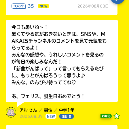
35
2026年08月03日
コメント
NEW
今日も暑いね〜！
暑くてやる気がおきないときは、SNSや、M
AKAI5チャンネルのコメントを見て元気をも
らってるよ！
みんなの感想や、うれしいコメントを見るの
が毎日の楽しみなんだ！
「新曲がんばって」って言ってもらえるたび
に、もっとがんばろうって思うよ♪
みんな、のんびり待っててね♡
あ、フェリス、誕生日おめでとう！
アル さん ／ 男性 ／ 中学1年
2026.08.07
わかる
NEW
注目 !!