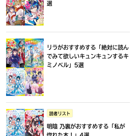
選
Loading
.
.
.
リラがおすすめする
「絶対に読ん
でみて欲しいキュンキュンするキ
ミノベル」5選
入
力
内
読者リスト
容
明陰 乃裏がおすすめする
「私が
に
エ
惚れた本！」4選