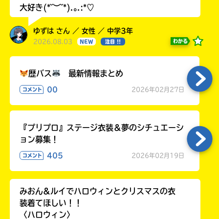
大好き(*˘︶˘*).｡.:*♡
ゆずは さん ／ 女性 ／ 中学3年
2026.08.03
わかる
NEW
注目 !!
歴バス
最新情報まとめ
00
2026年02月27日
コメント
『プリプロ』ステージ衣装＆夢のシチュエーシ
ョン募集！
405
2026年02月19日
コメント
みおん&ルイでハロウィンとクリスマスの衣
装着てほしい！！
〈ハロウィン〉