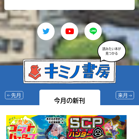
読みたい本が
見つかる
先月
来月
今月の新刊