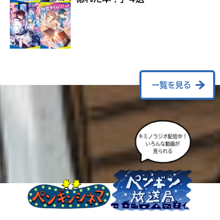
ラ
ー
が
あ
る
の
で、
も
一覧を見る
う
一
度
い
確
い
キミノラジオ配信中！
え
認
いろんな動画が
し
見られる
て
み
て
ね
戻