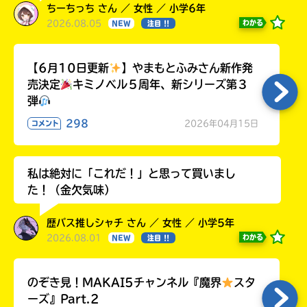
ちーちっち さん ／ 女性 ／ 小学6年
2026.08.05
わかる
NEW
注目 !!
【6月10日更新
】やまもとふみさん新作発
売決定
キミノベル５周年、新シリーズ第３
弾
298
2026年04月15日
コメント
私は絶対に「これだ！」と思って買いまし
た！（金欠気味）
歴バス推しシャチ さん ／ 女性 ／ 小学5年
2026.08.01
わかる
NEW
注目 !!
のぞき見！MAKAI5チャンネル『魔界
スタ
ーズ』Part.2