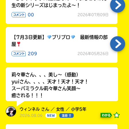
生の新シリーズはじまったよ～！
00
2026年07月09日
コメント
【7月3日更新】
プリプロ
最新情報の部
屋
209
2026年05月26日
コメント
莉々華さん、、、美し〜（感動）
yuiさん、、、、天才！天才！天才！
スーパミラクル莉々華さん笑顔〜
癒される！！！
ウィンネル さん ／ 女性 ／ 小学5年
2026.08.06
わかる
NEW
注目 !!