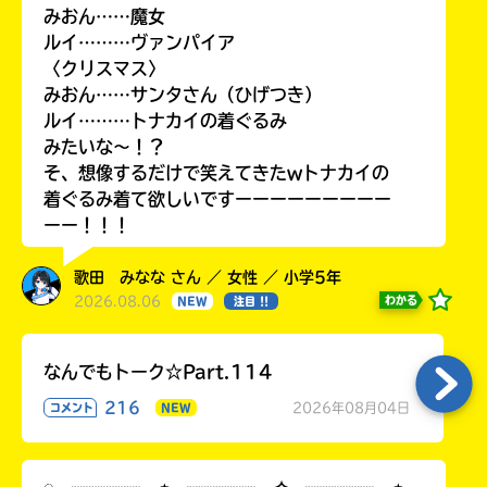
みおん……魔女
ルイ………ヴァンパイア
〈クリスマス〉
みおん……サンタさん（ひげつき）
ルイ………トナカイの着ぐるみ
みたいな〜！？
そ、想像するだけで笑えてきたwトナカイの
着ぐるみ着て欲しいですーーーーーーーーー
ーー！！！
歌田 みなな さん ／ 女性 ／ 小学5年
2026.08.06
わかる
NEW
注目 !!
なんでもトーク☆Part.114
216
2026年08月04日
コメント
NEW