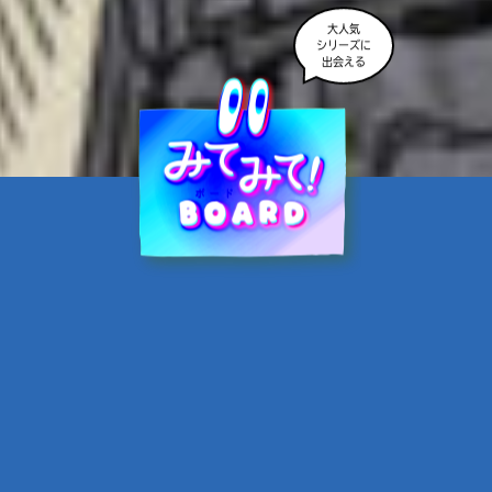
大人気
シリーズに
出会える
魔界☆スターズ②愛のため
に、悪魔と魂の契約
あんのまる／作
翡翠てう／絵