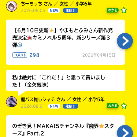
ちーちっち さん ／ 女性 ／ 小学6年
2026.08.05
わかる
NEW
注目 !!
【6月10日更新
】やまもとふみさん新作発
売決定
キミノベル５周年、新シリーズ第３
弾
298
2026年04月15日
コメント
私は絶対に「これだ！」と思って買いまし
た！（金欠気味）
歴バス推しシャチ さん ／ 女性 ／ 小学5年
2026.08.01
わかる
NEW
注目 !!
のぞき見！MAKAI5チャンネル『魔界
スタ
ーズ』Part.2