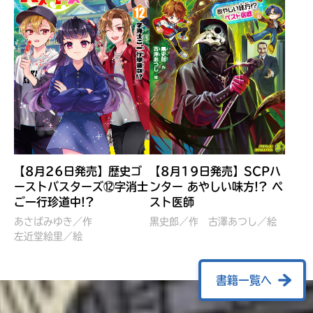
【8月26日発売】歴史ゴ
【8月19日発売】SCPハ
ーストバスターズ⑫字消士
ンター あやしい味方!? ペ
ご一行珍道中!?
スト医師
ぼくたちのマインクラフト
レッツゴー！まいぜんシス
冒険記 エンチャント剣
ターズ とつぜん、王様に
あさばみゆき／作
黒史郎／作
古澤あつし／絵
VS暴走モブ
左近堂絵里／絵
なってしまった結果！？
【7月8日発売】
針とら／作
五味まちと／絵
Ｍｉｎｅｃｒａｆｔカップ運
石崎洋司／文
書籍一覧へ
営委員会／協力
佐久間さのすけ／絵