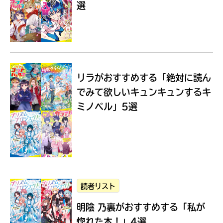
選
Loading
.
.
.
リラがおすすめする
「絶対に読ん
でみて欲しいキュンキュンするキ
ミノベル」5選
入
力
内
読者リスト
容
明陰 乃裏がおすすめする
「私が
に
エ
惚れた本！」4選