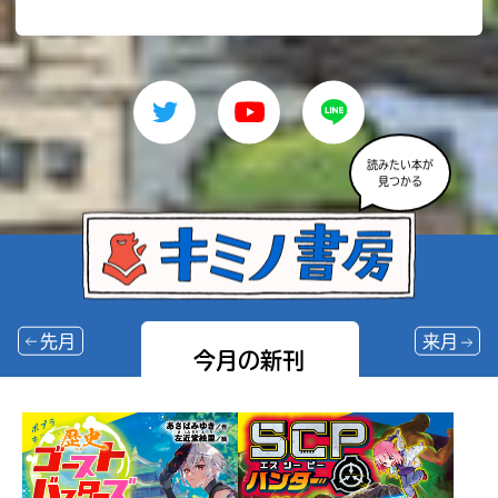
読みたい本が
見つかる
先月
来月
今月の新刊