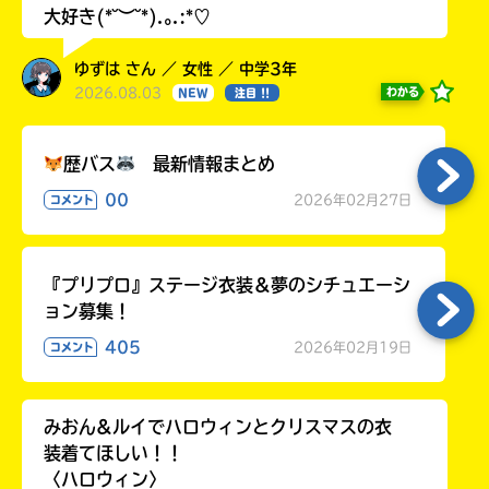
大好き(*˘︶˘*).｡.:*♡
ゆずは さん ／ 女性 ／ 中学3年
2026.08.03
わかる
NEW
注目 !!
歴バス
最新情報まとめ
00
2026年02月27日
コメント
『プリプロ』ステージ衣装＆夢のシチュエーシ
ョン募集！
405
2026年02月19日
コメント
みおん&ルイでハロウィンとクリスマスの衣
装着てほしい！！
〈ハロウィン〉