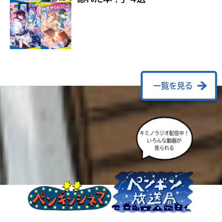
ラ
ー
が
あ
る
の
で、
も
一覧を見る
う
一
度
い
確
い
キミノラジオ配信中！
え
認
いろんな動画が
し
見られる
て
み
て
ね
戻