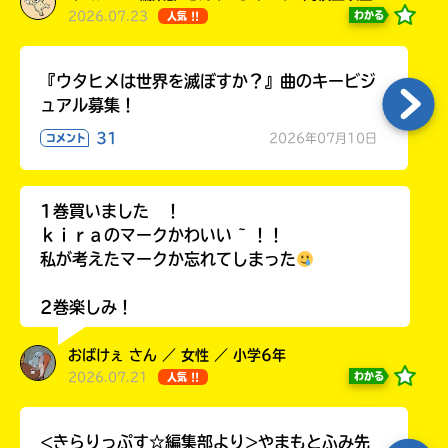
2026.07.23
わかる
人気 !!
『ウタヒメは世界を滅ぼすか？』曲のキービジ
ュアル募集！
31
2026年07月10日
コメント
1巻買いました ！
ｋｉｒａのマークかわいい ~ ！！
私が考えたマークか忘れてしまった
2巻楽しみ！
おばけぇ さん ／ 女性 ／ 小学6年
2026.07.21
わかる
人気 !!
<きらりっぷす☆編集部より>やまもとふみ先