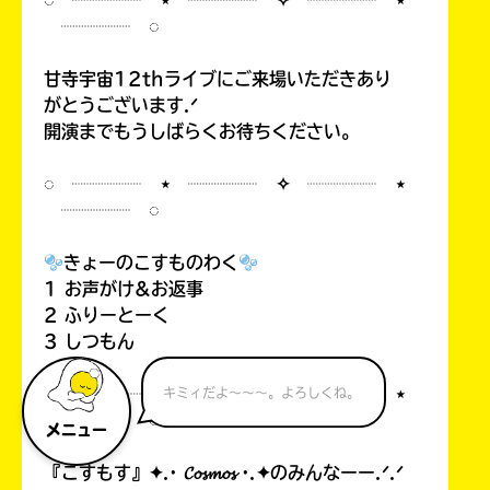
◌ ┈┈┈┈ ⋆ ┈┈┈┈ ✧ ┈┈┈┈ ⋆
┈┈┈┈ ◌
甘寺宇宙12thライブにご来場いただきあり
がとうございます.ᐟ
開演までもうしばらくお待ちください。
◌ ┈┈┈┈ ⋆ ┈┈┈┈ ✧ ┈┈┈┈ ⋆
┈┈┈┈ ◌
きょーのこすものわく
1 お声がけ&お返事
2 ふりーとーく
3 しつもん
◌ ┈┈┈┈ ⋆ ┈┈┈┈ ✧ ┈┈┈┈ ⋆
キミィだよ～～～。よろしくね。
┈┈┈┈ ◌
メニュー
『こすもす』✦.· 𝓒𝓸𝓼𝓶𝓸𝓼 ·.✦のみんなーー.ᐟ.ᐟ