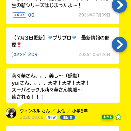
生の新シリーズはじまったよ～！
00
2026年07月09日
コメント
【7月3日更新】
プリプロ
最新情報の部
屋
209
2026年05月26日
コメント
莉々華さん、、、美し〜（感動）
yuiさん、、、、天才！天才！天才！
スーパミラクル莉々華さん笑顔〜
癒される！！！
ウィンネル さん ／ 女性 ／ 小学5年
2026.08.06
わかる
NEW
注目 !!