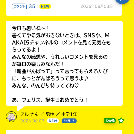
35
2026年08月03日
コメント
NEW
今日も暑いね〜！
暑くてやる気がおきないときは、SNSや、M
AKAI5チャンネルのコメントを見て元気をも
らってるよ！
みんなの感想や、うれしいコメントを見るの
が毎日の楽しみなんだ！
「新曲がんばって」って言ってもらえるたび
に、もっとがんばろうって思うよ♪
みんな、のんびり待っててね♡
あ、フェリス、誕生日おめでとう！
アル さん ／ 男性 ／ 中学1年
2026.08.07
わかる
NEW
注目 !!