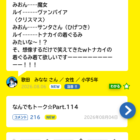
みおん……魔女
ルイ………ヴァンパイア
〈クリスマス〉
みおん……サンタさん（ひげつき）
ルイ………トナカイの着ぐるみ
みたいな〜！？
そ、想像するだけで笑えてきたwトナカイの
着ぐるみ着て欲しいですーーーーーーーーー
ーー！！！
歌田 みなな さん ／ 女性 ／ 小学5年
2026.08.06
わかる
NEW
注目 !!
なんでもトーク☆Part.114
216
2026年08月04日
コメント
NEW