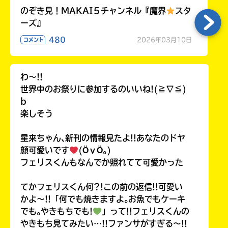
のぞき見！MAKAI５チャンネル『魔界
スタ
ーズ』
480
2026年03月10日
コメント
わ〜!!
世界中のお祭りに参加するのいいね!(≧∇≦)
b
楽しそう
星来ちゃん､新刊の情報見たよ!!あなたのドヤ
顔可愛いです
(ӦｖӦ｡)
フェリスくんもなんでか照れてて可愛かった
てかフェリスくん何?!この前の返信!!可愛い
かよ〜!!「何でも焼きますよ｡お魚でもケーキ
でも｡やきもちでも!
」って!!フェリスくんの
やきもち見てみたい…!!ファンサがすぎる〜!!