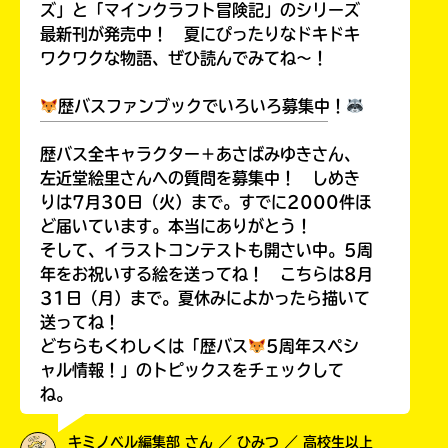
ズ」と「マインクラフト冒険記」のシリーズ
最新刊が発売中！ 夏にぴったりなドキドキ
ワクワクな物語、ぜひ読んでみてね～！
歴バスファンブックでいろいろ募集中！
￣￣￣￣￣￣￣￣￣￣￣￣￣￣￣￣￣￣
歴バス全キャラクター＋あさばみゆきさん、
左近堂絵里さんへの質問を募集中！ しめき
りは7月30日（火）まで。すでに2000件ほ
ど届いています。本当にありがとう！
そして、イラストコンテストも開さい中。5周
年をお祝いする絵を送ってね！ こちらは8月
31日（月）まで。夏休みによかったら描いて
送ってね！
どちらもくわしくは「歴バス
5周年スペシ
ャル情報！」のトピックスをチェックして
ね。
キミノベル編集部 さん ／ ひみつ ／ 高校生以上