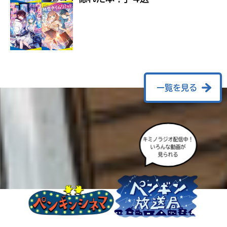
ラ
ー
が
あ
る
の
で、
も
一覧を見る
う
一
度
い
確
い
キミノラジオ配信中！
え
認
いろんな動画が
し
見られる
て
み
て
ね
戻