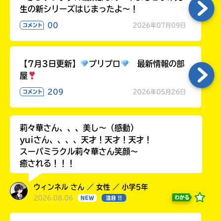
生の新シリーズはじまったよ～！
00
2026年07月09日
コメント
【7月3日更新】
プリプロ
最新情報の部
屋
209
2026年05月26日
コメント
莉々華さん、、、美し〜（感動）
yuiさん、、、、天才！天才！天才！
スーパミラクル莉々華さん笑顔〜
癒される！！！
ウィンネル さん ／ 女性 ／ 小学5年
2026.08.06
わかる
NEW
注目 !!