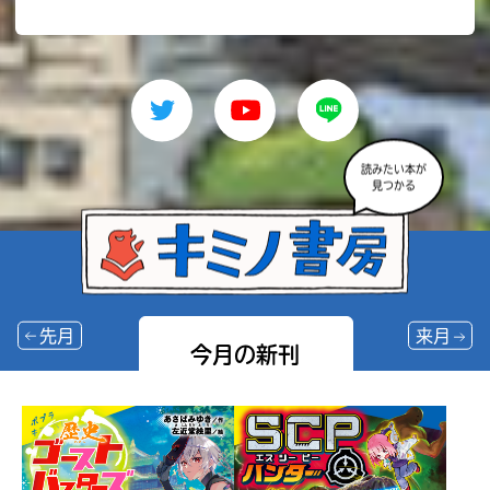
読みたい本が
見つかる
先月
来月
今月の新刊