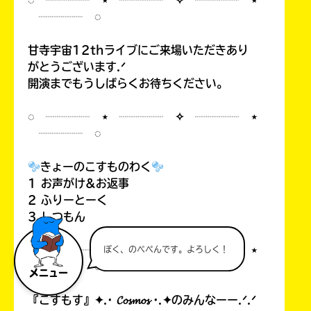
◌ ┈┈┈┈ ⋆ ┈┈┈┈ ✧ ┈┈┈┈ ⋆
┈┈┈┈ ◌
甘寺宇宙12thライブにご来場いただきあり
がとうございます.ᐟ
開演までもうしばらくお待ちください。
◌ ┈┈┈┈ ⋆ ┈┈┈┈ ✧ ┈┈┈┈ ⋆
┈┈┈┈ ◌
きょーのこすものわく
1 お声がけ&お返事
2 ふりーとーく
3 しつもん
◌ ┈┈┈┈ ⋆ ┈┈┈┈ ✧ ┈┈┈┈ ⋆
ぼく、のべぺんです。よろしく！
┈┈┈┈ ◌
メニュー
『こすもす』✦.· 𝓒𝓸𝓼𝓶𝓸𝓼 ·.✦のみんなーー.ᐟ.ᐟ