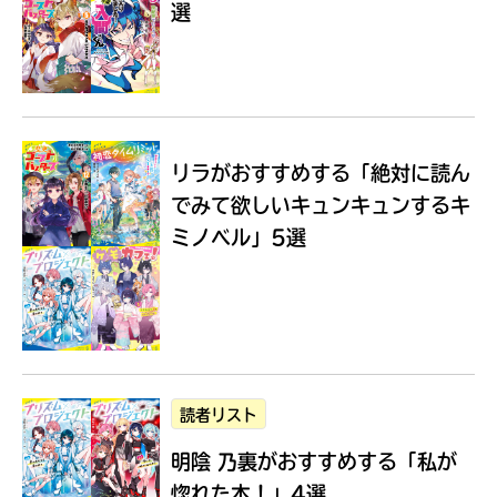
選
Loading
.
.
.
リラがおすすめする
「絶対に読ん
でみて欲しいキュンキュンするキ
ミノベル」5選
入
力
内
読者リスト
容
明陰 乃裏がおすすめする
「私が
に
エ
惚れた本！」4選