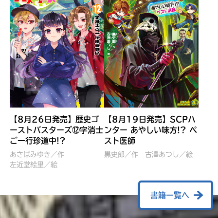
【8月26日発売】歴史ゴ
【8月19日発売】SCPハ
ーストバスターズ⑫字消士
ンター あやしい味方!? ペ
ご一行珍道中!?
スト医師
ぼくたちのマインクラフト
レッツゴー！まいぜんシス
冒険記 エンチャント剣
ターズ とつぜん、王様に
あさばみゆき／作
黒史郎／作
古澤あつし／絵
VS暴走モブ
左近堂絵里／絵
なってしまった結果！？
【7月8日発売】
針とら／作
五味まちと／絵
Ｍｉｎｅｃｒａｆｔカップ運
石崎洋司／文
書籍一覧へ
営委員会／協力
佐久間さのすけ／絵