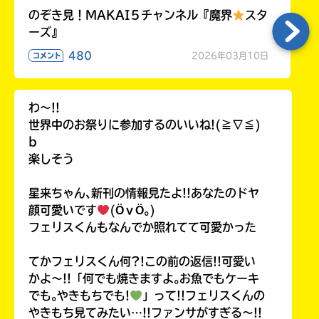
のぞき見！MAKAI５チャンネル『魔界
スタ
ーズ』
480
2026年03月10日
コメント
わ〜!!
世界中のお祭りに参加するのいいね!(≧∇≦)
b
楽しそう
星来ちゃん､新刊の情報見たよ!!あなたのドヤ
顔可愛いです
(ӦｖӦ｡)
フェリスくんもなんでか照れてて可愛かった
てかフェリスくん何?!この前の返信!!可愛い
かよ〜!!「何でも焼きますよ｡お魚でもケーキ
でも｡やきもちでも!
」って!!フェリスくんの
やきもち見てみたい…!!ファンサがすぎる〜!!