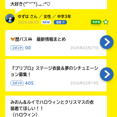
大好き(*˘︶˘*).｡.:*♡
ゆずは さん ／ 女性 ／ 中学3年
2026.08.03
わかる
NEW
注目 !!
歴バス
最新情報まとめ
00
2026年02月27日
コメント
『プリプロ』ステージ衣装＆夢のシチュエーシ
ョン募集！
405
2026年02月19日
コメント
みおん&ルイでハロウィンとクリスマスの衣
装着てほしい！！
〈ハロウィン〉