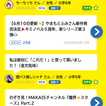
ちーちっち さん ／ 女性 ／ 小学6年
2026.08.05
わかる
NEW
注目 !!
【6月10日更新
】やまもとふみさん新作発
売決定
キミノベル５周年、新シリーズ第３
弾
298
2026年04月15日
コメント
私は絶対に「これだ！」と思って買いまし
た！（金欠気味）
歴バス推しシャチ さん ／ 女性 ／ 小学5年
2026.08.01
わかる
NEW
注目 !!
のぞき見！MAKAI5チャンネル『魔界
スタ
ーズ』Part.2