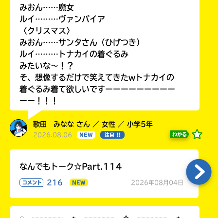
みおん……魔女
ルイ………ヴァンパイア
〈クリスマス〉
みおん……サンタさん（ひげつき）
ルイ………トナカイの着ぐるみ
みたいな〜！？
そ、想像するだけで笑えてきたwトナカイの
着ぐるみ着て欲しいですーーーーーーーーー
ーー！！！
歌田 みなな さん ／ 女性 ／ 小学5年
2026.08.06
わかる
NEW
注目 !!
なんでもトーク☆Part.114
216
2026年08月04日
コメント
NEW