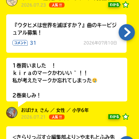
2026.07.23
わかる
人気 !!
『ウタヒメは世界を滅ぼすか？』曲のキービジ
ュアル募集！
31
2026年07月10日
コメント
1巻買いました ！
ｋｉｒａのマークかわいい ~ ！！
私が考えたマークか忘れてしまった
2巻楽しみ！
おばけぇ さん ／ 女性 ／ 小学6年
2026.07.21
わかる
人気 !!
<きらりっぷす☆編集部より>やまもとふみ先