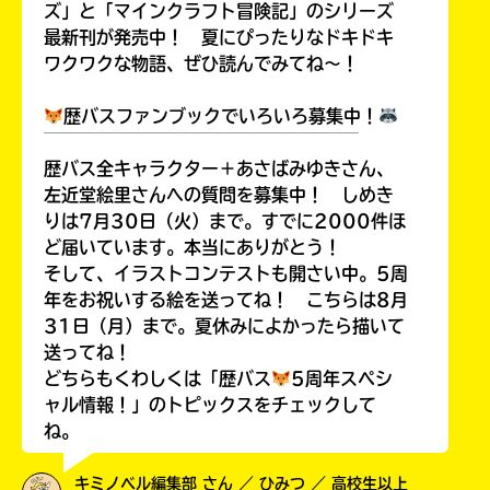
ズ」と「マインクラフト冒険記」のシリーズ
最新刊が発売中！ 夏にぴったりなドキドキ
ワクワクな物語、ぜひ読んでみてね～！
歴バスファンブックでいろいろ募集中！
￣￣￣￣￣￣￣￣￣￣￣￣￣￣￣￣￣￣
歴バス全キャラクター＋あさばみゆきさん、
左近堂絵里さんへの質問を募集中！ しめき
りは7月30日（火）まで。すでに2000件ほ
ど届いています。本当にありがとう！
そして、イラストコンテストも開さい中。5周
年をお祝いする絵を送ってね！ こちらは8月
31日（月）まで。夏休みによかったら描いて
送ってね！
どちらもくわしくは「歴バス
5周年スペシ
ャル情報！」のトピックスをチェックして
ね。
キミノベル編集部 さん ／ ひみつ ／ 高校生以上