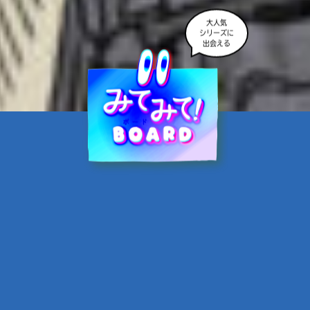
大人気
シリーズに
出会える
魔界☆スターズ②愛のため
に、悪魔と魂の契約
あんのまる／作
翡翠てう／絵