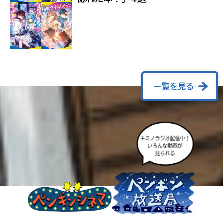
ラ
ー
が
あ
る
の
で、
も
一覧を見る
う
一
度
い
確
い
キミノラジオ配信中！
え
認
いろんな動画が
見られる
し
て
み
て
ね
戻