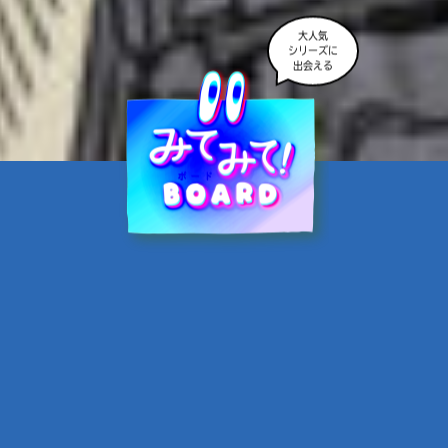
大人気
シリーズに
出会える
魔界☆スターズ②愛のため
に、悪魔と魂の契約
あんのまる／作
翡翠てう／絵