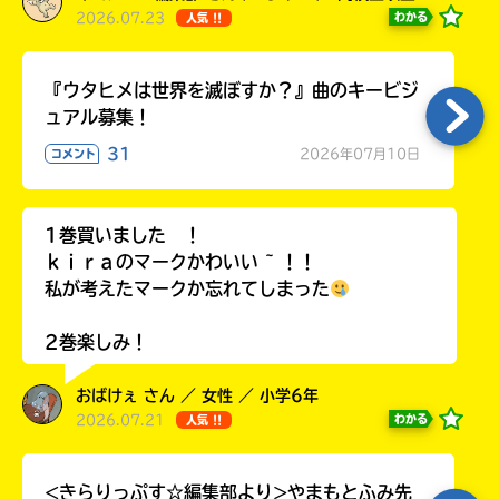
2026.07.23
わかる
人気 !!
『ウタヒメは世界を滅ぼすか？』曲のキービジ
ュアル募集！
31
2026年07月10日
コメント
1巻買いました ！
ｋｉｒａのマークかわいい ~ ！！
私が考えたマークか忘れてしまった
2巻楽しみ！
おばけぇ さん ／ 女性 ／ 小学6年
2026.07.21
わかる
人気 !!
<きらりっぷす☆編集部より>やまもとふみ先