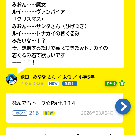
みおん……魔女
ルイ………ヴァンパイア
〈クリスマス〉
みおん……サンタさん（ひげつき）
ルイ………トナカイの着ぐるみ
みたいな〜！？
そ、想像するだけで笑えてきたwトナカイの
着ぐるみ着て欲しいですーーーーーーーーー
ーー！！！
歌田 みなな さん ／ 女性 ／ 小学5年
2026.08.06
わかる
NEW
注目 !!
なんでもトーク☆Part.114
216
2026年08月04日
コメント
NEW