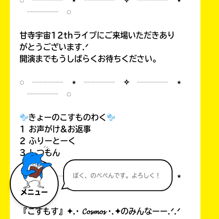
◌ ┈┈┈┈ ⋆ ┈┈┈┈ ✧ ┈┈┈┈ ⋆
┈┈┈┈ ◌
甘寺宇宙12thライブにご来場いただきあり
がとうございます.ᐟ
開演までもうしばらくお待ちください。
◌ ┈┈┈┈ ⋆ ┈┈┈┈ ✧ ┈┈┈┈ ⋆
┈┈┈┈ ◌
きょーのこすものわく
1 お声がけ&お返事
2 ふりーとーく
3 しつもん
◌ ┈┈┈┈ ⋆ ┈┈┈┈ ✧ ┈┈┈┈ ⋆
ぼく、のべぺんです。よろしく！
┈┈┈┈ ◌
メニュー
『こすもす』✦.· 𝓒𝓸𝓼𝓶𝓸𝓼 ·.✦のみんなーー.ᐟ.ᐟ