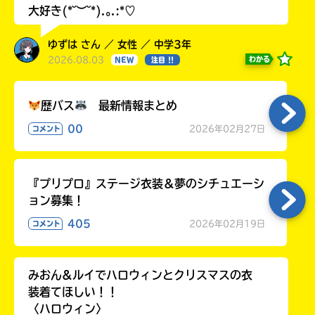
大好き(*˘︶˘*).｡.:*♡
ゆずは さん ／ 女性 ／ 中学3年
2026.08.03
わかる
NEW
注目 !!
歴バス
最新情報まとめ
00
2026年02月27日
コメント
『プリプロ』ステージ衣装＆夢のシチュエーシ
ョン募集！
405
2026年02月19日
コメント
みおん&ルイでハロウィンとクリスマスの衣
装着てほしい！！
〈ハロウィン〉