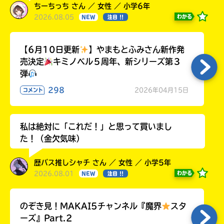
ちーちっち さん ／ 女性 ／ 小学6年
2026.08.05
わかる
NEW
注目 !!
【6月10日更新
】やまもとふみさん新作発
売決定
キミノベル５周年、新シリーズ第３
弾
298
2026年04月15日
コメント
私は絶対に「これだ！」と思って買いまし
た！（金欠気味）
歴バス推しシャチ さん ／ 女性 ／ 小学5年
2026.08.01
わかる
NEW
注目 !!
のぞき見！MAKAI5チャンネル『魔界
スタ
ーズ』Part.2