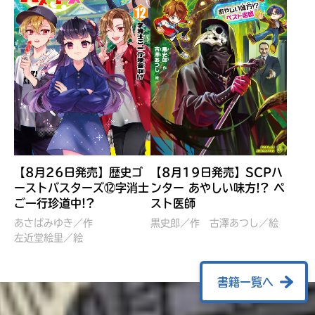
【8月26日発売】歴史ゴ
【8月19日発売】SCPハ
ーストバスターズ⑫字消士
ンター あやしい味方!? ペ
ご一行珍道中!?
スト医師
ぼくたちのマインクラフト
レッツゴー！まいぜんシス
冒険記 エンチャント剣
ターズ とつぜん、王様に
あさばみゆき／作
黒史郎／作
古澤あつし／絵
VS暴走モブ
左近堂絵里／絵
なってしまった結果！？
【7月8日発売】
針とら／作
五味まちと／絵
Ｍｉｎｅｃｒａｆｔカップ運
石崎洋司／文
書籍一覧へ
営委員会／協力
佐久間さのすけ／絵