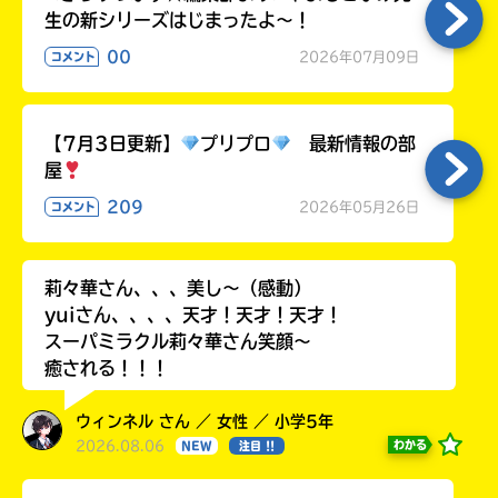
生の新シリーズはじまったよ～！
00
2026年07月09日
コメント
【7月3日更新】
プリプロ
最新情報の部
屋
209
2026年05月26日
コメント
莉々華さん、、、美し〜（感動）
yuiさん、、、、天才！天才！天才！
スーパミラクル莉々華さん笑顔〜
癒される！！！
ウィンネル さん ／ 女性 ／ 小学5年
2026.08.06
わかる
NEW
注目 !!