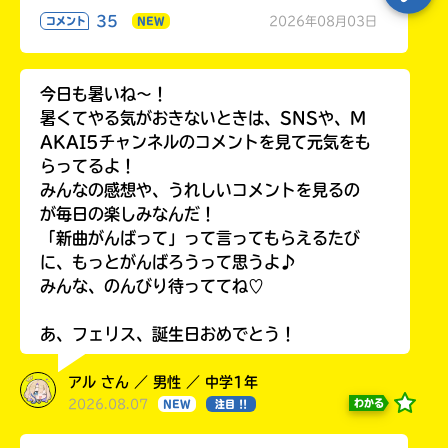
35
2026年08月03日
コメント
NEW
今日も暑いね〜！
暑くてやる気がおきないときは、SNSや、M
AKAI5チャンネルのコメントを見て元気をも
らってるよ！
みんなの感想や、うれしいコメントを見るの
が毎日の楽しみなんだ！
「新曲がんばって」って言ってもらえるたび
に、もっとがんばろうって思うよ♪
みんな、のんびり待っててね♡
あ、フェリス、誕生日おめでとう！
アル さん ／ 男性 ／ 中学1年
2026.08.07
わかる
NEW
注目 !!