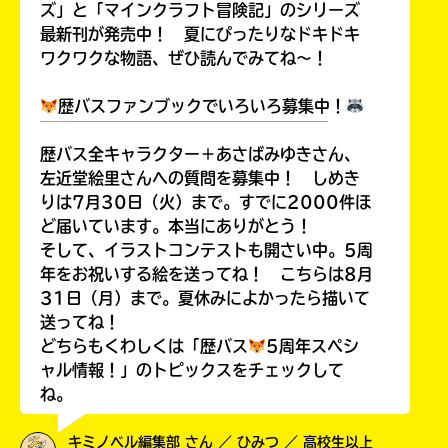
ズ」と「マインクラフト冒険記」のシリーズ
最新刊が発売中！ 夏にぴったりなドキドキ
ワクワクな物語、ぜひ読んでみてね～！
歴バスファンブックでいろいろ募集中！
￣￣￣￣￣￣￣￣￣￣￣￣￣￣￣￣￣￣
歴バス全キャラクター＋あさばみゆきさん、
左近堂絵里さんへの質問を募集中！ しめき
りは7月30日（火）まで。すでに2000件ほ
ど届いています。本当にありがとう！
そして、イラストコンテストも開さい中。5周
年をお祝いする絵を送ってね！ こちらは8月
31日（月）まで。夏休みによかったら描いて
送ってね！
どちらもくわしくは「歴バス
5周年スペシ
ャル情報！」のトピックスをチェックして
ね。
キミノベル編集部 さん ／ ひみつ ／ 高校生以上