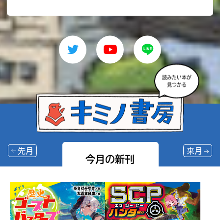
読みたい本が
見つかる
先月
来月
今月の新刊