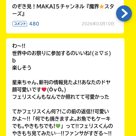
のぞき見！MAKAI５チャンネル『魔界
スタ
ーズ』
480
2026年03月10日
コメント
わ〜!!
世界中のお祭りに参加するのいいね!(≧∇≦)
b
楽しそう
星来ちゃん､新刊の情報見たよ!!あなたのドヤ
顔可愛いです
(ӦｖӦ｡)
フェリスくんもなんでか照れてて可愛かった
てかフェリスくん何?!この前の返信!!可愛い
かよ〜!!「何でも焼きますよ｡お魚でもケーキ
でも｡やきもちでも!
」って!!フェリスくんの
やきもち見てみたい…!!ファンサがすぎる〜!!