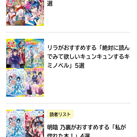
選
Loading
.
.
.
リラがおすすめする
「絶対に読ん
でみて欲しいキュンキュンするキ
ミノベル」5選
入
力
内
読者リスト
容
明陰 乃裏がおすすめする
「私が
に
エ
惚れた本！」4選