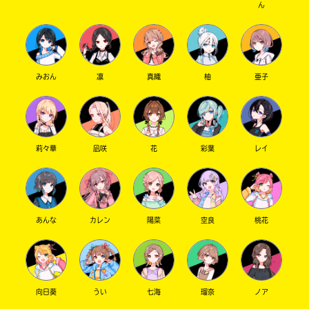
ん
ね
戻
る
みおん
凛
真織
柚
亜子
莉々華
凪咲
花
彩葉
レイ
あんな
カレン
陽菜
空良
桃花
向日葵
うい
七海
瑠奈
ノア