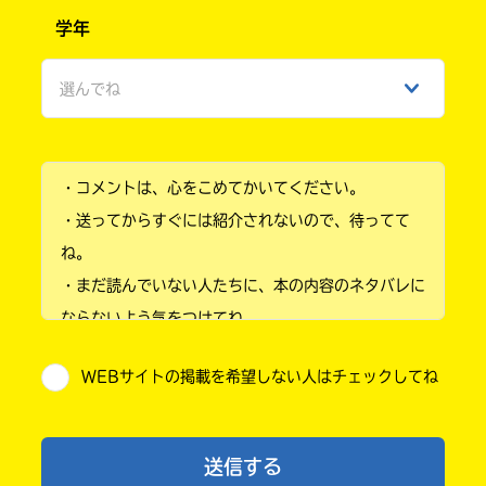
学年
女性
選んでね
ひみつ
小学1年
・コメントは、心をこめてかいてください。
小学2年
・送ってからすぐには紹介されないので、待ってて
小学3年
ね。
・まだ読んでいない人たちに、本の内容のネタバレに
小学4年
ならないよう気をつけてね。
小学5年
・キャンペーン開催中は、投稿した後の画面にバナー
WEBサイトの掲載を希望しない人はチェックしてね
が出るので、そこから応募してね。
小学6年
・ポプラ社の宣伝物で紹介させてもらうことがある
中学1年
よ。
送信する
・かき終えたら、人を傷つけていたり、個人情報をか
中学2年