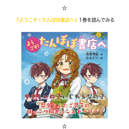
☆
『ようこそ！たんぽぽ書店へ』
1巻を読んでみる
大人気
シリーズに
出会える
☆