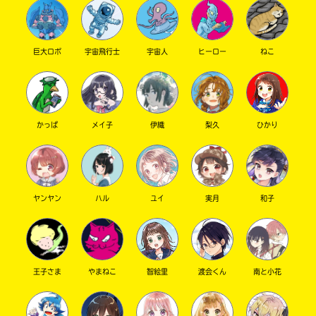
ぜひ読んでみてね～～～
巨大ロボ
宇宙飛行士
宇宙人
ヒーロー
ねこ
キーワードから探す
かっぱ
メイ子
伊織
梨久
ひかり
ヤンヤン
ハル
ユイ
実月
和子
オフィシャルアカウント
王子さま
やまねこ
智絵里
渡会くん
南と小花
SNSでシェアする