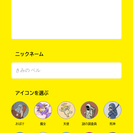
たんぽぽ書店ずっと読んでみたいと思ってたん
です！
読んだら感想送ります！
恋雪 さん ／ 女性 ／ 中学3年
2022.06.14
わかる
注目 !!
わ～い！ 感想、待ってるね★
ニックネーム
このマチのことを
よっしゃぁぁいいっ！
もっと知りたい
キミに
うれしい！うれしいですっ！
ほんとーにっ！編集部のみなさん、ありがとう
アイコンを選ぶ
ございますっ！心から感謝しかありませんっ！
早速よんでみますっ！
ではっ！
れもねーど ＃れもん さん ／ 女性 ／ 中学1年
おばけ
魔女
天使
謎の調査員
死神
2022.06.13
わかる
注目 !!