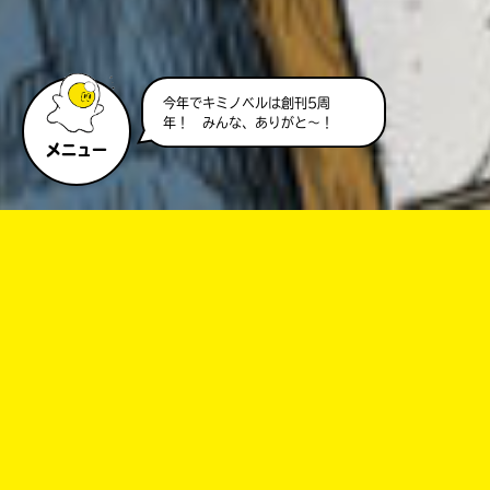
今年でキミノベルは創刊5周
年！ みんな、ありがと～！
メニュー