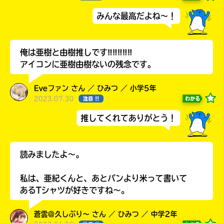
みんな最高だよね～！
俺は亜樹と由樹推しです‼‼‼‼‼
アイコンに亜樹由樹ないの残念です。
Eveファン さん ／ ひみつ ／ 小学5年
2023.07.30
わかる
注目 !!
推してくれてありがとう！
自分だけの
本だなが作れる！
読みましたよ〜。
私は、亜紀くんと、あとパンより米って書いて
あるTシャツが好きですね〜。
蒼雲@久しぶり〜 さん ／ ひみつ ／ 中学2年