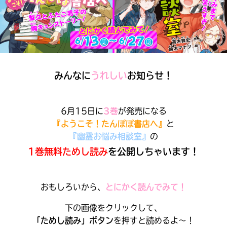
見つかる
本を飛び出して
みんなとおしゃべり
できる掲示板
みんなに
うれしい
お知らせ！
6月15日に
3巻
が発売になる
『ようこそ！たんぽぽ書店へ』
と
『幽霊お悩み相談室』
の
1巻無料ためし読み
を公開しちゃいます！
おもしろいから、
とにかく読んでみて！
本を飛び出して
みんなとおしゃべり
下の画像をクリックして、
できる掲示板
「ためし読み」ボタン
を押すと読めるよ～！