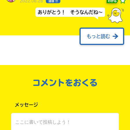
2022.06.28
わかる
注目 !!
ありがとう！ そうなんだね～
もっと読む
おおおおおお！！！
やったぁ！٩(๑❛ᴗ❛๑)۶ﾔｯﾀｰ
ありがとうございます！
買えてなかったから、早速読むぞ！！
書店に届いた
コメントをおくる
みすず
さん ／ 女性 ／ 小学4年
みんなからのお手紙が
読める
2022.06.14
わかる
注目 !!
やったぁ！ ぜひ感想も教えてね～！
メッセージ
一巻まるごと……！！やったぁ！ありがとうご
ざいます！！