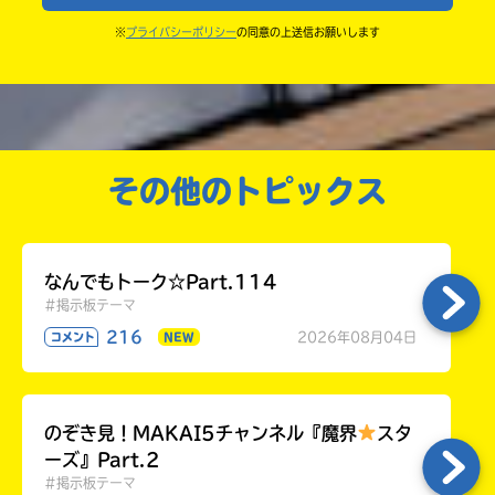
きこんでいたり、字がまちがっていたりしないか、読
※
プライバシーポリシー
の同意の上送信お願いします
中学3年
みなおしてみてね。
高校生以上
その他のトピックス
なんでもトーク☆Part.114
#掲示板テーマ
216
2026年08月04日
コメント
NEW
のぞき見！MAKAI5チャンネル『魔界
スタ
ーズ』Part.2
#掲示板テーマ