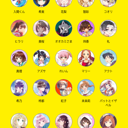
入間くん
希実
花梨
智彩
コオリ
ヒラリ
美桜
オオカミさま
玲香
礼
真理
アズサ
れいん
マリー
アクト
希乃
柊都
紅子
未来莉
パットとイザ
ベル
入
力
Loading
.
.
.
内