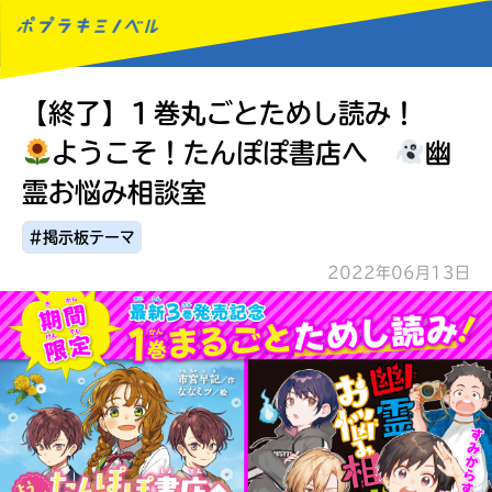
【終了】１巻丸ごとためし読み！
MENU
ようこそ！たんぽぽ書店へ
幽
霊お悩み相談室
#掲示板テーマ
2022年06月13日
読みたい本が