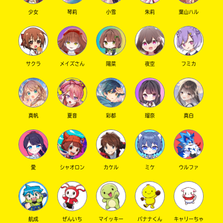
容
少女
琴莉
小雪
朱莉
葉山ハル
に
エ
ラ
ー
が
サクラ
メイズさん
陽菜
夜空
フミカ
あ
る
の
で、
真帆
夏音
彩都
瑠奈
真白
も
う
一
度
い
確
い
愛
シャオロン
カケル
ミケ
ウルファ
え
認
し
て
み
て
航成
ぜんいち
マイッキー
バナナくん
キャリーちゃ