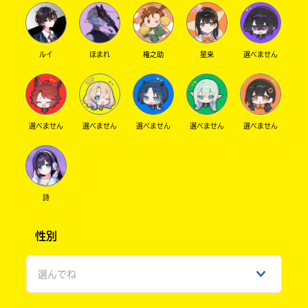
ルイ
ほまれ
権之助
星来
選べません
選べません
選べません
選べません
選べません
選べません
詩
性別
選んでね
男性