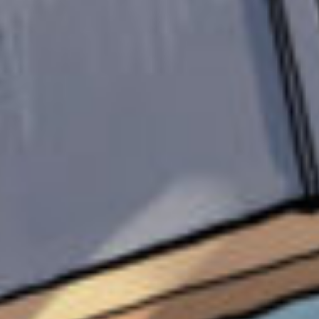
さて。
この作品のラストはずっと前に考えていたもの
と全然違うものになりました。
なぜでしょうか？w
書いていたのが小5？6？の時だったので、
中1になって見てみるとめっちゃ誤字とか意味わ
かんない展開とかあったからですね。
まあ、そんなのを含めて私だと言えたらいいな
ぁ、と。
あ、実は実は、元々の最後は遊園地でキスでし
た、アハ。
遊園地、行かせたかったなぁ。
というか、もう少し時間があったら書けたか
も。
残念です。
まあ長くなったけど、
伝えたいことは一つだけ。