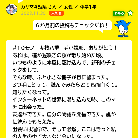
カザマ#短編 さん ／ 女性 ／ 中学1年
2023.11.30
わかる
人気 !!
６か月前の投稿もチェックだね！
#10モノ #桜八重 #小説部、ありがとう！
あれは、確か遅咲きの桜が散り始めた頃。
いつものように本屋に駆け込んで、新刊のチェ
このマチのことを
ックをして。
もっと知りたい
そんな時、ふと小さな冊子が目に留まった。
キミに
3つ手にとって、読んでみたらとても面白くて。
知りたくなって。
インターネットの世界に潜り込んだ時、このマ
チに出会った。
友達ができた。自分の物語を発信できた。誰か
に読んでもらえた。
出会いは運命で、そして必然。ここはきっと私
の人生の中で大きな出会いになった。