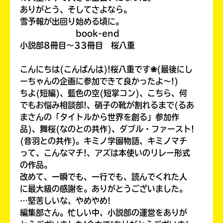
ありがとう、そしてさよなら。
雪予報が出回り始める頃に。
book-end
小説部8冊目〜33冊目 桜八重
キーワードから探す
こんにちは(こんばんは)!桜八重です❀(最後にし
ーちゃんの企画に参加できて良かったよ〜!)
ちよ(短編)、藍色の空(短掌コン)、こちら、何
でもお悩み相談部!、硝子の靴が割れるまで(るあ
まさんの「タイトルから世界を創る」参加作
品)、舞桜(なのとの共作)、ダブル・ファースト!
(音羽との共作)。キミノ学園物語、キミノマチ
オフィシャルアカウント
って、こんなマチ!、アズは本使いのリレー形式
の作品。
改めて、一瞬でも、一行でも、読んでくれた人
に最大級の感謝を。ありがとうございました。
…堅苦しいな、やめやめ!
SNSでシェアする
編集部さん。忙しい中、小説部の運営をありが