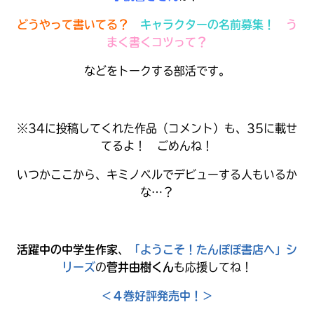
どうやって書いてる？
キャラクターの名前募集！
う
まく書くコツって？
などをトークする部活です。
※34に投稿してくれた作品（コメント）も、35に載せ
てるよ！ ごめんね！
いつかここから、キミノベルでデビューする人もいるか
な…？
大人気
シリーズに
活躍中の中学生作家
、
「ようこそ！たんぽぽ書店へ」シ
出会える
リーズ
の
菅井由樹くん
も応援してね！
＜４巻好評発売中！＞