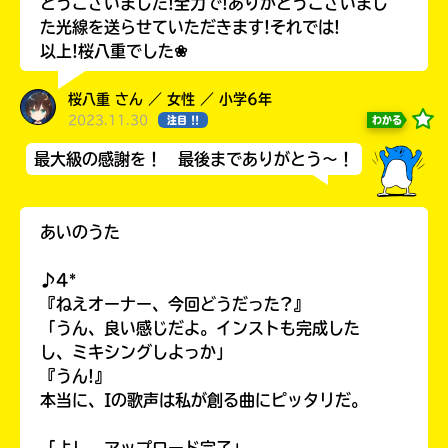
とうございました!全力で!ありがとうございまし
た光線を送らせていただきます!それでは!
以上!桜八重でした❀
桜八重 さん ／ 女性 ／ 小学6年
2023.11.30
わかる
注目 !!
最大級の感謝を！ 最後までありがとう～！
あいのうた
♪4*
『ねえオーナー、今回どうだった?』
「うん、良い感じだよ。インストも完成した
し、ミキシングしよっか」
『うん!』
本当に、Iの歌声は私が創る曲にピッタリだ。
「よし、アップロード完了」