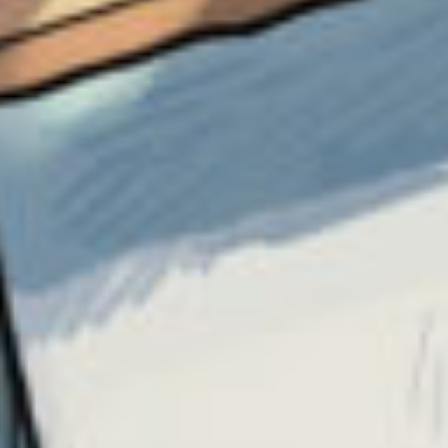
どんなに悲しいことがあっても、味方はいるよ
ってこと。
なんでもトークによくいる私ですが、最近、
「私は生きていても意味がないんじゃないか」
と呟いている人が多くいることに気づきまし
た。
それは、友達に無視されたからの悲しみや、
母親が怖いなどの辛さから出てくる言葉なんで
すね。
そんな状況を助けてくれる人がリアルでいない
から、
「死んだ方がいい」なんて言ってしまうのです
が。
全然そんなことないんです。
この作品でも綾乃は不登校になりかけましたけ
ど、
でも、美波が助けてくれた。
そのおかげで人と会うことを怖がらなくなっ