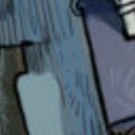
った。
受験勉強の現実逃避で書いてた、それだけ。
自分の想像は誰も知らずに、心のどこか深いと
ころで、捨てられてしまう。
ここにはじめて来た時はまさか自分が投稿する
と思ってなくて、ずっと眺めてるだけだった。
受験が終われば小説はもう描かないだろう。
…とか思ってたのに意外とたくさん想像しちゃ
って、ついには誰かに見てほしい衝動に我慢で
きなくなって、投稿した。
今の今まで想像を楽しめていたのはここの存在
のおかげだと思う。
おんなじような年齢層だから変に緊張しなくて
すんだし、本当最高だった。
スランプとかあったけど、あれもいい思い出だ
なって感じれるくらいには馬鹿みたいに楽しん
でいた。
だから終わっちゃうって知って、正直ショック
だった。