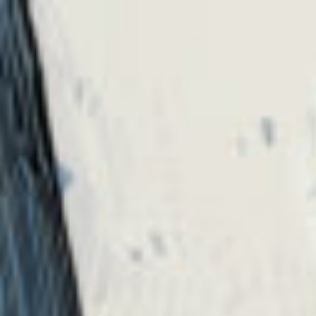
た。
リアルでもおんなじだと思うんです。
リアルでもどこかしら、誰かはあなたの味方で
あります。
あり続けます。
だから、このお話を通して、
「死にたい、消えたい」
と思っている人は考えを改めて欲しいです。
絶対どこかにいるから。
もしいないなら私たちが、なんでもトークで慰
めたり、
解決案出したり、します。
あなたのために頑張る。あなたの味方になる。
このお話を通して私が考えたことでした。
最後に。
ここまで読んでくれたみんな、ありがとうござ
いました。
このお話をリアルタイムじゃなくって、