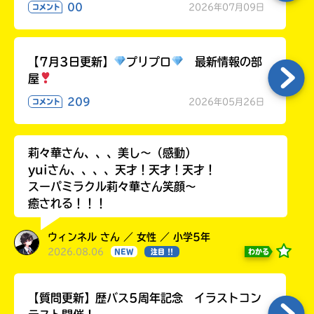
る
00
2026年07月09日
コメント
【7月3日更新】
プリプロ
最新情報の部
屋
209
2026年05月26日
コメント
莉々華さん、、、美し〜（感動）
yuiさん、、、、天才！天才！天才！
スーパミラクル莉々華さん笑顔〜
癒される！！！
ウィンネル さん ／ 女性 ／ 小学5年
2026.08.06
わかる
NEW
注目 !!
【質問更新】歴バス5周年記念 イラストコン