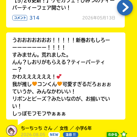
【5/26更新！】ケモカフェ！ひみつのティー
パーティーフェア開さい！
314
2026年05月13日
コメント
うおおおおおおお！！！！！新巻おもしろー
ーーーーーーー！！！！
すみません。荒れました。
んん？しおりがもらえる？ティーパーティ
ー？
かわええええええ！
我が推し
コンくん
可愛すぎるだろぉぉぉ
ていうか、みんなかわいい！
リボンとビーズ？みたいなのが、お揃いでい
い！
しっぽモフモフやぁぁぁ
ちーちっち さん ／ 女性 ／ 小学6年
2026.08.05
わかる
NEW
注目 !!