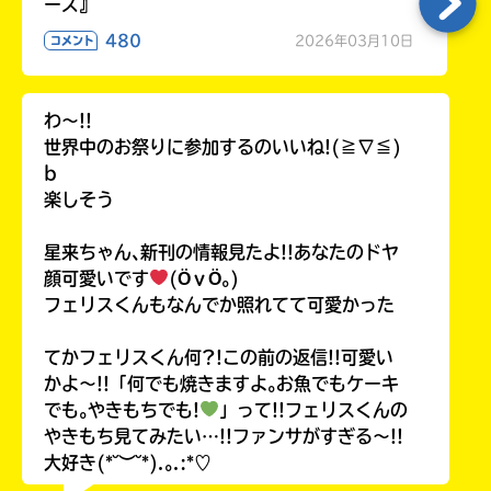
ーズ』
480
2026年03月10日
コメント
わ〜!!
世界中のお祭りに参加するのいいね!(≧∇≦)
b
楽しそう
星来ちゃん､新刊の情報見たよ!!あなたのドヤ
顔可愛いです
(ӦｖӦ｡)
フェリスくんもなんでか照れてて可愛かった
てかフェリスくん何?!この前の返信!!可愛い
かよ〜!!「何でも焼きますよ｡お魚でもケーキ
でも｡やきもちでも!
」って!!フェリスくんの
やきもち見てみたい…!!ファンサがすぎる〜!!
大好き(*˘︶˘*).｡.:*♡