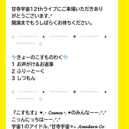
甘寺宇宙12thライブにご来場いただきあり
がとうございます.ᐟ
開演までもうしばらくお待ちください。
◌ ┈┈┈┈ ⋆ ┈┈┈┈ ✧ ┈┈┈┈ ⋆
┈┈┈┈ ◌
きょーのこすものわく
1 お声がけ&お返事
2 ふりーとーく
3 しつもん
◌ ┈┈┈┈ ⋆ ┈┈┈┈ ✧ ┈┈┈┈ ⋆
┈┈┈┈ ◌
『こすもす』✦.· 𝓒𝓸𝓼𝓶𝓸𝓼 ·.✦のみんなーー.ᐟ.ᐟ
こっんにっちはーー.ᐟ.ᐟ
宇宙1のアイドル.ᐟ甘寺宇宙✧₊ 𝓐𝓶𝓪𝓭𝓮𝓻𝓪 𝓒𝓸