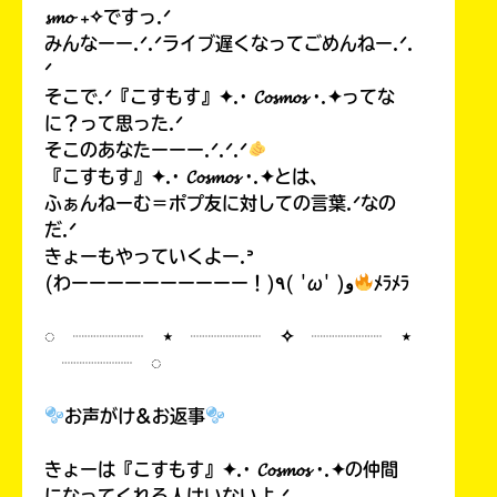
𝓼𝓶𝓸 ₊✧ですっ.ᐟ
みんなーー.ᐟ.ᐟライブ遅くなってごめんねー.ᐟ.
ᐟ
そこで.ᐟ『こすもす』✦.· 𝓒𝓸𝓼𝓶𝓸𝓼 ·.✦ってな
に？って思った.ᐟ
そこのあなたーーー.ᐟ.ᐟ.ᐟ
『こすもす』✦.· 𝓒𝓸𝓼𝓶𝓸𝓼 ·.✦とは、
ふぁんねーむ＝ポプ友に対しての言葉.ᐟなの
だ.ᐟ
きょーもやっていくよー.ᐣ
(わーーーーーーーーーー！)٩( 'ω' )و
ﾒﾗﾒﾗ
◌ ┈┈┈┈ ⋆ ┈┈┈┈ ✧ ┈┈┈┈ ⋆
┈┈┈┈ ◌
お声がけ&お返事
きょーは『こすもす』✦.· 𝓒𝓸𝓼𝓶𝓸𝓼 ·.✦の仲間
になってくれる人はいないよ.ᐟ