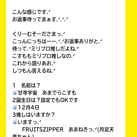
こんな感じです.ᐟ
お返事待ってまぁす.ᐟ.ᐟ.ᐟ
くりーむそーださまっ.ᐟ
こっんにっちはーー.ᐟ.ᐟお返事ありがと.ᐟ
待って.ᐟミリプロ推しだよね.ᐣ
こすももミリプロ推しなの.ᐟ
これから語りあお.ᐣ
しつもん答えるね.ᐟ
1 名前は？
甘寺宇宙 あまでらこすも
2誕生日は？設定でもOKです
12月4日
3推しはいますか？
いますっ.ᐟ
FRUITSZIPPER あまねきっ.ᐟ(月足天
音ちゃん)