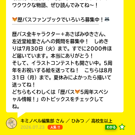
ワクワクな物語、ぜひ読んでみてね～！
歴バスファンブックでいろいろ募集中！
￣￣￣￣￣￣￣￣￣￣￣￣￣￣￣￣￣￣
Loading
.
.
.
歴バス全キャラクター＋あさばみゆきさん、
左近堂絵里さんへの質問を募集中！ しめき
りは7月30日（火）まで。すでに2000件ほ
ど届いています。本当にありがとう！
そして、イラストコンテストも開さい中。5周
年をお祝いする絵を送ってね！ こちらは8月
31日（月）まで。夏休みによかったら描いて
送ってね！
どちらもくわしくは「歴バス
5周年スペシ
入
ャル情報！」のトピックスをチェックして
力
ね。
内
容
キミノベル編集部 さん ／ ひみつ ／ 高校生以上
に
2026.07.23
わかる
人気 !!
エ