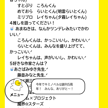
すとぷり ころんくん
めておら らいとくん(明雷らいとくん)
ミリプロ レイちゃん(夕霧レイちゃん)
4推しを語ってください！
あまねきは、なんかツンデレみたいでかわ
いい.ᐟ
ころんくんは、かっこいいし、かわいい.ᐟ
らいとくんは、みんなを盛り上げてて、
かっこいい.ᐟ
レイちゃんは、声がいいし、かわいい.ᐟ
5好きな作家さんは？
あさばみゆき先生.ᐟ
藤並みなと先生.ᐟ
一ノ瀬三葉先生.ᐟ
今年でキミノベルは創刊5周
＊あいら＊先生.ᐟ
年！ みんな、ありがと～！
6ポプラキミノベルで好きな本！
メニュー
プリズム×プロジェクト
魔界✩スターズ