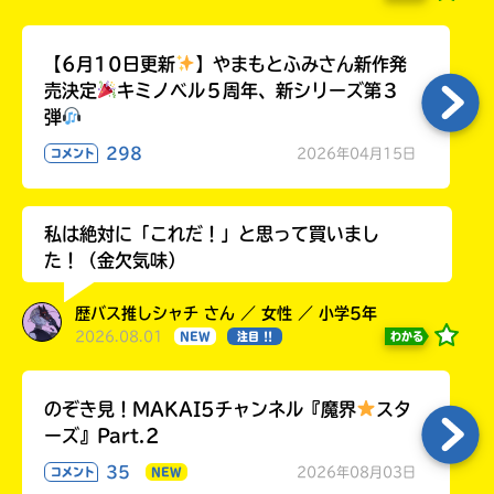
【6月10日更新
】やまもとふみさん新作発
売決定
キミノベル５周年、新シリーズ第３
弾
298
2026年04月15日
コメント
私は絶対に「これだ！」と思って買いまし
た！（金欠気味）
歴バス推しシャチ さん ／ 女性 ／ 小学5年
2026.08.01
わかる
NEW
注目 !!
のぞき見！MAKAI5チャンネル『魔界
スタ
ーズ』Part.2
35
2026年08月03日
コメント
NEW