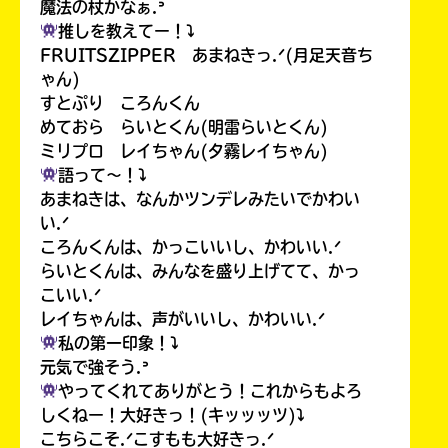
魔法の杖かなぁ.ᐣ
推しを教えてー！⤵︎
FRUITSZIPPER あまねきっ.ᐟ(月足天音ち
ゃん)
すとぷり ころんくん
めておら らいとくん(明雷らいとくん)
ミリプロ レイちゃん(夕霧レイちゃん)
語って〜！⤵︎
あまねきは、なんかツンデレみたいでかわい
い.ᐟ
ころんくんは、かっこいいし、かわいい.ᐟ
らいとくんは、みんなを盛り上げてて、かっ
こいい.ᐟ
レイちゃんは、声がいいし、かわいい.ᐟ
私の第一印象！⤵︎
元気で強そう.ᐣ
やってくれてありがとう！これからもよろ
しくねー！大好きっ！(キッッッツ)⤵︎
こちらこそ.ᐟこすもも大好きっ.ᐟ