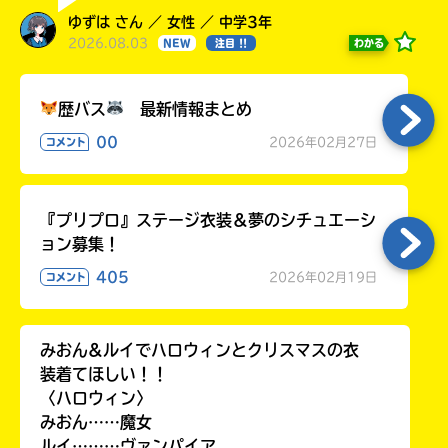
ゆずは さん ／ 女性 ／ 中学3年
2026.08.03
わかる
NEW
注目 !!
歴バス
最新情報まとめ
00
2026年02月27日
コメント
『プリプロ』ステージ衣装＆夢のシチュエーシ
ョン募集！
405
2026年02月19日
コメント
みおん&ルイでハロウィンとクリスマスの衣
装着てほしい！！
〈ハロウィン〉
みおん……魔女
ルイ………ヴァンパイア