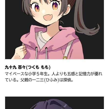
九十九 百々(つくも もも)
マイペースな小学５年生。人よりも五感と記憶力が優れ
キミノラジオ配信中！
いろんな動画が
ている。父親の一二三(ひふみ)は探偵。
見られる