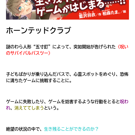
見つかる
ホーンテッドクラブ
謎のわら人形“五寸釘”によって、突如開始が告げられた
〈呪い
のサバイバルバスツー〉
子どもばかりが乗り込んだバスで、心霊スポットをめぐり、恐怖
に満ちたゲームに挑戦することに。
ゲームに失敗したり、ゲームを妨害するような行動をとると
呪わ
れ
、
消えててしまう
という。
本を飛び出して
みんなとおしゃべり
できる掲示板
絶望の状況の中で、
生き残ることができるのか？