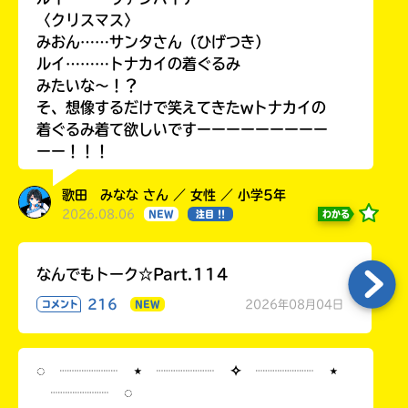
〈クリスマス〉
みおん……サンタさん（ひげつき）
ルイ………トナカイの着ぐるみ
みたいな〜！？
そ、想像するだけで笑えてきたwトナカイの
着ぐるみ着て欲しいですーーーーーーーーー
ーー！！！
歌田 みなな さん ／ 女性 ／ 小学5年
2026.08.06
わかる
NEW
注目 !!
なんでもトーク☆Part.114
216
2026年08月04日
コメント
NEW
◌ ┈┈┈┈ ⋆ ┈┈┈┈ ✧ ┈┈┈┈ ⋆
┈┈┈┈ ◌