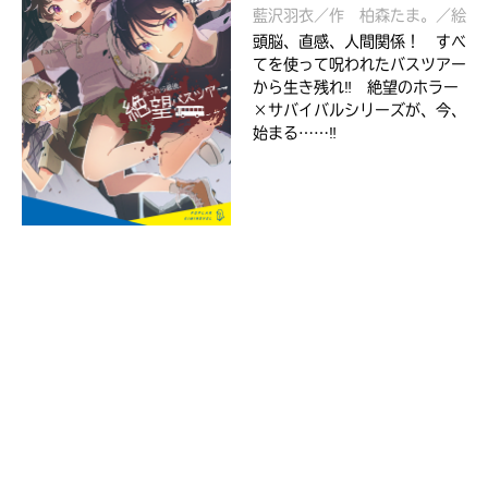
藍沢羽衣／作
柏森たま。／絵
頭脳、直感、人間関係！ すべ
てを使って呪われたバスツアー
から生き残れ‼ 絶望のホラー
×サバイバルシリーズが、今、
始まる……‼