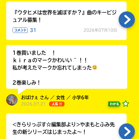
ラ
ー
『ウタヒメは世界を滅ぼすか？』曲のキービジ
が
ュアル募集！
あ
31
2026年07月10日
コメント
る
の
で、
1巻買いました ！
も
う
ｋｉｒａのマークかわいい ~ ！！
一
私が考えたマークか忘れてしまった
度
い
確
い
2巻楽しみ！
え
認
し
おばけぇ さん ／ 女性 ／ 小学6年
て
2026.07.21
わかる
人気 !!
み
て
ね
<きらりっぷす☆編集部より>やまもとふみ先
生の新シリーズはじまったよ～！
戻