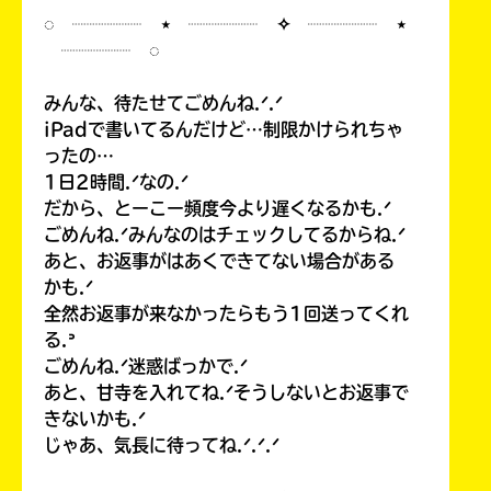
◌ ┈┈┈┈ ⋆ ┈┈┈┈ ✧ ┈┈┈┈ ⋆
┈┈┈┈ ◌
みんな、待たせてごめんね.ᐟ.ᐟ
iPadで書いてるんだけど…制限かけられちゃ
ったの…
1日2時間.ᐟなの.ᐟ
だから、とーこー頻度今より遅くなるかも.ᐟ
ごめんね.ᐟみんなのはチェックしてるからね.ᐟ
あと、お返事がはあくできてない場合がある
かも.ᐟ
全然お返事が来なかったらもう1回送ってくれ
る.ᐣ
ごめんね.ᐟ迷惑ばっかで.ᐟ
あと、甘寺を入れてね.ᐟそうしないとお返事で
きないかも.ᐟ
じゃあ、気長に待ってね.ᐟ.ᐟ.ᐟ