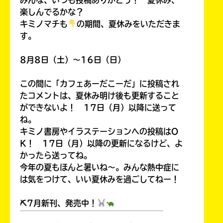
楽しんでるかな？
キミノマチも
の期間、夏休みをいただきま
す。
8月8日（土）～16日（日）
この間に「カフェあーだこーだ」に投稿され
たコメントは、夏休み明け後も更新すること
ができないよ！ 17日（月）以降に送って
ね。
キミノ書房やイラステーションへの投稿はO
書店に届いた
みんなからのお手紙が
K！ 17日（月）以降の更新になるけど、よ
読める
かったら送ってね。
今年の夏もほんと暑いね～。みんな熱中症に
は気をつけて、いい夏休みを過ごしてねー！
⛏7月新刊、発売中！
￣￣￣￣￣￣￣￣￣￣￣￣￣￣￣￣￣￣