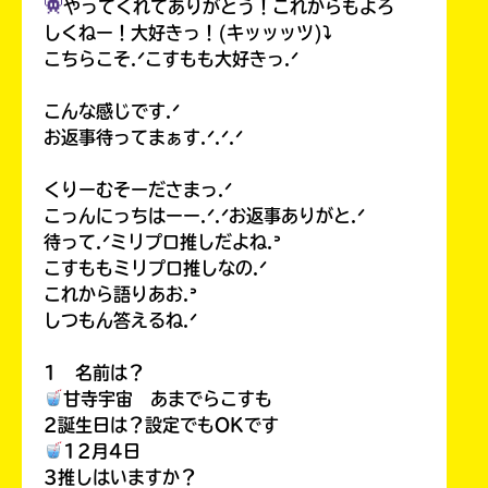
やってくれてありがとう！これからもよろ
しくねー！大好きっ！(キッッッツ)⤵︎
こちらこそ.ᐟこすもも大好きっ.ᐟ
こんな感じです.ᐟ
お返事待ってまぁす.ᐟ.ᐟ.ᐟ
くりーむそーださまっ.ᐟ
こっんにっちはーー.ᐟ.ᐟお返事ありがと.ᐟ
待って.ᐟミリプロ推しだよね.ᐣ
こすももミリプロ推しなの.ᐟ
これから語りあお.ᐣ
しつもん答えるね.ᐟ
1 名前は？
甘寺宇宙 あまでらこすも
2誕生日は？設定でもOKです
12月4日
3推しはいますか？