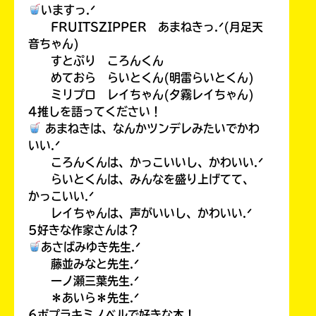
いますっ.ᐟ
FRUITSZIPPER あまねきっ.ᐟ(月足天
音ちゃん)
すとぷり ころんくん
めておら らいとくん(明雷らいとくん)
ミリプロ レイちゃん(夕霧レイちゃん)
4推しを語ってください！
あまねきは、なんかツンデレみたいでかわ
いい.ᐟ
ころんくんは、かっこいいし、かわいい.ᐟ
らいとくんは、みんなを盛り上げてて、
かっこいい.ᐟ
レイちゃんは、声がいいし、かわいい.ᐟ
5好きな作家さんは？
あさばみゆき先生.ᐟ
藤並みなと先生.ᐟ
一ノ瀬三葉先生.ᐟ
＊あいら＊先生.ᐟ
6ポプラキミノベルで好きな本！