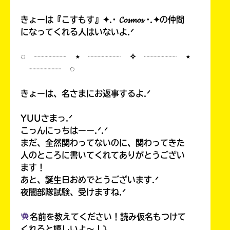
きょーは『こすもす』✦.· 𝓒𝓸𝓼𝓶𝓸𝓼 ·.✦の仲間
になってくれる人はいないよ.ᐟ
◌ ┈┈┈┈ ⋆ ┈┈┈┈ ✧ ┈┈┈┈ ⋆
┈┈┈┈ ◌
きょーは、名さまにお返事するよ.ᐟ
YUUさまっ.ᐟ
こっんにっちはーー.ᐟ.ᐟ
まだ、全然関わってないのに、関わってきた
人のところに書いてくれてありがとうござい
ます！
あと、誕生日おめでとうございます.ᐟ
夜闇部隊試験、受けますね.ᐟ
名前を教えてください！読み仮名もつけて
くれると嬉しいよ〜！⤵︎