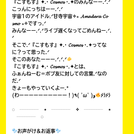
る
『こすもす』✦.· 𝓒𝓸𝓼𝓶𝓸𝓼 ·.✦のみんなーー.ᐟ.ᐟ
こっんにっちはーー.ᐟ.ᐟ
宇宙1のアイドル.ᐟ甘寺宇宙✧₊ 𝓐𝓶𝓪𝓭𝓮𝓻𝓪 𝓒𝓸
𝓼𝓶𝓸 ₊✧ですっ.ᐟ
みんなーー.ᐟ.ᐟライブ遅くなってごめんねー.ᐟ.
ᐟ
そこで.ᐟ『こすもす』✦.· 𝓒𝓸𝓼𝓶𝓸𝓼 ·.✦ってな
に？って思った.ᐟ
そこのあなたーーー.ᐟ.ᐟ.ᐟ
『こすもす』✦.· 𝓒𝓸𝓼𝓶𝓸𝓼 ·.✦とは、
ふぁんねーむ＝ポプ友に対しての言葉.ᐟなの
だ.ᐟ
きょーもやっていくよー.ᐣ
(わーーーーーーーーーー！)٩( 'ω' )و
ﾒﾗﾒﾗ
◌ ┈┈┈┈ ⋆ ┈┈┈┈ ✧ ┈┈┈┈ ⋆
┈┈┈┈ ◌
お声がけ&お返事