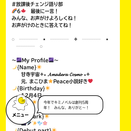
#放課後チェンジ語り部
6
最後に一言！
みんな、お声がけよろしくね！
お声がけのときに答えてね！
◌ ┈┈┈┈ ⋆ ┈┈┈┈ ✧ ┈┈┈┈ ⋆
┈┈┈┈ ◌
〜
My Profile
〜
{Name}
甘寺宇宙✧₊ 𝓐𝓶𝓪𝓭𝓮𝓻𝓪 𝓒𝓸𝓼𝓶𝓸 ₊✧
元. まこひま
Peace小説好き
{Birthday}
12月4日
{Age}
今年でキミノベルは創刊5周
年！ みんな、ありがと～！
11歳
メニュー
{My mark}
{Debut part}