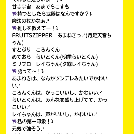
甘寺宇宙 あまでらこすも
持つとしたら武器はなんですか？⤵︎
魔法の杖かなぁ.ᐣ
推しを教えてー！⤵︎
FRUITSZIPPER あまねきっ.ᐟ(月足天音ち
ゃん)
すとぷり ころんくん
めておら らいとくん(明雷らいとくん)
ミリプロ レイちゃん(夕霧レイちゃん)
語って〜！⤵︎
あまねきは、なんかツンデレみたいでかわい
い.ᐟ
ころんくんは、かっこいいし、かわいい.ᐟ
らいとくんは、みんなを盛り上げてて、かっ
こいい.ᐟ
レイちゃんは、声がいいし、かわいい.ᐟ
私の第一印象！⤵︎
元気で強そう.ᐣ