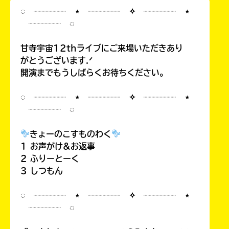
ラ
◌ ┈┈┈┈ ⋆ ┈┈┈┈ ✧ ┈┈┈┈ ⋆
ー
┈┈┈┈ ◌
が
あ
甘寺宇宙12thライブにご来場いただきあり
る
がとうございます.ᐟ
の
開演までもうしばらくお待ちください。
で、
も
◌ ┈┈┈┈ ⋆ ┈┈┈┈ ✧ ┈┈┈┈ ⋆
う
┈┈┈┈ ◌
一
度
い
確
きょーのこすものわく
い
え
認
1 お声がけ&お返事
し
2 ふりーとーく
て
3 しつもん
み
て
◌ ┈┈┈┈ ⋆ ┈┈┈┈ ✧ ┈┈┈┈ ⋆
ね
┈┈┈┈ ◌
戻