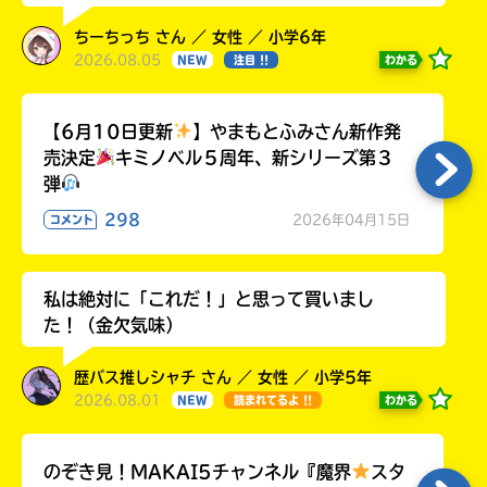
ちーちっち さん ／ 女性 ／ 小学6年
2026.08.05
わかる
NEW
注目 !!
【6月10日更新
】やまもとふみさん新作発
売決定
キミノベル５周年、新シリーズ第３
弾
298
2026年04月15日
コメント
私は絶対に「これだ！」と思って買いまし
た！（金欠気味）
歴バス推しシャチ さん ／ 女性 ／ 小学5年
2026.08.01
わかる
NEW
読まれてるよ !!
のぞき見！MAKAI5チャンネル『魔界
スタ