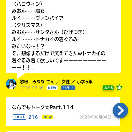
〈ハロウィン〉
みおん……魔女
ルイ………ヴァンパイア
〈クリスマス〉
Loading
.
.
.
みおん……サンタさん（ひげつき）
ルイ………トナカイの着ぐるみ
みたいな〜！？
そ、想像するだけで笑えてきたwトナカイの
着ぐるみ着て欲しいですーーーーーーーーー
ーー！！！
歌田 みなな さん ／ 女性 ／ 小学5年
2026.08.06
わかる
NEW
注目 !!
入
力
なんでもトーク☆Part.114
内
容
216
2026年08月04日
コメント
NEW
に
エ