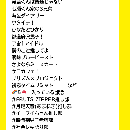
霧島くんは普通じゃない
七瀬くん家の3兄弟
海色ダイアリー
ウタイテ！
ひなたとひかり
都道府県男子！
宇宙1アイドル
僕のこと推してよ
曖昧ブルービースト
さよならミニスカート
ケモカフェ！
プリズム×プロジェクト
初恋タイムリミット など
５
入っている部活
#FRUTS ZIPPER推し部
#月足天音(あまねき)推し部
#イーブイちゃん推し部
#時間割男子考察部
#社会レキ語り部