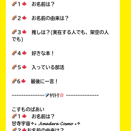
１
お名前は？
２
お名前の由来は？
３
推しは？(実在する人でも、架空の人
でも)
４
好きな本！
５
入っている部活
6
最後に一言！
ｰｰｰｰｰｰｰｰｰｰｰｰｰｰ
ｷﾘﾄﾘ
ｰｰｰｰｰｰｰｰｰｰｰｰｰｰ
こすものばあい
１
お名前は？
甘寺宇宙✧₊ 𝓐𝓶𝓪𝓭𝓮𝓻𝓪 𝓒𝓸𝓼𝓶𝓸 ₊✧
２
お名前の由来は？