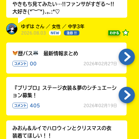
やきもち見てみたい…!!ファンサがすぎる〜!!
大好き(*˘︶˘*).｡.:*♡
ゆずは さん ／ 女性 ／ 中学3年
2026.08.03
わかる
NEW
注目 !!
歴バス
最新情報まとめ
00
2026年02月27日
コメント
『プリプロ』ステージ衣装＆夢のシチュエーシ
ョン募集！
405
2026年02月19日
コメント
みおん&ルイでハロウィンとクリスマスの衣
装着てほしい！！