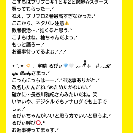
こすもはプリプロ#1と#2と魔界✩スターズ
買ってもらったー.ᐟ
ねえ、プリプロ2巻最高すぎなかった.ᐣ
ここから、ネタバレ注意
敗者復活….ᐟ誰くると思う.ᐣ
こすもはね、柚ちゃんだよっ.ᐟ
もっと語ろー.ᐟ
お返事待ってるよぉ.ᐟ.ᐟ.ᐟ
⋆ ˚.✧
﹒ 宝晴 るびぃ
⸝⸝ ^᪲᪲᪲ ⊹ #𓂃ℋ
ℴ𝒿ℴ ℛ𝓊𝒷𝓎さまっ.ᐟ
こっんにっちはーー.ᐟ.ᐟお返事ありがと.ᐟ
改名したんだね.ᐟめためたかわいい.ᐟ
確かに…長谷川雅紀さんみたいだね。笑
いやいや、デジタルでもアナログでも上手で
しょ.ᐟ
るびぃちゃんがいいと思う方でいいと思うよ.ᐟ
るびぃ呼び
.ᐣ
お返事待ってまぁす.ᐟ