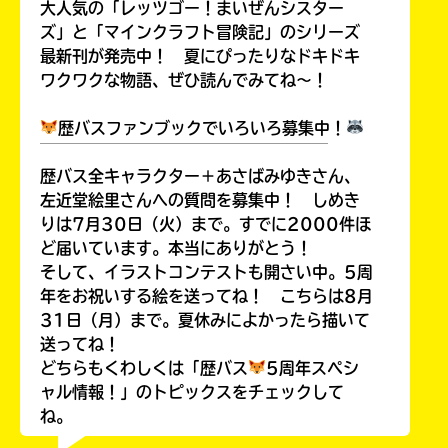
大人気の「レッツゴー！まいぜんシスター
ズ」と「マインクラフト冒険記」のシリーズ
最新刊が発売中！ 夏にぴったりなドキドキ
ワクワクな物語、ぜひ読んでみてね～！
歴バスファンブックでいろいろ募集中！
￣￣￣￣￣￣￣￣￣￣￣￣￣￣￣￣￣￣
歴バス全キャラクター＋あさばみゆきさん、
左近堂絵里さんへの質問を募集中！ しめき
りは7月30日（火）まで。すでに2000件ほ
このマチのことを
もっと知りたい
ど届いています。本当にありがとう！
キミに
そして、イラストコンテストも開さい中。5周
年をお祝いする絵を送ってね！ こちらは8月
31日（月）まで。夏休みによかったら描いて
送ってね！
どちらもくわしくは「歴バス
5周年スペシ
ャル情報！」のトピックスをチェックして
ね。