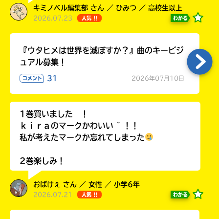
キミノベル編集部 さん ／ ひみつ ／ 高校生以上
2026.07.23
わかる
人気 !!
キーワードから探す
『ウタヒメは世界を滅ぼすか？』曲のキービジ
ュアル募集！
31
2026年07月10日
コメント
1巻買いました ！
ｋｉｒａのマークかわいい ~ ！！
私が考えたマークか忘れてしまった
オフィシャルアカウント
2巻楽しみ！
おばけぇ さん ／ 女性 ／ 小学6年
2026.07.21
わかる
人気 !!
SNSでシェアする