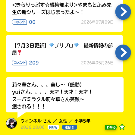
<きらりっぷす☆編集部より>やまもとふみ先
生の新シリーズはじまったよ～！
00
2026年07月09日
コメント
【7月3日更新】
プリプロ
最新情報の部
屋
209
2026年05月26日
コメント
莉々華さん、、、美し〜（感動）
yuiさん、、、、天才！天才！天才！
スーパミラクル莉々華さん笑顔〜
癒される！！！
ウィンネル さん ／ 女性 ／ 小学5年
2026.08.06
わかる
NEW
注目 !!