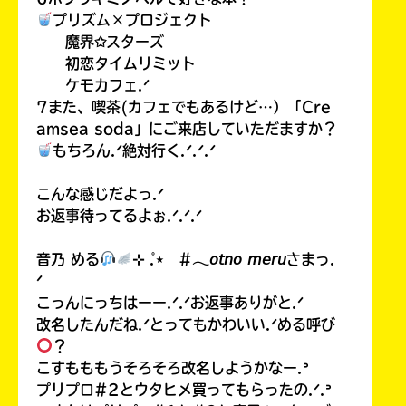
プリズム×プロジェクト
魔界✩スターズ
初恋タイムリミット
ケモカフェ.ᐟ
7また、喫茶(カフェでもあるけど…）「Cre
amsea soda」にご来店していただますか？
もちろん.ᐟ絶対行く.ᐟ.ᐟ.ᐟ
こんな感じだよっ.ᐟ
お返事待ってるよぉ.ᐟ.ᐟ.ᐟ
音乃 める
⊹ ̊.⋆ #𓂃𝘰𝘵𝘯𝘰 𝘮𝘦𝘳𝘶さまっ.
ᐟ
こっんにっちはーー.ᐟ.ᐟお返事ありがと.ᐟ
改名したんだね.ᐟとってもかわいい.ᐟめる呼び
？
こすもももうそろそろ改名しようかなー.ᐣ
プリプロ#2とウタヒメ買ってもらったの.ᐟ.ᐣ