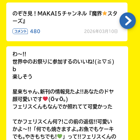
のぞき見！MAKAI５チャンネル『魔界
スタ
ーズ』
480
2026年03月10日
コメント
わ〜!!
世界中のお祭りに参加するのいいね!(≧∇≦)
b
楽しそう
星来ちゃん､新刊の情報見たよ!!あなたのドヤ
顔可愛いです
(ӦｖӦ｡)
フェリスくんもなんでか照れてて可愛かった
てかフェリスくん何?!この前の返信!!可愛い
かよ〜!!「何でも焼きますよ｡お魚でもケーキ
でも｡やきもちでも!
」って!!フェリスくんの