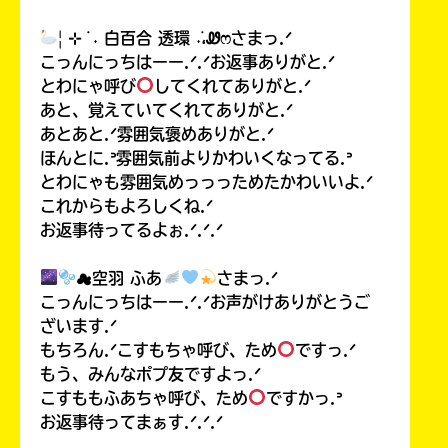
| ⊹ ࣪ ˖ 白百合 透環 ˖࣪،Ꮺෆさまっ.ᐟ
こっんにっちはーー.ᐟ.ᐟお返事ありがと.ᐟ
とわにゃ呼び
してくれてありがと.ᐟ
あと、覚えていてくれてありがと.ᐟ
あとあと.ᐟ雰囲気褒めありがと.ᐟ
ほんとに.ᐣ雰囲気前よりかわいくなってる.ᐣ
とわにゃも雰囲気めっっっためたかわいいよ.ᐟ
これからもよろしくね.ᐟ
お返事待ってるよぉ.ᐟ.ᐟ.ᐟ
☁空羽 ふあ
さまっ.ᐟ
こっんにっちはーー.ᐟ.ᐟお声がけありがとうご
ざいます.ᐟ
もちろん.ᐟこすもちゃ呼び、ため
ですっ.ᐟ
もう、みんなポプ友ですよっ.ᐟ
こすももふあちゃ呼び、ため
ですかっ.ᐣ
お返事待ってまぁす.ᐟ.ᐟ.ᐟ