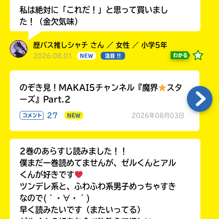
私は絶対に「これだ！」と思って買いまし
た！（金欠気味）
歴バス推しシャチ さん ／ 女性 ／ 小学5年
2026.08.01
わかる
NEW
注目 !!
のぞき見！MAKAI5チャンネル『魔界
スタ
ーズ』Part.2
27
2026年08月03日
コメント
NEW
2巻のあらすじ読みました！！
僕まだ一巻読めてませんが、ゼルくんとアル
くんが好きです
ツンデレ系と、ふわふわ系男子めっちゃすき
なので(｀・∀・´)
早く読みたいです（またいってる）