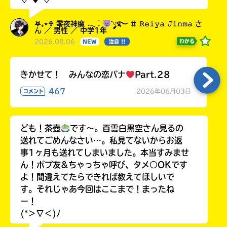
𖤐₊⋆♱ 零夜神魔 𓂃 ࣪˖ ִֶָ
་༘࿐ # 𝚁𝚎𝚒𝚢𝚊 𝙹𝚒𝚗𝚖𝚊 さ
ん ／ 男性 ／ 中学1年
2026.08.06
わかる
NEW
注目 !!
きかせて！ みんなの恋バナ
Part.28
467
2026年06月03日
コメント
ども！茶壺
です～。百雲白黒空さん見るの
送れてごめんなさい…。私見てないからお返
事1ヶ月も送れてしまいました。本当すみませ
ん！ポプ友&ちゃっちゃ呼び、タメ○OKです
よ！間違えてたらできれば教えてほしいで
す。それじゃあ今回はここまで！まったね
ー！
(*＞∇＜)ﾉ