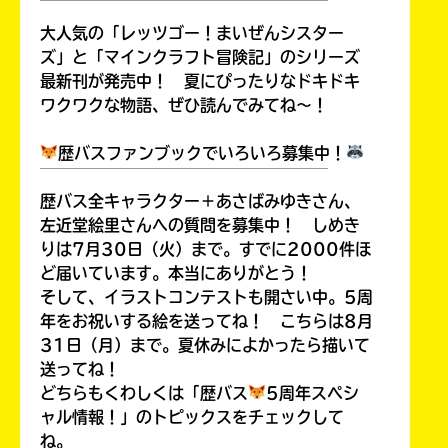
￣￣￣￣￣￣￣￣￣￣￣￣￣￣￣￣￣￣
大人気の「レッツゴー！まいぜんシスター
ズ」と「マインクラフト冒険記」のシリーズ
最新刊が発売中！ 夏にぴったりなドキドキ
ワクワクな物語、ぜひ読んでみてね～！
歴バスファンブックでいろいろ募集中！
￣￣￣￣￣￣￣￣￣￣￣￣￣￣￣￣￣￣
歴バス全キャラクター＋あさばみゆきさん、
左近堂絵里さんへの質問を募集中！ しめき
このマチのことを
もっと知りたい
りは7月30日（火）まで。すでに2000件ほ
キミに
ど届いています。本当にありがとう！
そして、イラストコンテストも開さい中。5周
年をお祝いする絵を送ってね！ こちらは8月
31日（月）まで。夏休みによかったら描いて
送ってね！
どちらもくわしくは「歴バス
5周年スペシ
ャル情報！」のトピックスをチェックして
ね。