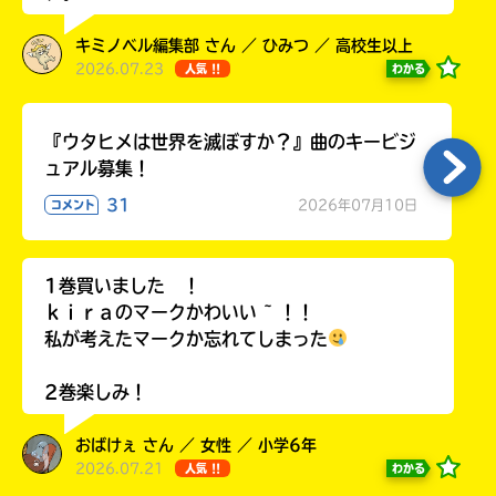
キミノベル編集部 さん ／ ひみつ ／ 高校生以上
2026.07.23
わかる
人気 !!
キーワードから探す
『ウタヒメは世界を滅ぼすか？』曲のキービジ
ュアル募集！
31
2026年07月10日
コメント
1巻買いました ！
ｋｉｒａのマークかわいい ~ ！！
オフィシャルアカウント
私が考えたマークか忘れてしまった
2巻楽しみ！
おばけぇ さん ／ 女性 ／ 小学6年
SNSでシェアする
2026.07.21
わかる
人気 !!