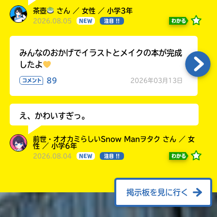
茶壺
さん ／ 女性 ／ 小学3年
2026.08.05
わかる
NEW
注目 !!
みんなのおかげでイラストとメイクの本が完成
したよ
89
2026年03月13日
コメント
え、かわいすぎっ。
前世・オオカミらしいSnow Manヲタク さん ／ 女
性 ／ 小学6年
2026.08.04
わかる
NEW
注目 !!
掲示板を見に行く