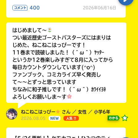
400
2026年06月16日
コメント
はじめまして〜
つい最近歴史ゴーストバスターズにはまりは
じめた、ねこねこはっぴーです！
11巻まで読破しました！（＾ω＾）ﾔｯﾀｰ
というか12巻楽しみすぎて8月に入ってから
毎日カウントダウンしています(^o^)
ファンブック、コミカライズ早く発売し
て〜〜とずっと思っています
ちなみに和子推しです！（＾ω＾）ｶﾜｲｲﾖﾈ
よろしくお願いしま〜す
ねこねこはっぴー
さん ／ 女性 ／ 小学6年
2026.08.05
わかる
NEW
人気 !!