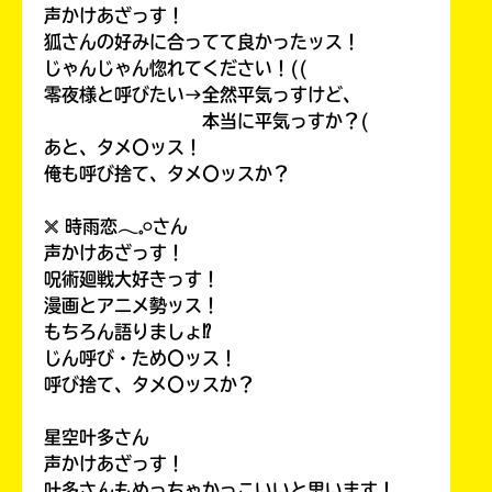
声かけあざっす！
狐さんの好みに合ってて良かったッス！
じゃんじゃん惚れてください！((
零夜様と呼びたい→全然平気っすけど、
本当に平気っすか？(
あと、タメ〇ッス！
俺も呼び捨て、タメ〇ッスか？
𓏴 時雨恋𓂃𓈒𓏸さん
声かけあざっす！
呪術廻戦大好きっす！
漫画とアニメ勢ッス！
もちろん語りましょ⁉
じん呼び・ため〇ッス！
呼び捨て、タメ〇ッスか？
星空叶多さん
声かけあざっす！
叶多さんもめっちゃかっこいいと思います！