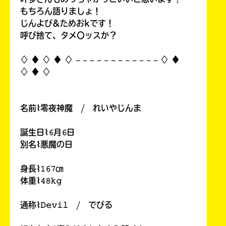
もちろん語りましょ！
じんよび&ためおkです！
呼び捨て、タメ〇ッスか？
♢ ♦︎ ♢ ♦︎ ♢ 𓐄 𓐄 𓐄 𓐄 𓐄 𓐄 𓐄 𓐄 𓐄 𓐄 𓐄 𓐄 ♢ ♦︎
♢ ♦︎ ♢
名前⌇零夜神魔 / れいやじんま
誕生日⌇𝟼月𝟼日
別名⌇悪魔の日
身長⌇𝟷𝟼𝟽㎝
体重⌇𝟺𝟾𝚔𝚐
通称⌇𝙳𝚎𝚟𝚒𝚕 / でびる