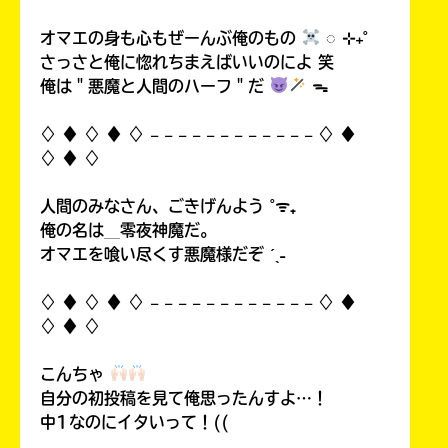
オマエの身も心もぜーんぶ俺のもの
◌ ⊹₊˚
さっさと俺に惚れちまえばいいのによ 笑
俺は＂悪魔と人間のハーフ＂だ
ᯓ
♢ ♦︎ ♢ ♦︎ ♢ 𓐄 𓐄 𓐄 𓐄 𓐄 𓐄 𓐄 𓐄 𓐄 𓐄 𓐄 𓐄 ♢ ♦︎
♢ ♦︎ ♢
人間のみなさん、ごきげんよう ˚ᯤ₊
俺の名は＿零夜神魔だ。
オマエを喰い尽くす悪魔様だぞ ˊˎ˗
♢ ♦︎ ♢ ♦︎ ♢ 𓐄 𓐄 𓐄 𓐄 𓐄 𓐄 𓐄 𓐄 𓐄 𓐄 𓐄 𓐄 ♢ ♦︎
♢ ♦︎ ♢
こんちゃ
自分の初投稿を見て俺思ったんすよ…！
中1なのにイタいって！((