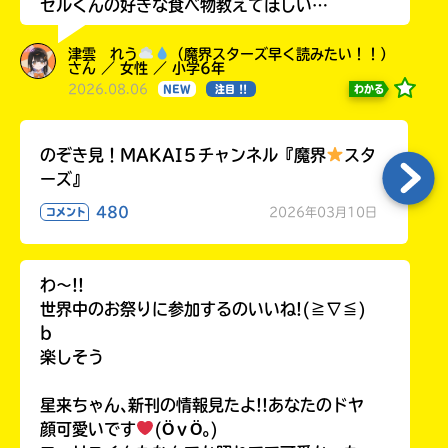
ゼルくんの好きな食べ物教えてほしい…
津雲 れう
（魔界スターズ早く読みたい！！）
さん ／ 女性 ／ 小学6年
2026.08.06
わかる
NEW
注目 !!
のぞき見！MAKAI５チャンネル『魔界
スタ
ーズ』
480
2026年03月10日
コメント
わ〜!!
世界中のお祭りに参加するのいいね!(≧∇≦)
b
楽しそう
星来ちゃん､新刊の情報見たよ!!あなたのドヤ
顔可愛いです
(ӦｖӦ｡)