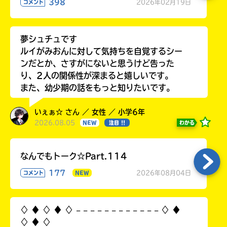
398
2026年02月19日
コメント
で、
も
う
一
夢シュチュです
度
ルイがみおんに対して気持ちを自覚するシー
い
確
い
ンだとか、さすがにないと思うけど告った
え
認
り、2人の関係性が深まると嬉しいです。
し
また、幼少期の話をもっと知りたいです。
て
み
いぇぁ☆ さん ／ 女性 ／ 小学6年
て
2026.08.05
わかる
NEW
注目 !!
ね
戻
なんでもトーク☆Part.114
る
177
2026年08月04日
コメント
NEW
♢ ♦︎ ♢ ♦︎ ♢ 𓐄 𓐄 𓐄 𓐄 𓐄 𓐄 𓐄 𓐄 𓐄 𓐄 𓐄 𓐄 ♢ ♦︎
♢ ♦︎ ♢