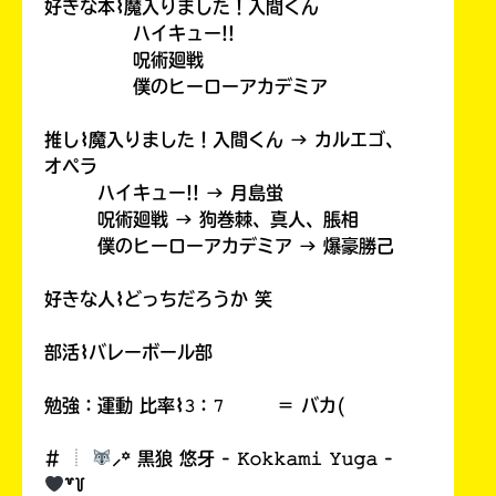
好きな本⌇魔入りました！入間くん
ハイキュー!!
呪術廻戦
僕のヒーローアカデミア
推し⌇魔入りました！入間くん → カルエゴ、
オペラ
ハイキュー!! → 月島蛍
呪術廻戦 → 狗巻棘、真人、脹相
僕のヒーローアカデミア → 爆豪勝己
好きな人⌇どっちだろうか 笑
部活⌇バレーボール部
勉強：運動 比率⌇𝟹：𝟽 ＝ バカ(
# ︎┊︎
⸝꙳ 黒狼 悠牙 - 𝙺𝚘𝚔𝚔𝚊𝚖𝚒 𝚈𝚞𝚐𝚊 -
꒷꒦