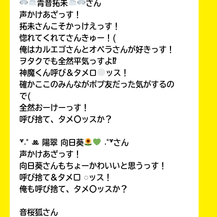
青音拓未
さん
声かけあざっす！
拓未さんこそかっけえっす！
惚れてくれてさんきゅー！(
俺はカルエゴさんとオペラさんが好きっす！
ヲタクでも全然平気っすよ⁉
神魔くん呼び＆タメロ
ッス！
確かここのみんながポプ友だった気がするの
で(
全然おーけーっす！
呼び捨て、タメ〇ッスか？
꒷˖˚ ꔛ‬ 陽翠 向日葵
˖˚꒷さん
声かけあざっす！
向日葵さんもちょーかわいいと思うっす！
呼び捨て&タメ口 ◌ッス！
俺も呼び捨て、タメ〇ッスか？
音桜狐さん