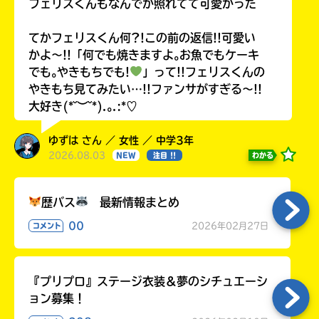
フェリスくんもなんでか照れてて可愛かった
Loading
.
.
.
てかフェリスくん何?!この前の返信!!可愛い
かよ〜!!「何でも焼きますよ｡お魚でもケーキ
でも｡やきもちでも!
」って!!フェリスくんの
やきもち見てみたい…!!ファンサがすぎる〜!!
大好き(*˘︶˘*).｡.:*♡
入
ゆずは さん ／ 女性 ／ 中学3年
力
2026.08.03
わかる
NEW
注目 !!
内
容
に
歴バス
最新情報まとめ
エ
00
2026年02月27日
コメント
ラ
ー
が
あ
『プリプロ』ステージ衣装＆夢のシチュエーシ
る
ョン募集！
の