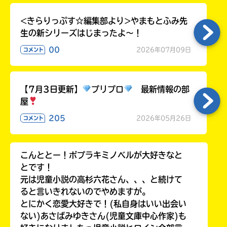
<きらりっぷす☆編集部より>やまもとふみ先
生の新シリーズはじまったよ～！
00
2026年07月09日
コメント
【7月3日更新】
プリプロ
最新情報の部
屋
205
2026年05月26日
コメント
こんととー！ポプラキミノベルが大好きなと
とです！
元は児童小説の高杉六花さん、、、と続けて
ると言いきれないのでやめますが。
とにかく恋愛大好きで！(私自身はいい出会い
ない)あさばみゆきさん(児童文庫中心作家)も