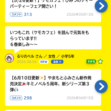
【5/26更新！】ケモカフェ！ひみつのティー
パーティーフェア開さい！
313
2026年05月13日
コメント
いつもこれ（ケモカフェ）を読んで元気をも
らっています!!
６巻楽しみ～～
るりのベル さん ／ 女性 ／ 小学5年
2026.08.04
わかる
NEW
注目 !!
【6月10日更新
】やまもとふみさん新作発
売決定
キミノベル５周年、新シリーズ第３
弾
298
2026年04月15日
コメント