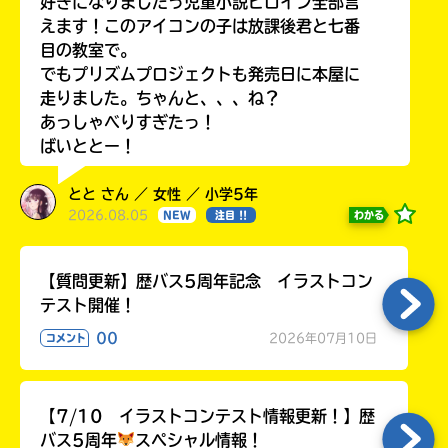
好きになりましたっ児童小説ヒロイン全部言
えます！このアイコンの子は放課後君と七番
目の教室で。
でもプリズムプロジェクトも発売日に本屋に
走りました。ちゃんと、、、ね？
あっしゃべりすぎたっ！
ばいととー！
とと さん ／ 女性 ／ 小学5年
2026.08.05
わかる
NEW
注目 !!
【質問更新】歴バス5周年記念 イラストコン
テスト開催！
00
2026年07月10日
コメント
【7/10 イラストコンテスト情報更新！】歴
バス5周年
スペシャル情報！