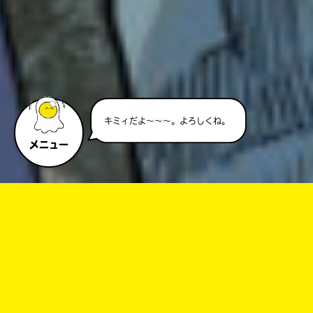
今年でキミノベルは創刊5周
年！ みんな、ありがと～！
メニュー