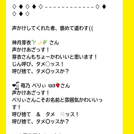
♢ ♦︎ ♢ ♦︎ ♢ 𓐄 𓐄 𓐄 𓐄 𓐄 𓐄 𓐄 𓐄 𓐄 𓐄 𓐄 𓐄 ♢ ♦︎
♢ ♦︎ ♢
声かけしてくれた者、褒めて遣わす((
神月芽衣
さん
声かけあざっす！
芽衣さんもちょーかわいいと思います！
じん呼び、タメ◯ッス！
呼び捨て、タメ〇ッスか？
❤︎ᬼ 苺乃 べりぃ ପଓ
さん
声かけあざっす！
べりぃさんこそお名前と雰囲気かわいいっ
す！
呼び捨て ＆ タメ
ッス！
呼び捨て、タメ〇ッスか？