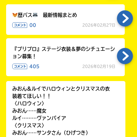
歴バス
最新情報まとめ
00
2026年02月27日
コメント
Loading
.
.
.
『プリプロ』ステージ衣装＆夢のシチュエーシ
ョン募集！
405
2026年02月19日
コメント
みおん&ルイでハロウィンとクリスマスの衣
装着てほしい！！
入
〈ハロウィン〉
力
みおん……魔女
内
ルイ………ヴァンパイア
容
〈クリスマス〉
に
みおん……サンタさん（ひげつき）
エ