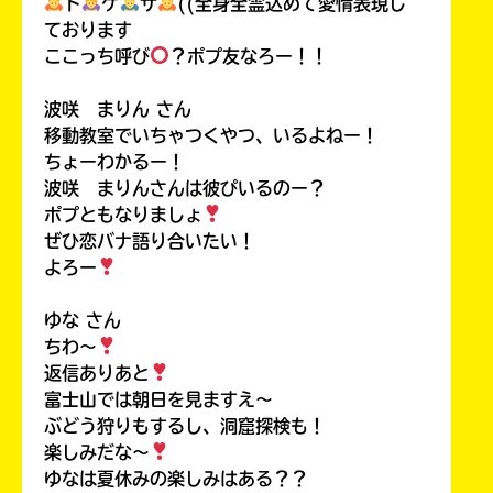
ド
ゲ
ザ
((全身全霊込めて愛情表現し
ております
ここっち呼び
？ポプ友なろー！！
波咲 まりん さん
移動教室でいちゃつくやつ、いるよねー！
ちょーわかるー！
波咲 まりんさんは彼ぴいるのー？
ポプともなりましょ
ぜひ恋バナ語り合いたい！
よろー
ゆな さん
ちわ〜
返信ありあと
富士山では朝日を見ますえ〜
ぶどう狩りもするし、洞窟探検も！
楽しみだな〜
ゆなは夏休みの楽しみはある？？