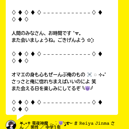
♢ ♦︎ ♢ ♦︎ ♢ 𓐄 𓐄 𓐄 𓐄 𓐄 𓐄 𓐄 𓐄 𓐄 𓐄 𓐄 𓐄 ♢ ♦︎
♢ ♦︎ ♢
人間のみなさん、お時間です ˚ᯤ₊
また会いましょうね。ごきげんよう ✩⡱
♢ ♦︎ ♢ ♦︎ ♢ 𓐄 𓐄 𓐄 𓐄 𓐄 𓐄 𓐄 𓐄 𓐄 𓐄 𓐄 𓐄 ♢ ♦︎
♢ ♦︎ ♢
オマエの身も心もぜーんぶ俺のもの
◌ ⊹₊˚
さっさと俺に惚れちまえばいいのによ 笑
また会える日を楽しみにしてるぞ 𓆩
𓆪
♢ ♦︎ ♢ ♦︎ ♢ 𓐄 𓐄 𓐄 𓐄 𓐄 𓐄 𓐄 𓐄 𓐄 𓐄 𓐄 𓐄 ♢ ♦︎
♢ ♦︎ ♢
𖤐₊⋆♱ 零夜神魔 𓂃 ࣪˖ ִֶָ
་༘࿐ # 𝚁𝚎𝚒𝚢𝚊 𝙹𝚒𝚗𝚖𝚊 さ
ん ／ 男性 ／ 中学1年