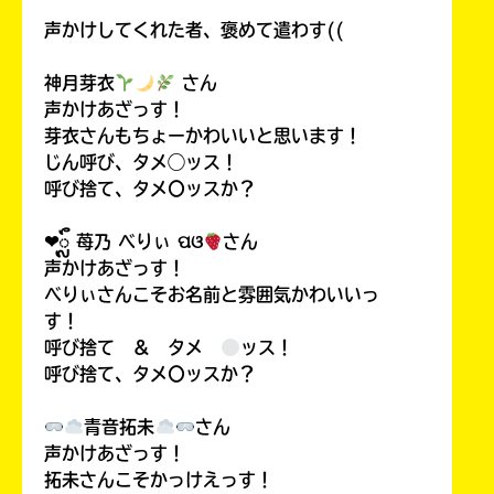
声かけしてくれた者、褒めて遣わす((
神月芽衣
さん
声かけあざっす！
芽衣さんもちょーかわいいと思います！
じん呼び、タメ◯ッス！
呼び捨て、タメ〇ッスか？
❤︎ᬼ 苺乃 べりぃ ପଓ
さん
声かけあざっす！
べりぃさんこそお名前と雰囲気かわいいっ
す！
呼び捨て ＆ タメ
ッス！
呼び捨て、タメ〇ッスか？
青音拓未
さん
声かけあざっす！
拓未さんこそかっけえっす！