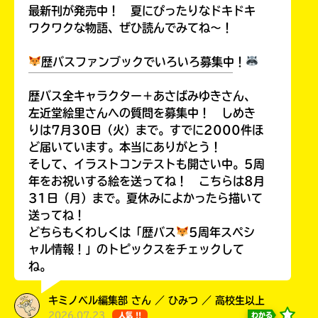
最新刊が発売中！ 夏にぴったりなドキドキ
ワクワクな物語、ぜひ読んでみてね～！
歴バスファンブックでいろいろ募集中！
キーワードから探す
￣￣￣￣￣￣￣￣￣￣￣￣￣￣￣￣￣￣
歴バス全キャラクター＋あさばみゆきさん、
左近堂絵里さんへの質問を募集中！ しめき
りは7月30日（火）まで。すでに2000件ほ
ど届いています。本当にありがとう！
そして、イラストコンテストも開さい中。5周
年をお祝いする絵を送ってね！ こちらは8月
31日（月）まで。夏休みによかったら描いて
オフィシャルアカウント
送ってね！
どちらもくわしくは「歴バス
5周年スペシ
ャル情報！」のトピックスをチェックして
ね。
SNSでシェアする
キミノベル編集部 さん ／ ひみつ ／ 高校生以上
2026.07.23
わかる
人気 !!