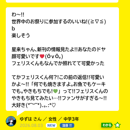
わ〜!!
世界中のお祭りに参加するのいいね!(≧∇≦)
b
楽しそう
星来ちゃん､新刊の情報見たよ!!あなたのドヤ
顔可愛いです
(ӦｖӦ｡)
フェリスくんもなんでか照れてて可愛かった
てかフェリスくん何?!この前の返信!!可愛い
かよ〜!!「何でも焼きますよ｡お魚でもケーキ
でも｡やきもちでも!
」って!!フェリスくんの
やきもち見てみたい…!!ファンサがすぎる〜!!
大好き(*˘︶˘*).｡.:*♡
ゆずは さん ／ 女性 ／ 中学3年
2026.08.03
わかる
NEW
注目 !!