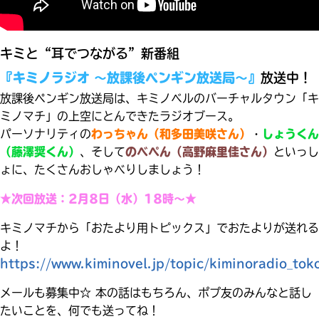
見つかる
本を飛び出して
みんなとおしゃべり
キミと“耳でつながる”新番組
できる掲示板
『キミノラジオ ～放課後ペンギン放送局～』
放送中！
放課後ペンギン放送局は、キミノベルのバーチャルタウン「キ
ミノマチ」の上空にとんできたラジオブース。
パーソナリティの
わっちゃん（和多田美咲さん）
・
しょうくん
（藤澤奨くん）
、そして
のべぺん（高野麻里佳さん）
といっし
ょに、たくさんおしゃべりしましょう！
★次回放送：2月8日（水）18時～★
キミノマチから「おたより用トピックス」でおたよりが送れる
よ！
https://www.kiminovel.jp/topic/kiminoradio_tok
本を飛び出して
みんなとおしゃべり
できる掲示板
メールも募集中☆ 本の話はもちろん、ポプ友のみんなと話し
たいことを、何でも送ってね！