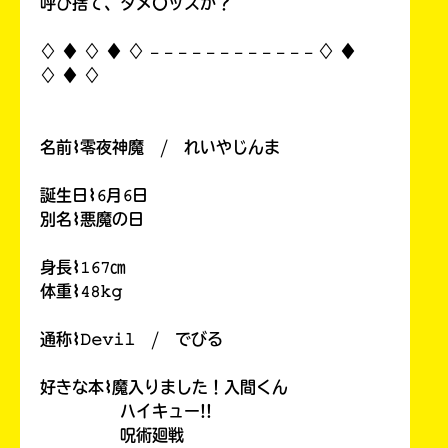
呼び捨て、タメ〇ッスか？
♢ ♦︎ ♢ ♦︎ ♢ 𓐄 𓐄 𓐄 𓐄 𓐄 𓐄 𓐄 𓐄 𓐄 𓐄 𓐄 𓐄 ♢ ♦︎
♢ ♦︎ ♢
名前⌇零夜神魔 / れいやじんま
誕生日⌇𝟼月𝟼日
別名⌇悪魔の日
身長⌇𝟷𝟼𝟽㎝
体重⌇𝟺𝟾𝚔𝚐
通称⌇𝙳𝚎𝚟𝚒𝚕 / でびる
好きな本⌇魔入りました！入間くん
ハイキュー!!
呪術廻戦