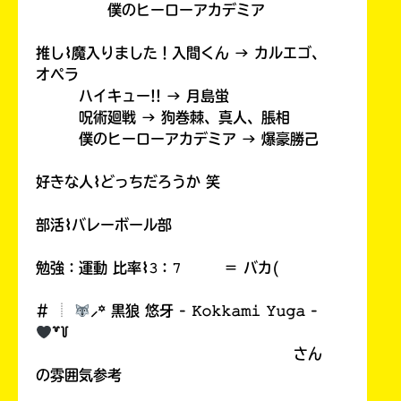
僕のヒーローアカデミア
推し⌇魔入りました！入間くん → カルエゴ、
オペラ
ハイキュー!! → 月島蛍
呪術廻戦 → 狗巻棘、真人、脹相
僕のヒーローアカデミア → 爆豪勝己
好きな人⌇どっちだろうか 笑
部活⌇バレーボール部
勉強：運動 比率⌇𝟹：𝟽 ＝ バカ(
# ︎┊︎
⸝꙳ 黒狼 悠牙 - 𝙺𝚘𝚔𝚔𝚊𝚖𝚒 𝚈𝚞𝚐𝚊 -
꒷꒦
さん
の雰囲気参考