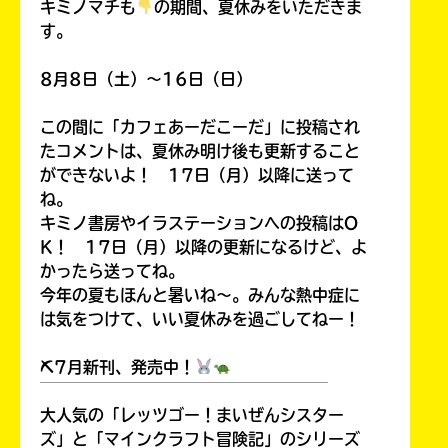
キミノマチも
の期間、夏休みをいただきま
す。
8月8日（土）～16日（日）
この間に「カフェあーだこーだ」に投稿され
たコメントは、夏休み明け後も更新すること
ができないよ！ 17日（月）以降に送って
ね。
キミノ書房やイラステーションへの投稿はO
このマチのことを
もっと知りたい
K！ 17日（月）以降の更新になるけど、よ
キミに
かったら送ってね。
今年の夏もほんと暑いね～。みんな熱中症に
は気をつけて、いい夏休みを過ごしてねー！
⛏7月新刊、発売中！
￣￣￣￣￣￣￣￣￣￣￣￣￣￣￣￣￣￣
大人気の「レッツゴー！まいぜんシスター
ズ」と「マインクラフト冒険記」のシリーズ