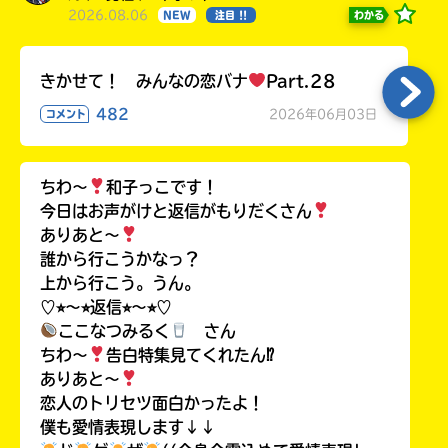
2026.08.06
わかる
NEW
注目 !!
きかせて！ みんなの恋バナ
Part.28
482
2026年06月03日
コメント
ちわ〜
和子っこです！
今日はお声がけと返信がもりだくさん
ありあと〜
誰から行こうかなっ？
上から行こう。うん。
♡⭐︎〜⭐︎返信⭐︎〜⭐︎♡
ここなつみるく
さん
ちわ〜
告白特集見てくれたん⁉︎
ありあと〜
恋人のトリセツ面白かったよ！
僕も愛情表現します↓↓