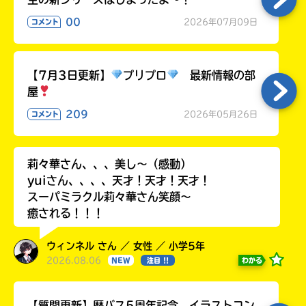
00
2026年07月09日
コメント
【7月3日更新】
プリプロ
最新情報の部
屋
209
2026年05月26日
コメント
莉々華さん、、、美し〜（感動）
yuiさん、、、、天才！天才！天才！
スーパミラクル莉々華さん笑顔〜
癒される！！！
ウィンネル さん ／ 女性 ／ 小学5年
2026.08.06
わかる
NEW
注目 !!
【質問更新】歴バス5周年記念 イラストコン