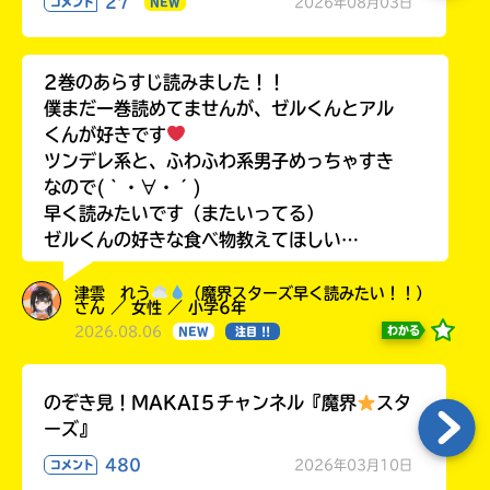
27
2026年08月03日
コメント
NEW
2巻のあらすじ読みました！！
僕まだ一巻読めてませんが、ゼルくんとアル
くんが好きです
ツンデレ系と、ふわふわ系男子めっちゃすき
なので(｀・∀・´)
早く読みたいです（またいってる）
ゼルくんの好きな食べ物教えてほしい…
津雲 れう
（魔界スターズ早く読みたい！！）
さん ／ 女性 ／ 小学6年
2026.08.06
わかる
NEW
注目 !!
のぞき見！MAKAI５チャンネル『魔界
スタ
ーズ』
480
2026年03月10日
コメント