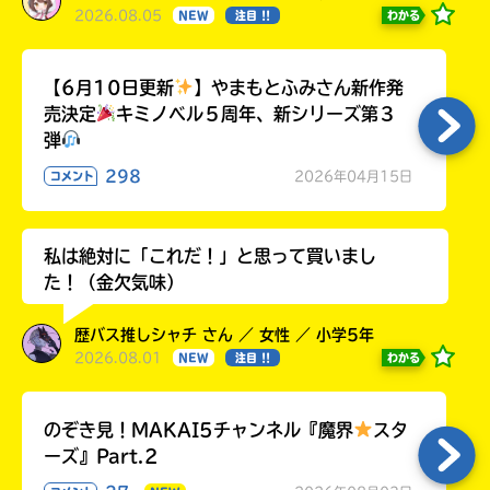
2026.08.05
わかる
NEW
注目 !!
【6月10日更新
】やまもとふみさん新作発
売決定
キミノベル５周年、新シリーズ第３
弾
298
2026年04月15日
コメント
私は絶対に「これだ！」と思って買いまし
た！（金欠気味）
歴バス推しシャチ さん ／ 女性 ／ 小学5年
2026.08.01
わかる
NEW
注目 !!
のぞき見！MAKAI5チャンネル『魔界
スタ
ーズ』Part.2