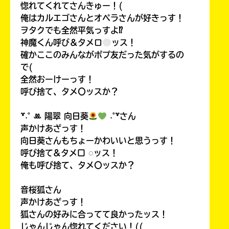
惚れてくれてさんきゅー！(
俺はカルエゴさんとオペラさんが好きっす！
ヲタクでも全然平気っすよ⁉
神魔くん呼び＆タメロ
ッス！
確かここのみんながポプ友だった気がするの
で(
全然おーけーっす！
呼び捨て、タメ〇ッスか？
꒷˖˚ ꔛ‬ 陽翠 向日葵
˖˚꒷さん
声かけあざっす！
向日葵さんもちょーかわいいと思うっす！
呼び捨て&タメ口 ◌ッス！
俺も呼び捨て、タメ〇ッスか？
音桜狐さん
声かけあざっす！
狐さんの好みに合ってて良かったッス！
じゃんじゃん惚れてください！((