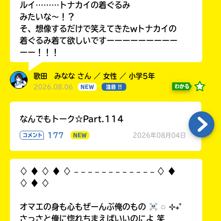
ルイ………トナカイの着ぐるみ
ラ
みたいな〜！？
ー
そ、想像するだけで笑えてきたwトナカイの
が
あ
着ぐるみ着て欲しいですーーーーーーーーー
る
ーー！！！
の
で、
歌田 みなな さん ／ 女性 ／ 小学5年
も
2026.08.06
わかる
NEW
注目 !!
う
一
度
なんでもトーク☆Part.114
い
確
い
177
2026年08月04日
コメント
NEW
え
認
し
て
♢ ♦︎ ♢ ♦︎ ♢ 𓐄 𓐄 𓐄 𓐄 𓐄 𓐄 𓐄 𓐄 𓐄 𓐄 𓐄 𓐄 ♢ ♦︎
み
♢ ♦︎ ♢
て
ね
オマエの身も心もぜーんぶ俺のもの
◌ ⊹₊˚
戻
さっさと俺に惚れちまえばいいのによ 笑