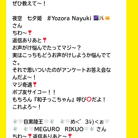
ぜひ教えて〜！
夜空 七夕姫 #Yozora Nayuki
さん
ちわ〜
返信ありあと
お声がけ悩んでたってマジ〜？
実はこっちもどうお声がけしようか悩んでて
さ。
それで思いついたのがアンケートお答え会な
んだよ〜！
マジ奇遇
ポプ友サイコー！！
もちろん『和子っこちゃん』呼び
だよ！
これよろ〜！
目黒陸王
め<゛Зﾚ)＜ぉ
MEGURO RIKUO
さん
ちわ〜
返信ありあと〜