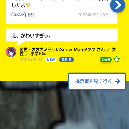
したよ
89
2026年03月13日
コメント
え、かわいすぎっ。
前世・オオカミらしいSnow Manヲタク さん ／ 女
性 ／ 小学6年
2026.08.04
わかる
NEW
注目 !!
掲示板を見に行く