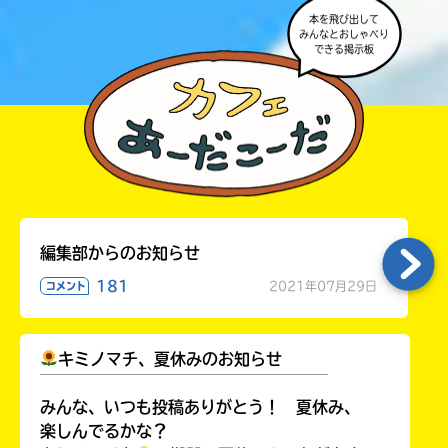
本を飛び出して
みんなとおしゃべり
できる掲示板
編集部からのお知らせ
書店に届いた
みんなからのお手紙が
181
2021年07月29日
コメント
読める
キミノマチ、夏休みのお知らせ
￣￣￣￣￣￣￣￣￣￣￣￣￣￣￣￣￣￣
みんな、いつも投稿ありがとう！ 夏休み、
楽しんでるかな？