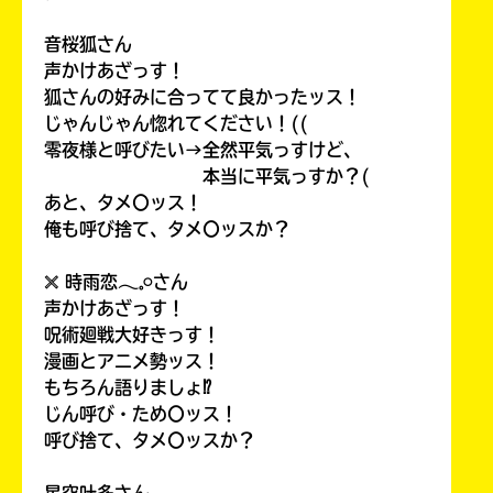
音桜狐さん
声かけあざっす！
狐さんの好みに合ってて良かったッス！
じゃんじゃん惚れてください！((
零夜様と呼びたい→全然平気っすけど、
本当に平気っすか？(
あと、タメ〇ッス！
俺も呼び捨て、タメ〇ッスか？
𓏴 時雨恋𓂃𓈒𓏸さん
声かけあざっす！
呪術廻戦大好きっす！
漫画とアニメ勢ッス！
もちろん語りましょ⁉
じん呼び・ため〇ッス！
呼び捨て、タメ〇ッスか？
星空叶多さん