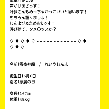
声かけあざっす！
叶多さんもめっちゃかっこいいと思います！
もちろん語りましょ！
じんよび&ためおkです！
呼び捨て、タメ〇ッスか？
♢ ♦︎ ♢ ♦︎ ♢ 𓐄 𓐄 𓐄 𓐄 𓐄 𓐄 𓐄 𓐄 𓐄 𓐄 𓐄 𓐄 ♢ ♦︎
♢ ♦︎ ♢
名前⌇零夜神魔 / れいやじんま
誕生日⌇𝟼月𝟼日
別名⌇悪魔の日
身長⌇𝟷𝟼𝟽㎝
体重⌇𝟺𝟾𝚔𝚐