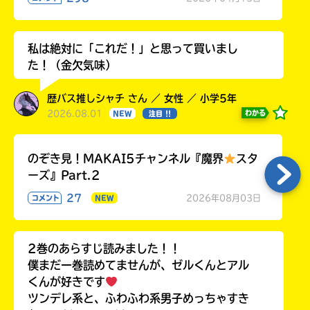
私は絶対に「これだ！」と思って買いまし
た！（金欠気味）
歴バス推しシャチ さん ／ 女性 ／ 小学5年
2026.08.01
わかる
NEW
注目 !!
のぞき見！MAKAI5チャンネル『魔界
スタ
ーズ』Part.2
27
2026年08月03日
コメント
NEW
2巻のあらすじ読みました！！
僕まだ一巻読めてませんが、ゼルくんとアル
くんが好きです
ツンデレ系と、ふわふわ系男子めっちゃすき