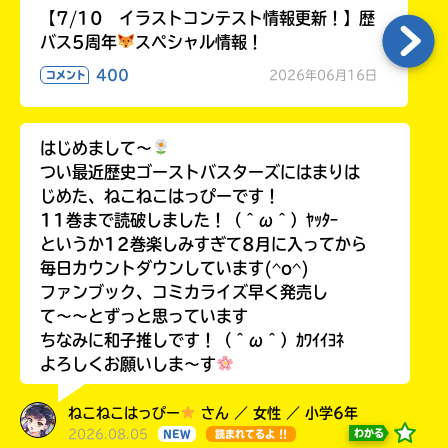
【7/10 イラストコンテスト情報更新！】歴
バス5周年
スペシャル情報！
400
2026年06月16日
コメント
はじめまして〜
つい最近歴史ゴーストバスターズにはまりは
じめた、ねこねこはっぴーです！
11巻まで読破しました！（＾ω＾）ﾔｯﾀｰ
というか12巻楽しみすぎて8月に入ってから
毎日カウントダウンしています(^o^)
ファンブック、コミカライズ早く発売し
て〜〜とずっと思っています
ちなみに和子推しです！（＾ω＾）ｶﾜｲｲﾖﾈ
よろしくお願いしま〜す
ねこねこはっぴー
さん ／ 女性 ／ 小学6年
2026.08.05
わかる
NEW
読まれてるよ !!