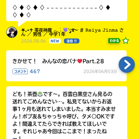
♢ ♦︎ ♢ ♦︎ ♢ 𓐄 𓐄 𓐄 𓐄 𓐄 𓐄 𓐄 𓐄 𓐄 𓐄 𓐄 𓐄 ♢ ♦︎
♢ ♦︎ ♢
𖤐₊⋆♱ 零夜神魔 𓂃 ࣪˖ ִֶָ
་༘࿐ # 𝚁𝚎𝚒𝚢𝚊 𝙹𝚒𝚗𝚖𝚊 さ
ん ／ 男性 ／ 中学1年
2026.08.06
わかる
NEW
注目 !!
きかせて！ みんなの恋バナ
Part.28
467
2026年06月03日
コメント
ども！茶壺
です～。百雲白黒空さん見るの
送れてごめんなさい…。私見てないからお返
事1ヶ月も送れてしまいました。本当すみませ
ん！ポプ友&ちゃっちゃ呼び、タメ○OKです
よ！間違えてたらできれば教えてほしいで
す。それじゃあ今回はここまで！まったね
ー！