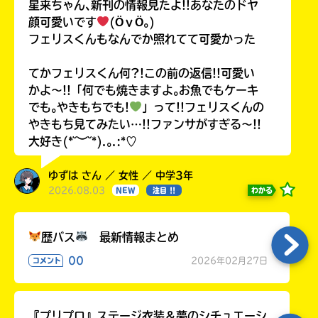
星来ちゃん､新刊の情報見たよ!!あなたのドヤ
入
顔可愛いです
(ӦｖӦ｡)
力
内
フェリスくんもなんでか照れてて可愛かった
容
に
てかフェリスくん何?!この前の返信!!可愛い
エ
かよ〜!!「何でも焼きますよ｡お魚でもケーキ
ラ
でも｡やきもちでも!
」って!!フェリスくんの
ー
やきもち見てみたい…!!ファンサがすぎる〜!!
が
大好き(*˘︶˘*).｡.:*♡
あ
る
ゆずは さん ／ 女性 ／ 中学3年
の
2026.08.03
わかる
NEW
注目 !!
で、
も
う
歴バス
最新情報まとめ
一
00
度
2026年02月27日
コメント
い
確
い
え
認
し
『プリプロ』ステージ衣装＆夢のシチュエーシ