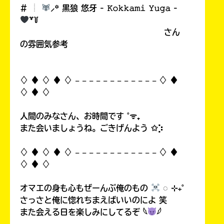
# ︎┊︎
⸝꙳ 黒狼 悠牙 - 𝙺𝚘𝚔𝚔𝚊𝚖𝚒 𝚈𝚞𝚐𝚊 -
꒷꒦
さん
の雰囲気参考
♢ ♦︎ ♢ ♦︎ ♢ 𓐄 𓐄 𓐄 𓐄 𓐄 𓐄 𓐄 𓐄 𓐄 𓐄 𓐄 𓐄 ♢ ♦︎
♢ ♦︎ ♢
人間のみなさん、お時間です ˚ᯤ₊
また会いましょうね。ごきげんよう ✩⡱
♢ ♦︎ ♢ ♦︎ ♢ 𓐄 𓐄 𓐄 𓐄 𓐄 𓐄 𓐄 𓐄 𓐄 𓐄 𓐄 𓐄 ♢ ♦︎
♢ ♦︎ ♢
オマエの身も心もぜーんぶ俺のもの
◌ ⊹₊˚
さっさと俺に惚れちまえばいいのによ 笑
また会える日を楽しみにしてるぞ 𓆩
𓆪