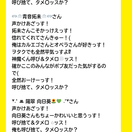
呼び捨て、タメ〇ッスか？
青音拓未
さん
声かけあざっす！
拓未さんこそかっけえっす！
惚れてくれてさんきゅー！(
俺はカルエゴさんとオペラさんが好きっす！
ヲタクでも全然平気っすよ⁉
神魔くん呼び＆タメロ
ッス！
確かここのみんながポプ友だった気がするの
で(
全然おーけーっす！
呼び捨て、タメ〇ッスか？
꒷˖˚ ꔛ‬ 陽翠 向日葵
˖˚꒷さん
声かけあざっす！
向日葵さんもちょーかわいいと思うっす！
呼び捨て&タメ口 ◌ッス！
俺も呼び捨て、タメ〇ッスか？