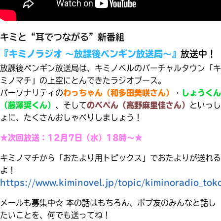
見つかる
本を飛び出して
みんなとおしゃべり
キミと“耳でつながる”新番組
できる掲示板
『キミノラジオ ～放課後ペンギン放送局～』
放送中！
放課後ペンギン放送局は、キミノベルのバーチャルタウン「キ
ミノマチ」の上空にとんできたラジオブース。
パーソナリティの
わっちゃん（和多田美咲さん）
・
しょうくん
（藤澤奨くん）
、そして
のべぺん（高野麻里佳さん）
といっし
ょに、たくさんおしゃべりしましょう！
★次回放送：12月7日（水）18時～★
キミノマチから「おたより用トピックス」でおたよりが送れる
よ！
https://www.kiminovel.jp/topic/kiminoradio_tok
本を飛び出して
みんなとおしゃべり
メールも募集中☆ 本の話はもちろん、ポプ友のみんなと話し
できる掲示板
たいことを、何でも送ってね！