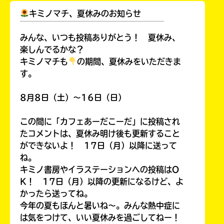
キミノマチ、夏休みのお知らせ
￣￣￣￣￣￣￣￣￣￣￣￣￣￣￣￣￣￣
みんな、いつも投稿ありがとう！ 夏休み、
楽しんでるかな？
キミノマチも
の期間、夏休みをいただきま
す。
8月8日（土）～16日（日）
このマチのことを
この間に「カフェあーだこーだ」に投稿され
もっと知りたい
キミに
たコメントは、夏休み明け後も更新すること
ができないよ！ 17日（月）以降に送って
ね。
キミノ書房やイラステーションへの投稿はO
K！ 17日（月）以降の更新になるけど、よ
かったら送ってね。
今年の夏もほんと暑いね～。みんな熱中症に
は気をつけて、いい夏休みを過ごしてねー！