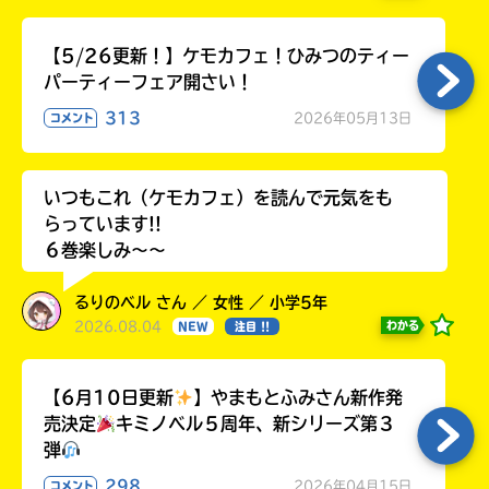
【5/26更新！】ケモカフェ！ひみつのティー
パーティーフェア開さい！
313
2026年05月13日
コメント
いつもこれ（ケモカフェ）を読んで元気をも
らっています!!
６巻楽しみ～～
るりのベル さん ／ 女性 ／ 小学5年
2026.08.04
わかる
NEW
注目 !!
【6月10日更新
】やまもとふみさん新作発
売決定
キミノベル５周年、新シリーズ第３
弾
298
2026年04月15日
コメント