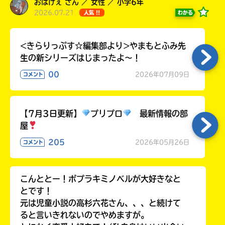
おばけぇ さん ／ 女性 ／ 小学6年
2026.07.21
わかる
人気 !!
<きらりっぷす☆編集部より>やまもとふみ先
生の新シリーズはじまったよ～！
00
2026年07月09日
コメント
【7月3日更新】
プリプロ
最新情報の部
屋
205
2026年05月26日
コメント
こんととー！ポプラキミノベルが大好きなと
とです！
元は児童小説の高杉六花さん、、、と続けて
ると言いきれないのでやめますが。