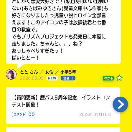
とにかく恋愛大好きで！(私自身はいい出会い
ない)あさばみゆきさん(児童文庫中心作家)も
好きになりましたっ児童小説ヒロイン全部言
えます！このアイコンの子は放課後君と七番
目の教室で。
でもプリズムプロジェクトも発売日に本屋に
走りました。ちゃんと、、、ね？
あっしゃべりすぎたっ！
ばいととー！
とと さん ／ 女性 ／ 小学5年
2026.08.05
わかる
NEW
注目 !!
【質問更新】歴バス5周年記念 イラストコン
テスト開催！
00
2026年07月10日
コメント