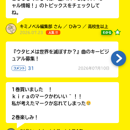
ャル情報！」のトピックスをチェックして
ね。
キミノベル編集部 さん ／ ひみつ ／ 高校生以上
2026.07.23
わかる
人気 !!
『ウタヒメは世界を滅ぼすか？』曲のキービジ
ュアル募集！
31
2026年07月10日
コメント
1巻買いました ！
ｋｉｒａのマークかわいい ~ ！！
私が考えたマークか忘れてしまった
2巻楽しみ！