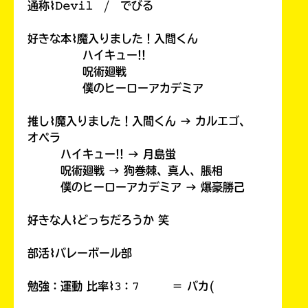
通称⌇𝙳𝚎𝚟𝚒𝚕 / でびる
好きな本⌇魔入りました！入間くん
ハイキュー!!
呪術廻戦
僕のヒーローアカデミア
推し⌇魔入りました！入間くん → カルエゴ、
オペラ
ハイキュー!! → 月島蛍
呪術廻戦 → 狗巻棘、真人、脹相
僕のヒーローアカデミア → 爆豪勝己
好きな人⌇どっちだろうか 笑
部活⌇バレーボール部
勉強：運動 比率⌇𝟹：𝟽 ＝ バカ(