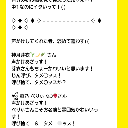
中1なのにイタいって！((
♢ ♦︎ ♢ ♦︎ ♢ 𓐄 𓐄 𓐄 𓐄 𓐄 𓐄 𓐄 𓐄 𓐄 𓐄 𓐄 𓐄 ♢ ♦︎
♢ ♦︎ ♢
声かけしてくれた者、褒めて遣わす((
神月芽衣
さん
声かけあざっす！
芽衣さんもちょーかわいいと思います！
じん呼び、タメ◯ッス！
呼び捨て、タメ〇ッスか？
❤︎ᬼ 苺乃 べりぃ ପଓ
さん
声かけあざっす！
べりぃさんこそお名前と雰囲気かわいいっ
す！
呼び捨て ＆ タメ
ッス！