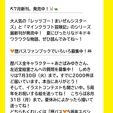
⛏7月新刊、発売中！
￣￣￣￣￣￣￣￣￣￣￣￣￣￣￣￣￣￣
大人気の「レッツゴー！まいぜんシスター
キーワードから探す
ズ」と「マインクラフト冒険記」のシリーズ
最新刊が発売中！ 夏にぴったりなドキドキ
ワクワクな物語、ぜひ読んでみてね～！
歴バスファンブックでいろいろ募集中！
￣￣￣￣￣￣￣￣￣￣￣￣￣￣￣￣￣￣
歴バス全キャラクター＋あさばみゆきさん、
左近堂絵里さんへの質問を募集中！ しめき
オフィシャルアカウント
りは7月30日（火）まで。すでに2000件ほ
ど届いています。本当にありがとう！
そして、イラストコンテストも開さい中。5周
年をお祝いする絵を送ってね！ こちらは8月
31日（月）まで。夏休みによかったら描いて
SNSでシェアする
送ってね！
どちらもくわしくは「歴バス
5周年スペシ