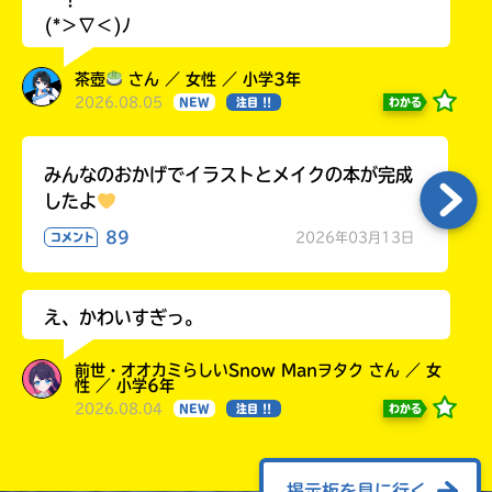
(*＞∇＜)ﾉ
茶壺
さん ／ 女性 ／ 小学3年
2026.08.05
わかる
NEW
注目 !!
みんなのおかげでイラストとメイクの本が完成
したよ
89
2026年03月13日
コメント
え、かわいすぎっ。
前世・オオカミらしいSnow Manヲタク さん ／ 女
性 ／ 小学6年
2026.08.04
わかる
NEW
注目 !!
掲示板を見に行く