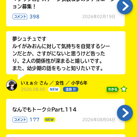
て
ョン募集！
み
て
398
2026年02月19日
コメント
ね
戻
夢シュチュです
る
ルイがみおんに対して気持ちを自覚するシー
ンだとか、さすがにないと思うけど告った
り、2人の関係性が深まると嬉しいです。
また、幼少期の話をもっと知りたいです。
いぇぁ☆ さん ／ 女性 ／ 小学6年
2026.08.05
わかる
NEW
注目 !!
なんでもトーク☆Part.114
177
2026年08月04日
コメント
NEW