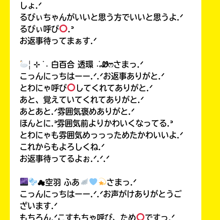
しょ.ᐟ
るびぃちゃんがいいと思う方でいいと思うよ.ᐟ
るびぃ呼び
.ᐣ
お返事待ってまぁす.ᐟ
| ⊹ ࣪ ˖ 白百合 透環 ˖࣪،Ꮺෆさまっ.ᐟ
こっんにっちはーー.ᐟ.ᐟお返事ありがと.ᐟ
とわにゃ呼び
してくれてありがと.ᐟ
あと、覚えていてくれてありがと.ᐟ
あとあと.ᐟ雰囲気褒めありがと.ᐟ
ほんとに.ᐣ雰囲気前よりかわいくなってる.ᐣ
とわにゃも雰囲気めっっっためたかわいいよ.ᐟ
これからもよろしくね.ᐟ
お返事待ってるよぉ.ᐟ.ᐟ.ᐟ
☁空羽 ふあ
さまっ.ᐟ
こっんにっちはーー.ᐟ.ᐟお声がけありがとうご
ざいます.ᐟ
もちろん.ᐟこすもちゃ呼び、ため
ですっ.ᐟ