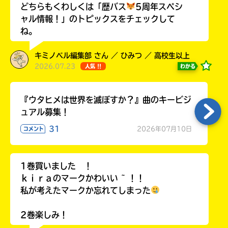
どちらもくわしくは「歴バス
5周年スペシ
ャル情報！」のトピックスをチェックして
ね。
キミノベル編集部 さん ／ ひみつ ／ 高校生以上
2026.07.23
わかる
人気 !!
『ウタヒメは世界を滅ぼすか？』曲のキービジ
ュアル募集！
31
2026年07月10日
コメント
1巻買いました ！
ｋｉｒａのマークかわいい ~ ！！
私が考えたマークか忘れてしまった
2巻楽しみ！