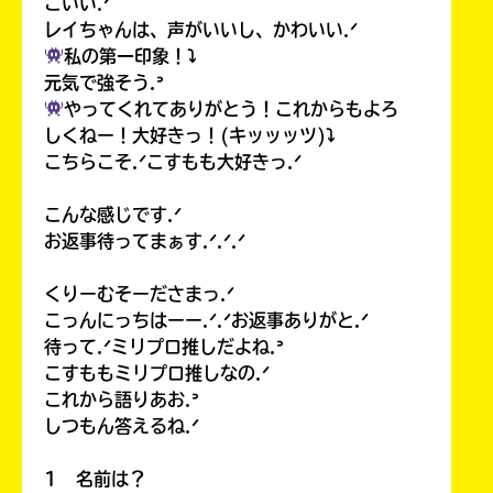
こいい.ᐟ
レイちゃんは、声がいいし、かわいい.ᐟ
私の第一印象！⤵︎
元気で強そう.ᐣ
やってくれてありがとう！これからもよろ
しくねー！大好きっ！(キッッッツ)⤵︎
こちらこそ.ᐟこすもも大好きっ.ᐟ
こんな感じです.ᐟ
お返事待ってまぁす.ᐟ.ᐟ.ᐟ
くりーむそーださまっ.ᐟ
こっんにっちはーー.ᐟ.ᐟお返事ありがと.ᐟ
待って.ᐟミリプロ推しだよね.ᐣ
こすももミリプロ推しなの.ᐟ
これから語りあお.ᐣ
しつもん答えるね.ᐟ
1 名前は？