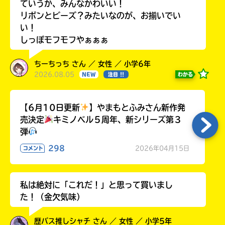
ていうか、みんなかわいい！
リボンとビーズ？みたいなのが、お揃いでい
い！
しっぽモフモフやぁぁぁ
ちーちっち さん ／ 女性 ／ 小学6年
2026.08.05
わかる
NEW
注目 !!
【6月10日更新
】やまもとふみさん新作発
売決定
キミノベル５周年、新シリーズ第３
弾
298
2026年04月15日
コメント
私は絶対に「これだ！」と思って買いまし
た！（金欠気味）
歴バス推しシャチ さん ／ 女性 ／ 小学5年