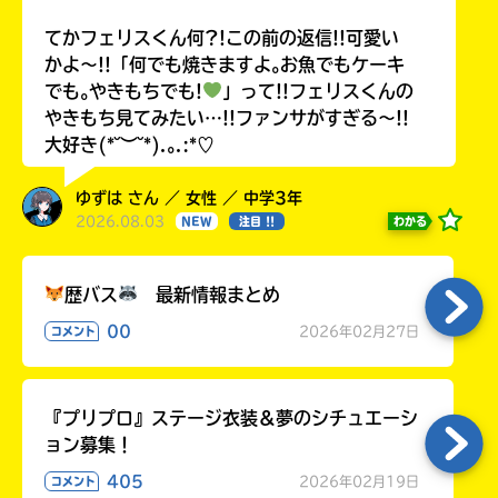
てかフェリスくん何?!この前の返信!!可愛い
かよ〜!!「何でも焼きますよ｡お魚でもケーキ
でも｡やきもちでも!
」って!!フェリスくんの
Loading
.
.
.
やきもち見てみたい…!!ファンサがすぎる〜!!
大好き(*˘︶˘*).｡.:*♡
ゆずは さん ／ 女性 ／ 中学3年
2026.08.03
わかる
NEW
注目 !!
歴バス
最新情報まとめ
00
2026年02月27日
コメント
入
力
内
『プリプロ』ステージ衣装＆夢のシチュエーシ
容
ョン募集！
に
405
2026年02月19日
コメント
エ