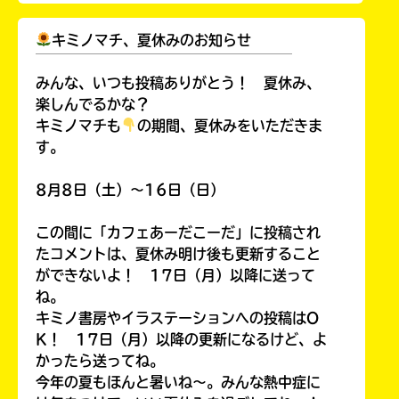
キミノマチ、夏休みのお知らせ
￣￣￣￣￣￣￣￣￣￣￣￣￣￣￣￣￣￣
みんな、いつも投稿ありがとう！ 夏休み、
楽しんでるかな？
キミノマチも
の期間、夏休みをいただきま
す。
8月8日（土）～16日（日）
このマチのことを
もっと知りたい
この間に「カフェあーだこーだ」に投稿され
キミに
たコメントは、夏休み明け後も更新すること
ができないよ！ 17日（月）以降に送って
ね。
キミノ書房やイラステーションへの投稿はO
K！ 17日（月）以降の更新になるけど、よ
かったら送ってね。
今年の夏もほんと暑いね～。みんな熱中症に