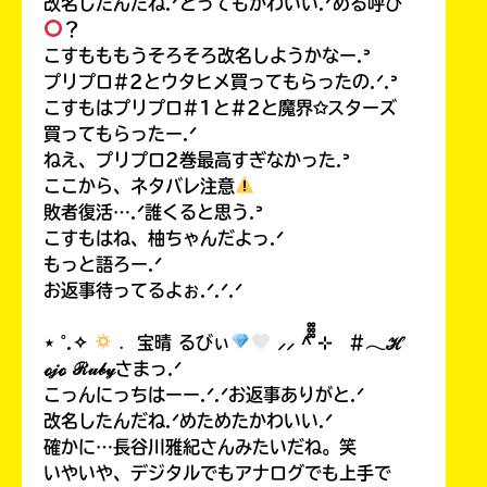
改名したんだね.ᐟとってもかわいい.ᐟめる呼び
？
こすもももうそろそろ改名しようかなー.ᐣ
プリプロ#2とウタヒメ買ってもらったの.ᐟ.ᐣ
こすもはプリプロ#1と#2と魔界✩スターズ
買ってもらったー.ᐟ
ねえ、プリプロ2巻最高すぎなかった.ᐣ
ここから、ネタバレ注意
敗者復活….ᐟ誰くると思う.ᐣ
こすもはね、柚ちゃんだよっ.ᐟ
もっと語ろー.ᐟ
お返事待ってるよぉ.ᐟ.ᐟ.ᐟ
⋆ ˚.✧
﹒ 宝晴 るびぃ
⸝⸝ ^᪲᪲᪲ ⊹ #𓂃ℋ
ℴ𝒿ℴ ℛ𝓊𝒷𝓎さまっ.ᐟ
こっんにっちはーー.ᐟ.ᐟお返事ありがと.ᐟ
改名したんだね.ᐟめためたかわいい.ᐟ
確かに…長谷川雅紀さんみたいだね。笑
いやいや、デジタルでもアナログでも上手で