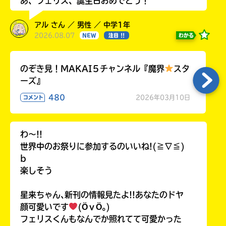
あ、フェリス、誕生日おめでとう！
アル さん ／ 男性 ／ 中学1年
2026.08.07
わかる
NEW
注目 !!
のぞき見！MAKAI５チャンネル『魔界
スタ
ーズ』
480
2026年03月10日
コメント
わ〜!!
世界中のお祭りに参加するのいいね!(≧∇≦)
b
楽しそう
星来ちゃん､新刊の情報見たよ!!あなたのドヤ
顔可愛いです
(ӦｖӦ｡)
フェリスくんもなんでか照れてて可愛かった