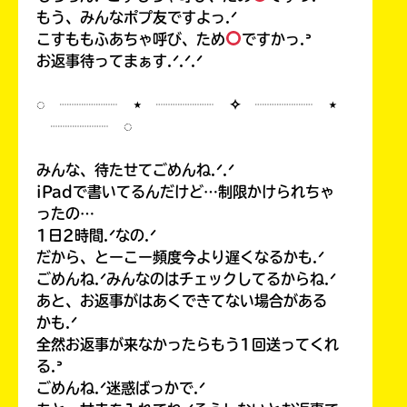
もう、みんなポプ友ですよっ.ᐟ
こすももふあちゃ呼び、ため
ですかっ.ᐣ
お返事待ってまぁす.ᐟ.ᐟ.ᐟ
◌ ┈┈┈┈ ⋆ ┈┈┈┈ ✧ ┈┈┈┈ ⋆
┈┈┈┈ ◌
みんな、待たせてごめんね.ᐟ.ᐟ
iPadで書いてるんだけど…制限かけられちゃ
ったの…
1日2時間.ᐟなの.ᐟ
だから、とーこー頻度今より遅くなるかも.ᐟ
ごめんね.ᐟみんなのはチェックしてるからね.ᐟ
あと、お返事がはあくできてない場合がある
かも.ᐟ
全然お返事が来なかったらもう1回送ってくれ
る.ᐣ
ごめんね.ᐟ迷惑ばっかで.ᐟ