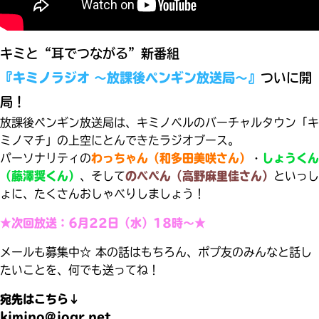
見つかる
キミと“耳でつながる”新番組
『キミノラジオ ～放課後ペンギン放送局～』
ついに開
局！
放課後ペンギン放送局は、キミノベルのバーチャルタウン「キ
ミノマチ」の上空にとんできたラジオブース。
パーソナリティの
わっちゃん（和多田美咲さん）
・
しょうくん
（藤澤奨くん）
、そして
のべぺん（高野麻里佳さん）
といっし
ょに、たくさんおしゃべりしましょう！
★次回放送：6月22日（水）18時～★
メールも募集中☆ 本の話はもちろん、ポプ友のみんなと話し
たいことを、何でも送ってね！
本を飛び出して
みんなとおしゃべり
できる掲示板
宛先はこちら↓
kimino@joqr.net