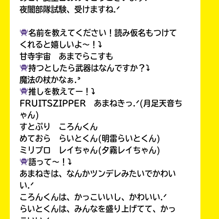
夜闇部隊試験、受けますね.ᐟ
名前を教えてください！読み仮名もつけて
くれると嬉しいよ〜！⤵︎
甘寺宇宙 あまでらこすも
持つとしたら武器はなんですか？⤵︎
魔法の杖かなぁ.ᐣ
推しを教えてー！⤵︎
FRUITSZIPPER あまねきっ.ᐟ(月足天音ち
ゃん)
すとぷり ころんくん
めておら らいとくん(明雷らいとくん)
ミリプロ レイちゃん(夕霧レイちゃん)
語って〜！⤵︎
あまねきは、なんかツンデレみたいでかわい
い.ᐟ
ころんくんは、かっこいいし、かわいい.ᐟ
らいとくんは、みんなを盛り上げてて、かっ