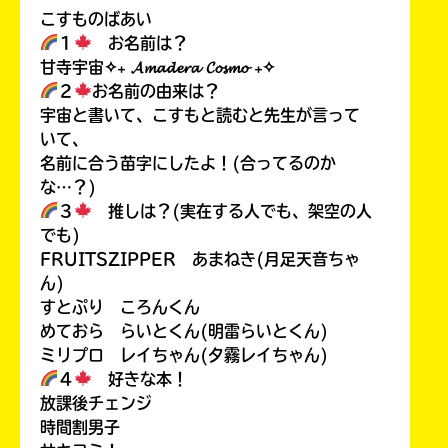
こすものばあい
１
お名前は？
甘寺宇宙✧₊ 𝓐𝓶𝓪𝓭𝓮𝓻𝓪 𝓒𝓸𝓼𝓶𝓸 ₊✧
２
お名前の由来は？
宇宙と書いて、こすもと読むと先生が言って
いて、
名前に合う苗字にしたよ！(合ってるのか
な…？)
３
推しは？(実在する人でも、架空の人
でも)
FRUITSZIPPER あまねき(月足天音ちゃ
ん)
すとぷり ころんくん
めておら らいとくん(明雷らいとくん)
ミリプロ レイちゃん(夕霧レイちゃん)
４
好きな本！
放課後チェンジ
時間割男子