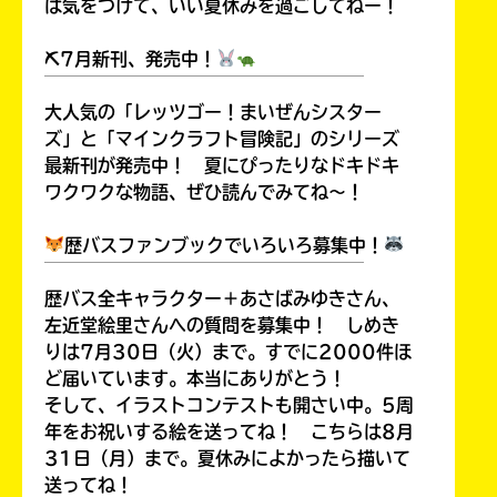
は気をつけて、いい夏休みを過ごしてねー！
⛏7月新刊、発売中！
￣￣￣￣￣￣￣￣￣￣￣￣￣￣￣￣￣￣
キーワードから探す
大人気の「レッツゴー！まいぜんシスター
ズ」と「マインクラフト冒険記」のシリーズ
最新刊が発売中！ 夏にぴったりなドキドキ
ワクワクな物語、ぜひ読んでみてね～！
歴バスファンブックでいろいろ募集中！
￣￣￣￣￣￣￣￣￣￣￣￣￣￣￣￣￣￣
歴バス全キャラクター＋あさばみゆきさん、
オフィシャルアカウント
左近堂絵里さんへの質問を募集中！ しめき
りは7月30日（火）まで。すでに2000件ほ
ど届いています。本当にありがとう！
そして、イラストコンテストも開さい中。5周
年をお祝いする絵を送ってね！ こちらは8月
SNSでシェアする
31日（月）まで。夏休みによかったら描いて
送ってね！