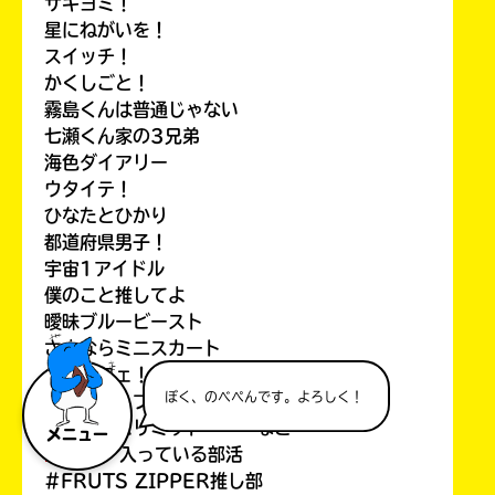
サキヨミ！
星にねがいを！
スイッチ！
かくしごと！
霧島くんは普通じゃない
七瀬くん家の3兄弟
海色ダイアリー
ウタイテ！
ひなたとひかり
都道府県男子！
宇宙1アイドル
僕のこと推してよ
曖昧ブルービースト
さよならミニスカート
ケモカフェ！
今年でキミノベルは創刊5周
プリズム×プロジェクト
年！ みんな、ありがと～！
初恋タイムリミット など
メニュー
５
入っている部活
#FRUTS ZIPPER推し部