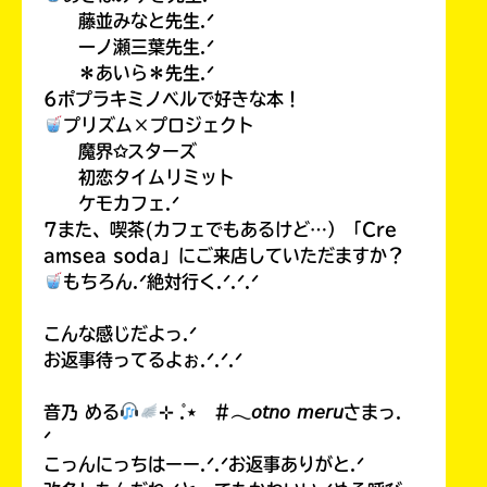
藤並みなと先生.ᐟ
一ノ瀬三葉先生.ᐟ
＊あいら＊先生.ᐟ
6ポプラキミノベルで好きな本！
プリズム×プロジェクト
魔界✩スターズ
初恋タイムリミット
ケモカフェ.ᐟ
7また、喫茶(カフェでもあるけど…）「Cre
amsea soda」にご来店していただますか？
もちろん.ᐟ絶対行く.ᐟ.ᐟ.ᐟ
こんな感じだよっ.ᐟ
お返事待ってるよぉ.ᐟ.ᐟ.ᐟ
音乃 める
⊹ ̊.⋆ #𓂃𝘰𝘵𝘯𝘰 𝘮𝘦𝘳𝘶さまっ.
ᐟ
こっんにっちはーー.ᐟ.ᐟお返事ありがと.ᐟ