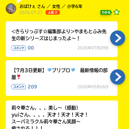
おばけぇ さん ／ 女性 ／ 小学6年
2026.07.21
わかる
人気 !!
<きらりっぷす☆編集部より>やまもとふみ先
生の新シリーズはじまったよ～！
00
2026年07月09日
コメント
【7月3日更新】
プリプロ
最新情報の部
屋
209
2026年05月26日
コメント
莉々華さん、、、美し〜（感動）
yuiさん、、、、天才！天才！天才！
スーパミラクル莉々華さん笑顔〜
癒される！！！