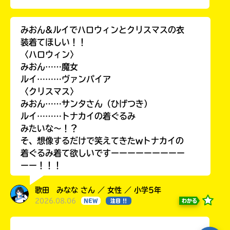
ラ
ー
みおん&ルイでハロウィンとクリスマスの衣
が
あ
装着てほしい！！
る
〈ハロウィン〉
の
みおん……魔女
で、
ルイ………ヴァンパイア
も
〈クリスマス〉
う
みおん……サンタさん（ひげつき）
一
ルイ………トナカイの着ぐるみ
度
い
みたいな〜！？
確
い
そ、想像するだけで笑えてきたwトナカイの
え
認
着ぐるみ着て欲しいですーーーーーーーーー
し
ーー！！！
て
み
歌田 みなな さん ／ 女性 ／ 小学5年
て
2026.08.06
わかる
NEW
注目 !!
ね
戻