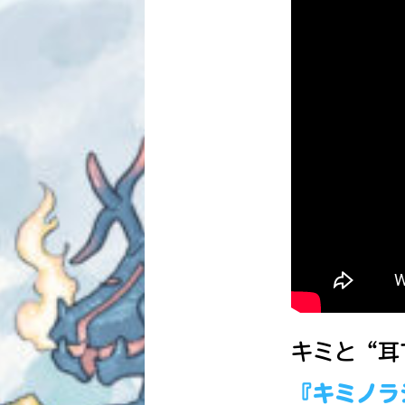
キミと“耳
『キミノラ