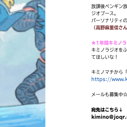
放課後ペンギン
ジオブース。
パーソナリティ
（高野麻里佳さ
★1年間キミノ
キミノラジオを
てほしいな！
キミノマチから
https://www.k
メールも募集中
宛先はこちら↓
kimino@joqr.