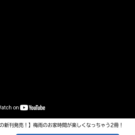
キーワードから探す
入
力
内
容
月の新刊発売！】梅雨のお家時間が楽しくなっちゃう2冊！
に
エ