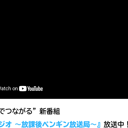
読みたい本が
見つかる
でつながる”新番組
大人気
シリーズに
ジオ ～放課後ペンギン放送局～』
放送中
出会える