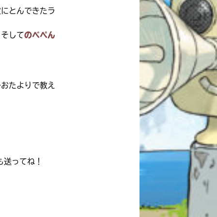
空にとんできたラ
、そして
のべぺん
ひおたよりで教え
も送ってね！
自分だけの
本だなが作れる！