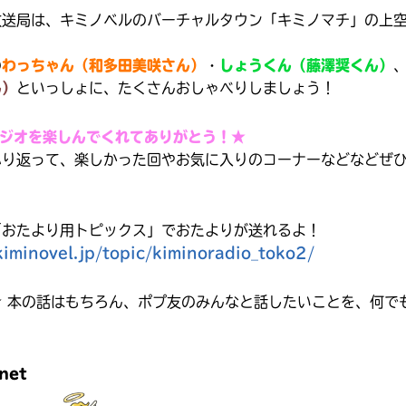
放送局は、キミノベルのバーチャルタウン「キミノマチ」の上
の
わっちゃん（和多田美咲さん）
・
しょうくん（藤澤奨くん）
ん）
といっしょに、たくさんおしゃべりしましょう！
ラジオを楽しんでくれてありがとう！★
ふり返って、楽しかった回やお気に入りのコーナーなどなどぜ
「おたより用トピックス」でおたよりが送れるよ！
iminovel.jp/topic/kiminoradio_toko2/
☆ 本の話はもちろん、ポプ友のみんなと話したいことを、何で
みんなの絵が
見られる
net
ギャラリー