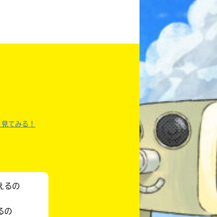
本を飛び出して
みんなとおしゃべり
できる掲示板
）
く見てみる！
えるの
キミノラジオ配信中！
いろんな動画が
るの
見られる