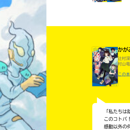
かが
辻村深
村山竜
この本
「私たちは
このコトバ
感動以外の