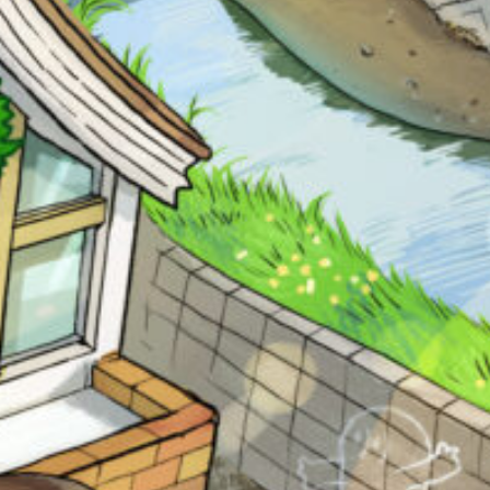
る
の
Loading
.
.
.
で、
も
う
一
度
い
確
い
え
認
し
て
キーワードから探す
み
て
ね
戻る