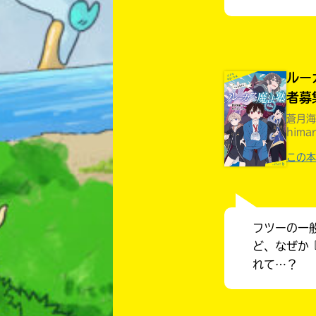
ルー
者募
蒼月海
hima
この本
フツーの一
ど、なぜか
れて…？