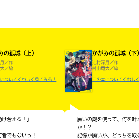
読みたい本が
見つかる
みの孤城（上）
かがみの孤城（下
月／作
辻村深月／作
大／絵
村山竜大／絵
についてくわしく見てみる！
この本についてくわし
助け合える！」
願いの鍵を使って、何を叶
！
か！？
大人気
シリーズに
何者でもないっ！
記憶か願いか、どっちを取
出会える