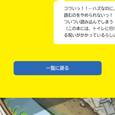
コワいっ！！…ハズなのに
読むのをやめられないっ！
ついつい読み込んでしまう
（この本には、トイレに行
る呪いがかかっているらし
入
力
一覧に戻る
内
容
に
エ
ラ
ー
書店に届いた
が
みんなからのお手紙が
読める
あ