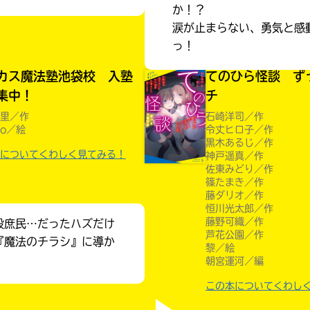
か！？
涙が止まらない、勇気と感
っ！
カス魔法塾池袋校 入塾
てのひら怪談 ず
集中！
チ
里／作
石崎洋司／作
ro／絵
令丈ヒロ子／作
黒木あるじ／作
についてくわしく見てみる！
神戸遥真／作
佐東みどり／作
篠たまき／作
藤ダリオ／作
恒川光太郎／作
藤野可織／作
般庶民…だったハズだけ
芦花公園／作
『魔法のチラシ』に導か
黎／絵
朝宮運河／編
みんなの絵が
見られる
この本についてくわし
ギャラリー