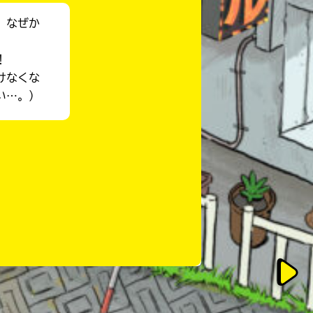
、なぜか
！
けなくな
い…。）
このマチのことを
もっと知りたい
キミに