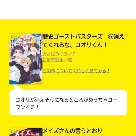
見つかる
本を飛び出して
みんなとおしゃべり
できる掲示板
歴史ゴーストバスターズ ⑥消え
てくれるな、コオリくん！
あさばみゆき／作
左近堂絵里／絵
この本についてくわしく見てみる！
コオリが消えそうになるところがめっちゃコー
フンする！
本を飛び出して
みんなとおしゃべり
できる掲示板
メイズさんの言うとおり