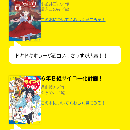
小金井ゴル／作
環方このみ／絵
この本についてくわしく見てみる！
ドキドキホラーが面白い！さっすが大賞！！
６年Ｂ組サイコー化計画！
遠山彼方／作
くろでこ／絵
大人気
この本についてくわしく見てみる！
シリーズに
出会える