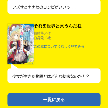
アズサとナナセのコンビがいいっ！！
それを世界と言うんだね
綾崎隼／作
白身魚／絵
この本についてくわしく見てみる！
入
力
内
容
キミノラジオ配信中！
少女が生きた物語とはどんな結末なのか！？
いろんな動画が
に
見られる
エ
ラ
ー
一覧に戻る
が
あ