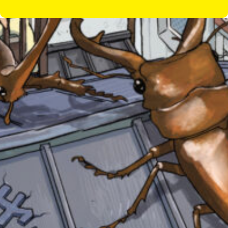
る
の
Loading
.
.
.
で、
も
う
一
度
い
確
い
え
認
し
て
み
て
みんなの絵が
ね
見られる
ギャラリー
戻
る