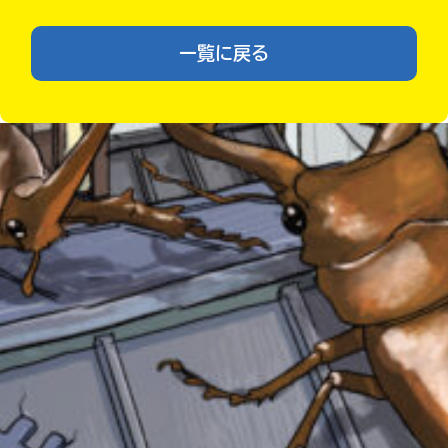
が
あ
一覧に戻る
る
の
Loading
.
.
.
で、
も
う
一
度
い
確
い
え
認
し
て
みんなの絵が
見られる
み
ギャラリー
て
ね
戻
る