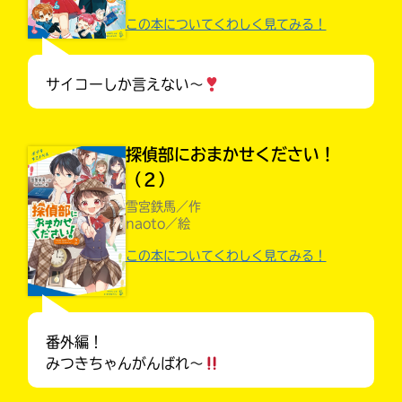
この本についてくわしく見てみる！
サイコーしか言えない〜
探偵部におまかせください！
（２）
雪宮鉄馬／作
naoto／絵
入
この本についてくわしく見てみる！
キミノラジオ配信中！
力
いろんな動画が
内
見られる
容
に
番外編！
エ
みつきちゃんがんばれ〜
ラ
ー