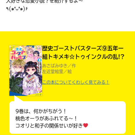
大好きな恋愛小説？を紹介するよ〜
見つかる
٩(๑❛ᴗ❛๑)۶
本を飛び出して
みんなとおしゃべり
できる掲示板
歴史ゴーストバスターズ⑨五年一
組トキメキ☆トゥインクルの乱!?
あさばみゆき／作
左近堂絵里／絵
この本についてくわしく見てみる！
9巻は、何かがちがう！
本を飛び出して
みんなとおしゃべり
桃色オーラがあふれてる〜！
できる掲示板
コオリと和子の関係せいが好き