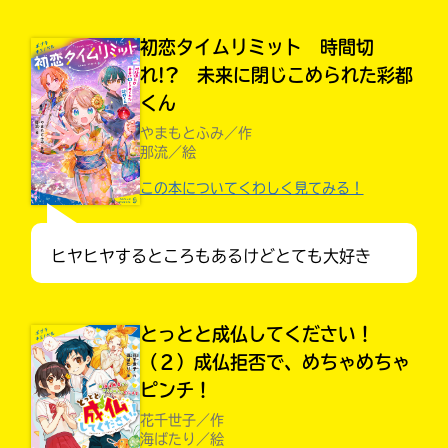
初恋タイムリミット 時間切
れ!? 未来に閉じこめられた彩都
くん
やまもとふみ／作
那流／絵
この本についてくわしく見てみる！
ヒヤヒヤするところもあるけどとても大好き
大人気
とっとと成仏してください！
シリーズに
（２）成仏拒否で、めちゃめちゃ
出会える
ピンチ！
花千世子／作
海ばたり／絵