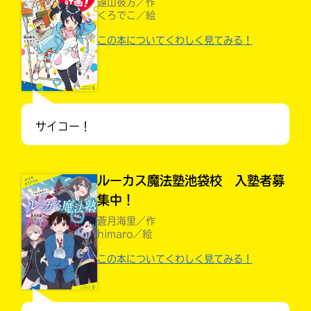
遠山彼方／作
くろでこ／絵
この本についてくわしく見てみる！
サイコー！
ルーカス魔法塾池袋校 入塾者募
集中！
蒼月海里／作
大人気
himaro／絵
シリーズに
出会える
この本についてくわしく見てみる！