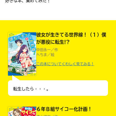
好きな本、集めてみた！
見つかる
本を飛び出して
みんなとおしゃべり
できる掲示板
彼女が生きてる世界線！（１）僕
が悪役に転生!?
中田永一／作
へちま／絵
この本についてくわしく見てみる！
転生したら・・・。
本を飛び出して
みんなとおしゃべり
できる掲示板
６年Ｂ組サイコー化計画！