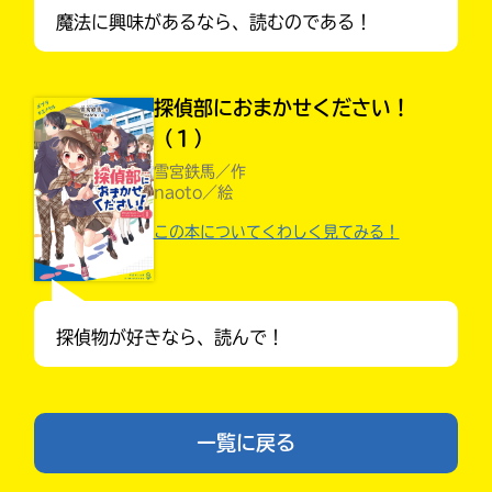
魔法に興味があるなら、読むのである！
探偵部におまかせください！
（１）
雪宮鉄馬／作
naoto／絵
この本についてくわしく見てみる！
入
力
内
容
探偵物が好きなら、読んで！
キミノラジオ配信中！
に
いろんな動画が
見られる
エ
ラ
ー
一覧に戻る
が
あ