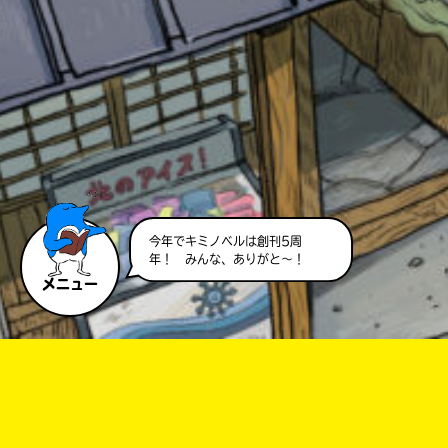
このマチのことを
もっと知りたい
今年でキミノベルは創刊5周
キミに
年！ みんな、ありがと～！
メニュー