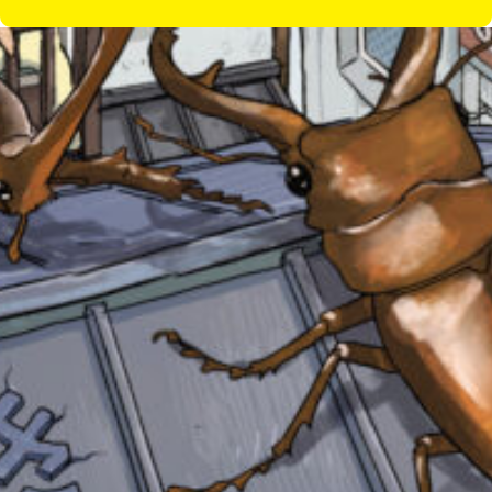
る
の
Loading
.
.
.
で、
も
う
一
度
い
確
い
え
認
し
て
み
て
みんなの絵が
ね
見られる
ギャラリー
戻
る