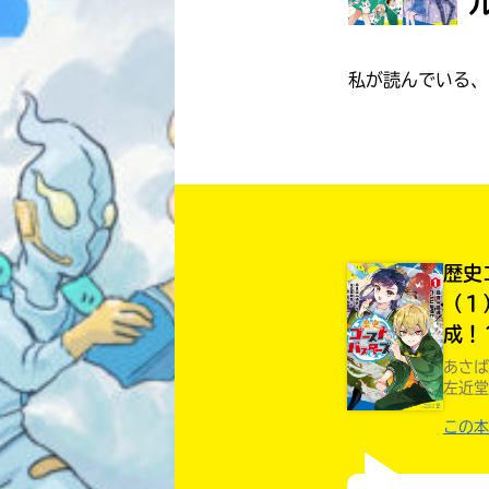
私が読んでいる、
歴史
（１
成！
あさば
左近堂
この本