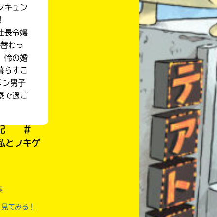
ンキュン
！
社長令嬢
れ替わっ
、怜の婚
暮らすこ
メン男子
寮で過ご
日記 ＃
私とフキゲ
案
自分だけの
本だなが作れる！
く見てみる！