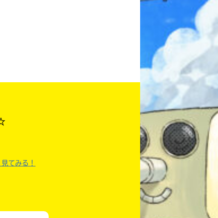
本を飛び出して
みんなとおしゃべり
できる掲示板
☆
く見てみる！
キミノラジオ配信中！
いろんな動画が
見られる