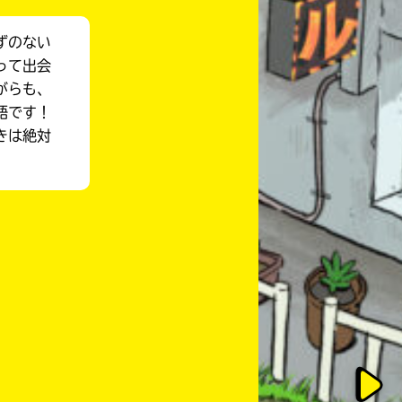
ずのない
って出会
がらも、
語です！
きは絶対
このマチのことを
もっと知りたい
キミに