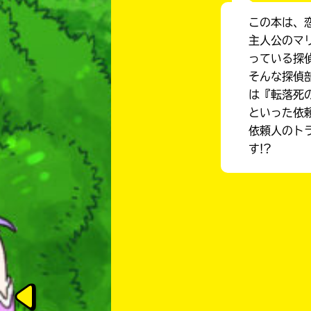
この本は、
主人公のマ
っている探
そんな探偵
は『転落死
といった依頼
依頼人のト
す!?