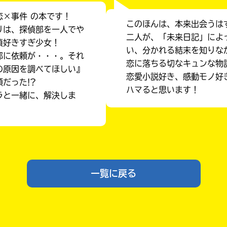
恋×事件 の本です！
このほんは、本来出会うは
リは、探偵部を一人でや
二人が、「未来日記」によ
偵好きすぎ少女！
い、分かれる結末を知りな
部に依頼が・・・。それ
恋に落ちる切なキュンな物
の原因を調べてほしい』
恋愛小説好き、感動モノ好
だった!?
ハマると思います！
ラと一緒に、解決しま
入
力
内
容
一覧に戻る
に
エ
書店に届いた
みんなからのお手紙が
ラ
読める
ー