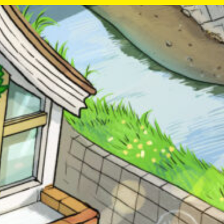
が
あ
る
の
Loading
.
.
.
で、
も
う
一
度
い
確
い
え
認
キーワードから探す
し
て
み
て
ね
戻る