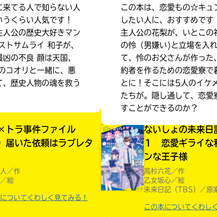
に来てる人で知らない人
この本は、恋愛もの☆キュ
いうくらい人気です！
したい人に、おすすめです
主人公の歴史大好きマン
主人公の花梨が、いとこの
ストサムライ 和子が、
の怜（男嫌い)と立場を入
最凶の不良 顔は天国、
て、怜のお父さんが作った
 のコオリと一緒に、悪
約者を作るための恋愛寮で
て、歴史人物の魂を救う
とに！そこには5人のイケ
たちが。隠し通して、恋愛
すことができるのか？
×トラ事件ファイル
ないしょの未来
）届いた依頼はラブレタ
１ 恋愛ギライな
ンな王子様
人／作
高杉六花／作
／絵
乙女坂心／絵
未来日記（TBS）／原
みんなの絵が
見られる
についてくわしく見てみる！
ギャラリー
この本についてくわし