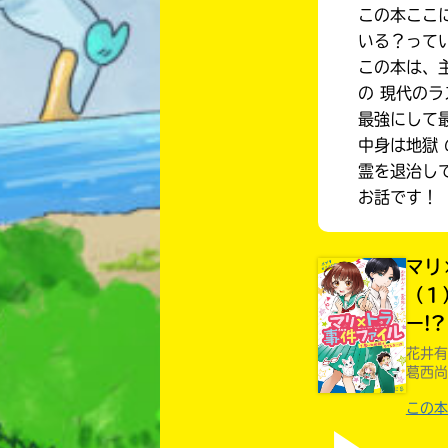
この本ここ
いる？って
この本は、
の 現代のラ
最強にして
中身は地獄
霊を退治し
お話です！
マリ
（１
ー!?
花井有
葛西尚
この本