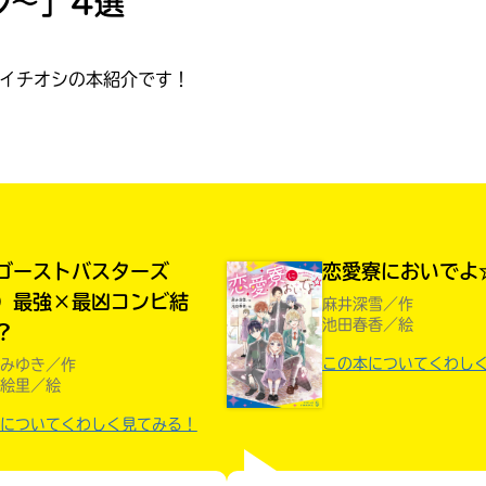
ル〜」4選
読みたい本が
見つかる
イチオシの本紹介です！
ゴーストバスターズ
恋愛寮においでよ
）最強×最凶コンビ結
麻井深雪／作
池田春香／絵
？
この本についてくわし
みゆき／作
絵里／絵
についてくわしく見てみる！
大人気
シリーズに
出会える