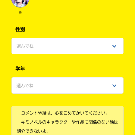
詩
性別
選んでね
男性
学年
女性
選んでね
ひみつ
小学1年
・コメントや絵は、心をこめてかいてください。
小学2年
・キミノベルのキャラクターや作品に関係のない絵は
小学3年
紹介できないよ。