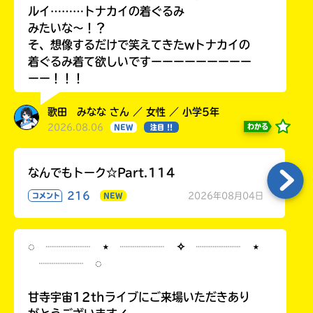
ルイ………トナカイの着ぐるみ
みたいな〜！？
そ、想像するだけで笑えてきたwトナカイの
着ぐるみ着て欲しいですーーーーーーーーー
ーー！！！
歌田 みなな さん ／ 女性 ／ 小学5年
2026.08.06
わかる
NEW
注目 !!
なんでもトーク☆Part.114
216
2026年08月04日
コメント
NEW
◌ ┈┈┈┈ ⋆ ┈┈┈┈ ✧ ┈┈┈┈ ⋆
┈┈┈┈ ◌
甘寺宇宙12thライブにご来場いただきあり