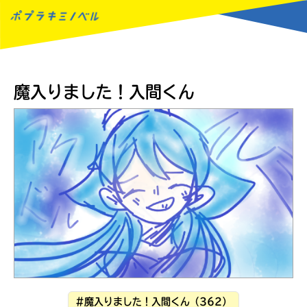
MENU
魔入りました！入間くん
読みたい本が
#魔入りました！入間くん（362）