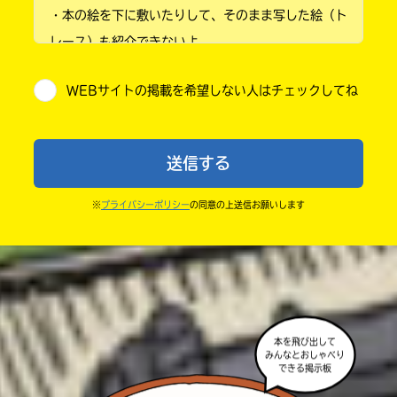
・本の絵を下に敷いたりして、そのまま写した絵（ト
小学4年
レース）も紹介できないよ。
小学5年
・他人の絵を勝手に投稿しないでね。
WEBサイトの掲載を希望しない人はチェックしてね
・送ってからすぐには紹介されないので、待ってて
小学6年
ね。
中学1年
・まだ読んでいない人たちに、本の内容のネタバレに
送信する
ならないよう気をつけてね。
中学2年
・キャンペーン開催中は、投稿した後の画面にバナー
※
プライバシーポリシー
の同意の上送信お願いします
中学3年
が出るので、そこから応募してね。
・ポプラ社の宣伝物で紹介させてもらうことがある
高校生以上
よ。
・かき終えたら、人を傷つけていたり、個人情報をか
きこんでいたり、字がまちがっていたりしないか、読
本を飛び出して
みんなとおしゃべり
みなおしてみてね。
できる掲示板