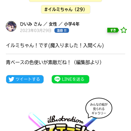
見つかる
#イルミちゃん（29）
ひいみ さん ／ 女性 ／ 小学4年
2023年03月29日
すき
注目 !!
イルミちゃん！です(魔入りました！入間くん)
青ベースの色使いが素敵だね！（編集部より）
みんなの絵が
見られる
本を飛び出して
ギャラリー
みんなとおしゃべり
できる掲示板