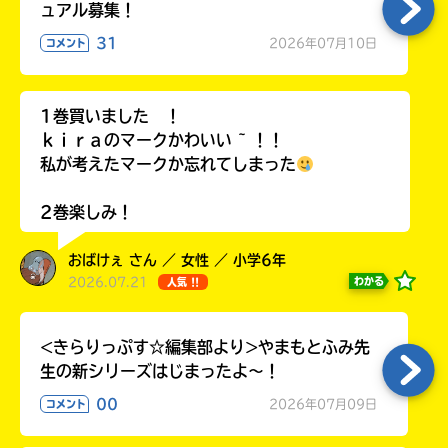
ュアル募集！
31
2026年07月10日
コメント
Loading
.
.
.
1巻買いました ！
ｋｉｒａのマークかわいい ~ ！！
私が考えたマークか忘れてしまった
2巻楽しみ！
おばけぇ さん ／ 女性 ／ 小学6年
2026.07.21
わかる
人気 !!
入
<きらりっぷす☆編集部より>やまもとふみ先
力
生の新シリーズはじまったよ～！
内
容
00
2026年07月09日
コメント
に
エ