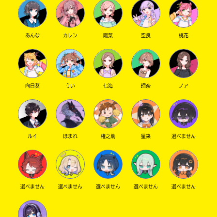
あんな
カレン
陽菜
空良
桃花
向日葵
うい
七海
瑠奈
ノア
ルイ
ほまれ
権之助
星来
選べません
選べません
選べません
選べません
選べません
選べません