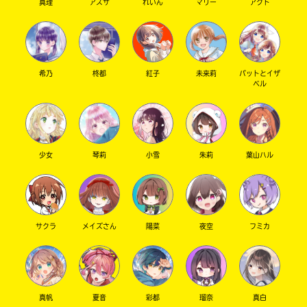
真理
アズサ
れいん
マリー
アクト
キーワードから探す
希乃
柊都
紅子
未来莉
パットとイザ
ベル
少女
琴莉
小雪
朱莉
葉山ハル
オフィシャルアカウント
サクラ
メイズさん
陽菜
夜空
フミカ
SNSでシェアする
真帆
夏音
彩都
瑠奈
真白