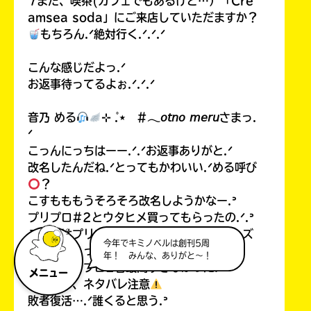
7また、喫茶(カフェでもあるけど…）「Cre
amsea soda」にご来店していただますか？
もちろん.ᐟ絶対行く.ᐟ.ᐟ.ᐟ
こんな感じだよっ.ᐟ
お返事待ってるよぉ.ᐟ.ᐟ.ᐟ
音乃 める
⊹ ̊.⋆ #𓂃𝘰𝘵𝘯𝘰 𝘮𝘦𝘳𝘶さまっ.
ᐟ
こっんにっちはーー.ᐟ.ᐟお返事ありがと.ᐟ
改名したんだね.ᐟとってもかわいい.ᐟめる呼び
？
こすもももうそろそろ改名しようかなー.ᐣ
プリプロ#2とウタヒメ買ってもらったの.ᐟ.ᐣ
こすもはプリプロ#1と#2と魔界✩スターズ
今年でキミノベルは創刊5周
買ってもらったー.ᐟ
年！ みんな、ありがと～！
ねえ、プリプロ2巻最高すぎなかった.ᐣ
メニュー
ここから、ネタバレ注意
敗者復活….ᐟ誰くると思う.ᐣ