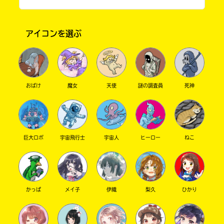
アイコンを選ぶ
おばけ
魔女
天使
謎の調査員
死神
書店に届いた
みんなからのお手紙が
巨大ロボ
宇宙飛行士
宇宙人
ヒーロー
ねこ
読める
かっぱ
メイ子
伊織
梨久
ひかり