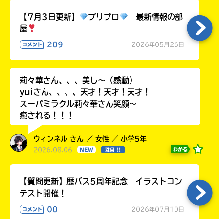
ラ
【7月3日更新】
プリプロ
最新情報の部
ー
屋
が
あ
209
2026年05月26日
コメント
る
の
で、
莉々華さん、、、美し〜（感動）
も
yuiさん、、、、天才！天才！天才！
う
スーパミラクル莉々華さん笑顔〜
一
癒される！！！
度
い
確
い
え
認
ウィンネル さん ／ 女性 ／ 小学5年
し
2026.08.06
わかる
NEW
注目 !!
て
み
【質問更新】歴バス5周年記念 イラストコン
て
ね
テスト開催！
00
2026年07月10日
コメント
戻