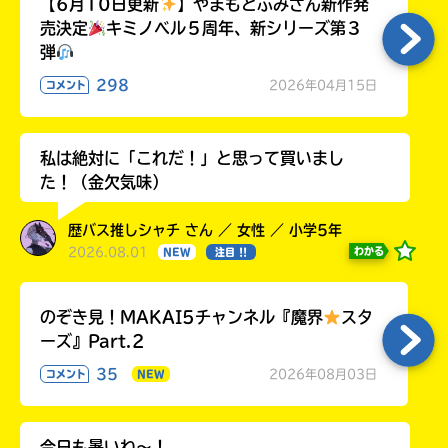
【6月10日更新
】やまもとふみさん新作発
売決定
キミノベル５周年、新シリーズ第３
弾
298
2026年04月15日
コメント
私は絶対に「これだ！」と思って買いまし
た！（金欠気味）
歴バス推しシャチ さん ／ 女性 ／ 小学5年
2026.08.01
わかる
NEW
注目 !!
のぞき見！MAKAI5チャンネル『魔界
スタ
ーズ』Part.2
35
2026年08月03日
コメント
NEW
今日も暑いね〜！