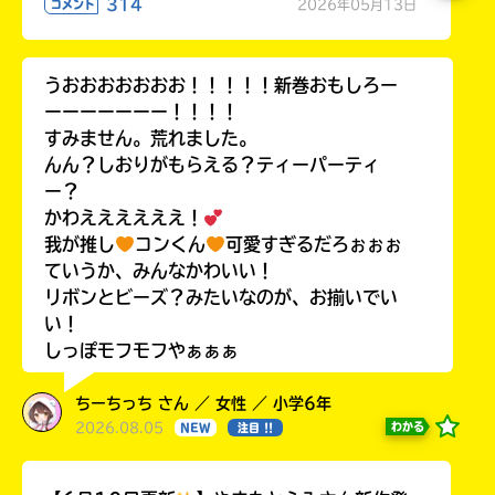
314
2026年05月13日
コメント
うおおおおおおお！！！！！新巻おもしろー
ーーーーーーー！！！！
すみません。荒れました。
んん？しおりがもらえる？ティーパーティ
ー？
かわええええええ！
我が推し
コンくん
可愛すぎるだろぉぉぉ
ていうか、みんなかわいい！
リボンとビーズ？みたいなのが、お揃いでい
い！
しっぽモフモフやぁぁぁ
ちーちっち さん ／ 女性 ／ 小学6年
2026.08.05
わかる
NEW
注目 !!