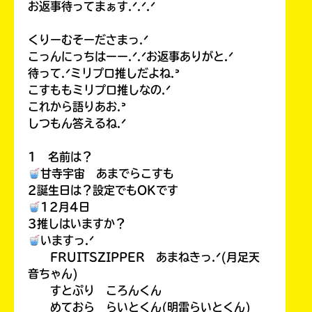
お返事待ってまぁす.ᐟ.ᐟ.ᐟ
くりーむそーださまっ.ᐟ
こっんにっちはーー.ᐟ.ᐟお返事ありがと.ᐟ
待って.ᐟミリプロ推しだよね.ᐣ
こすももミリプロ推しなの.ᐟ
これから語りあお.ᐣ
しつもん答えるね.ᐟ
1 名前は？
甘寺宇宙 あまでらこすも
2誕生日は？設定でもOKです
12月4日
3推しはいますか？
いますっ.ᐟ
FRUITSZIPPER あまねきっ.ᐟ(月足天
音ちゃん)
すとぷり ころんくん
めておら らいとくん(明雷らいとくん)