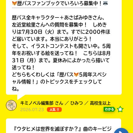
歴バスファンブックでいろいろ募集中！
￣￣￣￣￣￣￣￣￣￣￣￣￣￣￣￣￣￣
歴バス全キャラクター＋あさばみゆきさん、
左近堂絵里さんへの質問を募集中！ しめき
りは7月30日（火）まで。すでに2000件ほ
ど届いています。本当にありがとう！
そして、イラストコンテストも開さい中。5周
年をお祝いする絵を送ってね！ こちらは8月
31日（月）まで。夏休みによかったら描いて
送ってね！
どちらもくわしくは「歴バス
5周年スペシ
ャル情報！」のトピックスをチェックして
ね。
キミノベル編集部 さん ／ ひみつ ／ 高校生以上
2026.07.23
わかる
人気 !!
『ウタヒメは世界を滅ぼすか？』曲のキービジ