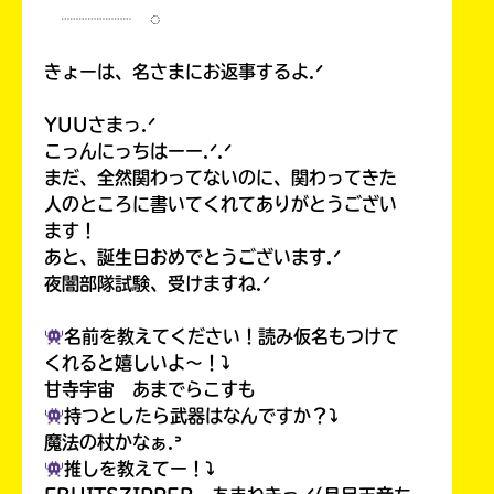
┈┈┈┈ ◌
きょーは、名さまにお返事するよ.ᐟ
YUUさまっ.ᐟ
こっんにっちはーー.ᐟ.ᐟ
まだ、全然関わってないのに、関わってきた
人のところに書いてくれてありがとうござい
ます！
あと、誕生日おめでとうございます.ᐟ
夜闇部隊試験、受けますね.ᐟ
名前を教えてください！読み仮名もつけて
くれると嬉しいよ〜！⤵︎
甘寺宇宙 あまでらこすも
持つとしたら武器はなんですか？⤵︎
魔法の杖かなぁ.ᐣ
推しを教えてー！⤵︎