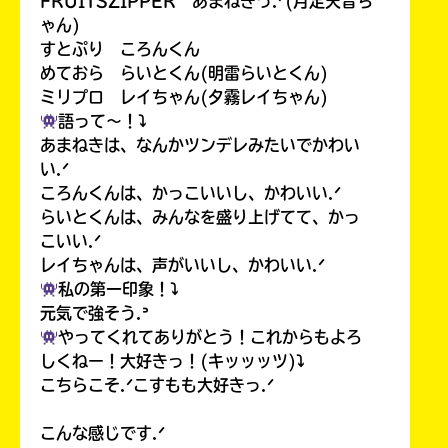
FRUITSZIPPER あまねきっ.ᐟ(月足天音ち
ゃん)
すとぷり ころんくん
めておら らいとくん(明雷らいとくん)
ミリプロ レイちゃん(夕霧レイちゃん)
語って〜！⤵︎
あまねきは、なんかツンデレみたいでかわい
い.ᐟ
ころんくんは、かっこいいし、かわいい.ᐟ
らいとくんは、みんなを盛り上げてて、かっ
こいい.ᐟ
レイちゃんは、声がいいし、かわいい.ᐟ
私の第一印象！⤵︎
元気で強そう.ᐣ
やってくれてありがとう！これからもよろ
しくねー！大好きっ！(キッッッツ)⤵︎
こちらこそ.ᐟこすもも大好きっ.ᐟ
こんな感じです.ᐟ