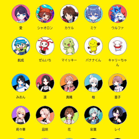
愛
シャオロン
カケル
ミケ
ウルファ
航成
ぜんいち
マイッキー
バナナくん
キャリーちゃ
ん
みおん
凛
真織
柚
亜子
莉々華
凪咲
花
彩葉
レイ