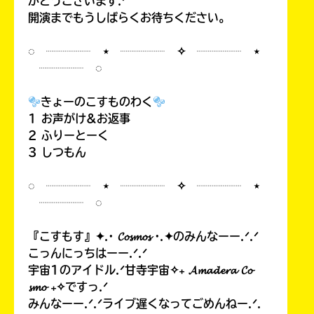
がとうございます.ᐟ
開演までもうしばらくお待ちください。
◌ ┈┈┈┈ ⋆ ┈┈┈┈ ✧ ┈┈┈┈ ⋆
┈┈┈┈ ◌
きょーのこすものわく
1 お声がけ&お返事
2 ふりーとーく
3 しつもん
◌ ┈┈┈┈ ⋆ ┈┈┈┈ ✧ ┈┈┈┈ ⋆
┈┈┈┈ ◌
『こすもす』✦.· 𝓒𝓸𝓼𝓶𝓸𝓼 ·.✦のみんなーー.ᐟ.ᐟ
こっんにっちはーー.ᐟ.ᐟ
宇宙1のアイドル.ᐟ甘寺宇宙✧₊ 𝓐𝓶𝓪𝓭𝓮𝓻𝓪 𝓒𝓸
𝓼𝓶𝓸 ₊✧ですっ.ᐟ
みんなーー.ᐟ.ᐟライブ遅くなってごめんねー.ᐟ.