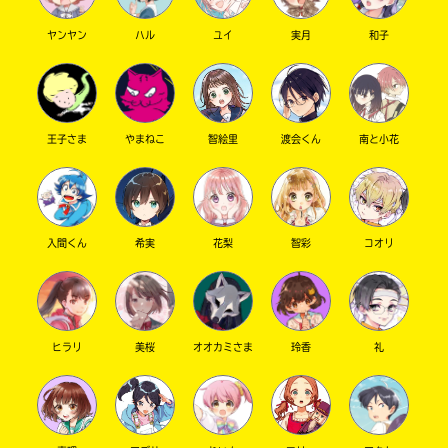
ヤンヤン
ハル
ユイ
実月
和子
王子さま
やまねこ
智絵里
渡会くん
南と小花
このマチのことを
もっと知りたい
入間くん
希実
花梨
智彩
コオリ
キミに
ヒラリ
美桜
オオカミさま
玲香
礼