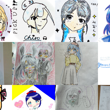
オフィシャルアカウント
ラ
ー
が
あ
Loading
.
.
.
る
の
で、
も
SNSでシェアする
う
一
度
い
確
い
え
認
し
て
み
て
ね