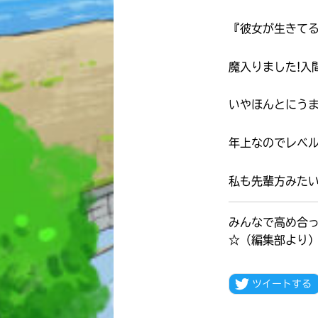
『彼女が生きて
魔入りました!入
いやほんとにう
年上なのでレベ
私も先輩方みたい
みんなで高め合
☆（編集部より