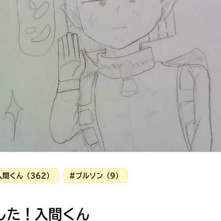
読みたい本が
見つかる
入間くん（362）
#ブルソン（9）
大人気
シリーズに
した！入間くん
出会える