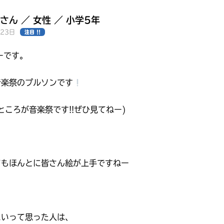
さん ／ 女性 ／ 小学5年
月23日
注目 !!
ーです。
音楽祭のプルソンです
ところが音楽祭です!!ぜひ見てねー)
てもほんとに皆さん絵が上手ですねー
みんなの絵が
見られる
ギャラリー
まいって思った人は、