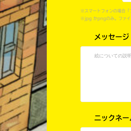
※スマートフォンの場合「
※jpg かpngのみ。ファ
メッセージ
ニックネー