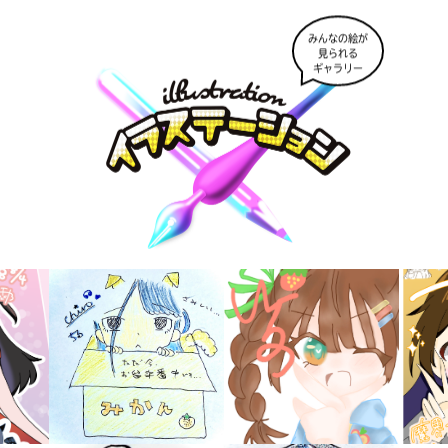
みんなの絵が
見られる
ギャラリー
キーワードから探す
入
力
内
容
に
エ