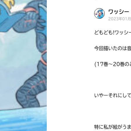
ワッシー 
2023年01
どもども!ワッシ
今回描いたのは
(17巻～20巻の
いやーそれにし
特に私が絵がう