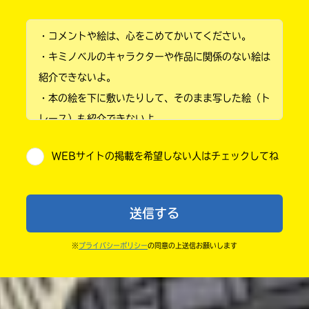
小学1年
・コメントや絵は、心をこめてかいてください。
小学2年
・キミノベルのキャラクターや作品に関係のない絵は
小学3年
紹介できないよ。
・本の絵を下に敷いたりして、そのまま写した絵（ト
小学4年
レース）も紹介できないよ。
小学5年
・他人の絵を勝手に投稿しないでね。
WEBサイトの掲載を希望しない人はチェックしてね
・送ってからすぐには紹介されないので、待ってて
小学6年
ね。
中学1年
・まだ読んでいない人たちに、本の内容のネタバレに
送信する
ならないよう気をつけてね。
中学2年
・キャンペーン開催中は、投稿した後の画面にバナー
※
プライバシーポリシー
の同意の上送信お願いします
中学3年
が出るので、そこから応募してね。
・ポプラ社の宣伝物で紹介させてもらうことがある
高校生以上
よ。