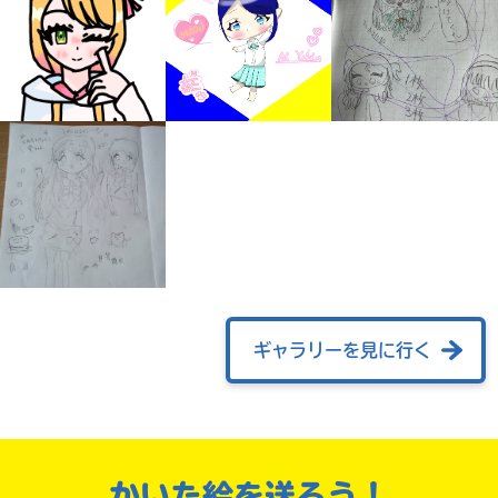
みんなの絵が
見られる
ギャラリーを見に行く
ギャラリー
かいた絵を送ろう！