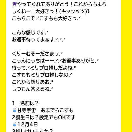
やってくれてありがとう！これからもよろ
しくねー！大好きっ！(キッッッツ)⤵︎
こちらこそ.ᐟこすもも大好きっ.ᐟ
こんな感じです.ᐟ
お返事待ってまぁす.ᐟ.ᐟ.ᐟ
くりーむそーださまっ.ᐟ
こっんにっちはーー.ᐟ.ᐟお返事ありがと.ᐟ
待って.ᐟミリプロ推しだよね.ᐣ
こすももミリプロ推しなの.ᐟ
これから語りあお.ᐣ
しつもん答えるね.ᐟ
1 名前は？
甘寺宇宙 あまでらこすも
2誕生日は？設定でもOKです
12月4日
3推しはいますか？