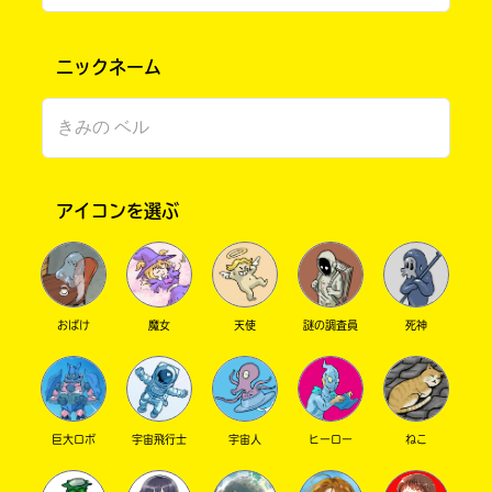
ニックネーム
アイコンを選ぶ
書店に届いた
みんなからのお手紙が
読める
おばけ
魔女
天使
謎の調査員
死神
巨大ロボ
宇宙飛行士
宇宙人
ヒーロー
ねこ