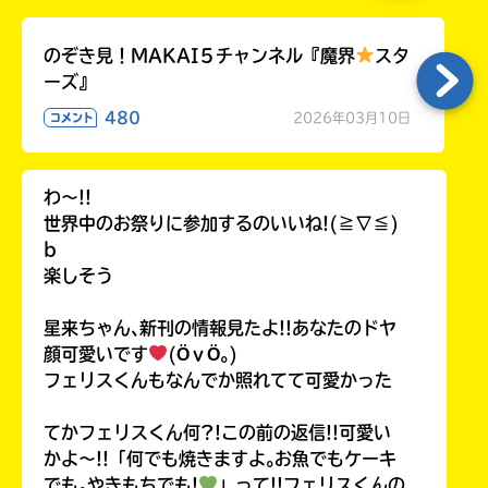
のぞき見！MAKAI５チャンネル『魔界
スタ
ーズ』
480
2026年03月10日
コメント
わ〜!!
世界中のお祭りに参加するのいいね!(≧∇≦)
b
楽しそう
星来ちゃん､新刊の情報見たよ!!あなたのドヤ
顔可愛いです
(ӦｖӦ｡)
フェリスくんもなんでか照れてて可愛かった
てかフェリスくん何?!この前の返信!!可愛い
かよ〜!!「何でも焼きますよ｡お魚でもケーキ
でも｡やきもちでも!
」って!!フェリスくんの