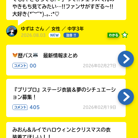
やきもち見てみたい…!!ファンサがすぎる〜!!
大好き(*˘︶˘*).｡.:*♡
ゆずは さん ／ 女性 ／ 中学3年
2026.08.03
わかる
NEW
注目 !!
歴バス
最新情報まとめ
00
2026年02月27日
コメント
『プリプロ』ステージ衣装＆夢のシチュエーシ
ョン募集！
405
2026年02月19日
コメント
みおん&ルイでハロウィンとクリスマスの衣
装着てほしい！！