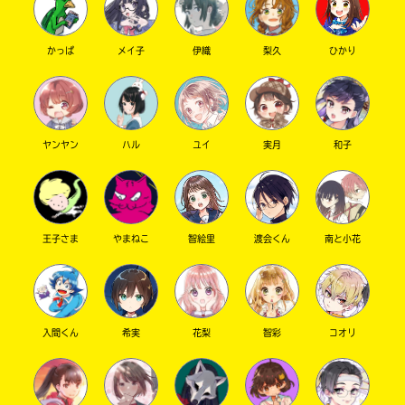
かっぱ
メイ子
伊織
梨久
ひかり
ヤンヤン
ハル
ユイ
実月
和子
このマチのことを
もっと知りたい
キミに
王子さま
やまねこ
智絵里
渡会くん
南と小花
入間くん
希実
花梨
智彩
コオリ