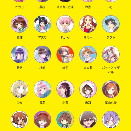
ヒラリ
美桜
オオカミさま
玲香
礼
キーワードから探す
真理
アズサ
れいん
マリー
アクト
希乃
柊都
紅子
未来莉
パットとイザ
ベル
オフィシャルアカウント
少女
琴莉
小雪
朱莉
葉山ハル
SNSでシェアする