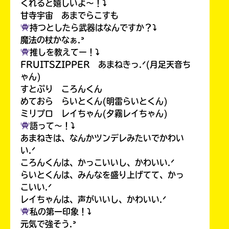
くれると嬉しいよ〜！⤵︎
甘寺宇宙 あまでらこすも
持つとしたら武器はなんですか？⤵︎
魔法の杖かなぁ.ᐣ
推しを教えてー！⤵︎
FRUITSZIPPER あまねきっ.ᐟ(月足天音ち
ゃん)
すとぷり ころんくん
めておら らいとくん(明雷らいとくん)
ミリプロ レイちゃん(夕霧レイちゃん)
語って〜！⤵︎
あまねきは、なんかツンデレみたいでかわい
い.ᐟ
ころんくんは、かっこいいし、かわいい.ᐟ
らいとくんは、みんなを盛り上げてて、かっ
こいい.ᐟ
レイちゃんは、声がいいし、かわいい.ᐟ
私の第一印象！⤵︎
元気で強そう.ᐣ