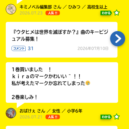
キミノベル編集部 さん ／ ひみつ ／ 高校生以上
2026.07.23
わかる
人気 !!
Loading
.
.
.
『ウタヒメは世界を滅ぼすか？』曲のキービジ
ュアル募集！
31
2026年07月10日
コメント
1巻買いました ！
ｋｉｒａのマークかわいい ~ ！！
私が考えたマークか忘れてしまった
入
2巻楽しみ！
力
内
おばけぇ さん ／ 女性 ／ 小学6年
容
2026.07.21
わかる
人気 !!
に
エ