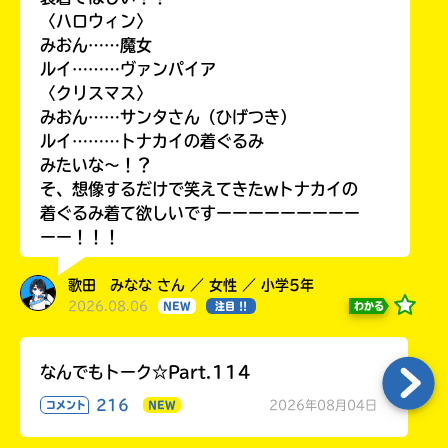
〈ハロウィン〉
みおん……魔女
ルイ………ヴァンパイア
〈クリスマス〉
みおん……サンタさん（ひげつき）
ルイ………トナカイの着ぐるみ
みたいな〜！？
そ、想像するだけで笑えてきたwトナカイの
着ぐるみ着て欲しいですーーーーーーーーー
ーー！！！
歌田 みなな さん ／ 女性 ／ 小学5年
2026.08.06
わかる
NEW
注目 !!
なんでもトーク☆Part.114
216
2026年08月04日
コメント
NEW