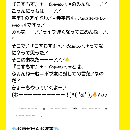
『こすもす』✦.· 𝓒𝓸𝓼𝓶𝓸𝓼 ·.✦のみんなーー.ᐟ.ᐟ
こっんにっちはーー.ᐟ.ᐟ
宇宙1のアイドル.ᐟ甘寺宇宙✧₊ 𝓐𝓶𝓪𝓭𝓮𝓻𝓪 𝓒𝓸
𝓼𝓶𝓸 ₊✧ですっ.ᐟ
みんなーー.ᐟ.ᐟライブ遅くなってごめんねー.ᐟ.
ᐟ
そこで.ᐟ『こすもす』✦.· 𝓒𝓸𝓼𝓶𝓸𝓼 ·.✦ってな
に？って思った.ᐟ
そこのあなたーーー.ᐟ.ᐟ.ᐟ
『こすもす』✦.· 𝓒𝓸𝓼𝓶𝓸𝓼 ·.✦とは、
ふぁんねーむ＝ポプ友に対しての言葉.ᐟなの
だ.ᐟ
きょーもやっていくよー.ᐣ
(わーーーーーーーーーー！)٩( 'ω' )و
ﾒﾗﾒﾗ
◌ ┈┈┈┈ ⋆ ┈┈┈┈ ✧ ┈┈┈┈ ⋆
┈┈┈┈ ◌
お声がけ&お返事