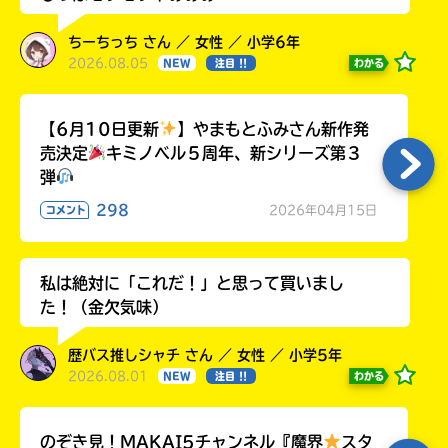
ちーちっち さん ／ 女性 ／ 小学6年
2026.08.05
わかる
NEW
注目 !!
【6月10日更新
】やまもとふみさん新作発
売決定
キミノベル５周年、新シリーズ第３
弾
298
2026年04月15日
コメント
私は絶対に「これだ！」と思って買いまし
た！（金欠気味）
歴バス推しシャチ さん ／ 女性 ／ 小学5年
2026.08.01
わかる
NEW
注目 !!
のぞき見！MAKAI5チャンネル『魔界
スタ