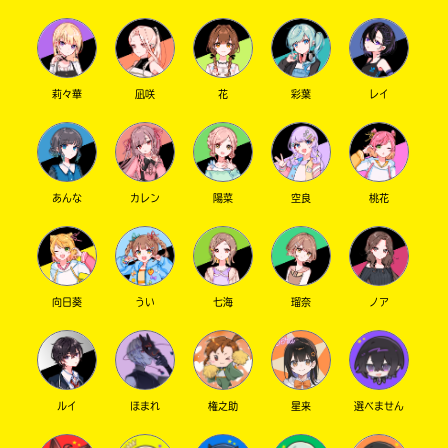
莉々華
凪咲
花
彩葉
レイ
あんな
カレン
陽菜
空良
桃花
向日葵
うい
七海
瑠奈
ノア
ルイ
ほまれ
権之助
星来
選べません