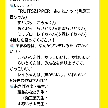
いますっ.ᐟ
FRUITSZIPPER あまねきっ.ᐟ(月足天
音ちゃん)
すとぷり ころんくん
めておら らいとくん(明雷らいとくん)
ミリプロ レイちゃん(夕霧レイちゃん)
4推しを語ってください！
あまねきは、なんかツンデレみたいでかわ
いい.ᐟ
ころんくんは、かっこいいし、かわいい.ᐟ
らいとくんは、みんなを盛り上げてて、
かっこいい.ᐟ
レイちゃんは、声がいいし、かわいい.ᐟ
5好きな作家さんは？
あさばみゆき先生.ᐟ
藤並みなと先生.ᐟ
一ノ瀬三葉先生.ᐟ
＊あいら＊先生.ᐟ