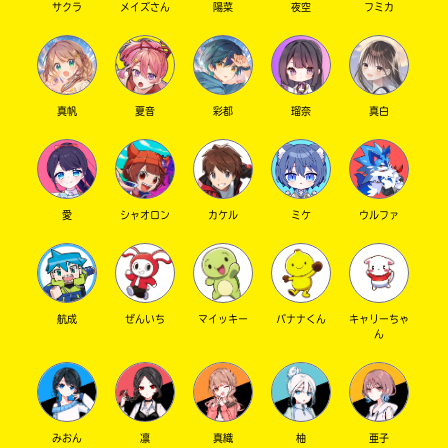
サクラ
メイズさん
陽菜
夜空
フミカ
真帆
夏音
彩都
瑠奈
真白
愛
シャオロン
カケル
ミケ
ウルファ
航成
ぜんいち
マイッキー
バナナくん
キャリーちゃ
ん
みおん
凛
真織
柚
亜子