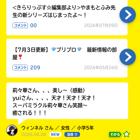
ラ
<きらりっぷす☆編集部より>やまもとふみ先
ー
生の新シリーズはじまったよ～！
が
あ
00
2026年07月09日
コメント
る
の
で、
【7月3日更新】
プリプロ
最新情報の部
も
屋
う
一
209
2026年05月26日
コメント
度
い
確
い
え
認
莉々華さん、、、美し〜（感動）
し
yuiさん、、、、天才！天才！天才！
て
スーパミラクル莉々華さん笑顔〜
み
癒される！！！
て
ね
ウィンネル さん ／ 女性 ／ 小学5年
2026.08.06
わかる
NEW
注目 !!
戻