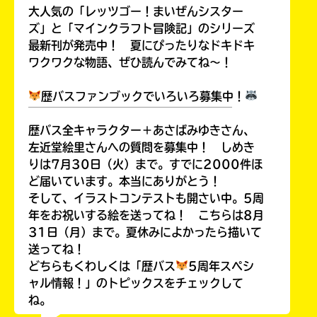
大人気の「レッツゴー！まいぜんシスター
ズ」と「マインクラフト冒険記」のシリーズ
最新刊が発売中！ 夏にぴったりなドキドキ
ワクワクな物語、ぜひ読んでみてね～！
歴バスファンブックでいろいろ募集中！
￣￣￣￣￣￣￣￣￣￣￣￣￣￣￣￣￣￣
歴バス全キャラクター＋あさばみゆきさん、
左近堂絵里さんへの質問を募集中！ しめき
りは7月30日（火）まで。すでに2000件ほ
ど届いています。本当にありがとう！
そして、イラストコンテストも開さい中。5周
年をお祝いする絵を送ってね！ こちらは8月
31日（月）まで。夏休みによかったら描いて
送ってね！
どちらもくわしくは「歴バス
5周年スペシ
ャル情報！」のトピックスをチェックして
ね。