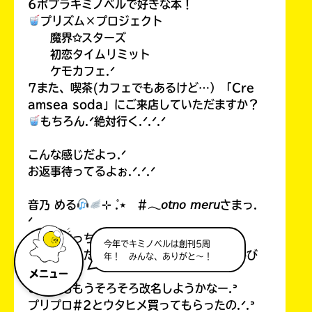
6ポプラキミノベルで好きな本！
プリズム×プロジェクト
魔界✩スターズ
初恋タイムリミット
ケモカフェ.ᐟ
7また、喫茶(カフェでもあるけど…）「Cre
amsea soda」にご来店していただますか？
もちろん.ᐟ絶対行く.ᐟ.ᐟ.ᐟ
こんな感じだよっ.ᐟ
お返事待ってるよぉ.ᐟ.ᐟ.ᐟ
音乃 める
⊹ ̊.⋆ #𓂃𝘰𝘵𝘯𝘰 𝘮𝘦𝘳𝘶さまっ.
ᐟ
こっんにっちはーー.ᐟ.ᐟお返事ありがと.ᐟ
今年でキミノベルは創刊5周
改名したんだね.ᐟとってもかわいい.ᐟめる呼び
年！ みんな、ありがと～！
？
メニュー
こすもももうそろそろ改名しようかなー.ᐣ
プリプロ#2とウタヒメ買ってもらったの.ᐟ.ᐣ