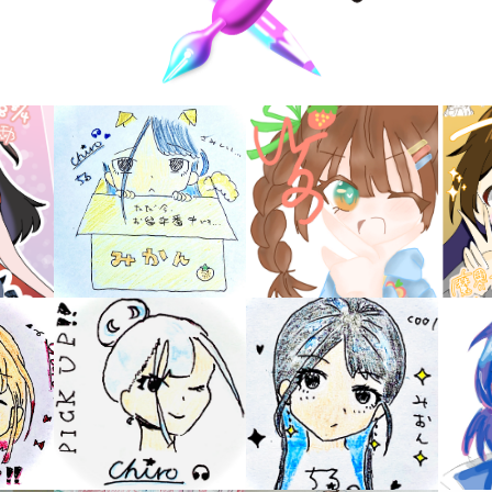
キーワードから探す
入
力
内
容
に
エ