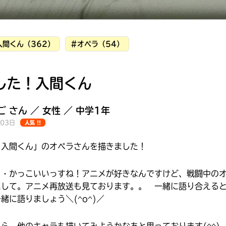
入間くん（362）
#オペラ（54）
した！入間くん
 さん ／ 女性 ／ 中学1年
月03日
人気 !!
！入間くん」のオペラさんを描きました！
・・かっこいいっすね！アニメが好きなんですけど、戦闘中の
まして。アニメ再放送も見ております。。 一緒に語り合える
みんなの絵が
緒に語りましょう＼(^o^)／
見られる
ギャラリー
ら、他のキャラも描いてみようかなあと思っております(^^)