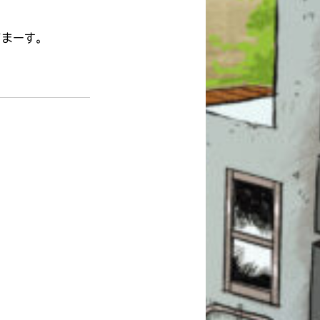
てまーす。
このマチのことを
もっと知りたい
キミに