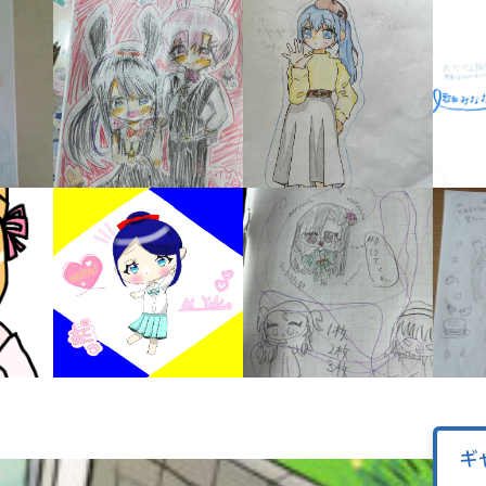
オフィシャルアカウント
ラ
ー
が
あ
Loading
.
.
.
る
の
で、
も
SNSでシェアする
う
一
度
い
確
い
え
認
し
て
み
て
ね
ギ