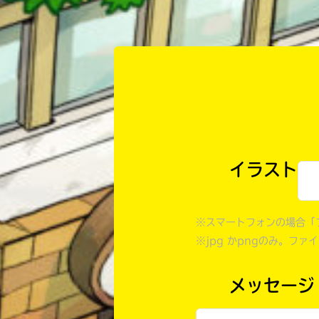
イラスト
※スマートフォンの場合「
※jpg かpngのみ。ファ
メッセージ