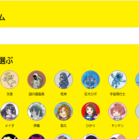
ム
選ぶ
天使
謎の調査員
死神
巨大ロボ
宇宙飛行士
メイ子
伊織
梨久
ひかり
ヤンヤン