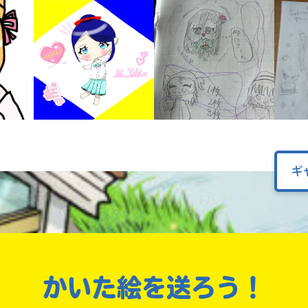
オフィシャルアカウント
ラ
ー
が
あ
Loading
.
.
.
る
の
で、
も
SNSでシェアする
う
一
度
ギ
い
確
い
え
認
し
て
み
て
ね
かいた絵を送ろう！