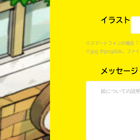
イラスト
※スマートフォンの場合「
※jpg かpngのみ。ファ
メッセージ