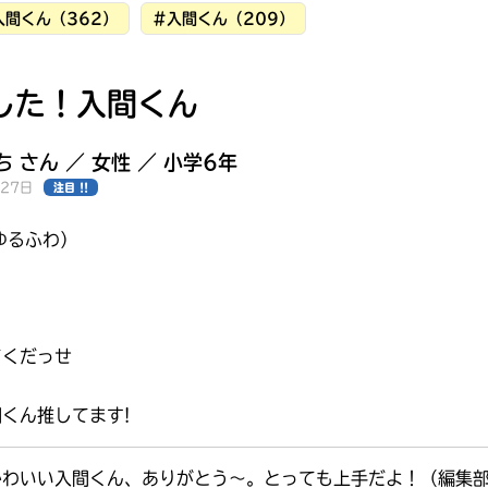
入間くん（362）
#入間くん（209）
した！入間くん
 さん ／ 女性 ／ 小学6年
月27日
注目 !!
ゆるふわ）
てくだっせ
くん推してます!
みんなの絵が
見られる
ギャラリー
かわいい入間くん、ありがとう～。とっても上手だよ！（編集