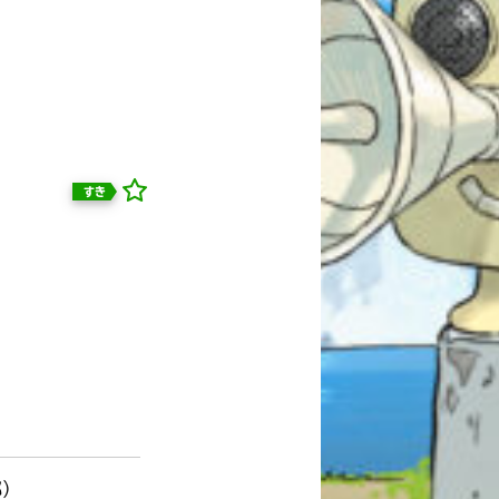
すき
自分だけの
本だなが作れる！
部）