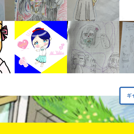
オフィシャルアカウント
ラ
ー
が
あ
Loading
.
.
.
る
の
で、
も
SNSでシェアする
う
一
度
い
確
い
え
認
し
ギ
て
み
て
ね