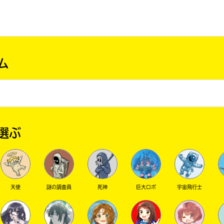
ム
選ぶ
天使
謎の調査員
死神
巨大ロボ
宇宙飛行士