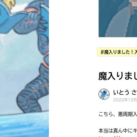
#魔入りました！
魔入りま
いとう さ
2022年12
こちら、悪周期
本当は真ん中に