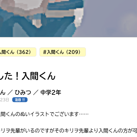
入間くん（362）
#入間くん（209）
した！入間くん
ん ／ ひみつ ／ 中学2年
月23日
注目 !!
入間くんのぬいイラストでございます……
みんなの絵が
見られる
ギャラリー
キリヲ先輩がいるのですがそのキリヲ先輩より入間くんの方が