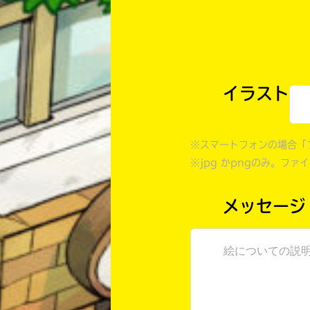
イラスト
※スマートフォンの場合「
※jpg かpngのみ。ファ
メッセージ