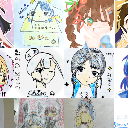
キーワードから探す
入
力
内
容
に
エ