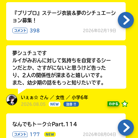
『プリプロ』ステージ衣装＆夢のシチュエーシ
ョン募集！
398
2026年02月19日
コメント
夢シュチュです
ルイがみおんに対して気持ちを自覚するシー
ンだとか、さすがにないと思うけど告った
り、2人の関係性が深まると嬉しいです。
また、幼少期の話をもっと知りたいです。
いぇぁ☆ さん ／ 女性 ／ 小学6年
2026.08.05
わかる
NEW
注目 !!
なんでもトーク☆Part.114
177
2026年08月04日
コメント
NEW