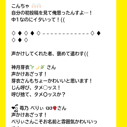
こんちゃ
自分の初投稿を見て俺思ったんすよ…！
中1なのにイタいって！((
♢ ♦︎ ♢ ♦︎ ♢ 𓐄 𓐄 𓐄 𓐄 𓐄 𓐄 𓐄 𓐄 𓐄 𓐄 𓐄 𓐄 ♢ ♦︎
♢ ♦︎ ♢
声かけしてくれた者、褒めて遣わす((
神月芽衣
さん
声かけあざっす！
芽衣さんもちょーかわいいと思います！
じん呼び、タメ◯ッス！
呼び捨て、タメ〇ッスか？
❤︎ᬼ 苺乃 べりぃ ପଓ
さん
声かけあざっす！
べりぃさんこそお名前と雰囲気かわいいっ