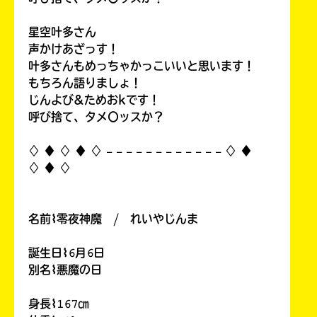
星空叶多さん
声かけあざっす！
叶多さんもめっちゃかっこいいと思います！
もちろん語りましょ！
じんよび&ためおkです！
呼び捨て、タメ〇ッスか？
♢ ♦︎ ♢ ♦︎ ♢ 𓐄 𓐄 𓐄 𓐄 𓐄 𓐄 𓐄 𓐄 𓐄 𓐄 𓐄 𓐄 ♢ ♦︎
♢ ♦︎ ♢
名前⌇零夜神魔 / れいやじんま
誕生日⌇𝟼月𝟼日
別名⌇悪魔の日
身長⌇𝟷𝟼𝟽㎝