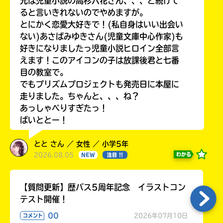
元は児童小説の高杉六花さん、、、と続けて
ると言いきれないのでやめますが。
とにかく恋愛大好きで！(私自身はいい出会い
ない)あさばみゆきさん(児童文庫中心作家)も
好きになりましたっ児童小説ヒロイン全部言
えます！このアイコンの子は放課後君と七番
目の教室で。
でもプリズムプロジェクトも発売日に本屋に
走りました。ちゃんと、、、ね？
あっしゃべりすぎたっ！
ばいととー！
とと さん ／ 女性 ／ 小学5年
2026.08.05
わかる
NEW
注目 !!
【質問更新】歴バス5周年記念 イラストコン
テスト開催！
00
2026年07月10日
コメント