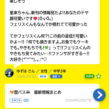
楽しそう
星来ちゃん､新刊の情報見たよ!!あなたのドヤ
顔可愛いです
(ӦｖӦ｡)
フェリスくんもなんでか照れてて可愛かった
てかフェリスくん何?!この前の返信!!可愛い
かよ〜!!「何でも焼きますよ｡お魚でもケーキ
でも｡やきもちでも!
」って!!フェリスくんの
やきもち見てみたい…!!ファンサがすぎる〜!!
大好き(*˘︶˘*).｡.:*♡
ゆずは さん ／ 女性 ／ 中学3年
2026.08.03
わかる
NEW
注目 !!
歴バス
最新情報まとめ
00
2026年02月27日
コメント