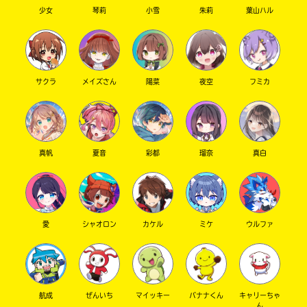
少女
琴莉
小雪
朱莉
葉山ハル
サクラ
メイズさん
陽菜
夜空
フミカ
真帆
夏音
彩都
瑠奈
真白
愛
シャオロン
カケル
ミケ
ウルファ
航成
ぜんいち
マイッキー
バナナくん
キャリーちゃ
ん