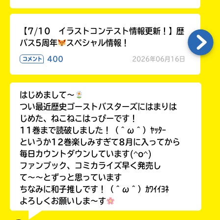
【7/10 イラストコンテスト情報更新！】歴
バス5周年
スペシャル情報！
400
2026年06月16日
コメント
はじめまして〜
つい最近歴史ゴーストバスターズにはまりは
じめた、ねこねこはっぴーです！
11巻まで読破しました！（＾ω＾）ﾔｯﾀｰ
というか12巻楽しみすぎて8月に入ってから
毎日カウントダウンしています(^o^)
ファンブック、コミカライズ早く発売し
て〜〜とずっと思っています
ちなみに和子推しです！（＾ω＾）ｶﾜｲｲﾖﾈ
よろしくお願いしま〜す