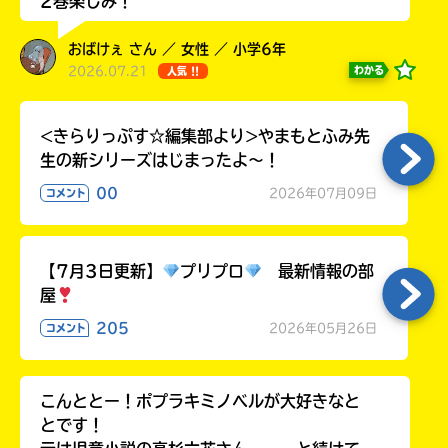
2巻楽しみ！
る
おばけぇ さん ／ 女性 ／ 小学6年
2026.07.21
わかる
人気 !!
<きらりっぷす☆編集部より>やまもとふみ先
生の新シリーズはじまったよ～！
00
2026年07月09日
コメント
【7月3日更新】
プリプロ
最新情報の部
屋
205
2026年05月26日
コメント
こんととー！ポプラキミノベルが大好きなと
とです！