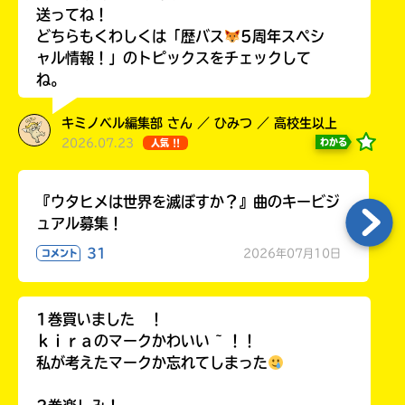
ラ
送ってね！
ー
どちらもくわしくは「歴バス
5周年スペシ
が
ャル情報！」のトピックスをチェックして
あ
ね。
る
の
キミノベル編集部 さん ／ ひみつ ／ 高校生以上
で、
2026.07.23
わかる
人気 !!
も
う
一
『ウタヒメは世界を滅ぼすか？』曲のキービジ
度
ュアル募集！
い
確
い
え
31
2026年07月10日
認
コメント
し
て
み
1巻買いました ！
て
ｋｉｒａのマークかわいい ~ ！！
ね
私が考えたマークか忘れてしまった
戻