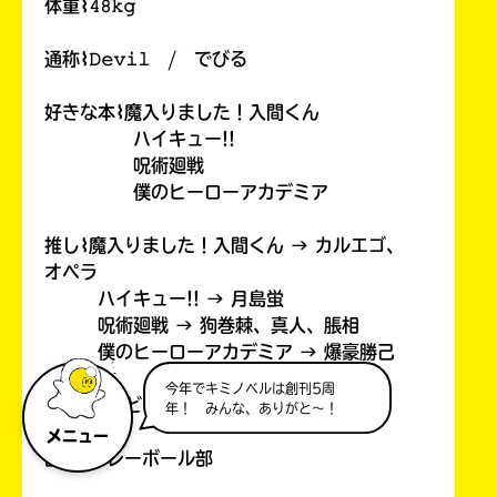
体重⌇𝟺𝟾𝚔𝚐
通称⌇𝙳𝚎𝚟𝚒𝚕 / でびる
好きな本⌇魔入りました！入間くん
ハイキュー!!
呪術廻戦
僕のヒーローアカデミア
推し⌇魔入りました！入間くん → カルエゴ、
オペラ
ハイキュー!! → 月島蛍
呪術廻戦 → 狗巻棘、真人、脹相
僕のヒーローアカデミア → 爆豪勝己
今年でキミノベルは創刊5周
好きな人⌇どっちだろうか 笑
年！ みんな、ありがと～！
メニュー
部活⌇バレーボール部