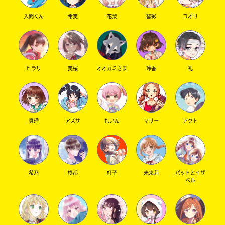
入間くん
希実
花梨
智彩
コオリ
ヒラリ
美桜
オオカミさま
玲香
礼
真理
アズサ
れいん
マリー
アクト
希乃
柊都
紅子
未来莉
パットとイザ
ベル