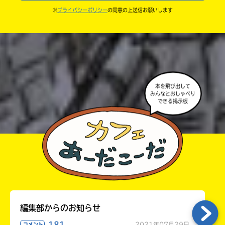
・キャンペーン開催中は、投稿した後の画面にバナー
※
プライバシーポリシー
の同意の上送信お願いします
中学3年
が出るので、そこから応募してね。
・ポプラ社の宣伝物で紹介させてもらうことがある
高校生以上
よ。
・かき終えたら、人を傷つけていたり、個人情報をか
きこんでいたり、字がまちがっていたりしないか、読
本を飛び出して
みんなとおしゃべり
みなおしてみてね。
できる掲示板
編集部からのお知らせ
181
2021年07月29日
コメント