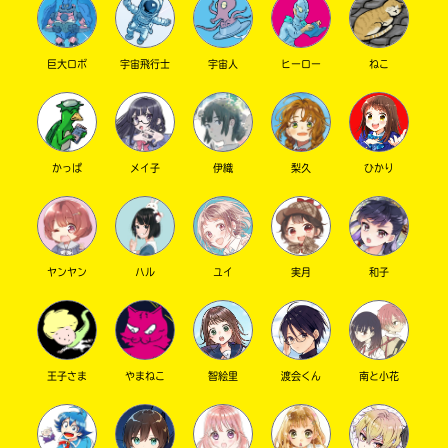
巨大ロボ
宇宙飛行士
宇宙人
ヒーロー
ねこ
キーワードから探す
かっぱ
メイ子
伊織
梨久
ひかり
ヤンヤン
ハル
ユイ
実月
和子
オフィシャルアカウント
王子さま
やまねこ
智絵里
渡会くん
南と小花
SNSでシェアする