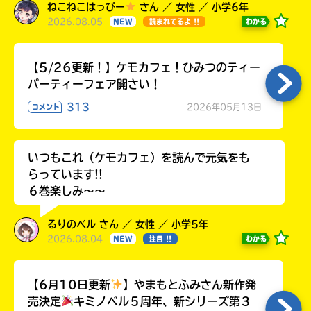
ねこねこはっぴー
さん ／ 女性 ／ 小学6年
2026.08.05
わかる
NEW
読まれてるよ !!
【5/26更新！】ケモカフェ！ひみつのティー
パーティーフェア開さい！
313
2026年05月13日
コメント
いつもこれ（ケモカフェ）を読んで元気をも
らっています!!
６巻楽しみ～～
るりのベル さん ／ 女性 ／ 小学5年
2026.08.04
わかる
NEW
注目 !!
【6月10日更新
】やまもとふみさん新作発
売決定
キミノベル５周年、新シリーズ第３