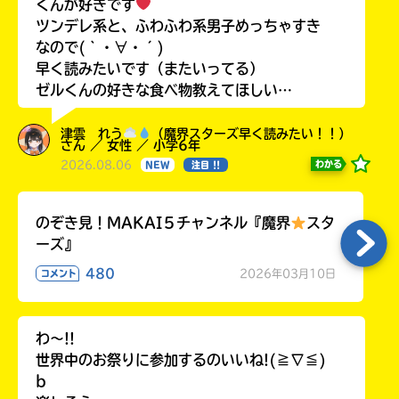
くんが好きです
ツンデレ系と、ふわふわ系男子めっちゃすき
なので(｀・∀・´)
早く読みたいです（またいってる）
ゼルくんの好きな食べ物教えてほしい…
津雲 れう
（魔界スターズ早く読みたい！！）
さん ／ 女性 ／ 小学6年
2026.08.06
わかる
NEW
注目 !!
のぞき見！MAKAI５チャンネル『魔界
スタ
ーズ』
480
2026年03月10日
コメント
わ〜!!
世界中のお祭りに参加するのいいね!(≧∇≦)
b