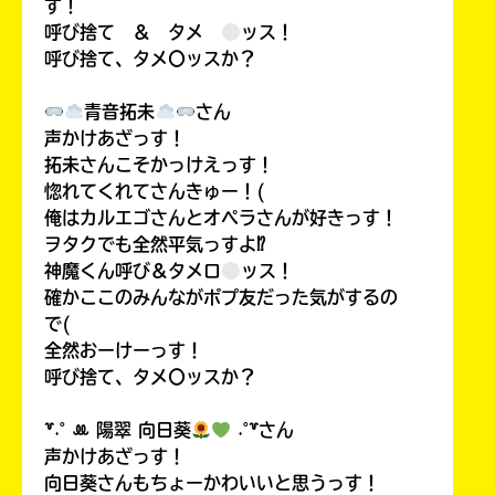
す！
呼び捨て ＆ タメ
ッス！
呼び捨て、タメ〇ッスか？
青音拓未
さん
声かけあざっす！
拓未さんこそかっけえっす！
惚れてくれてさんきゅー！(
俺はカルエゴさんとオペラさんが好きっす！
ヲタクでも全然平気っすよ⁉
神魔くん呼び＆タメロ
ッス！
確かここのみんながポプ友だった気がするの
で(
全然おーけーっす！
呼び捨て、タメ〇ッスか？
꒷˖˚ ꔛ‬ 陽翠 向日葵
˖˚꒷さん
声かけあざっす！
向日葵さんもちょーかわいいと思うっす！