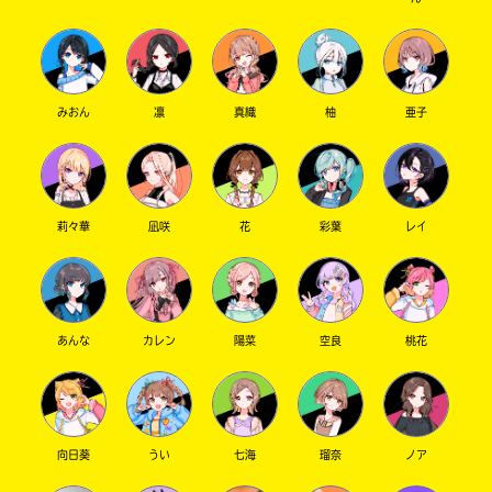
みおん
凛
真織
柚
亜子
莉々華
凪咲
花
彩葉
レイ
あんな
カレン
陽菜
空良
桃花
向日葵
うい
七海
瑠奈
ノア