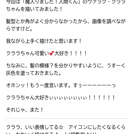
今回は「魔入りました！入間くん」のウァラク・クララ
ちゃんを描いてみました！
髪型とか角がよく分からなかったから、画像を調べなが
らですけど。
我ながら上手く描けたと思います！
クララちゃん可愛い
大好き！！！！
ちなみに、髪の模様？を分かりやすいように、うすーく
灰色を塗っておきました。
オホンッ！もう一度言います。すぅーーーーーーっ
クララちゃん大好きぃぃぃぃぃぃぃぃ！！！！！！
大人気
シリーズに
出会える
それじゃ、また！
クララ、いい表情してる☆ アイコンにしたくなるくら