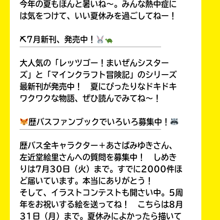
今年の夏もほんと暑いね～。みんな熱中症に
は気をつけて、いい夏休みを過ごしてねー！
⛏7月新刊、発売中！
￣￣￣￣￣￣￣￣￣￣￣￣￣￣￣￣￣￣
Loading
.
.
.
大人気の「レッツゴー！まいぜんシスター
ズ」と「マインクラフト冒険記」のシリーズ
最新刊が発売中！ 夏にぴったりなドキドキ
ワクワクな物語、ぜひ読んでみてね～！
歴バスファンブックでいろいろ募集中！
￣￣￣￣￣￣￣￣￣￣￣￣￣￣￣￣￣￣
歴バス全キャラクター＋あさばみゆきさん、
左近堂絵里さんへの質問を募集中！ しめき
入
りは7月30日（火）まで。すでに2000件ほ
力
ど届いています。本当にありがとう！
内
そして、イラストコンテストも開さい中。5周
容
年をお祝いする絵を送ってね！ こちらは8月
に
エ
31日（月）まで。夏休みによかったら描いて