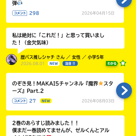
弾
298
2026年04月15日
コメント
私は絶対に「これだ！」と思って買いまし
た！（金欠気味）
歴バス推しシャチ さん ／ 女性 ／ 小学5年
2026.08.01
わかる
NEW
注目 !!
のぞき見！MAKAI5チャンネル『魔界
スタ
ーズ』Part.2
27
2026年08月03日
コメント
NEW
2巻のあらすじ読みました！！
僕まだ一巻読めてませんが、ゼルくんとアル