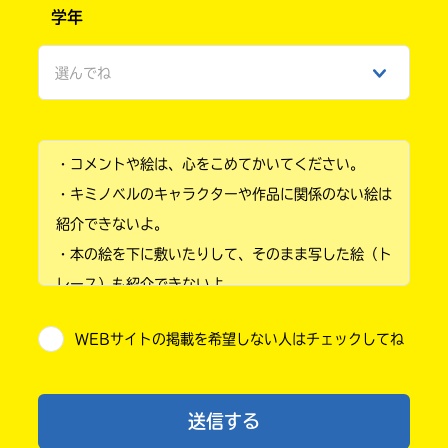
学年
女性
選んでね
ひみつ
小学1年
・コメントや絵は、心をこめてかいてください。
小学2年
・キミノベルのキャラクターや作品に関係のない絵は
小学3年
紹介できないよ。
・本の絵を下に敷いたりして、そのまま写した絵（ト
小学4年
レース）も紹介できないよ。
小学5年
・他人の絵を勝手に投稿しないでね。
WEBサイトの掲載を希望しない人はチェックしてね
・送ってからすぐには紹介されないので、待ってて
小学6年
ね。
中学1年
・まだ読んでいない人たちに、本の内容のネタバレに
送信する
ならないよう気をつけてね。
中学2年