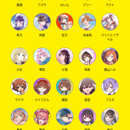
真理
アズサ
れいん
マリー
アクト
希乃
柊都
紅子
未来莉
パットとイザ
ベル
少女
琴莉
小雪
朱莉
葉山ハル
サクラ
メイズさん
陽菜
夜空
フミカ