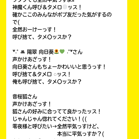
神魔くん呼び＆タメロ
ッス！
確かここのみんながポプ友だった気がするの
で(
全然おーけーっす！
呼び捨て、タメ〇ッスか？
꒷˖˚ ꔛ‬ 陽翠 向日葵
˖˚꒷さん
声かけあざっす！
向日葵さんもちょーかわいいと思うっす！
呼び捨て&タメ口 ◌ッス！
俺も呼び捨て、タメ〇ッスか？
音桜狐さん
声かけあざっす！
狐さんの好みに合ってて良かったッス！
じゃんじゃん惚れてください！((
零夜様と呼びたい→全然平気っすけど、
本当に平気っすか？(