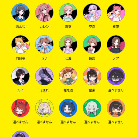
あんな
カレン
陽菜
空良
桃花
向日葵
うい
七海
瑠奈
ノア
ルイ
ほまれ
権之助
星来
選べません
選べません
選べません
選べません
選べません
選べません