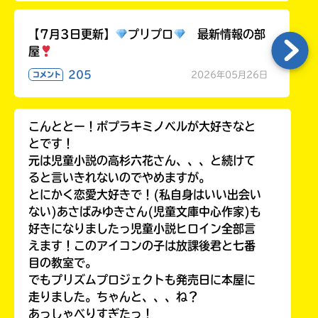
る
【7月3日更新】
プリプロ
最新情報の部
屋
205
2026年05月26日
コメント
こんととー！ポプラキミノベルが大好きなと
とです！
元は児童小説の高杉六花さん、、、と続けて
ると言いきれないのでやめますが。
とにかく恋愛大好きで！(私自身はいい出会い
ない)あさばみゆきさん(児童文庫中心作家)も
好きになりましたっ児童小説ヒロイン全部言
えます！このアイコンの子は放課後君と七番
目の教室で。
でもプリズムプロジェクトも発売日に本屋に
走りました。ちゃんと、、、ね？
あっしゃべりすぎたっ！