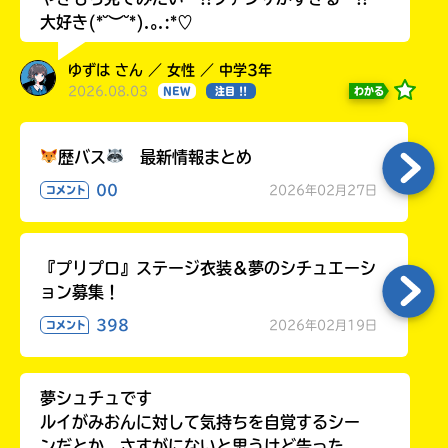
大好き(*˘︶˘*).｡.:*♡
ゆずは さん ／ 女性 ／ 中学3年
2026.08.03
わかる
NEW
注目 !!
歴バス
最新情報まとめ
00
2026年02月27日
コメント
『プリプロ』ステージ衣装＆夢のシチュエーシ
ョン募集！
398
2026年02月19日
コメント
夢シュチュです
ルイがみおんに対して気持ちを自覚するシー
ンだとか、さすがにないと思うけど告った