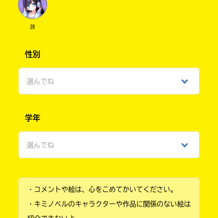
詩
性別
選んでね
男性
学年
女性
選んでね
ひみつ
小学1年
・コメントや絵は、心をこめてかいてください。
小学2年
・キミノベルのキャラクターや作品に関係のない絵は
小学3年