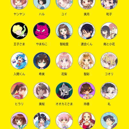
ヤンヤン
ハル
ユイ
実月
和子
キーワードから探す
王子さま
やまねこ
智絵里
渡会くん
南と小花
入間くん
希実
花梨
智彩
コオリ
オフィシャルアカウント
ヒラリ
美桜
オオカミさま
玲香
礼
SNSでシェアする