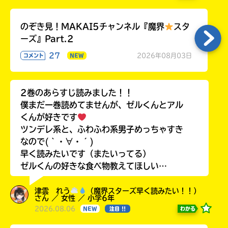
のぞき見！MAKAI5チャンネル『魔界
スタ
ーズ』Part.2
27
2026年08月03日
コメント
NEW
2巻のあらすじ読みました！！
僕まだ一巻読めてませんが、ゼルくんとアル
くんが好きです
ツンデレ系と、ふわふわ系男子めっちゃすき
なので(｀・∀・´)
早く読みたいです（またいってる）
ゼルくんの好きな食べ物教えてほしい…
津雲 れう
（魔界スターズ早く読みたい！！）
さん ／ 女性 ／ 小学6年
2026.08.06
わかる
NEW
注目 !!