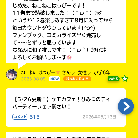
じめた、ねこねこはっぴーです！
11巻まで読破しました！（＾ω＾）ﾔｯﾀｰ
というか12巻楽しみすぎて8月に入ってから
毎日カウントダウンしています(^o^)
ファンブック、コミカライズ早く発売し
て〜〜とずっと思っています
ちなみに和子推しです！（＾ω＾）ｶﾜｲｲﾖﾈ
よろしくお願いしま〜す
ねこねこはっぴー
さん ／ 女性 ／ 小学6年
2026.08.05
わかる
NEW
読まれてるよ !!
【5/26更新！】ケモカフェ！ひみつのティー
パーティーフェア開さい！
313
2026年05月13日
コメント