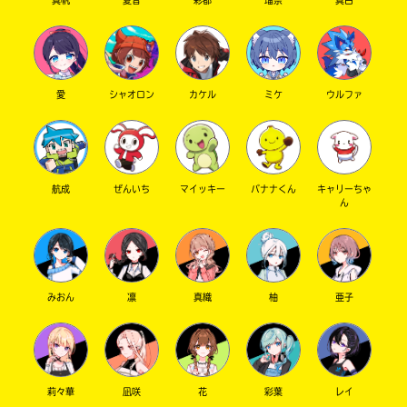
真帆
夏音
彩都
瑠奈
真白
愛
シャオロン
カケル
ミケ
ウルファ
航成
ぜんいち
マイッキー
バナナくん
キャリーちゃ
ん
みおん
凛
真織
柚
亜子
莉々華
凪咲
花
彩葉
レイ