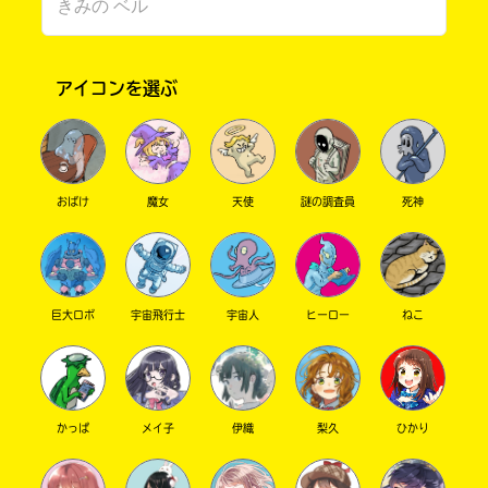
アイコンを選ぶ
おばけ
魔女
天使
謎の調査員
死神
このマチのことを
もっと知りたい
キミに
巨大ロボ
宇宙飛行士
宇宙人
ヒーロー
ねこ
かっぱ
メイ子
伊織
梨久
ひかり