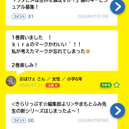
『ウタヒメは世界を滅ぼすか？』曲のキービジ
ラ
ュアル募集！
ー
31
が
2026年07月10日
コメント
あ
る
の
1巻買いました ！
で、
ｋｉｒａのマークかわいい ~ ！！
も
私が考えたマークか忘れてしまった
う
一
2巻楽しみ！
度
い
確
い
おばけぇ さん ／ 女性 ／ 小学6年
え
認
2026.07.21
わかる
人気 !!
し
て
み
<きらりっぷす☆編集部より>やまもとふみ先
て
生の新シリーズはじまったよ～！
ね
00
2026年07月09日
コメント
戻