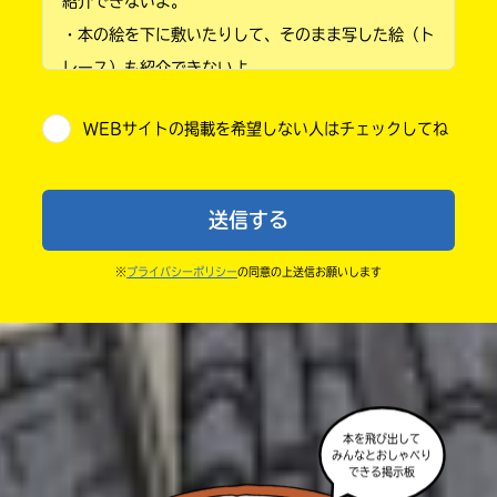
紹介できないよ。
・本の絵を下に敷いたりして、そのまま写した絵（ト
小学4年
レース）も紹介できないよ。
小学5年
・他人の絵を勝手に投稿しないでね。
WEBサイトの掲載を希望しない人はチェックしてね
・送ってからすぐには紹介されないので、待ってて
小学6年
ね。
中学1年
・まだ読んでいない人たちに、本の内容のネタバレに
送信する
ならないよう気をつけてね。
中学2年
・キャンペーン開催中は、投稿した後の画面にバナー
※
プライバシーポリシー
の同意の上送信お願いします
中学3年
が出るので、そこから応募してね。
・ポプラ社の宣伝物で紹介させてもらうことがある
高校生以上
よ。
・かき終えたら、人を傷つけていたり、個人情報をか
きこんでいたり、字がまちがっていたりしないか、読
本を飛び出して
みんなとおしゃべり
みなおしてみてね。
できる掲示板