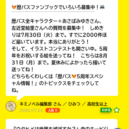
歴バスファンブックでいろいろ募集中！
￣￣￣￣￣￣￣￣￣￣￣￣￣￣￣￣￣￣
歴バス全キャラクター＋あさばみゆきさん、
左近堂絵里さんへの質問を募集中！ しめき
Loading
.
.
.
りは7月30日（火）まで。すでに2000件ほ
ど届いています。本当にありがとう！
そして、イラストコンテストも開さい中。5周
年をお祝いする絵を送ってね！ こちらは8月
31日（月）まで。夏休みによかったら描いて
送ってね！
どちらもくわしくは「歴バス
5周年スペシ
ャル情報！」のトピックスをチェックして
ね。
入
力
キミノベル編集部 さん ／ ひみつ ／ 高校生以上
内
2026.07.23
わかる
人気 !!
容
に
エ