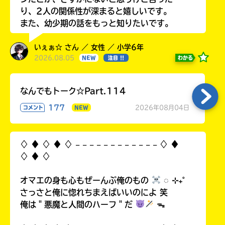
り、2人の関係性が深まると嬉しいです。
また、幼少期の話をもっと知りたいです。
いぇぁ☆ さん ／ 女性 ／ 小学6年
2026.08.05
わかる
NEW
注目 !!
なんでもトーク☆Part.114
177
2026年08月04日
コメント
NEW
♢ ♦︎ ♢ ♦︎ ♢ 𓐄 𓐄 𓐄 𓐄 𓐄 𓐄 𓐄 𓐄 𓐄 𓐄 𓐄 𓐄 ♢ ♦︎
♢ ♦︎ ♢
オマエの身も心もぜーんぶ俺のもの
◌ ⊹₊˚
さっさと俺に惚れちまえばいいのによ 笑
俺は＂悪魔と人間のハーフ＂だ
ᯓ