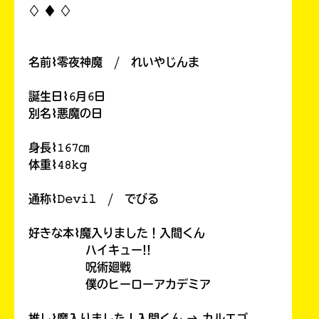
♢ ♦︎ ♢
名前⌇零夜神魔 / れいやじんま
誕生日⌇𝟼月𝟼日
別名⌇悪魔の日
身長⌇𝟷𝟼𝟽㎝
体重⌇𝟺𝟾𝚔𝚐
通称⌇𝙳𝚎𝚟𝚒𝚕 / でびる
好きな本⌇魔入りました！入間くん
ハイキュー!!
呪術廻戦
僕のヒーローアカデミア
推し⌇魔入りました！入間くん → カルエゴ、