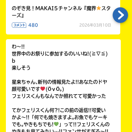
のぞき見！MAKAI５チャンネル『魔界
スタ
ーズ』
480
2026年03月10日
コメント
わ〜!!
世界中のお祭りに参加するのいいね!(≧∇≦)
b
楽しそう
星来ちゃん､新刊の情報見たよ!!あなたのドヤ
顔可愛いです
(ӦｖӦ｡)
フェリスくんもなんでか照れてて可愛かった
てかフェリスくん何?!この前の返信!!可愛い
かよ〜!!「何でも焼きますよ｡お魚でもケーキ
でも｡やきもちでも!
」って!!フェリスくんの
やきもち見てみたい…!!ファンサがすぎる〜!!