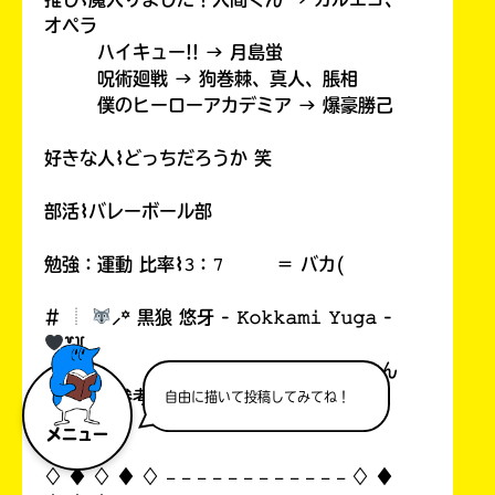
オペラ
ハイキュー!! → 月島蛍
呪術廻戦 → 狗巻棘、真人、脹相
僕のヒーローアカデミア → 爆豪勝己
好きな人⌇どっちだろうか 笑
部活⌇バレーボール部
勉強：運動 比率⌇𝟹：𝟽 ＝ バカ(
# ︎┊︎
⸝꙳ 黒狼 悠牙 - 𝙺𝚘𝚔𝚔𝚊𝚖𝚒 𝚈𝚞𝚐𝚊 -
꒷꒦
さん
の雰囲気参考
自由に描いて投稿してみてね！
メニュー
♢ ♦︎ ♢ ♦︎ ♢ 𓐄 𓐄 𓐄 𓐄 𓐄 𓐄 𓐄 𓐄 𓐄 𓐄 𓐄 𓐄 ♢ ♦︎