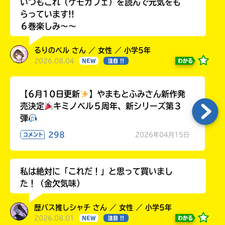
いつもこれ（ケモカフェ）を読んで元気をも
らっています!!
６巻楽しみ～～
るりのベル さん ／ 女性 ／ 小学5年
2026.08.04
わかる
NEW
注目 !!
【6月10日更新
】やまもとふみさん新作発
売決定
キミノベル５周年、新シリーズ第３
弾
298
2026年04月15日
コメント
私は絶対に「これだ！」と思って買いまし
た！（金欠気味）
歴バス推しシャチ さん ／ 女性 ／ 小学5年
2026.08.01
わかる
NEW
注目 !!