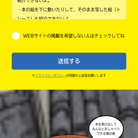
紹介できないよ。
・本の絵を下に敷いたりして、そのまま写した絵（ト
小学4年
レース）も紹介できないよ。
小学5年
・他人の絵を勝手に投稿しないでね。
WEBサイトの掲載を希望しない人はチェックしてね
・送ってからすぐには紹介されないので、待ってて
小学6年
ね。
中学1年
・まだ読んでいない人たちに、本の内容のネタバレに
送信する
ならないよう気をつけてね。
中学2年
・キャンペーン開催中は、投稿した後の画面にバナー
※
プライバシーポリシー
の同意の上送信お願いします
中学3年
が出るので、そこから応募してね。
・ポプラ社の宣伝物で紹介させてもらうことがある
高校生以上
よ。
・かき終えたら、人を傷つけていたり、個人情報をか
きこんでいたり、字がまちがっていたりしないか、読
本を飛び出して
みなおしてみてね。
みんなとおしゃべり
できる掲示板