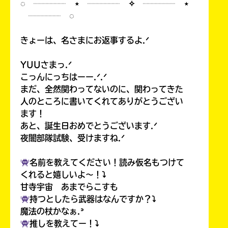
◌ ┈┈┈┈ ⋆ ┈┈┈┈ ✧ ┈┈┈┈ ⋆
┈┈┈┈ ◌
きょーは、名さまにお返事するよ.ᐟ
YUUさまっ.ᐟ
こっんにっちはーー.ᐟ.ᐟ
まだ、全然関わってないのに、関わってきた
人のところに書いてくれてありがとうござい
ます！
あと、誕生日おめでとうございます.ᐟ
夜闇部隊試験、受けますね.ᐟ
名前を教えてください！読み仮名もつけて
くれると嬉しいよ〜！⤵︎
甘寺宇宙 あまでらこすも
持つとしたら武器はなんですか？⤵︎
魔法の杖かなぁ.ᐣ
推しを教えてー！⤵︎