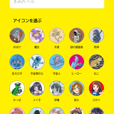
アイコンを選ぶ
おばけ
魔女
天使
謎の調査員
死神
このマチのことを
もっと知りたい
キミに
巨大ロボ
宇宙飛行士
宇宙人
ヒーロー
ねこ
かっぱ
メイ子
伊織
梨久
ひかり