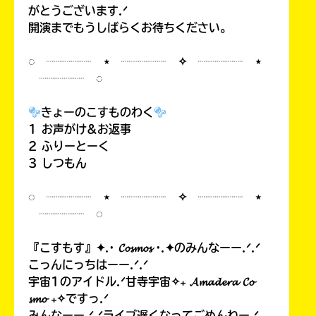
がとうございます.ᐟ
開演までもうしばらくお待ちください。
◌ ┈┈┈┈ ⋆ ┈┈┈┈ ✧ ┈┈┈┈ ⋆
┈┈┈┈ ◌
きょーのこすものわく
1 お声がけ&お返事
2 ふりーとーく
3 しつもん
◌ ┈┈┈┈ ⋆ ┈┈┈┈ ✧ ┈┈┈┈ ⋆
┈┈┈┈ ◌
『こすもす』✦.· 𝓒𝓸𝓼𝓶𝓸𝓼 ·.✦のみんなーー.ᐟ.ᐟ
こっんにっちはーー.ᐟ.ᐟ
宇宙1のアイドル.ᐟ甘寺宇宙✧₊ 𝓐𝓶𝓪𝓭𝓮𝓻𝓪 𝓒𝓸
𝓼𝓶𝓸 ₊✧ですっ.ᐟ
みんなーー.ᐟ.ᐟライブ遅くなってごめんねー.ᐟ.