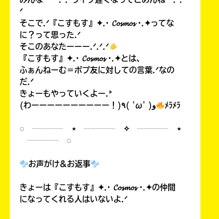
ᐟ
そこで.ᐟ『こすもす』✦.· 𝓒𝓸𝓼𝓶𝓸𝓼 ·.✦ってな
に？って思った.ᐟ
そこのあなたーーー.ᐟ.ᐟ.ᐟ
『こすもす』✦.· 𝓒𝓸𝓼𝓶𝓸𝓼 ·.✦とは、
ふぁんねーむ＝ポプ友に対しての言葉.ᐟなの
だ.ᐟ
きょーもやっていくよー.ᐣ
(わーーーーーーーーーー！)٩( 'ω' )و
ﾒﾗﾒﾗ
◌ ┈┈┈┈ ⋆ ┈┈┈┈ ✧ ┈┈┈┈ ⋆
┈┈┈┈ ◌
お声がけ&お返事
きょーは『こすもす』✦.· 𝓒𝓸𝓼𝓶𝓸𝓼 ·.✦の仲間
になってくれる人はいないよ.ᐟ