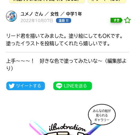
ユメノ さん ／ 女性 ／ 中学1年
2022年10月07日
すき
注目 !!
リード君を描いてみました。塗り絵にしてもOKです。
塗ったイラストを投稿してくれたら嬉しいです。
上手～～～！ 好きな色で塗ってみたいな～（編集部よ
り）
大人気
シリーズに
出会える
みんなの絵が
見られる
ギャラリー