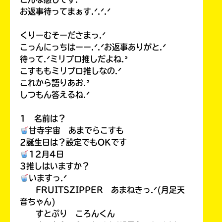
お返事待ってまぁす.ᐟ.ᐟ.ᐟ
くりーむそーださまっ.ᐟ
こっんにっちはーー.ᐟ.ᐟお返事ありがと.ᐟ
待って.ᐟミリプロ推しだよね.ᐣ
こすももミリプロ推しなの.ᐟ
これから語りあお.ᐣ
しつもん答えるね.ᐟ
1 名前は？
甘寺宇宙 あまでらこすも
2誕生日は？設定でもOKです
12月4日
3推しはいますか？
いますっ.ᐟ
FRUITSZIPPER あまねきっ.ᐟ(月足天
音ちゃん)
すとぷり ころんくん