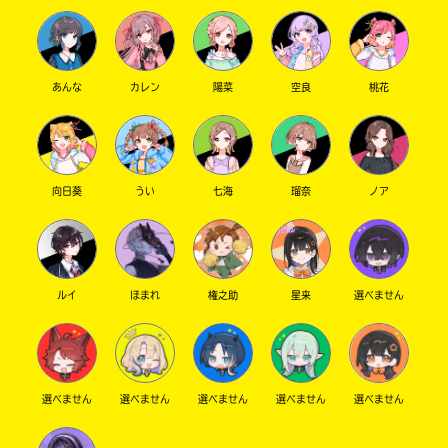
あんな
カレン
陽菜
空良
桃花
向日葵
うい
七海
瑠奈
ノア
ルイ
ほまれ
権之助
星来
選べません
選べません
選べません
選べません
選べません
選べません