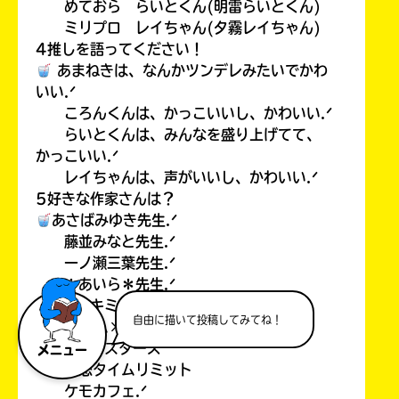
めておら らいとくん(明雷らいとくん)
ミリプロ レイちゃん(夕霧レイちゃん)
4推しを語ってください！
あまねきは、なんかツンデレみたいでかわ
いい.ᐟ
ころんくんは、かっこいいし、かわいい.ᐟ
らいとくんは、みんなを盛り上げてて、
かっこいい.ᐟ
レイちゃんは、声がいいし、かわいい.ᐟ
5好きな作家さんは？
あさばみゆき先生.ᐟ
藤並みなと先生.ᐟ
一ノ瀬三葉先生.ᐟ
＊あいら＊先生.ᐟ
6ポプラキミノベルで好きな本！
自由に描いて投稿してみてね！
プリズム×プロジェクト
魔界✩スターズ
メニュー
初恋タイムリミット
ケモカフェ.ᐟ