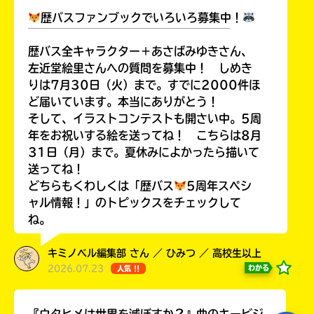
歴バスファンブックでいろいろ募集中！
￣￣￣￣￣￣￣￣￣￣￣￣￣￣￣￣￣￣
歴バス全キャラクター＋あさばみゆきさん、
左近堂絵里さんへの質問を募集中！ しめき
Loading
.
.
.
りは7月30日（火）まで。すでに2000件ほ
ど届いています。本当にありがとう！
そして、イラストコンテストも開さい中。5周
年をお祝いする絵を送ってね！ こちらは8月
31日（月）まで。夏休みによかったら描いて
送ってね！
どちらもくわしくは「歴バス
5周年スペシ
ャル情報！」のトピックスをチェックして
ね。
入
力
キミノベル編集部 さん ／ ひみつ ／ 高校生以上
内
2026.07.23
わかる
人気 !!
容
に
エ