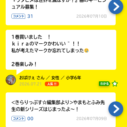
『ウタヒメは世界を滅ぼすか？』曲のキービジ
ラ
ュアル募集！
ー
31
2026年07月10日
が
コメント
あ
る
の
1巻買いました ！
で、
ｋｉｒａのマークかわいい ~ ！！
も
私が考えたマークか忘れてしまった
う
一
2巻楽しみ！
度
い
確
い
おばけぇ さん ／ 女性 ／ 小学6年
え
認
2026.07.21
わかる
人気 !!
し
て
み
<きらりっぷす☆編集部より>やまもとふみ先
て
生の新シリーズはじまったよ～！
ね
00
2026年07月09日
コメント
戻