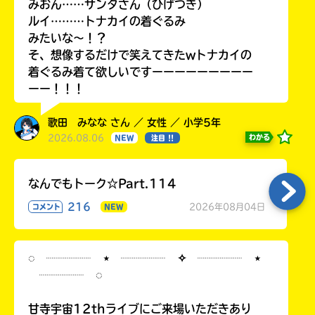
みおん……サンタさん（ひげつき）
ルイ………トナカイの着ぐるみ
みたいな〜！？
そ、想像するだけで笑えてきたwトナカイの
着ぐるみ着て欲しいですーーーーーーーーー
ーー！！！
歌田 みなな さん ／ 女性 ／ 小学5年
2026.08.06
わかる
NEW
注目 !!
なんでもトーク☆Part.114
216
2026年08月04日
コメント
NEW
◌ ┈┈┈┈ ⋆ ┈┈┈┈ ✧ ┈┈┈┈ ⋆
┈┈┈┈ ◌
甘寺宇宙12thライブにご来場いただきあり