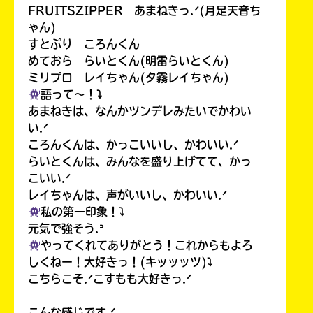
FRUITSZIPPER あまねきっ.ᐟ(月足天音ち
ゃん)
すとぷり ころんくん
めておら らいとくん(明雷らいとくん)
ミリプロ レイちゃん(夕霧レイちゃん)
語って〜！⤵︎
あまねきは、なんかツンデレみたいでかわい
い.ᐟ
ころんくんは、かっこいいし、かわいい.ᐟ
らいとくんは、みんなを盛り上げてて、かっ
こいい.ᐟ
レイちゃんは、声がいいし、かわいい.ᐟ
私の第一印象！⤵︎
元気で強そう.ᐣ
やってくれてありがとう！これからもよろ
しくねー！大好きっ！(キッッッツ)⤵︎
こちらこそ.ᐟこすもも大好きっ.ᐟ
こんな感じです.ᐟ