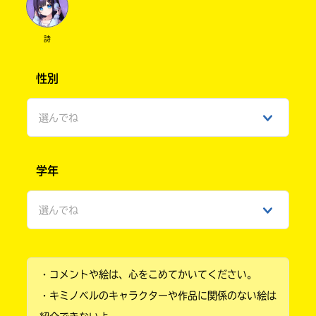
詩
性別
選んでね
男性
学年
女性
選んでね
ひみつ
小学1年
・コメントや絵は、心をこめてかいてください。
小学2年
・キミノベルのキャラクターや作品に関係のない絵は
小学3年