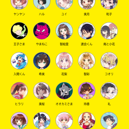
ヤンヤン
ハル
ユイ
実月
和子
キーワードから探す
王子さま
やまねこ
智絵里
渡会くん
南と小花
入間くん
希実
花梨
智彩
コオリ
オフィシャルアカウント
ヒラリ
美桜
オオカミさま
玲香
礼
SNSでシェアする