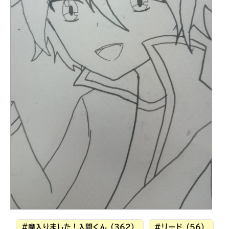
見つかる
本を飛び出して
みんなとおしゃべり
できる掲示板
#魔入りました！入間くん（362）
#リード（56）