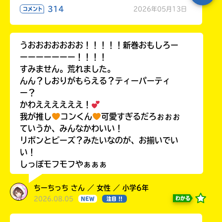
314
2026年05月13日
コメント
うおおおおおおお！！！！！新巻おもしろー
ーーーーーーー！！！！
すみません。荒れました。
んん？しおりがもらえる？ティーパーティ
ー？
かわええええええ！
我が推し
コンくん
可愛すぎるだろぉぉぉ
ていうか、みんなかわいい！
リボンとビーズ？みたいなのが、お揃いでい
い！
しっぽモフモフやぁぁぁ
ちーちっち さん ／ 女性 ／ 小学6年
2026.08.05
わかる
NEW
注目 !!