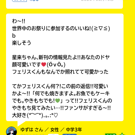
わ〜!!
世界中のお祭りに参加するのいいね!(≧∇≦)
b
楽しそう
星来ちゃん､新刊の情報見たよ!!あなたのドヤ
顔可愛いです
(ӦｖӦ｡)
フェリスくんもなんでか照れてて可愛かった
てかフェリスくん何?!この前の返信!!可愛い
かよ〜!!「何でも焼きますよ｡お魚でもケーキ
でも｡やきもちでも!
」って!!フェリスくんの
やきもち見てみたい…!!ファンサがすぎる〜!!
大好き(*˘︶˘*).｡.:*♡
ゆずは さん ／ 女性 ／ 中学3年