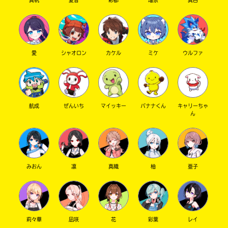
真帆
夏音
彩都
瑠奈
真白
愛
シャオロン
カケル
ミケ
ウルファ
航成
ぜんいち
マイッキー
バナナくん
キャリーちゃ
ん
みおん
凛
真織
柚
亜子
莉々華
凪咲
花
彩葉
レイ