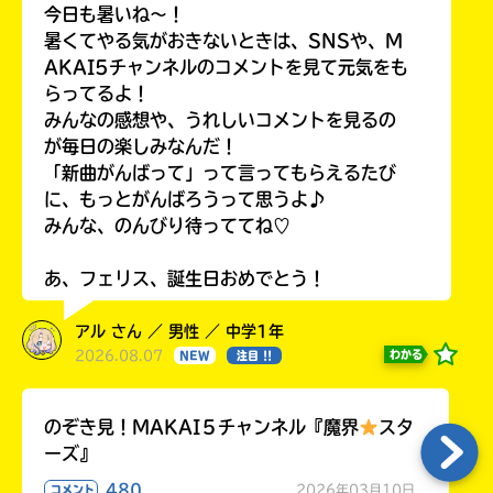
今日も暑いね〜！
暑くてやる気がおきないときは、SNSや、M
AKAI5チャンネルのコメントを見て元気をも
らってるよ！
みんなの感想や、うれしいコメントを見るの
が毎日の楽しみなんだ！
「新曲がんばって」って言ってもらえるたび
に、もっとがんばろうって思うよ♪
みんな、のんびり待っててね♡
あ、フェリス、誕生日おめでとう！
アル さん ／ 男性 ／ 中学1年
2026.08.07
わかる
NEW
注目 !!
のぞき見！MAKAI５チャンネル『魔界
スタ
ーズ』
480
2026年03月10日
コメント