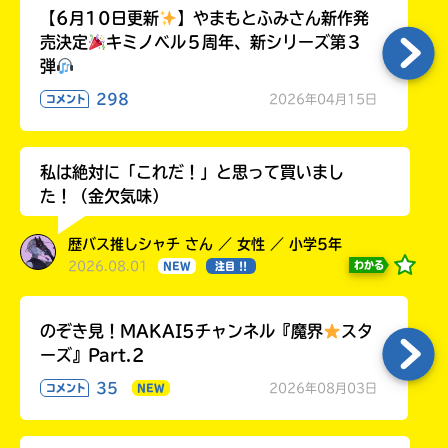
【6月10日更新
】やまもとふみさん新作発
売決定
キミノベル５周年、新シリーズ第３
弾
298
2026年04月15日
コメント
私は絶対に「これだ！」と思って買いまし
た！（金欠気味）
歴バス推しシャチ さん ／ 女性 ／ 小学5年
2026.08.01
わかる
NEW
注目 !!
のぞき見！MAKAI5チャンネル『魔界
スタ
ーズ』Part.2
35
2026年08月03日
コメント
NEW