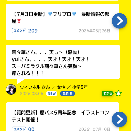
る
【7月3日更新】
プリプロ
最新情報の部
屋
209
2026年05月26日
コメント
莉々華さん、、、美し〜（感動）
yuiさん、、、、天才！天才！天才！
スーパミラクル莉々華さん笑顔〜
癒される！！！
ウィンネル さん ／ 女性 ／ 小学5年
2026.08.06
わかる
NEW
注目 !!
【質問更新】歴バス5周年記念 イラストコン
テスト開催！
00
2026年07月10日
コメント