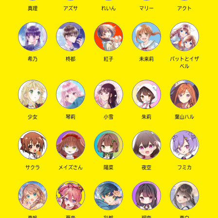
真理
アズサ
れいん
マリー
アクト
希乃
柊都
紅子
未来莉
パットとイザ
ベル
少女
琴莉
小雪
朱莉
葉山ハル
サクラ
メイズさん
陽菜
夜空
フミカ