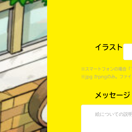
イラスト
※スマートフォンの場合「
※jpg かpngのみ。ファ
メッセージ