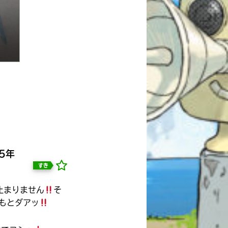
5年
すき
止まりません
そ
もとダアッ
自分だけの
本だなが作れる！