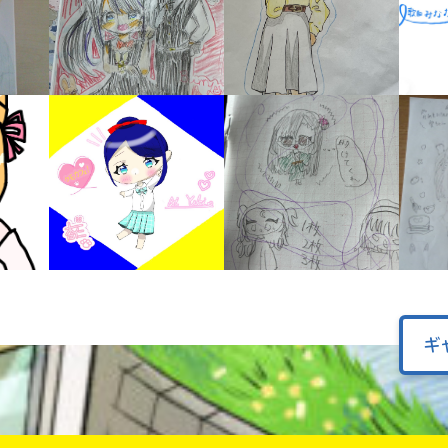
オフィシャルアカウント
ラ
ー
が
あ
Loading
.
.
.
る
の
で、
も
SNSでシェアする
う
一
度
い
確
い
え
認
し
て
ギ
み
て
ね