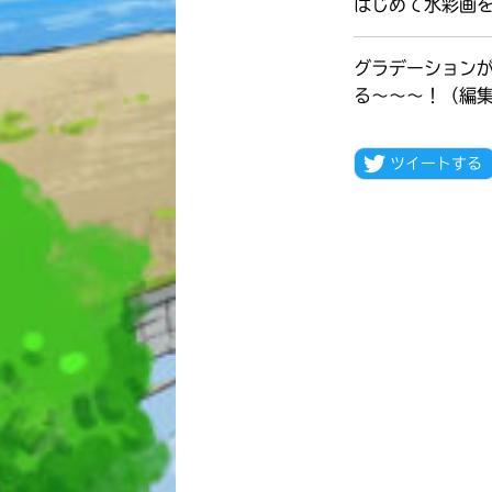
はじめて水彩画
グラデーション
る～～～！（編