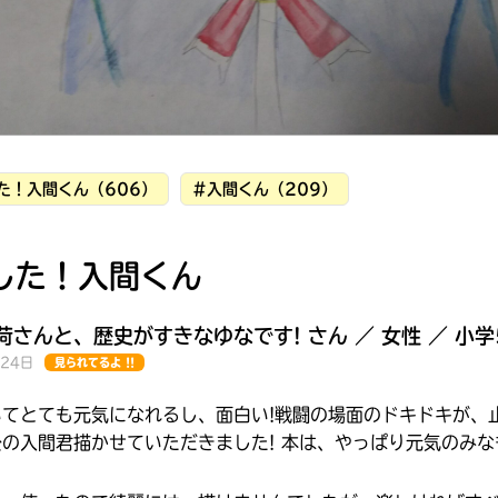
た！入間くん（606）
#入間くん（209）
した！入間くん
荷さんと、歴史がすきなゆなです! さん ／ 女性 ／ 小学
月24日
見られてるよ !!
てとても元気になれるし、面白い!戦闘の場面のドキドキが、
みんなの絵が
の入間君描かせていただきました! 本は、やっぱり元気のみな
見られる
ギャラリー