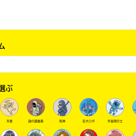
ム
選ぶ
天使
謎の調査員
死神
巨大ロボ
宇宙飛行士