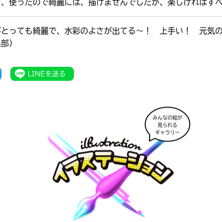
を、使ったので綺麗には、描けませんでしたが、楽しければす
がとっても綺麗で、水彩のよさが出てる～！ 上手い！ 元気
集部）
みんなの絵が
見られる
ギャラリー
書店に届いた
みんなからのお手紙が
読める