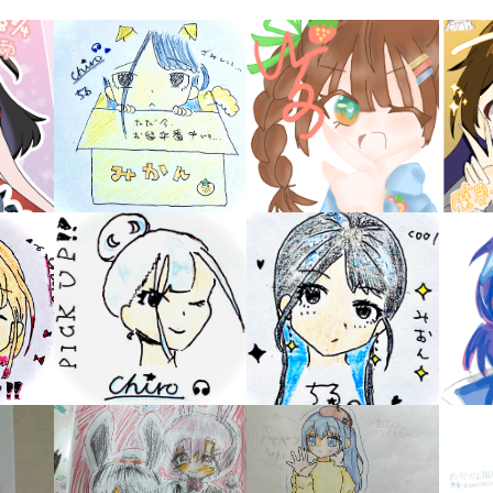
キーワードから探す
入
力
内
容
に
エ