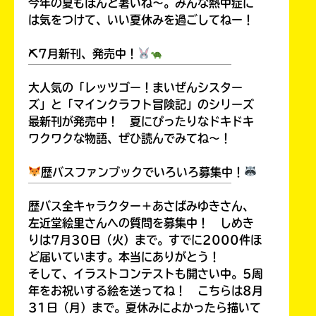
今年の夏もほんと暑いね～。みんな熱中症に
は気をつけて、いい夏休みを過ごしてねー！
⛏7月新刊、発売中！
￣￣￣￣￣￣￣￣￣￣￣￣￣￣￣￣￣￣
Loading
.
.
.
大人気の「レッツゴー！まいぜんシスター
ズ」と「マインクラフト冒険記」のシリーズ
最新刊が発売中！ 夏にぴったりなドキドキ
ワクワクな物語、ぜひ読んでみてね～！
歴バスファンブックでいろいろ募集中！
￣￣￣￣￣￣￣￣￣￣￣￣￣￣￣￣￣￣
歴バス全キャラクター＋あさばみゆきさん、
左近堂絵里さんへの質問を募集中！ しめき
入
りは7月30日（火）まで。すでに2000件ほ
力
ど届いています。本当にありがとう！
内
そして、イラストコンテストも開さい中。5周
容
年をお祝いする絵を送ってね！ こちらは8月
に
31日（月）まで。夏休みによかったら描いて
エ