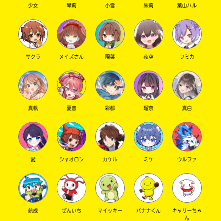
少女
琴莉
小雪
朱莉
葉山ハル
サクラ
メイズさん
陽菜
夜空
フミカ
真帆
夏音
彩都
瑠奈
真白
愛
シャオロン
カケル
ミケ
ウルファ
航成
ぜんいち
マイッキー
バナナくん
キャリーちゃ
ん