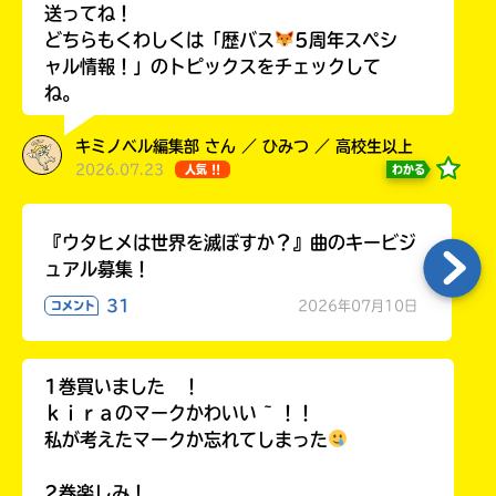
送ってね！
ラ
どちらもくわしくは「歴バス
5周年スペシ
ー
が
ャル情報！」のトピックスをチェックして
あ
ね。
る
の
キミノベル編集部 さん ／ ひみつ ／ 高校生以上
で、
2026.07.23
わかる
人気 !!
も
う
一
『ウタヒメは世界を滅ぼすか？』曲のキービジ
度
ュアル募集！
い
確
い
31
え
2026年07月10日
コメント
認
し
て
1巻買いました ！
み
ｋｉｒａのマークかわいい ~ ！！
て
ね
私が考えたマークか忘れてしまった
戻
2巻楽しみ！