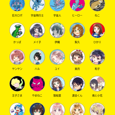
巨大ロボ
宇宙飛行士
宇宙人
ヒーロー
ねこ
キーワードから探す
かっぱ
メイ子
伊織
梨久
ひかり
ヤンヤン
ハル
ユイ
実月
和子
オフィシャルアカウント
王子さま
やまねこ
智絵里
渡会くん
南と小花
SNSでシェアする