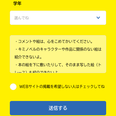
学年
女性
選んでね
ひみつ
小学1年
・コメントや絵は、心をこめてかいてください。
小学2年
・キミノベルのキャラクターや作品に関係のない絵は
小学3年
紹介できないよ。
・本の絵を下に敷いたりして、そのまま写した絵（ト
小学4年
レース）も紹介できないよ。
小学5年
・他人の絵を勝手に投稿しないでね。
WEBサイトの掲載を希望しない人はチェックしてね
・送ってからすぐには紹介されないので、待ってて
小学6年
ね。
中学1年
・まだ読んでいない人たちに、本の内容のネタバレに
送信する
ならないよう気をつけてね。
中学2年