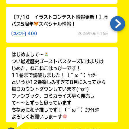
【7/10 イラストコンテスト情報更新！】歴
バス5周年
スペシャル情報！
400
2026年06月16日
コメント
はじめまして〜
つい最近歴史ゴーストバスターズにはまりは
じめた、ねこねこはっぴーです！
11巻まで読破しました！（＾ω＾）ﾔｯﾀｰ
というか12巻楽しみすぎて8月に入ってから
毎日カウントダウンしています(^o^)
ファンブック、コミカライズ早く発売し
て〜〜とずっと思っています
ちなみに和子推しです！（＾ω＾）ｶﾜｲｲﾖﾈ
よろしくお願いしま〜す