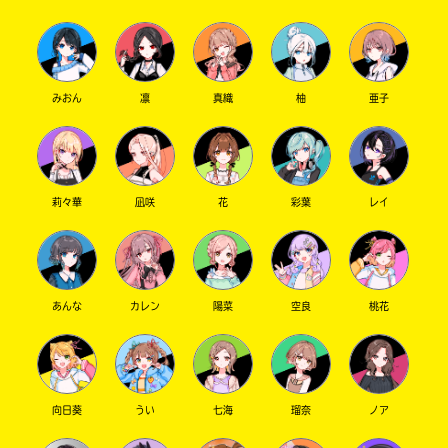
みおん
凛
真織
柚
亜子
莉々華
凪咲
花
彩葉
レイ
あんな
カレン
陽菜
空良
桃花
向日葵
うい
七海
瑠奈
ノア