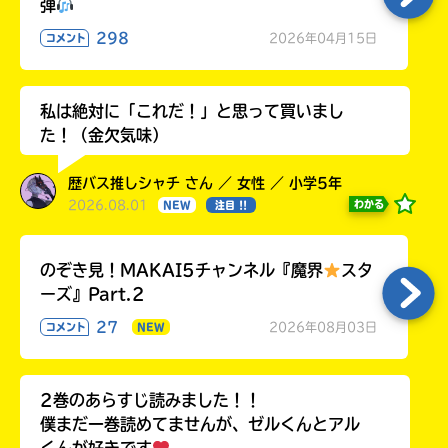
弾
298
2026年04月15日
コメント
私は絶対に「これだ！」と思って買いまし
た！（金欠気味）
歴バス推しシャチ さん ／ 女性 ／ 小学5年
2026.08.01
わかる
NEW
注目 !!
のぞき見！MAKAI5チャンネル『魔界
スタ
ーズ』Part.2
27
2026年08月03日
コメント
NEW
2巻のあらすじ読みました！！
僕まだ一巻読めてませんが、ゼルくんとアル