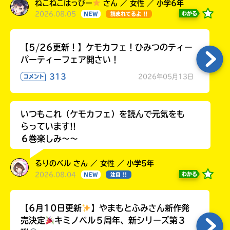
ねこねこはっぴー
さん ／ 女性 ／ 小学6年
2026.08.05
わかる
NEW
読まれてるよ !!
【5/26更新！】ケモカフェ！ひみつのティー
パーティーフェア開さい！
313
2026年05月13日
コメント
いつもこれ（ケモカフェ）を読んで元気をも
らっています!!
６巻楽しみ～～
るりのベル さん ／ 女性 ／ 小学5年
2026.08.04
わかる
NEW
注目 !!
【6月10日更新
】やまもとふみさん新作発
売決定
キミノベル５周年、新シリーズ第３