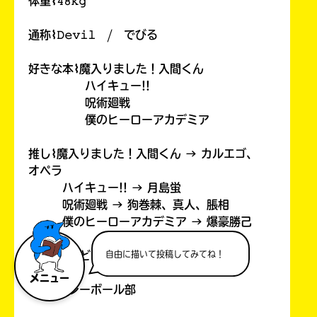
体重⌇𝟺𝟾𝚔𝚐
通称⌇𝙳𝚎𝚟𝚒𝚕 / でびる
好きな本⌇魔入りました！入間くん
ハイキュー!!
呪術廻戦
僕のヒーローアカデミア
推し⌇魔入りました！入間くん → カルエゴ、
オペラ
ハイキュー!! → 月島蛍
呪術廻戦 → 狗巻棘、真人、脹相
僕のヒーローアカデミア → 爆豪勝己
自由に描いて投稿してみてね！
好きな人⌇どっちだろうか 笑
メニュー
部活⌇バレーボール部