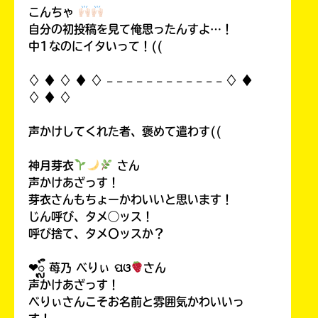
こんちゃ
自分の初投稿を見て俺思ったんすよ…！
中1なのにイタいって！((
♢ ♦︎ ♢ ♦︎ ♢ 𓐄 𓐄 𓐄 𓐄 𓐄 𓐄 𓐄 𓐄 𓐄 𓐄 𓐄 𓐄 ♢ ♦︎
♢ ♦︎ ♢
声かけしてくれた者、褒めて遣わす((
神月芽衣
さん
声かけあざっす！
芽衣さんもちょーかわいいと思います！
じん呼び、タメ◯ッス！
呼び捨て、タメ〇ッスか？
❤︎ᬼ 苺乃 べりぃ ପଓ
さん
声かけあざっす！
べりぃさんこそお名前と雰囲気かわいいっ