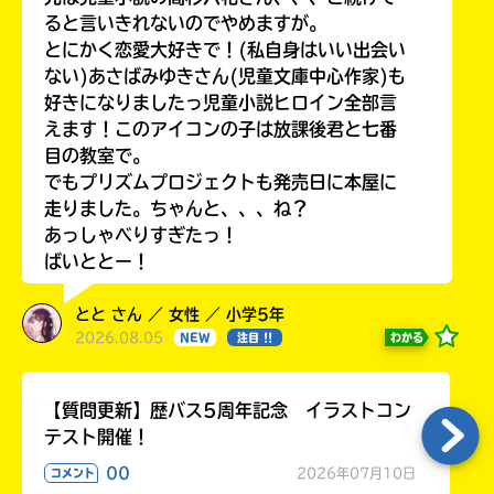
ると言いきれないのでやめますが。
とにかく恋愛大好きで！(私自身はいい出会い
ない)あさばみゆきさん(児童文庫中心作家)も
好きになりましたっ児童小説ヒロイン全部言
えます！このアイコンの子は放課後君と七番
目の教室で。
でもプリズムプロジェクトも発売日に本屋に
走りました。ちゃんと、、、ね？
あっしゃべりすぎたっ！
ばいととー！
とと さん ／ 女性 ／ 小学5年
2026.08.05
わかる
NEW
注目 !!
【質問更新】歴バス5周年記念 イラストコン
テスト開催！
00
2026年07月10日
コメント