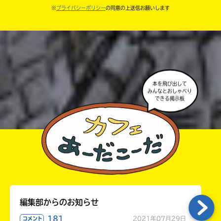
・キャンペーン開催中は、投稿した後の画面にバナー
※
プライバシーポリシー
の同意の上送信お願いします
中学3年
が出るので、そこから応募してね。
・ポプラ社の宣伝物で紹介させてもらうことがある
高校生以上
よ。
・かき終えたら、人を傷つけていたり、個人情報をか
きこんでいたり、字がまちがっていたりしないか、読
本を飛び出して
みんなとおしゃべり
みなおしてみてね。
できる掲示板
編集部からのお知らせ
181
2021年07月29日
コメント