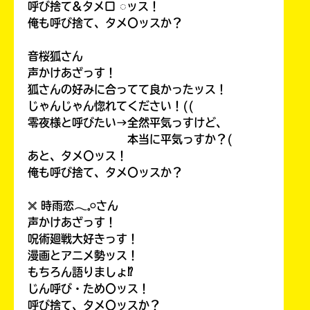
呼び捨て&タメ口 ◌ッス！
俺も呼び捨て、タメ〇ッスか？
音桜狐さん
声かけあざっす！
狐さんの好みに合ってて良かったッス！
じゃんじゃん惚れてください！((
零夜様と呼びたい→全然平気っすけど、
本当に平気っすか？(
あと、タメ〇ッス！
俺も呼び捨て、タメ〇ッスか？
𓏴 時雨恋𓂃𓈒𓏸さん
声かけあざっす！
呪術廻戦大好きっす！
漫画とアニメ勢ッス！
もちろん語りましょ⁉
じん呼び・ため〇ッス！
呼び捨て、タメ〇ッスか？