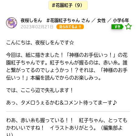
#花園紅子（9）
夜桜しをん #花園紅子ちゃん さん ／ 女性 ／ 小学6年
2023年02月21日
すき
見られてるよ !!
こんにちは、夜桜しをんです☆
今回は、紙に描きました！「神様のお手伝いっ！」の花
園紅子ちゃんです。紅子ちゃんが握るのは、赤い糸。誰
と繋がってるのでしょうかっ！？それは、「神様のお手
伝いっ！」本編を読んでからのお楽しみっ。
では、ここら辺で失礼します！
大人気
あっ、タメ口うぇるかむ&コメント待ってまーす♪
シリーズに
出会える
わあ、赤い糸も握っている！！ 紅子ちゃん、とっても
かわいいですね！ イラストありがとう。（編集部よ
り）