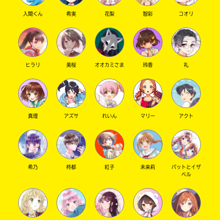
入間くん
希実
花梨
智彩
コオリ
ヒラリ
美桜
オオカミさま
玲香
礼
真理
アズサ
れいん
マリー
アクト
希乃
柊都
紅子
未来莉
パットとイザ
ベル