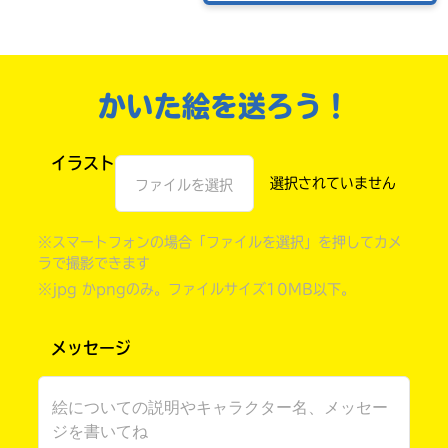
かいた絵を送ろう！
イラスト
ファイルを選択
※スマートフォンの場合「ファイルを選択」を押してカメ
書店に届いた
ラで撮影できます
みんなからのお手紙が
読める
※jpg かpngのみ。ファイルサイズ10MB以下。
メッセージ