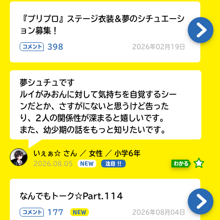
『プリプロ』ステージ衣装＆夢のシチュエーシ
ョン募集！
398
2026年02月19日
コメント
夢シュチュです
ルイがみおんに対して気持ちを自覚するシー
ンだとか、さすがにないと思うけど告った
り、2人の関係性が深まると嬉しいです。
また、幼少期の話をもっと知りたいです。
いぇぁ☆ さん ／ 女性 ／ 小学6年
2026.08.05
わかる
NEW
注目 !!
なんでもトーク☆Part.114
177
2026年08月04日
コメント
NEW