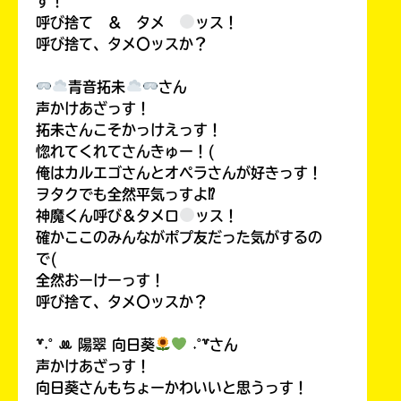
す！
呼び捨て ＆ タメ
ッス！
呼び捨て、タメ〇ッスか？
青音拓未
さん
声かけあざっす！
拓未さんこそかっけえっす！
惚れてくれてさんきゅー！(
俺はカルエゴさんとオペラさんが好きっす！
ヲタクでも全然平気っすよ⁉
神魔くん呼び＆タメロ
ッス！
確かここのみんながポプ友だった気がするの
で(
全然おーけーっす！
呼び捨て、タメ〇ッスか？
꒷˖˚ ꔛ‬ 陽翠 向日葵
˖˚꒷さん
声かけあざっす！
向日葵さんもちょーかわいいと思うっす！