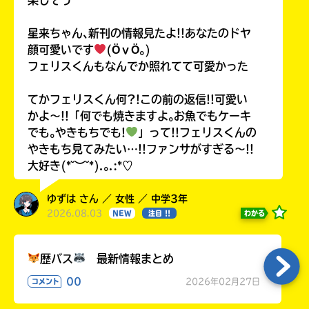
星来ちゃん､新刊の情報見たよ!!あなたのドヤ
顔可愛いです
(ӦｖӦ｡)
フェリスくんもなんでか照れてて可愛かった
てかフェリスくん何?!この前の返信!!可愛い
かよ〜!!「何でも焼きますよ｡お魚でもケーキ
でも｡やきもちでも!
」って!!フェリスくんの
やきもち見てみたい…!!ファンサがすぎる〜!!
大好き(*˘︶˘*).｡.:*♡
ゆずは さん ／ 女性 ／ 中学3年
2026.08.03
わかる
NEW
注目 !!
歴バス
最新情報まとめ
00
2026年02月27日
コメント