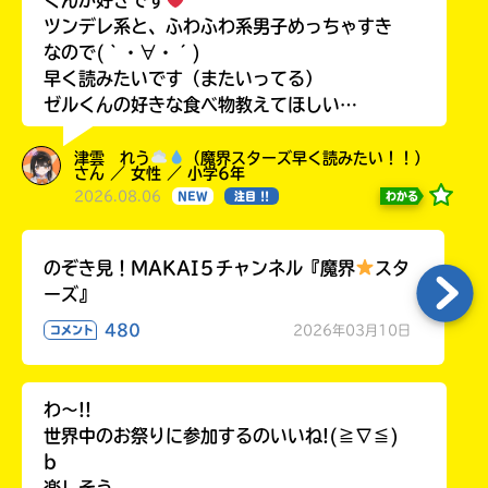
くんが好きです
ツンデレ系と、ふわふわ系男子めっちゃすき
なので(｀・∀・´)
早く読みたいです（またいってる）
ゼルくんの好きな食べ物教えてほしい…
津雲 れう
（魔界スターズ早く読みたい！！）
さん ／ 女性 ／ 小学6年
2026.08.06
わかる
NEW
注目 !!
のぞき見！MAKAI５チャンネル『魔界
スタ
ーズ』
480
2026年03月10日
コメント
わ〜!!
世界中のお祭りに参加するのいいね!(≧∇≦)
b
楽しそう