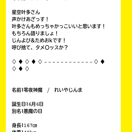
星空叶多さん
声かけあざっす！
叶多さんもめっちゃかっこいいと思います！
もちろん語りましょ！
じんよび&ためおkです！
呼び捨て、タメ〇ッスか？
♢ ♦︎ ♢ ♦︎ ♢ 𓐄 𓐄 𓐄 𓐄 𓐄 𓐄 𓐄 𓐄 𓐄 𓐄 𓐄 𓐄 ♢ ♦︎
♢ ♦︎ ♢
名前⌇零夜神魔 / れいやじんま
誕生日⌇𝟼月𝟼日
別名⌇悪魔の日
身長⌇𝟷𝟼𝟽㎝