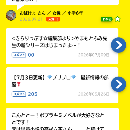
る
おばけぇ さん ／ 女性 ／ 小学6年
2026.07.21
わかる
人気 !!
<きらりっぷす☆編集部より>やまもとふみ先
生の新シリーズはじまったよ～！
00
2026年07月09日
コメント
【7月3日更新】
プリプロ
最新情報の部
屋
205
2026年05月26日
コメント
こんととー！ポプラキミノベルが大好きなと
とです！
元は児童小説の高杉六花さん、、、と続けて