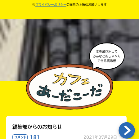
・キャンペーン開催中は、投稿した後の画面にバナー
※
プライバシーポリシー
の同意の上送信お願いします
中学3年
が出るので、そこから応募してね。
・ポプラ社の宣伝物で紹介させてもらうことがある
高校生以上
よ。
・かき終えたら、人を傷つけていたり、個人情報をか
きこんでいたり、字がまちがっていたりしないか、読
本を飛び出して
みんなとおしゃべり
みなおしてみてね。
できる掲示板
編集部からのお知らせ
181
2021年07月29日
コメント