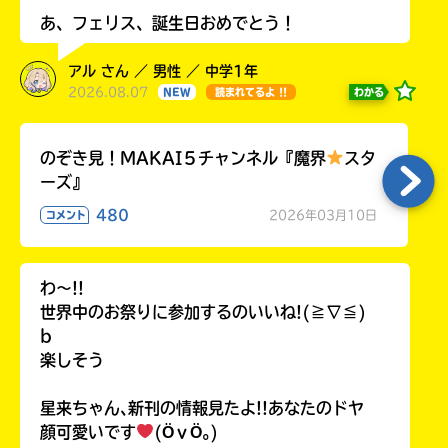
あ、フェリス、誕生日おめでとう！
アル さん ／ 男性 ／ 中学1年
2026.08.07
わかる
NEW
読まれてるよ !!
のぞき見！MAKAI５チャンネル『魔界
スタ
ーズ』
480
2026年03月10日
コメント
わ〜!!
世界中のお祭りに参加するのいいね!(≧∇≦)
b
楽しそう
星来ちゃん､新刊の情報見たよ!!あなたのドヤ
顔可愛いです
(ӦｖӦ｡)