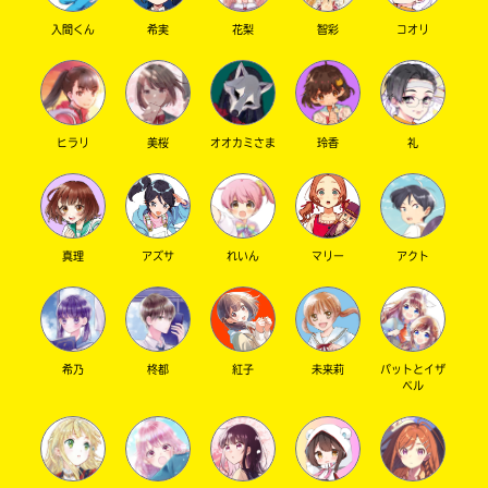
入間くん
希実
花梨
智彩
コオリ
キーワードから探す
ヒラリ
美桜
オオカミさま
玲香
礼
真理
アズサ
れいん
マリー
アクト
オフィシャルアカウント
希乃
柊都
紅子
未来莉
パットとイザ
ベル
SNSでシェアする