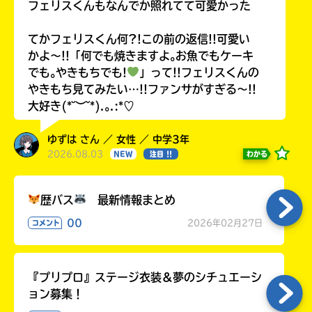
フェリスくんもなんでか照れてて可愛かった
てかフェリスくん何?!この前の返信!!可愛い
かよ〜!!「何でも焼きますよ｡お魚でもケーキ
でも｡やきもちでも!
」って!!フェリスくんの
やきもち見てみたい…!!ファンサがすぎる〜!!
大好き(*˘︶˘*).｡.:*♡
ゆずは さん ／ 女性 ／ 中学3年
2026.08.03
わかる
NEW
注目 !!
歴バス
最新情報まとめ
00
2026年02月27日
コメント
『プリプロ』ステージ衣装＆夢のシチュエーシ
ョン募集！