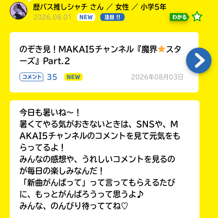
歴バス推しシャチ さん ／ 女性 ／ 小学5年
2026.08.01
わかる
NEW
注目 !!
のぞき見！MAKAI5チャンネル『魔界
スタ
ーズ』Part.2
35
2026年08月03日
コメント
NEW
今日も暑いね〜！
暑くてやる気がおきないときは、SNSや、M
AKAI5チャンネルのコメントを見て元気をも
らってるよ！
みんなの感想や、うれしいコメントを見るの
が毎日の楽しみなんだ！
「新曲がんばって」って言ってもらえるたび
に、もっとがんばろうって思うよ♪
みんな、のんびり待っててね♡