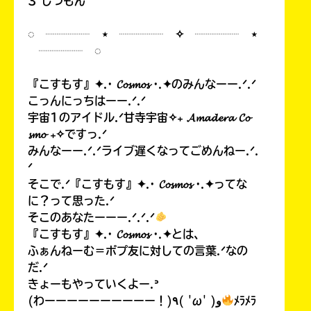
3 しつもん
◌ ┈┈┈┈ ⋆ ┈┈┈┈ ✧ ┈┈┈┈ ⋆
┈┈┈┈ ◌
『こすもす』✦.· 𝓒𝓸𝓼𝓶𝓸𝓼 ·.✦のみんなーー.ᐟ.ᐟ
こっんにっちはーー.ᐟ.ᐟ
宇宙1のアイドル.ᐟ甘寺宇宙✧₊ 𝓐𝓶𝓪𝓭𝓮𝓻𝓪 𝓒𝓸
𝓼𝓶𝓸 ₊✧ですっ.ᐟ
みんなーー.ᐟ.ᐟライブ遅くなってごめんねー.ᐟ.
ᐟ
そこで.ᐟ『こすもす』✦.· 𝓒𝓸𝓼𝓶𝓸𝓼 ·.✦ってな
に？って思った.ᐟ
そこのあなたーーー.ᐟ.ᐟ.ᐟ
『こすもす』✦.· 𝓒𝓸𝓼𝓶𝓸𝓼 ·.✦とは、
ふぁんねーむ＝ポプ友に対しての言葉.ᐟなの
だ.ᐟ
きょーもやっていくよー.ᐣ
(わーーーーーーーーーー！)٩( 'ω' )و
ﾒﾗﾒﾗ