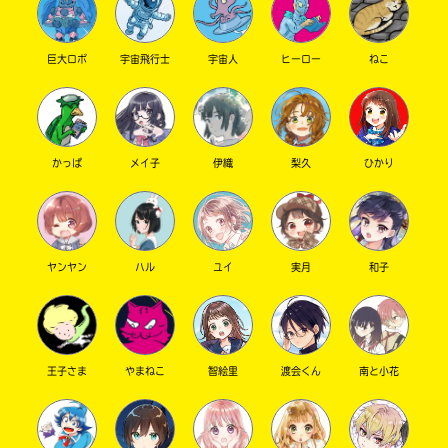
巨大ロボ
宇宙飛行士
宇宙人
ヒーロー
ねこ
かっぱ
メイ子
伊織
梨久
ひかり
このマチのことを
もっと知りたい
キミに
ヤンヤン
ハル
ユイ
実月
和子
王子さま
やまねこ
智絵里
渡会くん
南と小花