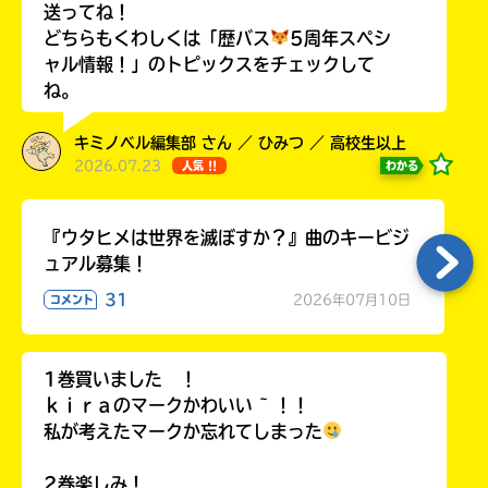
送ってね！
どちらもくわしくは「歴バス
5周年スペシ
ャル情報！」のトピックスをチェックして
ね。
Loading
.
.
.
キミノベル編集部 さん ／ ひみつ ／ 高校生以上
2026.07.23
わかる
人気 !!
『ウタヒメは世界を滅ぼすか？』曲のキービジ
ュアル募集！
31
2026年07月10日
コメント
入
1巻買いました ！
力
ｋｉｒａのマークかわいい ~ ！！
内
容
私が考えたマークか忘れてしまった
に
エ
2巻楽しみ！