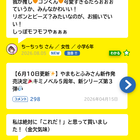
我が推し
コンくん
可愛すぎるだろぉぉぉ
ていうか、みんなかわいい！
リボンとビーズ？みたいなのが、お揃いでい
い！
しっぽモフモフやぁぁぁ
ちーちっち さん ／ 女性 ／ 小学6年
2026.08.05
わかる
NEW
注目 !!
【6月10日更新
】やまもとふみさん新作発
売決定
キミノベル５周年、新シリーズ第３
弾
298
2026年04月15日
コメント
私は絶対に「これだ！」と思って買いまし
た！（金欠気味）