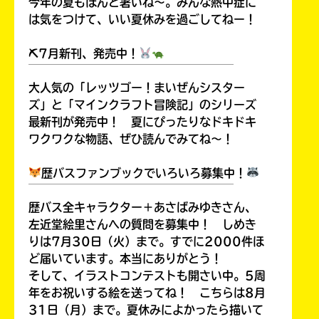
今年の夏もほんと暑いね～。みんな熱中症に
は気をつけて、いい夏休みを過ごしてねー！
⛏7月新刊、発売中！
￣￣￣￣￣￣￣￣￣￣￣￣￣￣￣￣￣￣
大人気の「レッツゴー！まいぜんシスター
ズ」と「マインクラフト冒険記」のシリーズ
最新刊が発売中！ 夏にぴったりなドキドキ
ワクワクな物語、ぜひ読んでみてね～！
歴バスファンブックでいろいろ募集中！
￣￣￣￣￣￣￣￣￣￣￣￣￣￣￣￣￣￣
歴バス全キャラクター＋あさばみゆきさん、
左近堂絵里さんへの質問を募集中！ しめき
りは7月30日（火）まで。すでに2000件ほ
ど届いています。本当にありがとう！
そして、イラストコンテストも開さい中。5周
年をお祝いする絵を送ってね！ こちらは8月
31日（月）まで。夏休みによかったら描いて