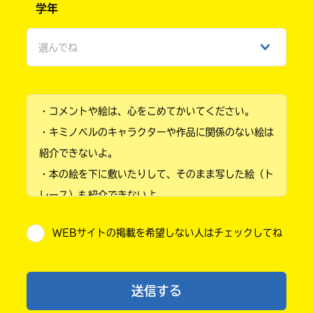
学年
女性
選んでね
ひみつ
小学1年
・コメントや絵は、心をこめてかいてください。
小学2年
・キミノベルのキャラクターや作品に関係のない絵は
小学3年
紹介できないよ。
・本の絵を下に敷いたりして、そのまま写した絵（ト
小学4年
レース）も紹介できないよ。
小学5年
・他人の絵を勝手に投稿しないでね。
WEBサイトの掲載を希望しない人はチェックしてね
・送ってからすぐには紹介されないので、待ってて
小学6年
ね。
中学1年
・まだ読んでいない人たちに、本の内容のネタバレに
送信する
ならないよう気をつけてね。
中学2年