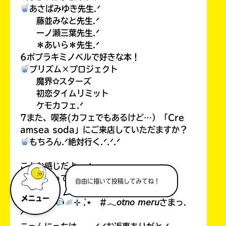
あさばみゆき先生.ᐟ
藤並みなと先生.ᐟ
一ノ瀬三葉先生.ᐟ
＊あいら＊先生.ᐟ
6ポプラキミノベルで好きな本！
プリズム×プロジェクト
魔界✩スターズ
初恋タイムリミット
ケモカフェ.ᐟ
7また、喫茶(カフェでもあるけど…）「Cre
amsea soda」にご来店していただますか？
もちろん.ᐟ絶対行く.ᐟ.ᐟ.ᐟ
こんな感じだよっ.ᐟ
お返事待ってるよぉ.ᐟ.ᐟ.ᐟ
自由に描いて投稿してみてね！
メニュー
音乃 める
⊹ ̊.⋆ #𓂃𝘰𝘵𝘯𝘰 𝘮𝘦𝘳𝘶さまっ.
ᐟ