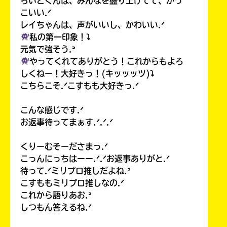
らいとくんは、みんなを盛り上げてて、かっ
こいい.ᐟ
レイちゃんは、声がいいし、かわいい.ᐟ
私の第一印象！⤵︎
元気で強そう.ᐣ
やってくれてありがとう！これからもよろ
しくねー！大好きっ！(キッッッツ)⤵︎
こちらこそ.ᐟこすもも大好きっ.ᐟ
こんな感じです.ᐟ
お返事待ってまぁす.ᐟ.ᐟ.ᐟ
くりーむそーださまっ.ᐟ
こっんにっちはーー.ᐟ.ᐟお返事ありがと.ᐟ
待って.ᐟミリプロ推しだよね.ᐣ
こすももミリプロ推しなの.ᐟ
これから語りあお.ᐣ
しつもん答えるね.ᐟ