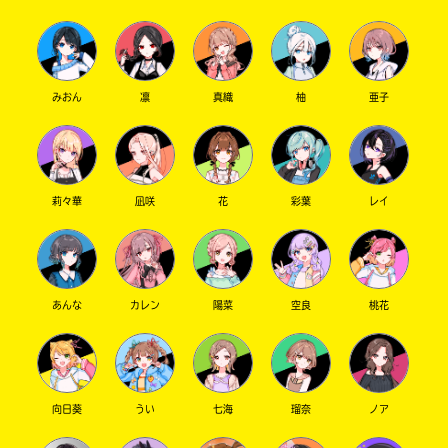
みおん
凛
真織
柚
亜子
莉々華
凪咲
花
彩葉
レイ
あんな
カレン
陽菜
空良
桃花
向日葵
うい
七海
瑠奈
ノア