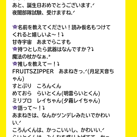
あと、誕生日おめでとうございます.ᐟ
夜闇部隊試験、受けますね.ᐟ
名前を教えてください！読み仮名もつけて
くれると嬉しいよ〜！⤵︎
甘寺宇宙 あまでらこすも
持つとしたら武器はなんですか？⤵︎
魔法の杖かなぁ.ᐣ
推しを教えてー！⤵︎
FRUITSZIPPER あまねきっ.ᐟ(月足天音ち
ゃん)
すとぷり ころんくん
めておら らいとくん(明雷らいとくん)
ミリプロ レイちゃん(夕霧レイちゃん)
語って〜！⤵︎
あまねきは、なんかツンデレみたいでかわい
い.ᐟ
ころんくんは、かっこいいし、かわいい.ᐟ