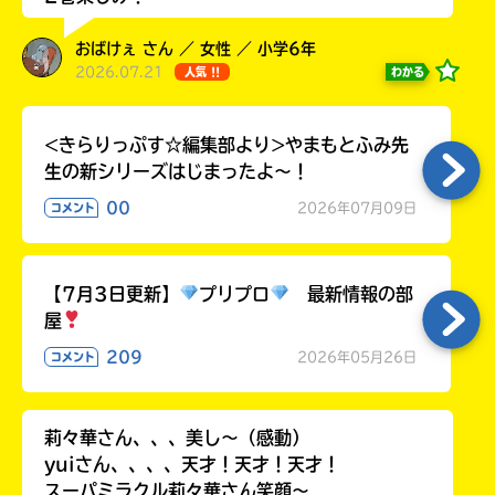
ラ
ー
おばけぇ さん ／ 女性 ／ 小学6年
が
2026.07.21
わかる
人気 !!
あ
る
の
<きらりっぷす☆編集部より>やまもとふみ先
で、
生の新シリーズはじまったよ～！
も
00
2026年07月09日
コメント
う
一
度
い
確
い
【7月3日更新】
プリプロ
最新情報の部
え
認
屋
し
209
2026年05月26日
コメント
て
み
て
ね
莉々華さん、、、美し〜（感動）
yuiさん、、、、天才！天才！天才！
戻
スーパミラクル莉々華さん笑顔〜