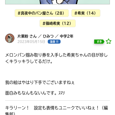
見つかる
#真夜中のパン屋さん（28）
#希実（14）
#篠崎希実（12）
片栗粉 さん ／ ひみつ ／ 中学2年
2023年05月15日
すき
注目 !!
メロンパン掴み取り券を入手した希実ちゃんの目が珍し
くキラッキラしてるだけ。
我の絵はやはり下手でございますねぇ
面白みもなんもないんです。ｽﾏｿ
本を飛び出して
みんなとおしゃべり
できる掲示板
キラリーン！ 設定も表情もユニークでいいねぇ！（編
集部）