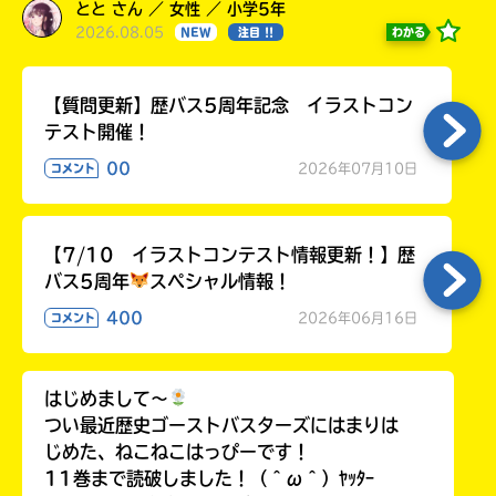
とと さん ／ 女性 ／ 小学5年
2026.08.05
わかる
NEW
注目 !!
【質問更新】歴バス5周年記念 イラストコン
テスト開催！
00
2026年07月10日
コメント
【7/10 イラストコンテスト情報更新！】歴
バス5周年
スペシャル情報！
400
2026年06月16日
コメント
はじめまして〜
つい最近歴史ゴーストバスターズにはまりは
じめた、ねこねこはっぴーです！
11巻まで読破しました！（＾ω＾）ﾔｯﾀｰ