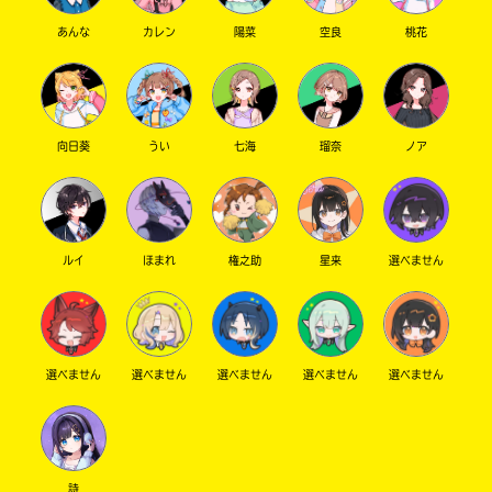
あんな
カレン
陽菜
空良
桃花
向日葵
うい
七海
瑠奈
ノア
ルイ
ほまれ
権之助
星来
選べません
選べません
選べません
選べません
選べません
選べません
詩