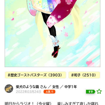
見つかる
本を飛び出して
みんなとおしゃべり
できる掲示板
#歴史ゴーストバスターズ（3903）
#和子（2510）
柴犬のような繭 さん ／ 女性 ／ 中学1年
本を飛び出して
2022年03月24日
すき
人気 !!
みんなとおしゃべり
できる掲示板
明日からラジオ！（今火曜） 楽しみすぎて夜しか寝れ