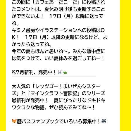
この間に「カフェあーだこーだ」に投稿され
たコメントは、夏休み明け後も更新すること
ができないよ！ 17日（月）以降に送って
ね。
キミノ書房やイラステーションへの投稿はO
K！ 17日（月）以降の更新になるけど、よ
かったら送ってね。
今年の夏もほんと暑いね～。みんな熱中症に
は気をつけて、いい夏休みを過ごしてねー！
⛏7月新刊、発売中！
￣￣￣￣￣￣￣￣￣￣￣￣￣￣￣￣￣￣
大人気の「レッツゴー！まいぜんシスター
ズ」と「マインクラフト冒険記」のシリーズ
最新刊が発売中！ 夏にぴったりなドキドキ
ワクワクな物語、ぜひ読んでみてね～！
歴バスファンブックでいろいろ募集中！
￣￣￣￣￣￣￣￣￣￣￣￣￣￣￣￣￣￣