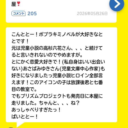
る
屋
205
2026年05月26日
コメント
こんととー！ポプラキミノベルが大好きなと
とです！
元は児童小説の高杉六花さん、、、と続けて
ると言いきれないのでやめますが。
とにかく恋愛大好きで！(私自身はいい出会い
ない)あさばみゆきさん(児童文庫中心作家)も
好きになりましたっ児童小説ヒロイン全部言
えます！このアイコンの子は放課後君と七番
目の教室で。
でもプリズムプロジェクトも発売日に本屋に
走りました。ちゃんと、、、ね？
あっしゃべりすぎたっ！
ばいととー！