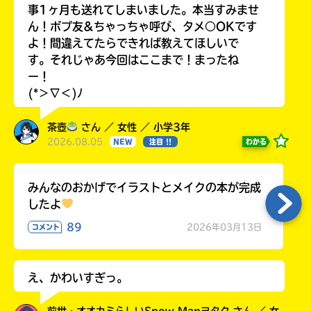
事1ヶ月も送れてしまいました。本当すみませ
ん！ポプ友&ちゃっちゃ呼び、タメ○OKです
よ！間違えてたらできれば教えてほしいで
す。それじゃあ今回はここまで！まったね
ー！
(*＞∇＜)ﾉ
茶壺
さん ／ 女性 ／ 小学3年
2026.08.05
わかる
NEW
注目 !!
みんなのおかげでイラストとメイクの本が完成
したよ
89
2026年03月13日
コメント
え、かわいすぎっ。
前世・オオカミらしいSnow Manヲタク さん ／ 女