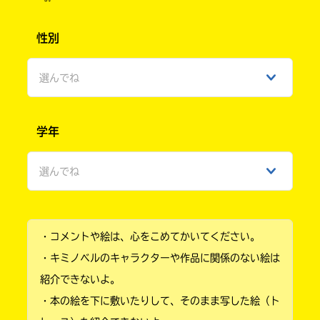
性別
選んでね
男性
学年
女性
選んでね
ひみつ
小学1年
・コメントや絵は、心をこめてかいてください。
小学2年
・キミノベルのキャラクターや作品に関係のない絵は
小学3年
紹介できないよ。
・本の絵を下に敷いたりして、そのまま写した絵（ト
小学4年