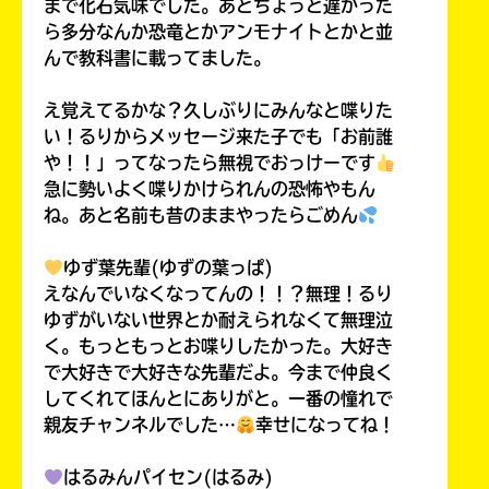
まで化石気味でした。あとちょっと遅かった
ら多分なんか恐竜とかアンモナイトとかと並
んで教科書に載ってました。
え覚えてるかな？久しぶりにみんなと喋りた
い！るりからメッセージ来た子でも「お前誰
や！！」ってなったら無視でおっけーです
急に勢いよく喋りかけられんの恐怖やもん
ね。あと名前も昔のままやったらごめん
ゆず葉先輩(ゆずの葉っぱ)
えなんでいなくなってんの！！？無理！るり
ゆずがいない世界とか耐えられなくて無理泣
く。もっともっとお喋りしたかった。大好き
で大好きで大好きな先輩だよ。今まで仲良く
してくれてほんとにありがと。一番の憧れで
親友チャンネルでした…
幸せになってね！
はるみんパイセン(はるみ)