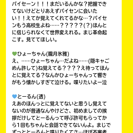
パイセーン！！！まだいるんかな？把握でき
てないけどとりあえずパイセンに会いた
い！！えてか覚えてくれてるかな…？パイセ
ンもう高校生よね……？？？？？(？)ほんと
に信じられなくて世界変えれる。まじ革命起
こす。見ててほしい。
ひょーちゃん(朧月氷雅)
え、……ひょーちゃん…だよね……(隠キャご
めん許して)ね覚えてる？？？？え待ってほん
とに覚えてる？なんかひょーちゃんって響き
がもう懐かしすぎて泣ける。喋りたいよー泣
とーるん(透)
えあのほんっとに覚えてないと思うし覚えて
ないのが普通なんやけどさ、初めましての挨
拶だけしてとーるんって呼ぶ許可もらってか
ら1回もちゃんと会話できてないんよ。まじで
ずっととーるんと喋りたくてさ…ほぼ不審者