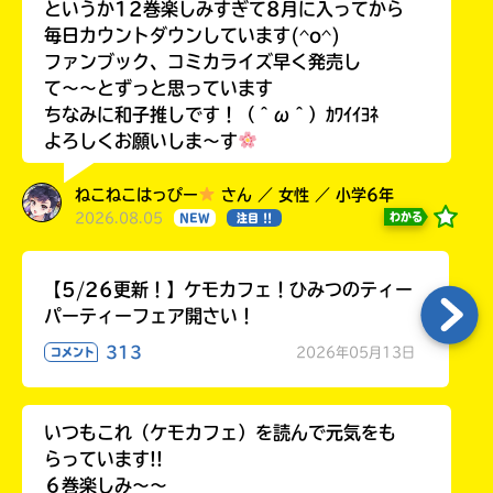
というか12巻楽しみすぎて8月に入ってから
毎日カウントダウンしています(^o^)
ファンブック、コミカライズ早く発売し
て〜〜とずっと思っています
ちなみに和子推しです！（＾ω＾）ｶﾜｲｲﾖﾈ
よろしくお願いしま〜す
ねこねこはっぴー
さん ／ 女性 ／ 小学6年
2026.08.05
わかる
NEW
注目 !!
【5/26更新！】ケモカフェ！ひみつのティー
パーティーフェア開さい！
313
2026年05月13日
コメント
いつもこれ（ケモカフェ）を読んで元気をも
らっています!!
６巻楽しみ～～