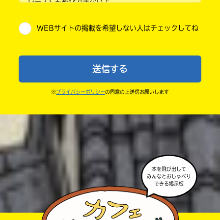
レース）も紹介できないよ。
小学5年
・他人の絵を勝手に投稿しないでね。
WEBサイトの掲載を希望しない人はチェックしてね
・送ってからすぐには紹介されないので、待ってて
小学6年
ね。
中学1年
・まだ読んでいない人たちに、本の内容のネタバレに
送信する
ならないよう気をつけてね。
中学2年
・キャンペーン開催中は、投稿した後の画面にバナー
※
プライバシーポリシー
の同意の上送信お願いします
中学3年
が出るので、そこから応募してね。
・ポプラ社の宣伝物で紹介させてもらうことがある
高校生以上
よ。
・かき終えたら、人を傷つけていたり、個人情報をか
きこんでいたり、字がまちがっていたりしないか、読
本を飛び出して
みんなとおしゃべり
みなおしてみてね。
できる掲示板