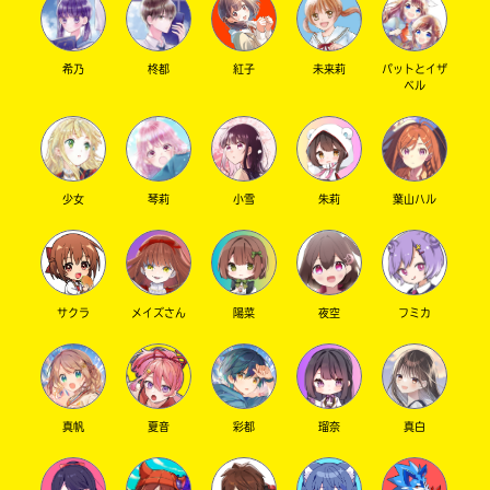
希乃
柊都
紅子
未来莉
パットとイザ
ベル
少女
琴莉
小雪
朱莉
葉山ハル
サクラ
メイズさん
陽菜
夜空
フミカ
真帆
夏音
彩都
瑠奈
真白