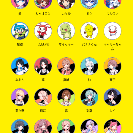
愛
シャオロン
カケル
ミケ
ウルファ
航成
ぜんいち
マイッキー
バナナくん
キャリーちゃ
ん
みおん
凛
真織
柚
亜子
莉々華
凪咲
花
彩葉
レイ