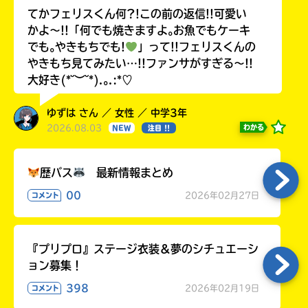
てかフェリスくん何?!この前の返信!!可愛い
かよ〜!!「何でも焼きますよ｡お魚でもケーキ
でも｡やきもちでも!
」って!!フェリスくんの
やきもち見てみたい…!!ファンサがすぎる〜!!
大好き(*˘︶˘*).｡.:*♡
ゆずは さん ／ 女性 ／ 中学3年
2026.08.03
わかる
NEW
注目 !!
歴バス
最新情報まとめ
00
2026年02月27日
コメント
『プリプロ』ステージ衣装＆夢のシチュエーシ
ョン募集！
398
2026年02月19日
コメント