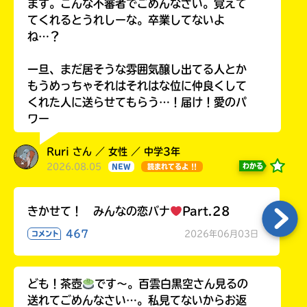
ます。こんな不審者でごめんなさい。覚えて
てくれるとうれしーな。卒業してないよ
ね…？
一旦、まだ居そうな雰囲気醸し出てる人とか
もうめっちゃそれはそれはな位に仲良くして
くれた人に送らせてもらう…！届け！愛のパ
ワー
Ruri さん ／ 女性 ／ 中学3年
2026.08.05
わかる
NEW
読まれてるよ !!
きかせて！ みんなの恋バナ
Part.28
467
2026年06月03日
コメント
ども！茶壺
です～。百雲白黒空さん見るの
送れてごめんなさい…。私見てないからお返