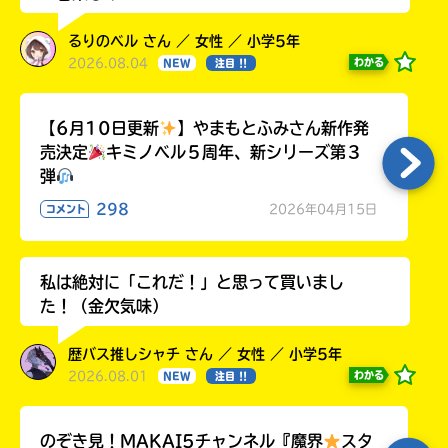
るりのベル さん ／ 女性 ／ 小学5年
2026.08.04
わかる
NEW
注目 !!
【6月10日更新
】やまもとふみさん新作発
売決定
キミノベル５周年、新シリーズ第３
弾
298
2026年04月15日
コメント
私は絶対に「これだ！」と思って買いまし
た！（金欠気味）
歴バス推しシャチ さん ／ 女性 ／ 小学5年
2026.08.01
わかる
NEW
注目 !!
のぞき見！MAKAI5チャンネル『魔界
スタ