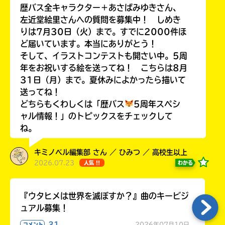
歴バス全キャラクター＋あさばみゆきさん、
左近堂絵里さんへの質問を募集中！ しめき
りは7月30日（火）まで。すでに2000件ほ
ど届いています。本当にありがとう！
Loading
.
.
.
そして、イラストコンテストも開さい中。5周
年をお祝いする絵を送ってね！ こちらは8月
31日（月）まで。夏休みによかったら描いて
送ってね！
どちらもくわしくは「歴バス
5周年スペシ
ャル情報！」のトピックスをチェックして
ね。
キミノベル編集部 さん ／ ひみつ ／ 高校生以上
2026.07.23
わかる
人気 !!
入
力
内
『ウタヒメは世界を滅ぼすか？』曲のキービジ
容
ュアル募集！
に
エ
31
2026年07月10日
コメント