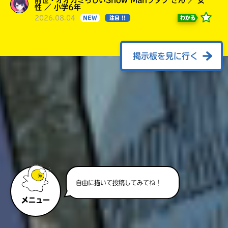
性 ／ 小学6年
2026.08.04
わかる
NEW
注目 !!
掲示板を見に行く
自由に描いて投稿してみてね！
メニュー