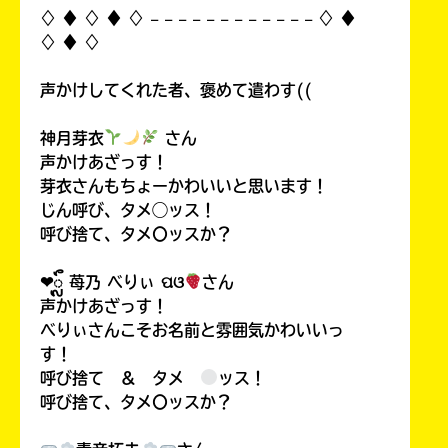
♢ ♦︎ ♢ ♦︎ ♢ 𓐄 𓐄 𓐄 𓐄 𓐄 𓐄 𓐄 𓐄 𓐄 𓐄 𓐄 𓐄 ♢ ♦︎
♢ ♦︎ ♢
声かけしてくれた者、褒めて遣わす((
神月芽衣
さん
声かけあざっす！
芽衣さんもちょーかわいいと思います！
じん呼び、タメ◯ッス！
呼び捨て、タメ〇ッスか？
❤︎ᬼ 苺乃 べりぃ ପଓ
さん
声かけあざっす！
べりぃさんこそお名前と雰囲気かわいいっ
す！
呼び捨て ＆ タメ
ッス！
呼び捨て、タメ〇ッスか？