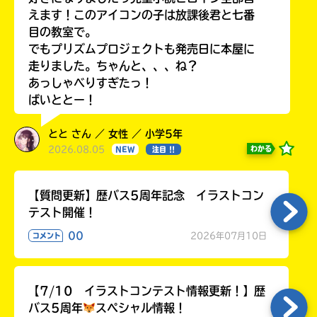
えます！このアイコンの子は放課後君と七番
目の教室で。
でもプリズムプロジェクトも発売日に本屋に
走りました。ちゃんと、、、ね？
あっしゃべりすぎたっ！
ばいととー！
とと さん ／ 女性 ／ 小学5年
2026.08.05
わかる
NEW
注目 !!
【質問更新】歴バス5周年記念 イラストコン
テスト開催！
00
2026年07月10日
コメント
【7/10 イラストコンテスト情報更新！】歴
バス5周年
スペシャル情報！