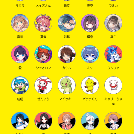
サクラ
メイズさん
陽菜
夜空
フミカ
真帆
夏音
彩都
瑠奈
真白
愛
シャオロン
カケル
ミケ
ウルファ
航成
ぜんいち
マイッキー
バナナくん
キャリーちゃ
ん