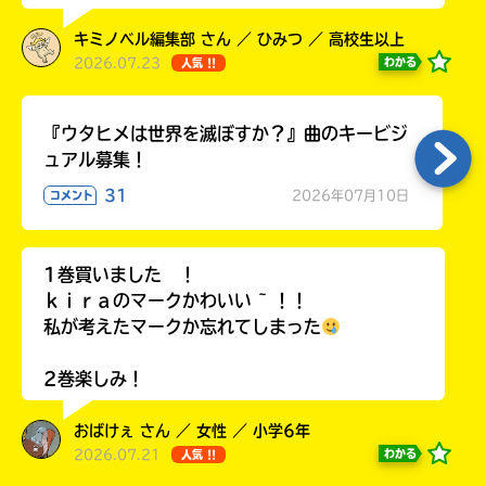
ラ
ー
キミノベル編集部 さん ／ ひみつ ／ 高校生以上
が
2026.07.23
わかる
人気 !!
あ
る
『ウタヒメは世界を滅ぼすか？』曲のキービジ
の
ュアル募集！
で、
も
31
2026年07月10日
コメント
う
一
度
い
1巻買いました ！
確
い
ｋｉｒａのマークかわいい ~ ！！
え
認
私が考えたマークか忘れてしまった
し
て
2巻楽しみ！
み
て
ね
おばけぇ さん ／ 女性 ／ 小学6年
2026.07.21
わかる
人気 !!
戻