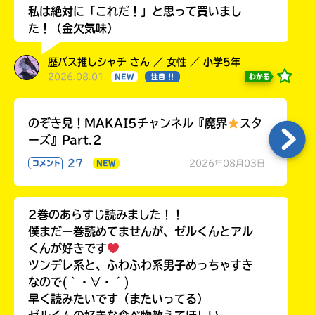
私は絶対に「これだ！」と思って買いまし
た！（金欠気味）
歴バス推しシャチ さん ／ 女性 ／ 小学5年
2026.08.01
わかる
NEW
注目 !!
のぞき見！MAKAI5チャンネル『魔界
スタ
ーズ』Part.2
27
2026年08月03日
コメント
NEW
2巻のあらすじ読みました！！
僕まだ一巻読めてませんが、ゼルくんとアル
くんが好きです
ツンデレ系と、ふわふわ系男子めっちゃすき
なので(｀・∀・´)
早く読みたいです（またいってる）