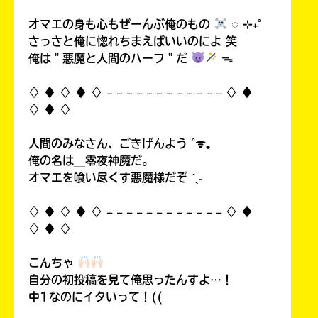
オマエの身も心もぜーんぶ俺のもの
◌ ⊹₊˚
さっさと俺に惚れちまえばいいのによ 笑
俺は＂悪魔と人間のハーフ＂だ
ᯓ
♢ ♦︎ ♢ ♦︎ ♢ 𓐄 𓐄 𓐄 𓐄 𓐄 𓐄 𓐄 𓐄 𓐄 𓐄 𓐄 𓐄 ♢ ♦︎
♢ ♦︎ ♢
人間のみなさん、ごきげんよう ˚ᯤ₊
俺の名は＿零夜神魔だ。
オマエを喰い尽くす悪魔様だぞ ˊˎ˗
♢ ♦︎ ♢ ♦︎ ♢ 𓐄 𓐄 𓐄 𓐄 𓐄 𓐄 𓐄 𓐄 𓐄 𓐄 𓐄 𓐄 ♢ ♦︎
♢ ♦︎ ♢
こんちゃ
自分の初投稿を見て俺思ったんすよ…！
中1なのにイタいって！((