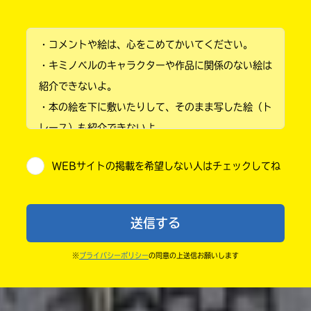
小学1年
・コメントや絵は、心をこめてかいてください。
小学2年
・キミノベルのキャラクターや作品に関係のない絵は
小学3年
紹介できないよ。
・本の絵を下に敷いたりして、そのまま写した絵（ト
小学4年
レース）も紹介できないよ。
小学5年
・他人の絵を勝手に投稿しないでね。
WEBサイトの掲載を希望しない人はチェックしてね
・送ってからすぐには紹介されないので、待ってて
小学6年
ね。
中学1年
・まだ読んでいない人たちに、本の内容のネタバレに
送信する
ならないよう気をつけてね。
中学2年
・キャンペーン開催中は、投稿した後の画面にバナー
※
プライバシーポリシー
の同意の上送信お願いします
中学3年
が出るので、そこから応募してね。
・ポプラ社の宣伝物で紹介させてもらうことがある
高校生以上