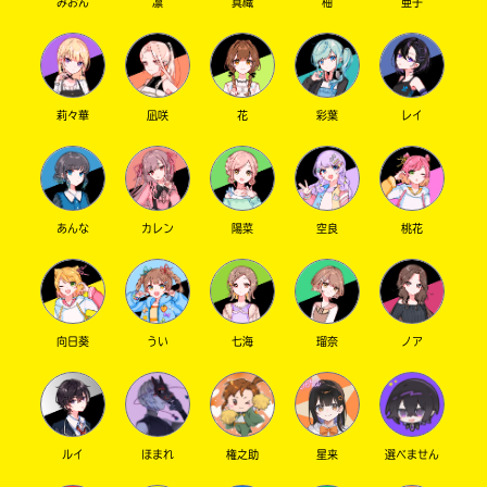
みおん
凛
真織
柚
亜子
莉々華
凪咲
花
彩葉
レイ
あんな
カレン
陽菜
空良
桃花
向日葵
うい
七海
瑠奈
ノア
ルイ
ほまれ
権之助
星来
選べません