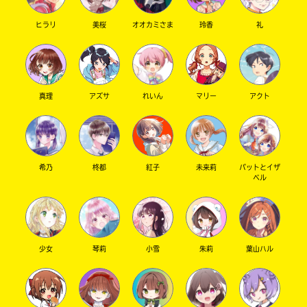
ヒラリ
美桜
オオカミさま
玲香
礼
真理
アズサ
れいん
マリー
アクト
希乃
柊都
紅子
未来莉
パットとイザ
ベル
少女
琴莉
小雪
朱莉
葉山ハル