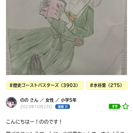
見つかる
本を飛び出して
みんなとおしゃべり
できる掲示板
#歴史ゴーストバスターズ（3903）
#水谷里（275）
のの さん ／ 女性 ／ 小学5年
2023年10月23日
すき
注目 !!
本を飛び出して
みんなとおしゃべり
こんにちはー！ののです！
できる掲示板