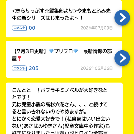
る
<きらりっぷす☆編集部より>やまもとふみ先
生の新シリーズはじまったよ～！
00
2026年07月09日
コメント
【7月3日更新】
プリプロ
最新情報の部
屋
205
2026年05月26日
コメント
こんととー！ポプラキミノベルが大好きなと
とです！
元は児童小説の高杉六花さん、、、と続けて
ると言いきれないのでやめますが。
とにかく恋愛大好きで！(私自身はいい出会い
ない)あさばみゆきさん(児童文庫中心作家)も
好きになりましたっ児童小説ヒロイン全部言