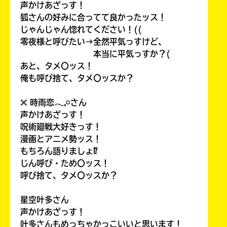
声かけあざっす！
狐さんの好みに合ってて良かったッス！
じゃんじゃん惚れてください！((
零夜様と呼びたい→全然平気っすけど、
本当に平気っすか？(
あと、タメ〇ッス！
俺も呼び捨て、タメ〇ッスか？
𓏴 時雨恋𓂃𓈒𓏸さん
声かけあざっす！
呪術廻戦大好きっす！
漫画とアニメ勢ッス！
もちろん語りましょ⁉
じん呼び・ため〇ッス！
呼び捨て、タメ〇ッスか？
星空叶多さん
声かけあざっす！
叶多さんもめっちゃかっこいいと思います！