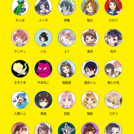
かっぱ
メイ子
伊織
梨久
ひかり
キーワードから探す
ヤンヤン
ハル
ユイ
実月
和子
王子さま
やまねこ
智絵里
渡会くん
南と小花
オフィシャルアカウント
入間くん
希実
花梨
智彩
コオリ
SNSでシェアする