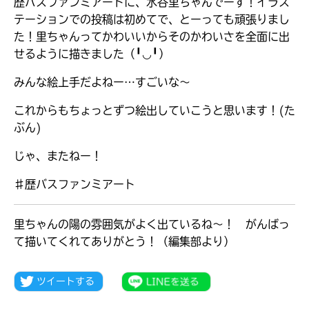
歴バスファンミアートに、水谷里ちゃんでーす！イラス
テーションでの投稿は初めてで、とーっても頑張りまし
た！里ちゃんってかわいいからそのかわいさを全面に出
せるように描きました（╹◡╹）
みんな絵上手だよねー…すごいな〜
これからもちょっとずつ絵出していこうと思います！(た
ぶん)
じゃ、またねー！
♯歴バスファンミアート
里ちゃんの陽の雰囲気がよく出ているね～！ がんばっ
大人気
て描いてくれてありがとう！（編集部より）
シリーズに
出会える