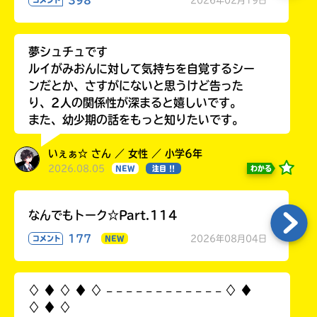
夢シュチュです
ルイがみおんに対して気持ちを自覚するシー
ンだとか、さすがにないと思うけど告った
り、2人の関係性が深まると嬉しいです。
また、幼少期の話をもっと知りたいです。
いぇぁ☆ さん ／ 女性 ／ 小学6年
2026.08.05
わかる
NEW
注目 !!
なんでもトーク☆Part.114
177
2026年08月04日
コメント
NEW
♢ ♦︎ ♢ ♦︎ ♢ 𓐄 𓐄 𓐄 𓐄 𓐄 𓐄 𓐄 𓐄 𓐄 𓐄 𓐄 𓐄 ♢ ♦︎
♢ ♦︎ ♢