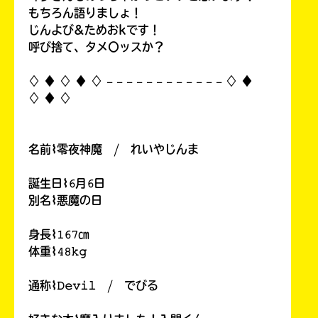
もちろん語りましょ！
じんよび&ためおkです！
呼び捨て、タメ〇ッスか？
♢ ♦︎ ♢ ♦︎ ♢ 𓐄 𓐄 𓐄 𓐄 𓐄 𓐄 𓐄 𓐄 𓐄 𓐄 𓐄 𓐄 ♢ ♦︎
♢ ♦︎ ♢
名前⌇零夜神魔 / れいやじんま
誕生日⌇𝟼月𝟼日
別名⌇悪魔の日
身長⌇𝟷𝟼𝟽㎝
体重⌇𝟺𝟾𝚔𝚐
通称⌇𝙳𝚎𝚟𝚒𝚕 / でびる