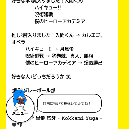
好きな本⌇魔入りました！入間くん
ハイキュー!!
呪術廻戦
僕のヒーローアカデミア
推し⌇魔入りました！入間くん → カルエゴ、
オペラ
ハイキュー!! → 月島蛍
呪術廻戦 → 狗巻棘、真人、脹相
僕のヒーローアカデミア → 爆豪勝己
好きな人⌇どっちだろうか 笑
部活⌇バレーボール部
自由に描いて投稿してみてね！
勉強：運動 比率⌇𝟹：𝟽 ＝ バカ(
メニュー
# ︎┊︎
⸝꙳ 黒狼 悠牙 - 𝙺𝚘𝚔𝚔𝚊𝚖𝚒 𝚈𝚞𝚐𝚊 -
꒷꒦