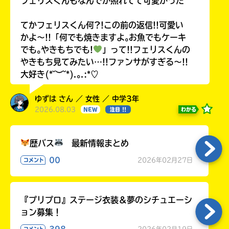
フェリスくんもなんでか照れてて可愛かった
てかフェリスくん何?!この前の返信!!可愛い
かよ〜!!「何でも焼きますよ｡お魚でもケーキ
でも｡やきもちでも!
」って!!フェリスくんの
やきもち見てみたい…!!ファンサがすぎる〜!!
大好き(*˘︶˘*).｡.:*♡
ゆずは さん ／ 女性 ／ 中学3年
2026.08.03
わかる
NEW
注目 !!
歴バス
最新情報まとめ
00
2026年02月27日
コメント
『プリプロ』ステージ衣装＆夢のシチュエーシ
ョン募集！
398
2026年02月19日
コメント