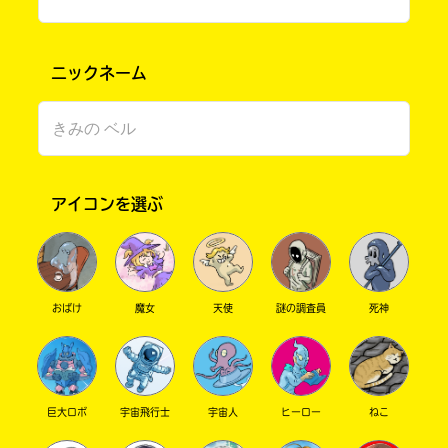
ニックネーム
アイコンを選ぶ
このマチのことを
もっと知りたい
キミに
おばけ
魔女
天使
謎の調査員
死神
巨大ロボ
宇宙飛行士
宇宙人
ヒーロー
ねこ