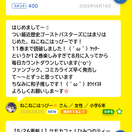
400
2026年06月16日
コメント
はじめまして〜
つい最近歴史ゴーストバスターズにはまりは
じめた、ねこねこはっぴーです！
11巻まで読破しました！（＾ω＾）ﾔｯﾀｰ
というか12巻楽しみすぎて8月に入ってから
毎日カウントダウンしています(^o^)
ファンブック、コミカライズ早く発売し
て〜〜とずっと思っています
ちなみに和子推しです！（＾ω＾）ｶﾜｲｲﾖﾈ
よろしくお願いしま〜す
ねこねこはっぴー
さん ／ 女性 ／ 小学6年
2026.08.05
わかる
NEW
読まれてるよ !!
【5/26更新！】ケモカフェ！ひみつのティー