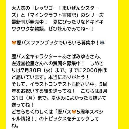
￣￣￣￣￣￣￣￣￣￣￣￣￣￣￣￣￣￣
大人気の「レッツゴー！まいぜんシスター
ズ」と「マインクラフト冒険記」のシリーズ
最新刊が発売中！ 夏にぴったりなドキドキ
ワクワクな物語、ぜひ読んでみてね～！
Loading
.
.
.
歴バスファンブックでいろいろ募集中！
￣￣￣￣￣￣￣￣￣￣￣￣￣￣￣￣￣￣
歴バス全キャラクター＋あさばみゆきさん、
左近堂絵里さんへの質問を募集中！ しめき
りは7月30日（火）まで。すでに2000件ほ
ど届いています。本当にありがとう！
そして、イラストコンテストも開さい中。5周
年をお祝いする絵を送ってね！ こちらは8月
入
31日（月）まで。夏休みによかったら描いて
力
送ってね！
内
どちらもくわしくは「歴バス
5周年スペシ
容
ャル情報！」のトピックスをチェックして
に
ね。
エ