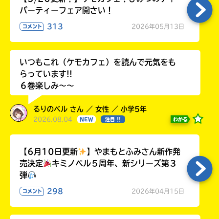
パーティーフェア開さい！
313
2026年05月13日
コメント
いつもこれ（ケモカフェ）を読んで元気をも
らっています!!
６巻楽しみ～～
るりのベル さん ／ 女性 ／ 小学5年
2026.08.04
わかる
NEW
注目 !!
【6月10日更新
】やまもとふみさん新作発
売決定
キミノベル５周年、新シリーズ第３
弾
298
2026年04月15日
コメント