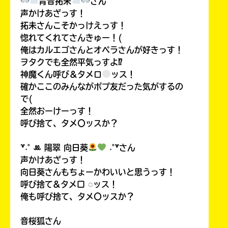
青音拓未
さん
声かけあざっす！
拓未さんこそかっけえっす！
惚れてくれてさんきゅー！(
俺はカルエゴさんとオペラさんが好きっす！
ヲタクでも全然平気っすよ⁉
神魔くん呼び＆タメロ
ッス！
確かここのみんながポプ友だった気がするの
で(
全然おーけーっす！
呼び捨て、タメ〇ッスか？
꒷˖˚ ꔛ‬ 陽翠 向日葵
˖˚꒷さん
声かけあざっす！
向日葵さんもちょーかわいいと思うっす！
呼び捨て&タメ口 ◌ッス！
俺も呼び捨て、タメ〇ッスか？
音桜狐さん