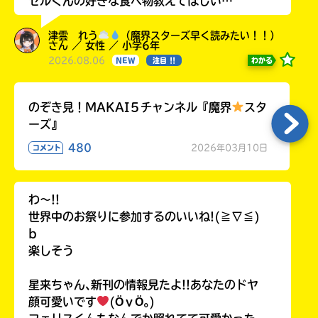
ゼルくんの好きな食べ物教えてほしい…
津雲 れう
（魔界スターズ早く読みたい！！）
さん ／ 女性 ／ 小学6年
2026.08.06
わかる
NEW
注目 !!
のぞき見！MAKAI５チャンネル『魔界
スタ
ーズ』
480
2026年03月10日
コメント
わ〜!!
世界中のお祭りに参加するのいいね!(≧∇≦)
b
楽しそう
星来ちゃん､新刊の情報見たよ!!あなたのドヤ
顔可愛いです
(ӦｖӦ｡)