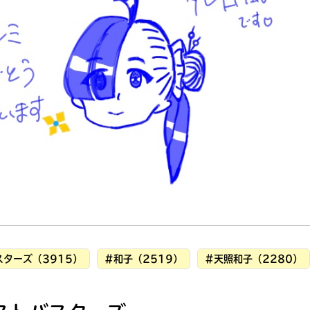
読みたい本が
見つかる
ターズ（3915）
#和子（2519）
#天照和子（2280）
大人気
シリーズに
出会える