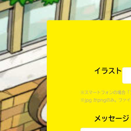
イラスト
※スマートフォンの場合「
※jpg かpngのみ。ファ
メッセージ