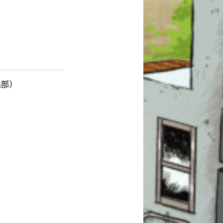
！
集部）
このマチのことを
もっと知りたい
キミに