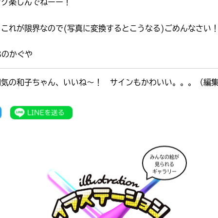
ング楽しんでねーー！
これが限界なので(写真に変換するとこうなる)ごめんなさい
3のかぐや
囲気の和子ちゃん、いいね～！ サインもかわいい。。。（編
みんなの絵が
見られる
ギャラリー
書店に届いた
みんなからのお手紙が
読める