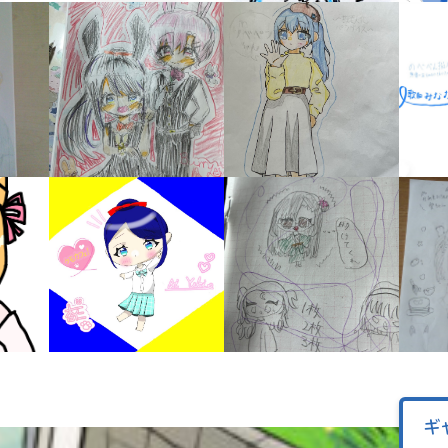
オフィシャルアカウント
ラ
ー
が
あ
Loading
.
.
.
る
の
で、
も
SNSでシェアする
う
一
度
い
確
い
え
認
し
て
み
て
ね
ギ