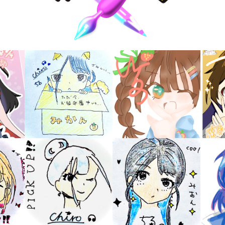
キーワードから探す
入
力
内
容
に
エ