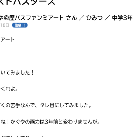
ストバスターズ
や@歴バスファンミアート さん ／ ひみつ ／ 中学3年
月18日
注目 !!
ミアート
描いてみました！
でくれよ。
描くの苦手なんで、タレ目にしてみました。
みんなの絵が
すね！かぐやの画力は3年前と変わりませんが。
見られる
ギャラリー