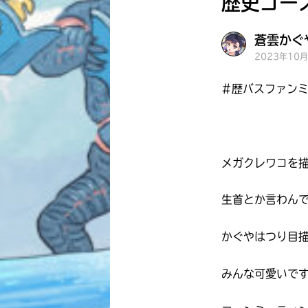
歴史ゴー
蒼雲かぐ
2023年10
#歴バスファン
メガクレワコを
生首とか言わん
かぐやはつり目
みんな可愛いで