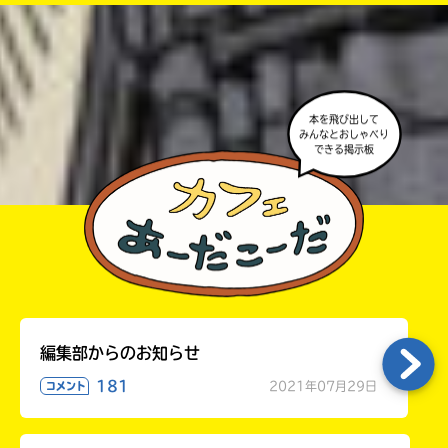
・ポプラ社の宣伝物で紹介させてもらうことがある
高校生以上
よ。
・かき終えたら、人を傷つけていたり、個人情報をか
きこんでいたり、字がまちがっていたりしないか、読
本を飛び出して
みんなとおしゃべり
みなおしてみてね。
できる掲示板
編集部からのお知らせ
181
2021年07月29日
コメント