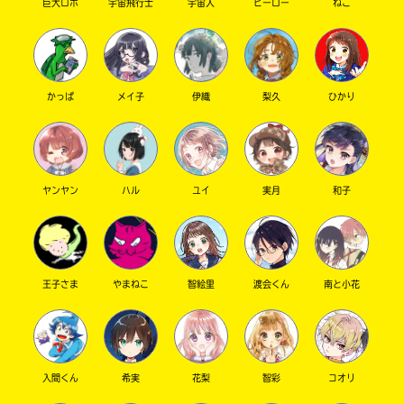
巨大ロボ
宇宙飛行士
宇宙人
ヒーロー
ねこ
かっぱ
メイ子
伊織
梨久
ひかり
ヤンヤン
ハル
ユイ
実月
和子
このマチのことを
もっと知りたい
キミに
王子さま
やまねこ
智絵里
渡会くん
南と小花
入間くん
希実
花梨
智彩
コオリ