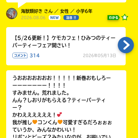
海獣類好き さん ／ 女性 ／ 小学6年
2026.08.06
わかる
NEW
注目 !!
【5/26更新！】ケモカフェ！ひみつのティー
パーティーフェア開さい！
314
2026年05月13日
コメント
うおおおおおおお！！！！！新巻おもしろー
ーーーーーーー！！！！
すみません。荒れました。
んん？しおりがもらえる？ティーパーティ
ー？
かわええええええ！
我が推し
コンくん
可愛すぎるだろぉぉぉ
ていうか、みんなかわいい！
リボンとビーズ？みたいなのが、お揃いでい