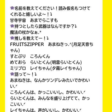
名前を教えてください！読み仮名もつけて
くれると嬉しいよ〜！⤵︎
甘寺宇宙 あまでらこすも
持つとしたら武器はなんですか？⤵︎
魔法の杖かなぁ.ᐣ
推しを教えてー！⤵︎
FRUITSZIPPER あまねきっ.ᐟ(月足天音ち
ゃん)
すとぷり ころんくん
めておら らいとくん(明雷らいとくん)
ミリプロ レイちゃん(夕霧レイちゃん)
語って〜！⤵︎
あまねきは、なんかツンデレみたいでかわい
い.ᐟ
ころんくんは、かっこいいし、かわいい.ᐟ
らいとくんは、みんなを盛り上げてて、かっ
こいい.ᐟ
レイちゃんは、声がいいし、かわいい.ᐟ