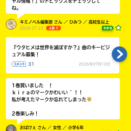
ャル情報！」のトピックスをチェックして
ね。
キミノベル編集部 さん ／ ひみつ ／ 高校生以上
2026.07.23
わかる
人気 !!
Loading
.
.
.
『ウタヒメは世界を滅ぼすか？』曲のキービジ
ュアル募集！
31
2026年07月10日
コメント
1巻買いました ！
ｋｉｒａのマークかわいい ~ ！！
入
私が考えたマークか忘れてしまった
力
内
2巻楽しみ！
容
に
おばけぇ さん ／ 女性 ／ 小学6年
エ