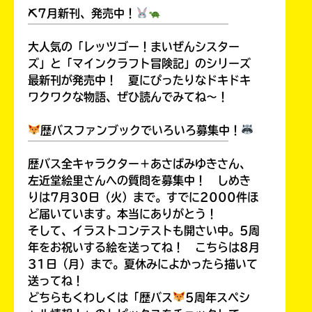
⛏7月新刊、発売中！
￣￣￣￣￣￣￣￣￣￣￣￣￣￣￣￣￣￣
大人気の「レッツゴー！まいぜんシスター
ズ」と「マインクラフト冒険記」のシリーズ
最新刊が発売中！ 夏にぴったりなドキドキ
ワクワクな物語、ぜひ読んでみてね～！
歴バスファンブックでいろいろ募集中！
￣￣￣￣￣￣￣￣￣￣￣￣￣￣￣￣￣￣
歴バス全キャラクター＋あさばみゆきさん、
左近堂絵里さんへの質問を募集中！ しめき
りは7月30日（火）まで。すでに2000件ほ
ど届いています。本当にありがとう！
そして、イラストコンテストも開さい中。5周
年をお祝いする絵を送ってね！ こちらは8月
31日（月）まで。夏休みによかったら描いて
送ってね！
どちらもくわしくは「歴バス
5周年スペシ