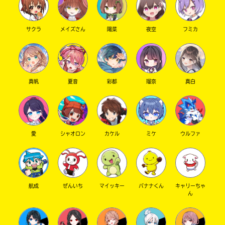
サクラ
メイズさん
陽菜
夜空
フミカ
真帆
夏音
彩都
瑠奈
真白
愛
シャオロン
カケル
ミケ
ウルファ
航成
ぜんいち
マイッキー
バナナくん
キャリーちゃ
ん