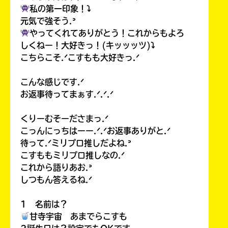
私の第一印象！⤵︎
元気で強そう.ᐣ
やってくれてありがとう！これからもよろ
しくねー！大好きっ！(キッッッツ)⤵︎
こちらこそ.ᐟこすもも大好きっ.ᐟ
こんな感じです.ᐟ
お返事待ってまぁす.ᐟ.ᐟ.ᐟ
くりーむそーださまっ.ᐟ
こっんにっちはーー.ᐟ.ᐟお返事ありがと.ᐟ
待って.ᐟミリプロ推しだよね.ᐣ
こすももミリプロ推しなの.ᐟ
これから語りあお.ᐣ
しつもん答えるね.ᐟ
1 名前は？
甘寺宇宙 あまでらこすも