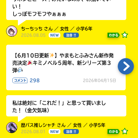
い！
しっぽモフモフやぁぁぁ
ちーちっち さん ／ 女性 ／ 小学6年
2026.08.05
わかる
NEW
注目 !!
【6月10日更新
】やまもとふみさん新作発
売決定
キミノベル５周年、新シリーズ第３
弾
298
2026年04月15日
コメント
私は絶対に「これだ！」と思って買いまし
た！（金欠気味）
歴バス推しシャチ さん ／ 女性 ／ 小学5年
2026.08.01
わかる
NEW
注目 !!