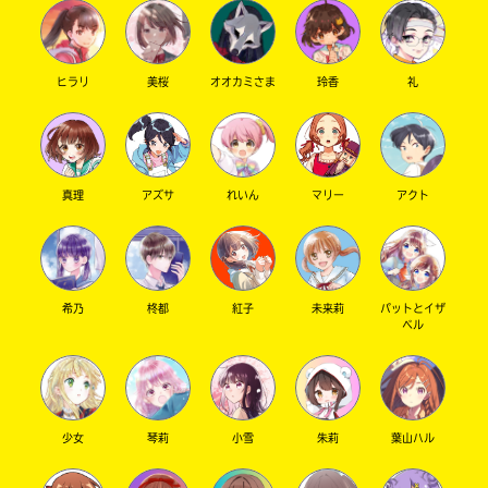
ヒラリ
美桜
オオカミさま
玲香
礼
キーワードから探す
真理
アズサ
れいん
マリー
アクト
オフィシャルアカウント
希乃
柊都
紅子
未来莉
パットとイザ
ベル
少女
琴莉
小雪
朱莉
葉山ハル
SNSでシェアする