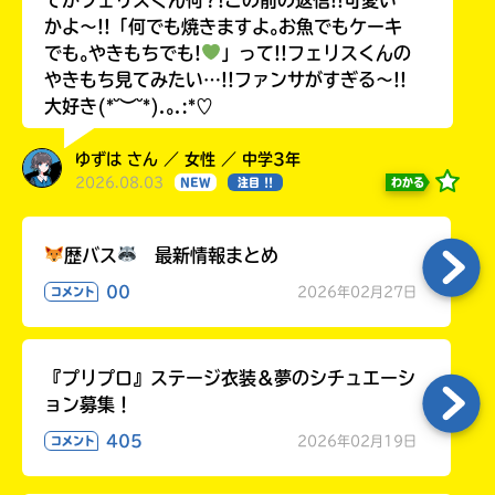
かよ〜!!「何でも焼きますよ｡お魚でもケーキ
でも｡やきもちでも!
」って!!フェリスくんの
やきもち見てみたい…!!ファンサがすぎる〜!!
大好き(*˘︶˘*).｡.:*♡
ゆずは さん ／ 女性 ／ 中学3年
2026.08.03
わかる
NEW
注目 !!
歴バス
最新情報まとめ
00
2026年02月27日
コメント
『プリプロ』ステージ衣装＆夢のシチュエーシ
ョン募集！
405
2026年02月19日
コメント