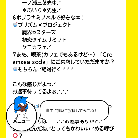
一ノ瀬三葉先生.ᐟ
＊あいら＊先生.ᐟ
6ポプラキミノベルで好きな本！
プリズム×プロジェクト
魔界✩スターズ
初恋タイムリミット
ケモカフェ.ᐟ
7また、喫茶(カフェでもあるけど…）「Cre
amsea soda」にご来店していただますか？
もちろん.ᐟ絶対行く.ᐟ.ᐟ.ᐟ
こんな感じだよっ.ᐟ
お返事待ってるよぉ.ᐟ.ᐟ.ᐟ
音乃 める
⊹ ̊.⋆ #𓂃𝘰𝘵𝘯𝘰 𝘮𝘦𝘳𝘶さまっ.
自由に描いて投稿してみてね！
ᐟ
こっんにっちはーー.ᐟ.ᐟお返事ありがと.ᐟ
メニュー
改名したんだね.ᐟとってもかわいい.ᐟめる呼び
？