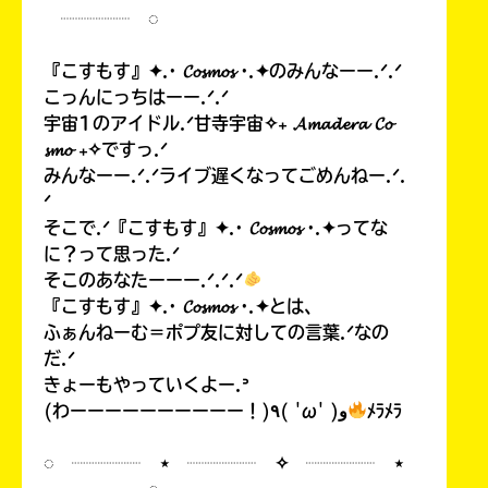
┈┈┈┈ ◌
『こすもす』✦.· 𝓒𝓸𝓼𝓶𝓸𝓼 ·.✦のみんなーー.ᐟ.ᐟ
こっんにっちはーー.ᐟ.ᐟ
宇宙1のアイドル.ᐟ甘寺宇宙✧₊ 𝓐𝓶𝓪𝓭𝓮𝓻𝓪 𝓒𝓸
𝓼𝓶𝓸 ₊✧ですっ.ᐟ
みんなーー.ᐟ.ᐟライブ遅くなってごめんねー.ᐟ.
ᐟ
そこで.ᐟ『こすもす』✦.· 𝓒𝓸𝓼𝓶𝓸𝓼 ·.✦ってな
に？って思った.ᐟ
そこのあなたーーー.ᐟ.ᐟ.ᐟ
『こすもす』✦.· 𝓒𝓸𝓼𝓶𝓸𝓼 ·.✦とは、
ふぁんねーむ＝ポプ友に対しての言葉.ᐟなの
だ.ᐟ
きょーもやっていくよー.ᐣ
(わーーーーーーーーーー！)٩( 'ω' )و
ﾒﾗﾒﾗ
◌ ┈┈┈┈ ⋆ ┈┈┈┈ ✧ ┈┈┈┈ ⋆