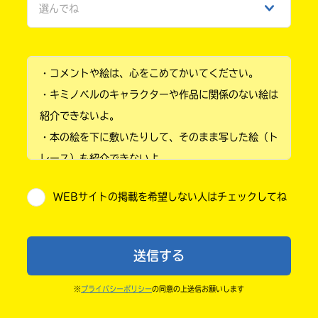
選んでね
ひみつ
小学1年
・コメントや絵は、心をこめてかいてください。
小学2年
・キミノベルのキャラクターや作品に関係のない絵は
小学3年
紹介できないよ。
・本の絵を下に敷いたりして、そのまま写した絵（ト
小学4年
レース）も紹介できないよ。
小学5年
・他人の絵を勝手に投稿しないでね。
WEBサイトの掲載を希望しない人はチェックしてね
・送ってからすぐには紹介されないので、待ってて
小学6年
ね。
中学1年
・まだ読んでいない人たちに、本の内容のネタバレに
送信する
ならないよう気をつけてね。
中学2年
・キャンペーン開催中は、投稿した後の画面にバナー
※
プライバシーポリシー
の同意の上送信お願いします
中学3年
が出るので、そこから応募してね。