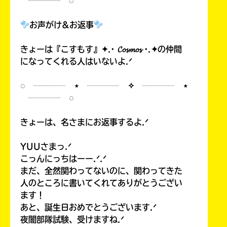
┈┈┈┈ ◌
お声がけ&お返事
きょーは『こすもす』✦.· 𝓒𝓸𝓼𝓶𝓸𝓼 ·.✦の仲間
になってくれる人はいないよ.ᐟ
◌ ┈┈┈┈ ⋆ ┈┈┈┈ ✧ ┈┈┈┈ ⋆
┈┈┈┈ ◌
きょーは、名さまにお返事するよ.ᐟ
YUUさまっ.ᐟ
こっんにっちはーー.ᐟ.ᐟ
まだ、全然関わってないのに、関わってきた
人のところに書いてくれてありがとうござい
ます！
あと、誕生日おめでとうございます.ᐟ
夜闇部隊試験、受けますね.ᐟ