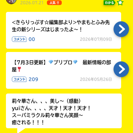
2026.07.21
わかる
人気 !!
ラ
ー
が
<きらりっぷす☆編集部より>やまもとふみ先
あ
生の新シリーズはじまったよ～！
る
の
00
2026年07月09日
コメント
で、
も
う
【7月3日更新】
プリプロ
最新情報の部
一
屋
度
い
確
い
209
2026年05月26日
コメント
え
認
し
て
莉々華さん、、、美し〜（感動）
み
yuiさん、、、、天才！天才！天才！
て
スーパミラクル莉々華さん笑顔〜
ね
癒される！！！
戻