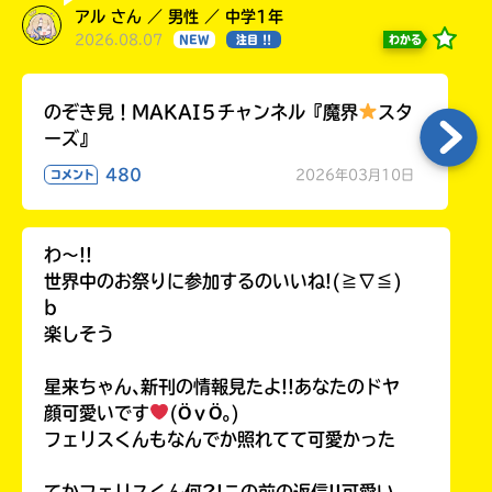
アル さん ／ 男性 ／ 中学1年
2026.08.07
わかる
NEW
注目 !!
のぞき見！MAKAI５チャンネル『魔界
スタ
ーズ』
480
2026年03月10日
コメント
わ〜!!
世界中のお祭りに参加するのいいね!(≧∇≦)
b
楽しそう
星来ちゃん､新刊の情報見たよ!!あなたのドヤ
顔可愛いです
(ӦｖӦ｡)
フェリスくんもなんでか照れてて可愛かった
てかフェリスくん何?!この前の返信!!可愛い