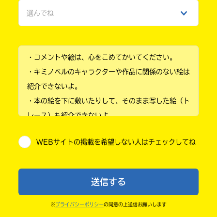
選んでね
ひみつ
小学1年
・コメントや絵は、心をこめてかいてください。
小学2年
・キミノベルのキャラクターや作品に関係のない絵は
小学3年
紹介できないよ。
・本の絵を下に敷いたりして、そのまま写した絵（ト
小学4年
レース）も紹介できないよ。
小学5年
・他人の絵を勝手に投稿しないでね。
WEBサイトの掲載を希望しない人はチェックしてね
・送ってからすぐには紹介されないので、待ってて
小学6年
ね。
中学1年
・まだ読んでいない人たちに、本の内容のネタバレに
送信する
ならないよう気をつけてね。
中学2年
・キャンペーン開催中は、投稿した後の画面にバナー
※
プライバシーポリシー
の同意の上送信お願いします
中学3年