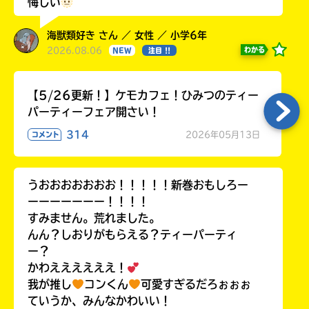
悔しい
海獣類好き さん ／ 女性 ／ 小学6年
2026.08.06
わかる
NEW
注目 !!
【5/26更新！】ケモカフェ！ひみつのティー
パーティーフェア開さい！
314
2026年05月13日
コメント
うおおおおおおお！！！！！新巻おもしろー
ーーーーーーー！！！！
すみません。荒れました。
んん？しおりがもらえる？ティーパーティ
ー？
かわええええええ！
我が推し
コンくん
可愛すぎるだろぉぉぉ
ていうか、みんなかわいい！