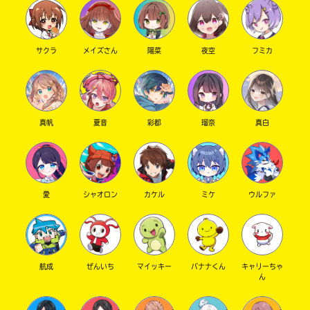
サクラ
メイズさん
陽菜
夜空
フミカ
真帆
夏音
彩都
瑠奈
真白
愛
シャオロン
カケル
ミケ
ウルファ
航成
ぜんいち
マイッキー
バナナくん
キャリーちゃ
ん