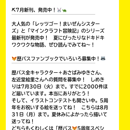
⛏7月新刊、発売中！
￣￣￣￣￣￣￣￣￣￣￣￣￣￣￣￣￣￣
大人気の「レッツゴー！まいぜんシスター
ズ」と「マインクラフト冒険記」のシリーズ
最新刊が発売中！ 夏にぴったりなドキドキ
ワクワクな物語、ぜひ読んでみてね～！
歴バスファンブックでいろいろ募集中！
￣￣￣￣￣￣￣￣￣￣￣￣￣￣￣￣￣￣
歴バス全キャラクター＋あさばみゆきさん、
左近堂絵里さんへの質問を募集中！ しめき
りは7月30日（火）まで。すでに2000件ほ
ど届いています。本当にありがとう！
そして、イラストコンテストも開さい中。5周
年をお祝いする絵を送ってね！ こちらは8月
31日（月）まで。夏休みによかったら描いて
送ってね！
どちらもくわしくは「歴バス
5周年スペシ