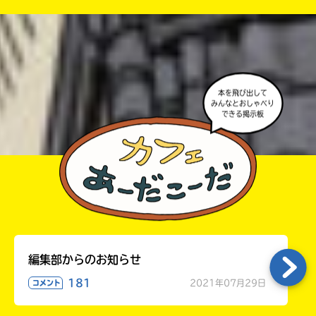
が出るので、そこから応募してね。
・ポプラ社の宣伝物で紹介させてもらうことがある
高校生以上
よ。
・かき終えたら、人を傷つけていたり、個人情報をか
きこんでいたり、字がまちがっていたりしないか、読
本を飛び出して
みんなとおしゃべり
みなおしてみてね。
できる掲示板
編集部からのお知らせ
181
2021年07月29日
コメント