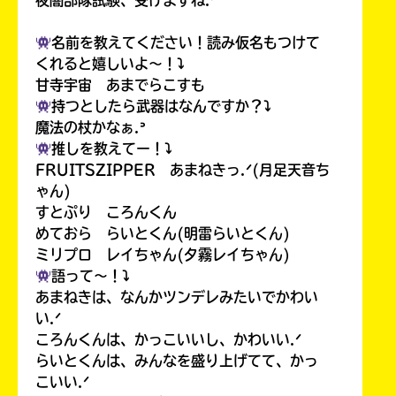
夜闇部隊試験、受けますね.ᐟ
名前を教えてください！読み仮名もつけて
くれると嬉しいよ〜！⤵︎
甘寺宇宙 あまでらこすも
持つとしたら武器はなんですか？⤵︎
魔法の杖かなぁ.ᐣ
推しを教えてー！⤵︎
FRUITSZIPPER あまねきっ.ᐟ(月足天音ち
ゃん)
すとぷり ころんくん
めておら らいとくん(明雷らいとくん)
ミリプロ レイちゃん(夕霧レイちゃん)
語って〜！⤵︎
あまねきは、なんかツンデレみたいでかわい
い.ᐟ
ころんくんは、かっこいいし、かわいい.ᐟ
らいとくんは、みんなを盛り上げてて、かっ
こいい.ᐟ