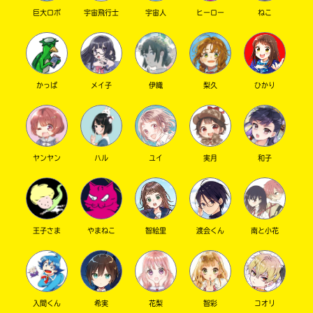
巨大ロボ
宇宙飛行士
宇宙人
ヒーロー
ねこ
かっぱ
メイ子
伊織
梨久
ひかり
ヤンヤン
ハル
ユイ
実月
和子
このマチのことを
もっと知りたい
キミに
王子さま
やまねこ
智絵里
渡会くん
南と小花
入間くん
希実
花梨
智彩
コオリ