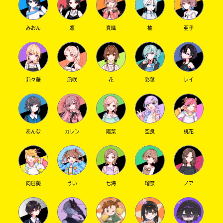
みおん
凛
真織
柚
亜子
莉々華
凪咲
花
彩葉
レイ
あんな
カレン
陽菜
空良
桃花
向日葵
うい
七海
瑠奈
ノア