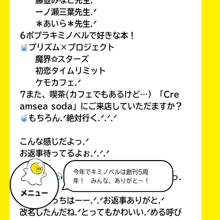
藤並みなと先生.ᐟ
一ノ瀬三葉先生.ᐟ
＊あいら＊先生.ᐟ
6ポプラキミノベルで好きな本！
プリズム×プロジェクト
魔界✩スターズ
初恋タイムリミット
ケモカフェ.ᐟ
7また、喫茶(カフェでもあるけど…）「Cre
amsea soda」にご来店していただますか？
もちろん.ᐟ絶対行く.ᐟ.ᐟ.ᐟ
こんな感じだよっ.ᐟ
お返事待ってるよぉ.ᐟ.ᐟ.ᐟ
今年でキミノベルは創刊5周
音乃 める
⊹ ̊.⋆ #𓂃𝘰𝘵𝘯𝘰 𝘮𝘦𝘳𝘶さまっ.
年！ みんな、ありがと～！
ᐟ
メニュー
こっんにっちはーー.ᐟ.ᐟお返事ありがと.ᐟ
改名したんだね.ᐟとってもかわいい.ᐟめる呼び