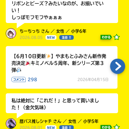
リボンとビーズ？みたいなのが、お揃いでい
い！
しっぽモフモフやぁぁぁ
ちーちっち さん ／ 女性 ／ 小学6年
2026.08.05
わかる
NEW
注目 !!
【6月10日更新
】やまもとふみさん新作発
売決定
キミノベル５周年、新シリーズ第３
弾
298
2026年04月15日
コメント
私は絶対に「これだ！」と思って買いまし
た！（金欠気味）
歴バス推しシャチ さん ／ 女性 ／ 小学5年
2026.08.01
わかる
NEW
注目 !!