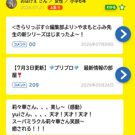
おばけぇ さん ／ 女性 ／ 小学6年
ラ
2026.07.21
わかる
人気 !!
ー
が
あ
<きらりっぷす☆編集部より>やまもとふみ先
る
生の新シリーズはじまったよ～！
の
00
で、
2026年07月09日
コメント
も
う
一
【7月3日更新】
プリプロ
最新情報の部
度
い
屋
確
い
え
認
209
2026年05月26日
コメント
し
て
み
莉々華さん、、、美し〜（感動）
て
yuiさん、、、、天才！天才！天才！
ね
スーパミラクル莉々華さん笑顔〜
癒される！！！
戻