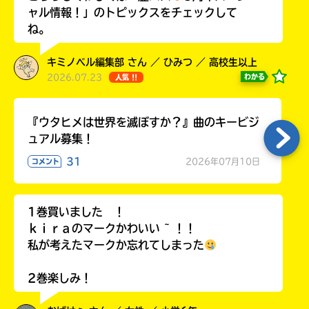
ャル情報！」のトピックスをチェックして
ね。
キミノベル編集部 さん ／ ひみつ ／ 高校生以上
Loading
.
.
.
2026.07.23
わかる
人気 !!
『ウタヒメは世界を滅ぼすか？』曲のキービジ
ュアル募集！
31
2026年07月10日
コメント
1巻買いました ！
入
ｋｉｒａのマークかわいい ~ ！！
力
私が考えたマークか忘れてしまった
内
容
2巻楽しみ！
に
エ