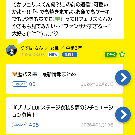
てかフェリスくん何?!この前の返信!!可愛い
かよ〜!!「何でも焼きますよ｡お魚でもケーキ
でも｡やきもちでも!
」って!!フェリスくんの
やきもち見てみたい…!!ファンサがすぎる〜!!
大好き(*˘︶˘*).｡.:*♡
ゆずは さん ／ 女性 ／ 中学3年
2026.08.03
わかる
NEW
注目 !!
歴バス
最新情報まとめ
00
2026年02月27日
コメント
『プリプロ』ステージ衣装＆夢のシチュエーシ
ョン募集！
405
2026年02月19日
コメント