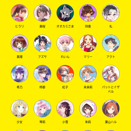
ヒラリ
美桜
オオカミさま
玲香
礼
キーワードから探す
真理
アズサ
れいん
マリー
アクト
オフィシャルアカウント
希乃
柊都
紅子
未来莉
パットとイザ
ベル
SNSでシェアする
少女
琴莉
小雪
朱莉
葉山ハル