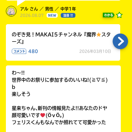
アル さん ／ 男性 ／ 中学1年
2026.08.07
わかる
NEW
注目 !!
のぞき見！MAKAI５チャンネル『魔界
スタ
ーズ』
480
2026年03月10日
コメント
わ〜!!
世界中のお祭りに参加するのいいね!(≧∇≦)
b
楽しそう
星来ちゃん､新刊の情報見たよ!!あなたのドヤ
顔可愛いです
(ӦｖӦ｡)
フェリスくんもなんでか照れてて可愛かった