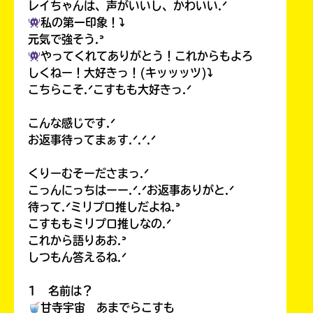
レイちゃんは、声がいいし、かわいい.ᐟ
私の第一印象！⤵︎
元気で強そう.ᐣ
やってくれてありがとう！これからもよろ
しくねー！大好きっ！(キッッッツ)⤵︎
こちらこそ.ᐟこすもも大好きっ.ᐟ
こんな感じです.ᐟ
お返事待ってまぁす.ᐟ.ᐟ.ᐟ
くりーむそーださまっ.ᐟ
こっんにっちはーー.ᐟ.ᐟお返事ありがと.ᐟ
待って.ᐟミリプロ推しだよね.ᐣ
こすももミリプロ推しなの.ᐟ
これから語りあお.ᐣ
しつもん答えるね.ᐟ
1 名前は？
甘寺宇宙 あまでらこすも