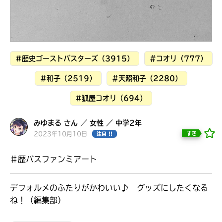
見つかる
#歴史ゴーストバスターズ（3915）
#コオリ（777）
#和子（2519）
#天照和子（2280）
#狐屋コオリ（694）
みゆまる さん ／ 女性 ／ 中学2年
2023年10月10日
すき
注目 !!
♯歴バスファンミアート
デフォルメのふたりがかわいい♪ グッズにしたくなる
本を飛び出して
みんなとおしゃべり
ね！（編集部）
できる掲示板