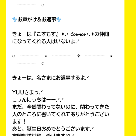
┈┈┈┈ ◌
お声がけ&お返事
きょーは『こすもす』✦.· 𝓒𝓸𝓼𝓶𝓸𝓼 ·.✦の仲間
になってくれる人はいないよ.ᐟ
◌ ┈┈┈┈ ⋆ ┈┈┈┈ ✧ ┈┈┈┈ ⋆
┈┈┈┈ ◌
きょーは、名さまにお返事するよ.ᐟ
YUUさまっ.ᐟ
こっんにっちはーー.ᐟ.ᐟ
まだ、全然関わってないのに、関わってきた
人のところに書いてくれてありがとうござい
ます！
あと、誕生日おめでとうございます.ᐟ