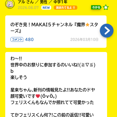
アル さん ／ 男性 ／ 中学1年
2026.08.07
わかる
NEW
読まれてるよ !!
のぞき見！MAKAI５チャンネル『魔界
スタ
ーズ』
480
2026年03月10日
コメント
わ〜!!
世界中のお祭りに参加するのいいね!(≧∇≦)
b
楽しそう
星来ちゃん､新刊の情報見たよ!!あなたのドヤ
顔可愛いです
(ӦｖӦ｡)
フェリスくんもなんでか照れてて可愛かった
てかフェリスくん何?!この前の返信!!可愛い