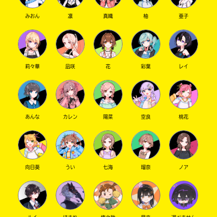
みおん
凛
真織
柚
亜子
莉々華
凪咲
花
彩葉
レイ
あんな
カレン
陽菜
空良
桃花
向日葵
うい
七海
瑠奈
ノア