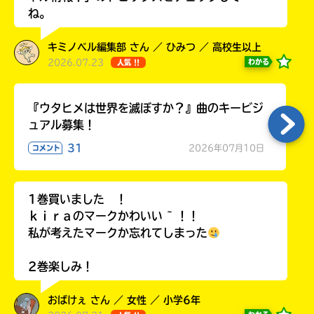
ラ
ね。
ー
が
キミノベル編集部 さん ／ ひみつ ／ 高校生以上
あ
2026.07.23
わかる
人気 !!
る
の
で、
『ウタヒメは世界を滅ぼすか？』曲のキービジ
も
ュアル募集！
う
31
2026年07月10日
コメント
一
度
い
確
い
え
認
1巻買いました ！
し
ｋｉｒａのマークかわいい ~ ！！
て
私が考えたマークか忘れてしまった
み
て
2巻楽しみ！
ね
おばけぇ さん ／ 女性 ／ 小学6年
戻