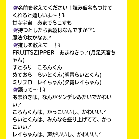
名前を教えてください！読み仮名もつけて
くれると嬉しいよ〜！⤵︎
甘寺宇宙 あまでらこすも
持つとしたら武器はなんですか？⤵︎
魔法の杖かなぁ.ᐣ
推しを教えてー！⤵︎
FRUITSZIPPER あまねきっ.ᐟ(月足天音ち
ゃん)
すとぷり ころんくん
めておら らいとくん(明雷らいとくん)
ミリプロ レイちゃん(夕霧レイちゃん)
語って〜！⤵︎
あまねきは、なんかツンデレみたいでかわい
い.ᐟ
ころんくんは、かっこいいし、かわいい.ᐟ
らいとくんは、みんなを盛り上げてて、かっ
こいい.ᐟ
レイちゃんは、声がいいし、かわいい.ᐟ