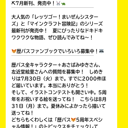
⛏7月新刊、発売中！
￣￣￣￣￣￣￣￣￣￣￣￣￣￣￣￣￣￣
大人気の「レッツゴー！まいぜんシスター
ズ」と「マインクラフト冒険記」のシリーズ
Loading
.
.
.
最新刊が発売中！ 夏にぴったりなドキドキ
ワクワクな物語、ぜひ読んでみてね～！
歴バスファンブックでいろいろ募集中！
￣￣￣￣￣￣￣￣￣￣￣￣￣￣￣￣￣￣
歴バス全キャラクター＋あさばみゆきさん、
左近堂絵里さんへの質問を募集中！ しめき
りは7月30日（火）まで。すでに2000件ほ
ど届いています。本当にありがとう！
そして、イラストコンテストも開さい中。5周
入
年をお祝いする絵を送ってね！ こちらは8月
力
31日（月）まで。夏休みによかったら描いて
内
送ってね！
容
に
どちらもくわしくは「歴バス
5周年スペシ
エ
ャル情報！」のトピックスをチェックして