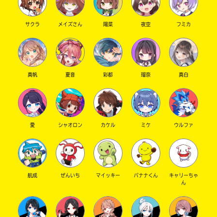
サクラ
メイズさん
陽菜
夜空
フミカ
真帆
夏音
彩都
瑠奈
真白
愛
シャオロン
カケル
ミケ
ウルファ
航成
ぜんいち
マイッキー
バナナくん
キャリーちゃ
ん