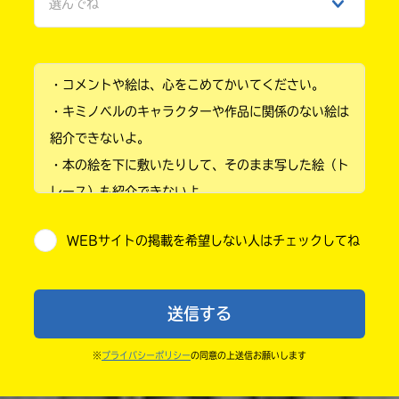
選んでね
ひみつ
小学1年
・コメントや絵は、心をこめてかいてください。
小学2年
・キミノベルのキャラクターや作品に関係のない絵は
小学3年
紹介できないよ。
・本の絵を下に敷いたりして、そのまま写した絵（ト
小学4年
レース）も紹介できないよ。
小学5年
・他人の絵を勝手に投稿しないでね。
WEBサイトの掲載を希望しない人はチェックしてね
・送ってからすぐには紹介されないので、待ってて
小学6年
ね。
中学1年
・まだ読んでいない人たちに、本の内容のネタバレに
送信する
ならないよう気をつけてね。
中学2年
・キャンペーン開催中は、投稿した後の画面にバナー
※
プライバシーポリシー
の同意の上送信お願いします
中学3年
が出るので、そこから応募してね。