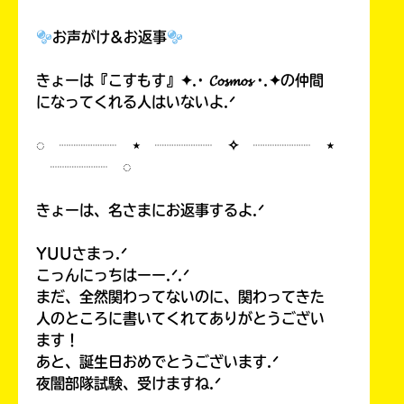
お声がけ&お返事
きょーは『こすもす』✦.· 𝓒𝓸𝓼𝓶𝓸𝓼 ·.✦の仲間
になってくれる人はいないよ.ᐟ
◌ ┈┈┈┈ ⋆ ┈┈┈┈ ✧ ┈┈┈┈ ⋆
┈┈┈┈ ◌
きょーは、名さまにお返事するよ.ᐟ
YUUさまっ.ᐟ
こっんにっちはーー.ᐟ.ᐟ
まだ、全然関わってないのに、関わってきた
人のところに書いてくれてありがとうござい
ます！
あと、誕生日おめでとうございます.ᐟ
夜闇部隊試験、受けますね.ᐟ