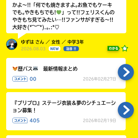
かよ〜!!「何でも焼きますよ｡お魚でもケーキ
でも｡やきもちでも!
」って!!フェリスくんの
やきもち見てみたい…!!ファンサがすぎる〜!!
大好き(*˘︶˘*).｡.:*♡
ゆずは さん ／ 女性 ／ 中学3年
2026.08.03
わかる
NEW
注目 !!
歴バス
最新情報まとめ
00
2026年02月27日
コメント
『プリプロ』ステージ衣装＆夢のシチュエーシ
ョン募集！
405
2026年02月19日
コメント