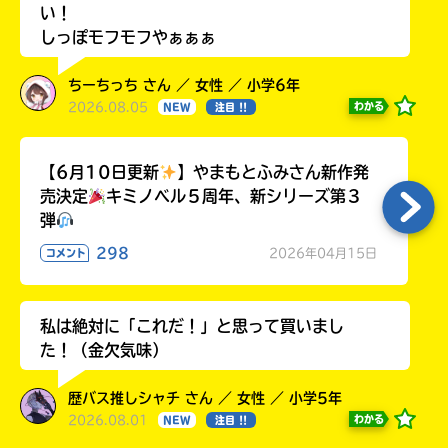
い！
しっぽモフモフやぁぁぁ
ちーちっち さん ／ 女性 ／ 小学6年
2026.08.05
わかる
NEW
注目 !!
【6月10日更新
】やまもとふみさん新作発
売決定
キミノベル５周年、新シリーズ第３
弾
298
2026年04月15日
コメント
私は絶対に「これだ！」と思って買いまし
た！（金欠気味）
歴バス推しシャチ さん ／ 女性 ／ 小学5年
2026.08.01
わかる
NEW
注目 !!