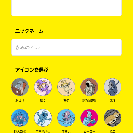
ニックネーム
このマチのことを
アイコンを選ぶ
もっと知りたい
キミに
おばけ
魔女
天使
謎の調査員
死神
巨大ロボ
宇宙飛行士
宇宙人
ヒーロー
ねこ