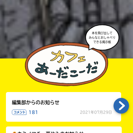
・ポプラ社の宣伝物で紹介させてもらうことがある
高校生以上
よ。
・かき終えたら、人を傷つけていたり、個人情報をか
きこんでいたり、字がまちがっていたりしないか、読
本を飛び出して
みんなとおしゃべり
みなおしてみてね。
できる掲示板
編集部からのお知らせ
181
2021年07月29日
コメント