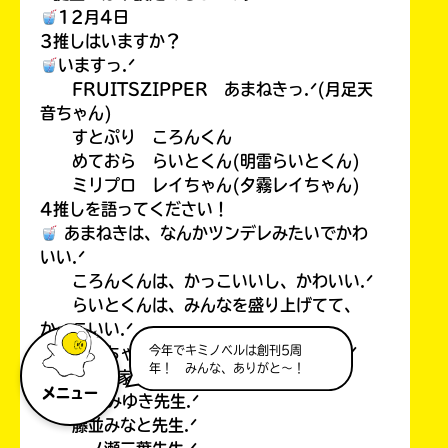
12月4日
3推しはいますか？
いますっ.ᐟ
FRUITSZIPPER あまねきっ.ᐟ(月足天
音ちゃん)
すとぷり ころんくん
めておら らいとくん(明雷らいとくん)
ミリプロ レイちゃん(夕霧レイちゃん)
4推しを語ってください！
あまねきは、なんかツンデレみたいでかわ
いい.ᐟ
ころんくんは、かっこいいし、かわいい.ᐟ
らいとくんは、みんなを盛り上げてて、
かっこいい.ᐟ
今年でキミノベルは創刊5周
レイちゃんは、声がいいし、かわいい.ᐟ
年！ みんな、ありがと～！
5好きな作家さんは？
メニュー
あさばみゆき先生.ᐟ
藤並みなと先生.ᐟ