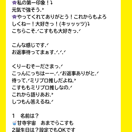
私の第一印象！⤵︎
元気で強そう.ᐣ
やってくれてありがとう！これからもよろ
しくねー！大好きっ！(キッッッツ)⤵︎
こちらこそ.ᐟこすもも大好きっ.ᐟ
こんな感じです.ᐟ
お返事待ってまぁす.ᐟ.ᐟ.ᐟ
くりーむそーださまっ.ᐟ
こっんにっちはーー.ᐟ.ᐟお返事ありがと.ᐟ
待って.ᐟミリプロ推しだよね.ᐣ
こすももミリプロ推しなの.ᐟ
これから語りあお.ᐣ
しつもん答えるね.ᐟ
1 名前は？
甘寺宇宙 あまでらこすも
2誕生日は？設定でもOKです