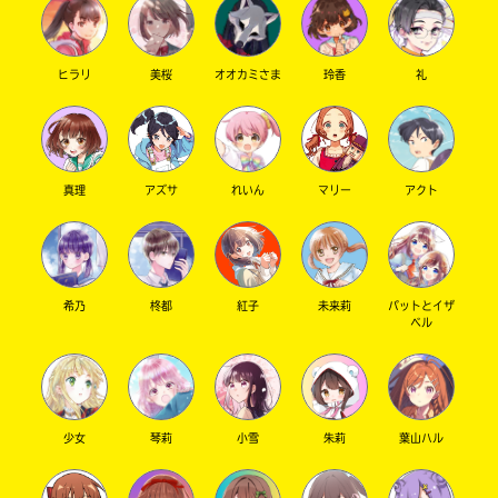
ヒラリ
美桜
オオカミさま
玲香
礼
真理
アズサ
れいん
マリー
アクト
希乃
柊都
紅子
未来莉
パットとイザ
ベル
少女
琴莉
小雪
朱莉
葉山ハル