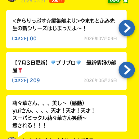
2026.07.21
わかる
人気 !!
る
<きらりっぷす☆編集部より>やまもとふみ先
生の新シリーズはじまったよ～！
00
2026年07月09日
コメント
【7月3日更新】
プリプロ
最新情報の部
屋
209
2026年05月26日
コメント
莉々華さん、、、美し〜（感動）
yuiさん、、、、天才！天才！天才！
スーパミラクル莉々華さん笑顔〜
癒される！！！