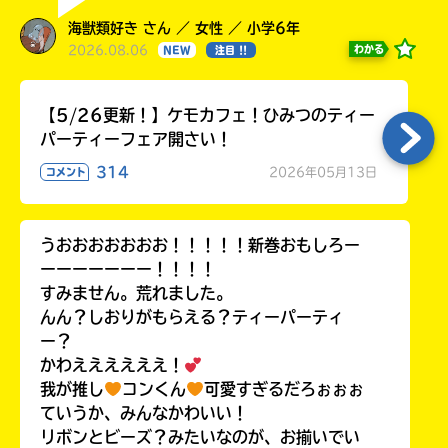
海獣類好き さん ／ 女性 ／ 小学6年
2026.08.06
わかる
NEW
注目 !!
【5/26更新！】ケモカフェ！ひみつのティー
パーティーフェア開さい！
314
2026年05月13日
コメント
うおおおおおおお！！！！！新巻おもしろー
ーーーーーーー！！！！
すみません。荒れました。
んん？しおりがもらえる？ティーパーティ
ー？
かわええええええ！
我が推し
コンくん
可愛すぎるだろぉぉぉ
ていうか、みんなかわいい！
リボンとビーズ？みたいなのが、お揃いでい