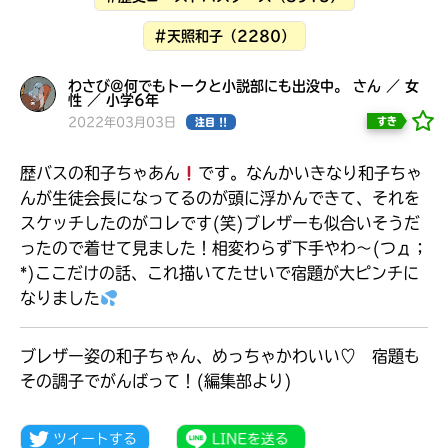
#天照和子（2280）
わさび@何でもトークと小説部にも出没中。 さん ／ 女
性 ／ 小学6年
2022年03月03日
すき
注目 !!
歴バスの和子ちゃあん
です。なんかいきなり和子ちゃ
んが生徒会長になってるのが頭に浮かんできて、それを
スケッチしたのがコレです(笑)ブレザーも似合いそうだ
ったので着せて見ました！相変わらず下手やわ～(つд；
*)ここだけの話、これ描いてたせいで宿題が大ピンチに
なりました
大人気
ブレザー姿の和子ちゃん、めっちゃかわいい♡ 宿題も
シリーズに
出会える
その調子でがんばって！(編集部より)