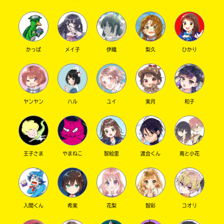
キーワードから探す
かっぱ
メイ子
伊織
梨久
ひかり
ヤンヤン
ハル
ユイ
実月
和子
オフィシャルアカウント
王子さま
やまねこ
智絵里
渡会くん
南と小花
SNSでシェアする
入間くん
希実
花梨
智彩
コオリ