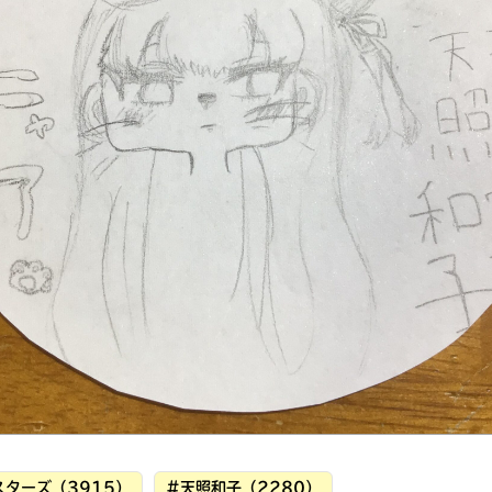
読みたい本が
見つかる
大人気
シリーズに
出会える
ターズ（3915）
#天照和子（2280）