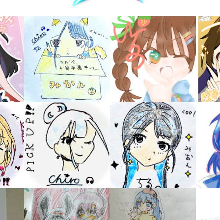
キーワードから探す
入
力
内
容
に
エ