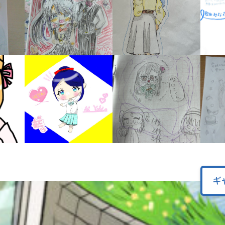
オフィシャルアカウント
ラ
ー
が
あ
Loading
.
.
.
る
の
で、
も
SNSでシェアする
う
一
度
い
確
い
え
認
し
て
み
ギ
て
ね