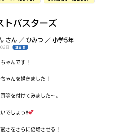
ストバスターズ
 さん ／ ひみつ ／ 小学5年
月02日
注目 !!
ンちゃんです！
子ちゃんを描きました！
猫耳等を付けてみました〜。
いでしょっ‼︎
みんなの絵が
見られる
可愛さをさらに倍増させる！
ギャラリー