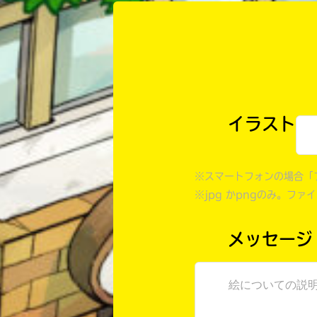
イラスト
※スマートフォンの場合「
※jpg かpngのみ。ファ
メッセージ