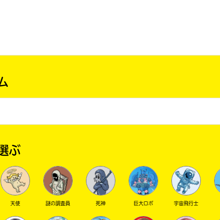
ム
選ぶ
天使
謎の調査員
死神
巨大ロボ
宇宙飛行士