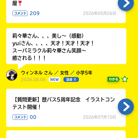
る
屋
209
2026年05月26日
コメント
莉々華さん、、、美し〜（感動）
yuiさん、、、、天才！天才！天才！
スーパミラクル莉々華さん笑顔〜
癒される！！！
ウィンネル さん ／ 女性 ／ 小学5年
2026.08.06
わかる
NEW
注目 !!
【質問更新】歴バス5周年記念 イラストコン
テスト開催！
00
2026年07月10日
コメント