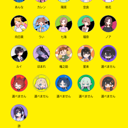
あんな
カレン
陽菜
空良
桃花
向日葵
うい
七海
瑠奈
ノア
ルイ
ほまれ
権之助
星来
選べません
選べません
選べません
選べません
選べません
選べません
詩