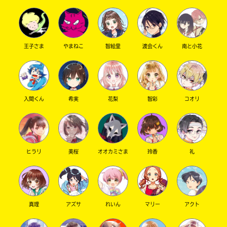
王子さま
やまねこ
智絵里
渡会くん
南と小花
キーワードから探す
入間くん
希実
花梨
智彩
コオリ
オフィシャルアカウント
ヒラリ
美桜
オオカミさま
玲香
礼
真理
アズサ
れいん
マリー
アクト
SNSでシェアする