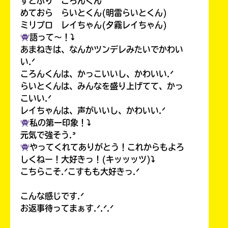
すとぷり ころんくん
めておら らいとくん(明雷らいとくん)
ミリプロ レイちゃん(夕霧レイちゃん)
語って〜！⤵︎
あまねきは、なんかツンデレみたいでかわい
い.ᐟ
ころんくんは、かっこいいし、かわいい.ᐟ
らいとくんは、みんなを盛り上げてて、かっ
こいい.ᐟ
レイちゃんは、声がいいし、かわいい.ᐟ
私の第一印象！⤵︎
元気で強そう.ᐣ
やってくれてありがとう！これからもよろ
しくねー！大好きっ！(キッッッツ)⤵︎
こちらこそ.ᐟこすもも大好きっ.ᐟ
こんな感じです.ᐟ
お返事待ってまぁす.ᐟ.ᐟ.ᐟ