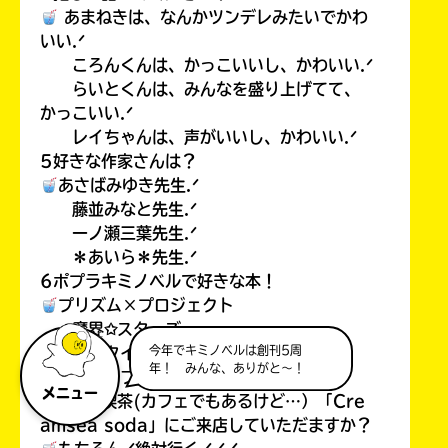
あまねきは、なんかツンデレみたいでかわ
いい.ᐟ
ころんくんは、かっこいいし、かわいい.ᐟ
らいとくんは、みんなを盛り上げてて、
かっこいい.ᐟ
レイちゃんは、声がいいし、かわいい.ᐟ
5好きな作家さんは？
あさばみゆき先生.ᐟ
藤並みなと先生.ᐟ
一ノ瀬三葉先生.ᐟ
＊あいら＊先生.ᐟ
6ポプラキミノベルで好きな本！
プリズム×プロジェクト
魔界✩スターズ
今年でキミノベルは創刊5周
初恋タイムリミット
年！ みんな、ありがと～！
ケモカフェ.ᐟ
メニュー
7また、喫茶(カフェでもあるけど…）「Cre
amsea soda」にご来店していただますか？