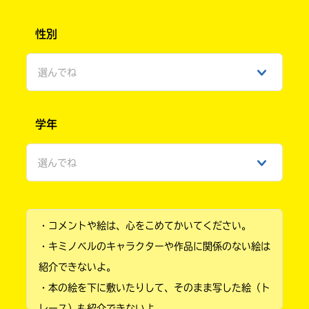
性別
選んでね
男性
学年
女性
選んでね
ひみつ
小学1年
・コメントや絵は、心をこめてかいてください。
小学2年
・キミノベルのキャラクターや作品に関係のない絵は
小学3年
紹介できないよ。
・本の絵を下に敷いたりして、そのまま写した絵（ト
小学4年
レース）も紹介できないよ。