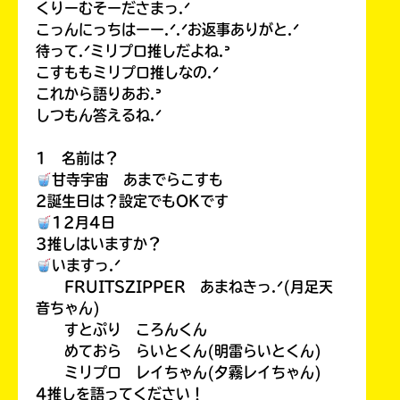
くりーむそーださまっ.ᐟ
こっんにっちはーー.ᐟ.ᐟお返事ありがと.ᐟ
待って.ᐟミリプロ推しだよね.ᐣ
こすももミリプロ推しなの.ᐟ
これから語りあお.ᐣ
しつもん答えるね.ᐟ
1 名前は？
甘寺宇宙 あまでらこすも
2誕生日は？設定でもOKです
12月4日
3推しはいますか？
いますっ.ᐟ
FRUITSZIPPER あまねきっ.ᐟ(月足天
音ちゃん)
すとぷり ころんくん
めておら らいとくん(明雷らいとくん)
ミリプロ レイちゃん(夕霧レイちゃん)
4推しを語ってください！