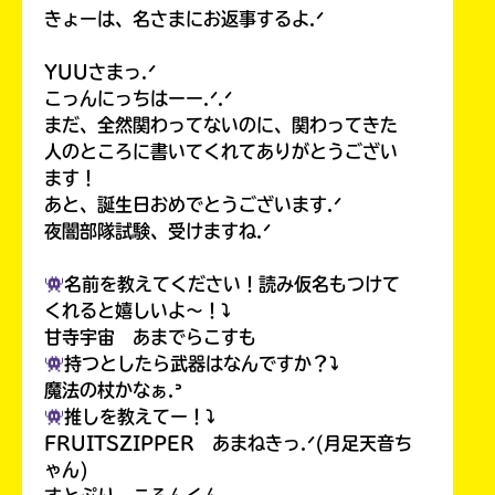
きょーは、名さまにお返事するよ.ᐟ
YUUさまっ.ᐟ
こっんにっちはーー.ᐟ.ᐟ
まだ、全然関わってないのに、関わってきた
人のところに書いてくれてありがとうござい
ます！
あと、誕生日おめでとうございます.ᐟ
夜闇部隊試験、受けますね.ᐟ
名前を教えてください！読み仮名もつけて
くれると嬉しいよ〜！⤵︎
甘寺宇宙 あまでらこすも
持つとしたら武器はなんですか？⤵︎
魔法の杖かなぁ.ᐣ
推しを教えてー！⤵︎
FRUITSZIPPER あまねきっ.ᐟ(月足天音ち
ゃん)