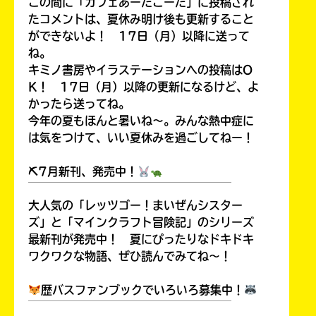
この間に「カフェあーだこーだ」に投稿され
たコメントは、夏休み明け後も更新すること
ができないよ！ 17日（月）以降に送って
ね。
キミノ書房やイラステーションへの投稿はO
K！ 17日（月）以降の更新になるけど、よ
かったら送ってね。
今年の夏もほんと暑いね～。みんな熱中症に
は気をつけて、いい夏休みを過ごしてねー！
⛏7月新刊、発売中！
￣￣￣￣￣￣￣￣￣￣￣￣￣￣￣￣￣￣
大人気の「レッツゴー！まいぜんシスター
ズ」と「マインクラフト冒険記」のシリーズ
最新刊が発売中！ 夏にぴったりなドキドキ
ワクワクな物語、ぜひ読んでみてね～！
歴バスファンブックでいろいろ募集中！
￣￣￣￣￣￣￣￣￣￣￣￣￣￣￣￣￣￣