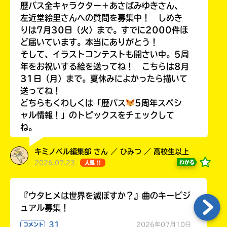
歴バス全キャラクター＋あさばみゆきさん、
左近堂絵里さんへの質問を募集中！ しめき
りは7月30日（火）まで。すでに2000件ほ
ど届いています。本当にありがとう！
Loading
.
.
.
そして、イラストコンテストも開さい中。5周
年をお祝いする絵を送ってね！ こちらは8月
31日（月）まで。夏休みによかったら描いて
送ってね！
どちらもくわしくは「歴バス
5周年スペシ
ャル情報！」のトピックスをチェックして
ね。
キミノベル編集部 さん ／ ひみつ ／ 高校生以上
2026.07.23
わかる
人気 !!
入
力
内
『ウタヒメは世界を滅ぼすか？』曲のキービジ
容
ュアル募集！
に
エ
31
2026年07月10日
コメント