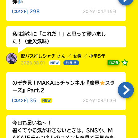
弾
298
2026年04月15日
コメント
私は絶対に「これだ！」と思って買いまし
た！（金欠気味）
歴バス推しシャチ さん ／ 女性 ／ 小学5年
2026.08.01
わかる
NEW
注目 !!
のぞき見！MAKAI5チャンネル『魔界
スタ
ーズ』Part.2
35
2026年08月03日
コメント
NEW
今日も暑いね〜！
暑くてやる気がおきないときは、SNSや、M
AKAI5チャンネルのコメントを見て元気をも