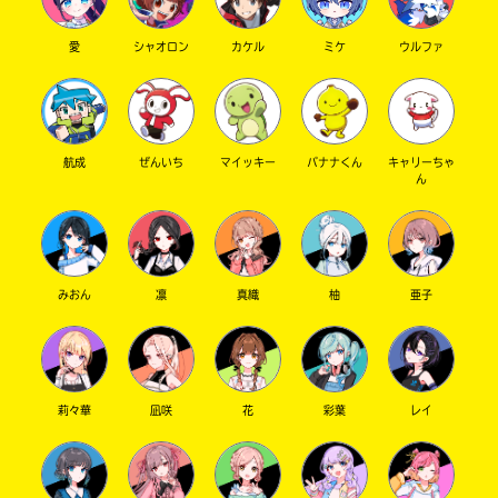
愛
シャオロン
カケル
ミケ
ウルファ
航成
ぜんいち
マイッキー
バナナくん
キャリーちゃ
ん
みおん
凛
真織
柚
亜子
莉々華
凪咲
花
彩葉
レイ