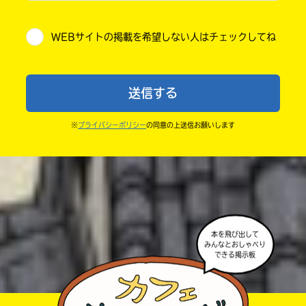
小学5年
・他人の絵を勝手に投稿しないでね。
WEBサイトの掲載を希望しない人はチェックしてね
・送ってからすぐには紹介されないので、待ってて
小学6年
ね。
中学1年
・まだ読んでいない人たちに、本の内容のネタバレに
送信する
ならないよう気をつけてね。
中学2年
・キャンペーン開催中は、投稿した後の画面にバナー
※
プライバシーポリシー
の同意の上送信お願いします
中学3年
が出るので、そこから応募してね。
・ポプラ社の宣伝物で紹介させてもらうことがある
高校生以上
よ。
・かき終えたら、人を傷つけていたり、個人情報をか
きこんでいたり、字がまちがっていたりしないか、読
本を飛び出して
みなおしてみてね。
みんなとおしゃべり
できる掲示板