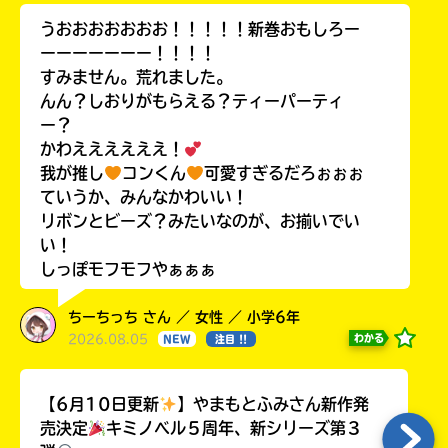
うおおおおおおお！！！！！新巻おもしろー
ーーーーーーー！！！！
すみません。荒れました。
んん？しおりがもらえる？ティーパーティ
ー？
かわええええええ！
我が推し
コンくん
可愛すぎるだろぉぉぉ
ていうか、みんなかわいい！
リボンとビーズ？みたいなのが、お揃いでい
い！
しっぽモフモフやぁぁぁ
ちーちっち さん ／ 女性 ／ 小学6年
2026.08.05
わかる
NEW
注目 !!
【6月10日更新
】やまもとふみさん新作発
売決定
キミノベル５周年、新シリーズ第３