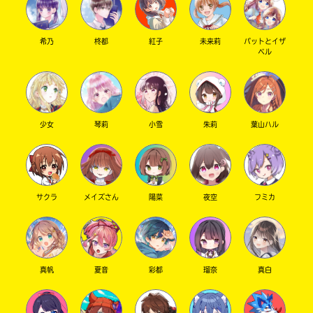
希乃
柊都
紅子
未来莉
パットとイザ
ベル
少女
琴莉
小雪
朱莉
葉山ハル
サクラ
メイズさん
陽菜
夜空
フミカ
真帆
夏音
彩都
瑠奈
真白