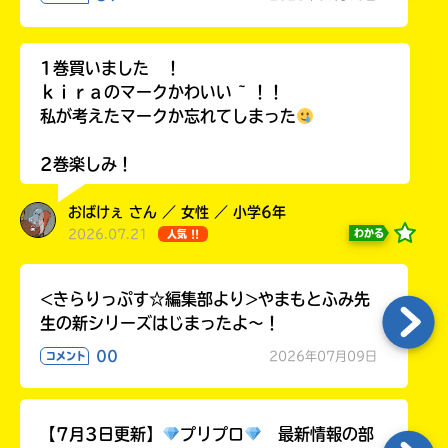
ラ
ー
が
1巻買いました ！
あ
ｋｉｒａのマークかわいい ~ ！！
る
私が考えたマークか忘れてしまった
の
で、
2巻楽しみ！
も
う
おばけぇ さん ／ 女性 ／ 小学6年
一
2026.07.21
わかる
人気 !!
度
い
確
い
え
認
<きらりっぷす☆編集部より>やまもとふみ先
し
生の新シリーズはじまったよ～！
て
み
00
2026年07月09日
コメント
て
ね
【7月3日更新】
プリプロ
最新情報の部
戻