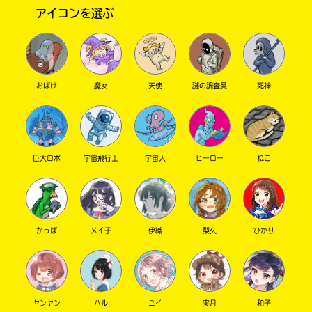
アイコンを選ぶ
おばけ
魔女
天使
謎の調査員
死神
巨大ロボ
宇宙飛行士
宇宙人
ヒーロー
ねこ
このマチのことを
もっと知りたい
キミに
かっぱ
メイ子
伊織
梨久
ひかり
ヤンヤン
ハル
ユイ
実月
和子