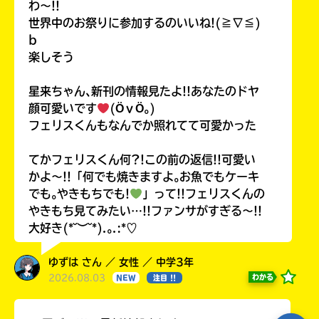
わ〜!!
世界中のお祭りに参加するのいいね!(≧∇≦)
b
楽しそう
星来ちゃん､新刊の情報見たよ!!あなたのドヤ
顔可愛いです
(ӦｖӦ｡)
フェリスくんもなんでか照れてて可愛かった
てかフェリスくん何?!この前の返信!!可愛い
かよ〜!!「何でも焼きますよ｡お魚でもケーキ
でも｡やきもちでも!
」って!!フェリスくんの
やきもち見てみたい…!!ファンサがすぎる〜!!
大好き(*˘︶˘*).｡.:*♡
ゆずは さん ／ 女性 ／ 中学3年
2026.08.03
わかる
NEW
注目 !!