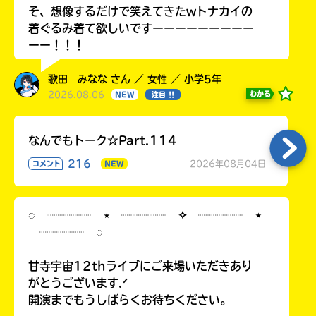
そ、想像するだけで笑えてきたwトナカイの
着ぐるみ着て欲しいですーーーーーーーーー
ーー！！！
歌田 みなな さん ／ 女性 ／ 小学5年
2026.08.06
わかる
NEW
注目 !!
なんでもトーク☆Part.114
216
2026年08月04日
コメント
NEW
◌ ┈┈┈┈ ⋆ ┈┈┈┈ ✧ ┈┈┈┈ ⋆
┈┈┈┈ ◌
甘寺宇宙12thライブにご来場いただきあり
がとうございます.ᐟ
開演までもうしばらくお待ちください。