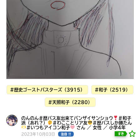
見つかる
#歴史ゴーストバスターズ（3915）
#和子（2519）
#天照和子（2280）
のんのん＃歴バス友出来てバンザイサンショウ
＃和子
本を飛び出して
派（あれ？）
＃わこことリア友
＃歴バスしか勝たん
みんなとおしゃべり
＃いつもアイコン和子
さん ／ 女性 ／ 小学4年
できる掲示板
2023年10月03日
すき
注目 !!