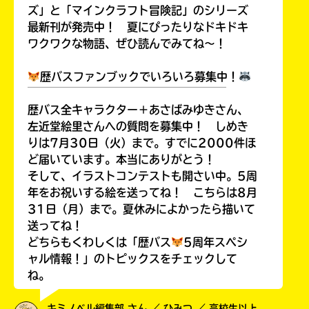
ラ
ズ」と「マインクラフト冒険記」のシリーズ
ー
最新刊が発売中！ 夏にぴったりなドキドキ
が
ワクワクな物語、ぜひ読んでみてね～！
あ
る
歴バスファンブックでいろいろ募集中！
の
￣￣￣￣￣￣￣￣￣￣￣￣￣￣￣￣￣￣
で、
歴バス全キャラクター＋あさばみゆきさん、
も
左近堂絵里さんへの質問を募集中！ しめき
う
りは7月30日（火）まで。すでに2000件ほ
一
ど届いています。本当にありがとう！
度
い
そして、イラストコンテストも開さい中。5周
確
い
え
年をお祝いする絵を送ってね！ こちらは8月
認
31日（月）まで。夏休みによかったら描いて
し
送ってね！
て
み
どちらもくわしくは「歴バス
5周年スペシ
て
ャル情報！」のトピックスをチェックして
ね
ね。
戻
キミノベル編集部 さん ／ ひみつ ／ 高校生以上