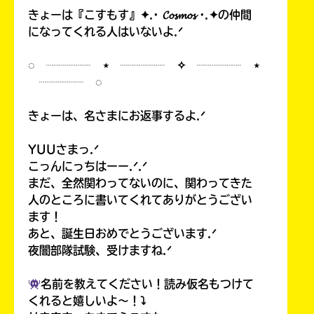
きょーは『こすもす』✦.· 𝓒𝓸𝓼𝓶𝓸𝓼 ·.✦の仲間
になってくれる人はいないよ.ᐟ
◌ ┈┈┈┈ ⋆ ┈┈┈┈ ✧ ┈┈┈┈ ⋆
┈┈┈┈ ◌
きょーは、名さまにお返事するよ.ᐟ
YUUさまっ.ᐟ
こっんにっちはーー.ᐟ.ᐟ
まだ、全然関わってないのに、関わってきた
人のところに書いてくれてありがとうござい
ます！
あと、誕生日おめでとうございます.ᐟ
夜闇部隊試験、受けますね.ᐟ
名前を教えてください！読み仮名もつけて
くれると嬉しいよ〜！⤵︎