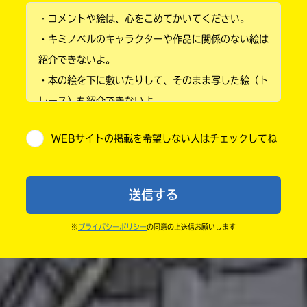
・コメントや絵は、心をこめてかいてください。
小学2年
・キミノベルのキャラクターや作品に関係のない絵は
小学3年
紹介できないよ。
・本の絵を下に敷いたりして、そのまま写した絵（ト
小学4年
レース）も紹介できないよ。
小学5年
・他人の絵を勝手に投稿しないでね。
WEBサイトの掲載を希望しない人はチェックしてね
・送ってからすぐには紹介されないので、待ってて
小学6年
ね。
中学1年
・まだ読んでいない人たちに、本の内容のネタバレに
送信する
ならないよう気をつけてね。
中学2年
・キャンペーン開催中は、投稿した後の画面にバナー
※
プライバシーポリシー
の同意の上送信お願いします
中学3年
が出るので、そこから応募してね。
・ポプラ社の宣伝物で紹介させてもらうことがある
高校生以上
よ。
・かき終えたら、人を傷つけていたり、個人情報をか