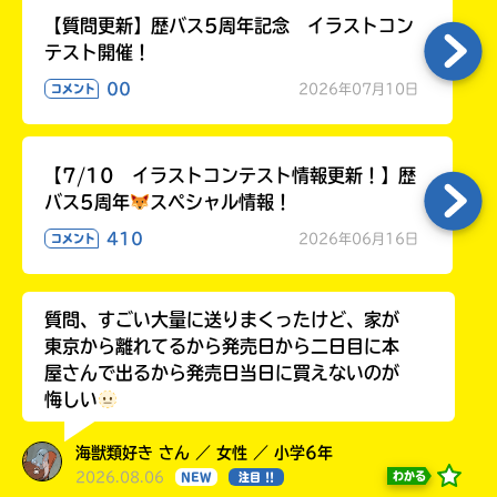
【質問更新】歴バス5周年記念 イラストコン
テスト開催！
00
2026年07月10日
コメント
【7/10 イラストコンテスト情報更新！】歴
バス5周年
スペシャル情報！
410
2026年06月16日
コメント
質問、すごい大量に送りまくったけど、家が
東京から離れてるから発売日から二日目に本
屋さんで出るから発売日当日に買えないのが
悔しい
海獣類好き さん ／ 女性 ／ 小学6年
2026.08.06
わかる
NEW
注目 !!