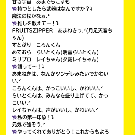
甘寺宇宙 あまでらこすも
持つとしたら武器はなんですか？⤵︎
魔法の杖かなぁ.ᐣ
推しを教えてー！⤵︎
FRUITSZIPPER あまねきっ.ᐟ(月足天音ち
ゃん)
すとぷり ころんくん
めておら らいとくん(明雷らいとくん)
ミリプロ レイちゃん(夕霧レイちゃん)
語って〜！⤵︎
あまねきは、なんかツンデレみたいでかわい
い.ᐟ
ころんくんは、かっこいいし、かわいい.ᐟ
らいとくんは、みんなを盛り上げてて、かっ
こいい.ᐟ
レイちゃんは、声がいいし、かわいい.ᐟ
私の第一印象！⤵︎
元気で強そう.ᐣ
やってくれてありがとう！これからもよろ