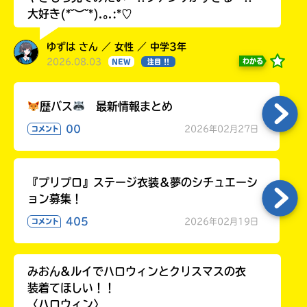
大好き(*˘︶˘*).｡.:*♡
ゆずは さん ／ 女性 ／ 中学3年
2026.08.03
わかる
NEW
注目 !!
歴バス
最新情報まとめ
00
2026年02月27日
コメント
『プリプロ』ステージ衣装＆夢のシチュエーシ
ョン募集！
405
2026年02月19日
コメント
みおん&ルイでハロウィンとクリスマスの衣
装着てほしい！！
〈ハロウィン〉