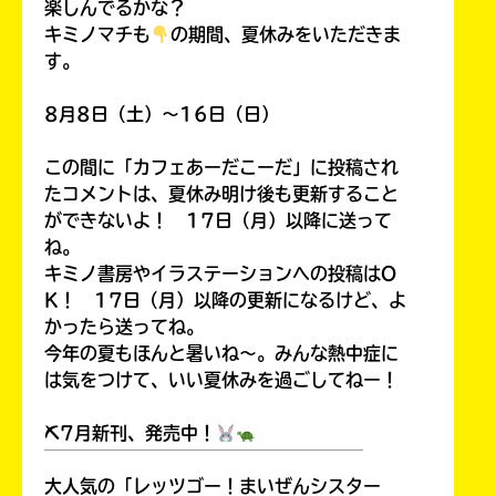
楽しんでるかな？
キミノマチも
の期間、夏休みをいただきま
す。
8月8日（土）～16日（日）
Loading
.
.
.
この間に「カフェあーだこーだ」に投稿され
たコメントは、夏休み明け後も更新すること
ができないよ！ 17日（月）以降に送って
ね。
キミノ書房やイラステーションへの投稿はO
K！ 17日（月）以降の更新になるけど、よ
かったら送ってね。
今年の夏もほんと暑いね～。みんな熱中症に
入
は気をつけて、いい夏休みを過ごしてねー！
力
内
⛏7月新刊、発売中！
容
￣￣￣￣￣￣￣￣￣￣￣￣￣￣￣￣￣￣
に
大人気の「レッツゴー！まいぜんシスター
エ