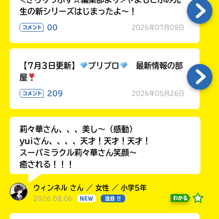
生の新シリーズはじまったよ～！
00
2026年07月09日
コメント
【7月3日更新】
プリプロ
最新情報の部
屋
209
2026年05月26日
コメント
莉々華さん、、、美し〜（感動）
yuiさん、、、、天才！天才！天才！
スーパミラクル莉々華さん笑顔〜
癒される！！！
ウィンネル さん ／ 女性 ／ 小学5年
2026.08.06
わかる
NEW
注目 !!