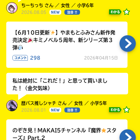
ちーちっち さん ／ 女性 ／ 小学6年
2026.08.05
わかる
NEW
注目 !!
【6月10日更新
】やまもとふみさん新作発
売決定
キミノベル５周年、新シリーズ第３
弾
298
2026年04月15日
コメント
私は絶対に「これだ！」と思って買いまし
た！（金欠気味）
歴バス推しシャチ さん ／ 女性 ／ 小学5年
2026.08.01
わかる
NEW
注目 !!
のぞき見！MAKAI5チャンネル『魔界
スタ
ーズ』Part.2