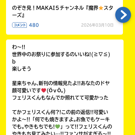
のぞき見！MAKAI５チャンネル『魔界
スタ
ーズ』
480
2026年03月10日
コメント
わ〜!!
世界中のお祭りに参加するのいいね!(≧∇≦)
b
楽しそう
星来ちゃん､新刊の情報見たよ!!あなたのドヤ
顔可愛いです
(ӦｖӦ｡)
フェリスくんもなんでか照れてて可愛かった
てかフェリスくん何?!この前の返信!!可愛い
かよ〜!!「何でも焼きますよ｡お魚でもケーキ
でも｡やきもちでも!
」って!!フェリスくんの
やきもち見てみたい…!!ファンサがすぎる〜!!