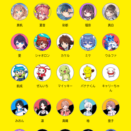
真帆
夏音
彩都
瑠奈
真白
愛
シャオロン
カケル
ミケ
ウルファ
航成
ぜんいち
マイッキー
バナナくん
キャリーちゃ
ん
みおん
凛
真織
柚
亜子