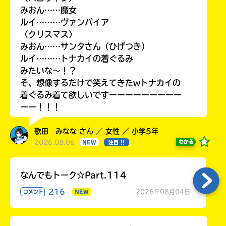
みおん……魔女
ルイ………ヴァンパイア
〈クリスマス〉
みおん……サンタさん（ひげつき）
ルイ………トナカイの着ぐるみ
みたいな〜！？
そ、想像するだけで笑えてきたwトナカイの
着ぐるみ着て欲しいですーーーーーーーーー
ーー！！！
歌田 みなな さん ／ 女性 ／ 小学5年
2026.08.06
わかる
NEW
注目 !!
なんでもトーク☆Part.114
216
2026年08月04日
コメント
NEW