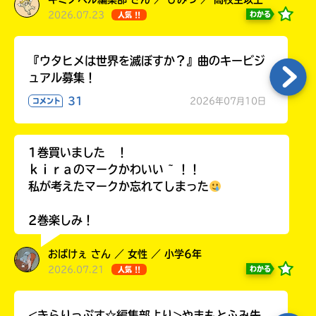
る
2026.07.23
わかる
人気 !!
『ウタヒメは世界を滅ぼすか？』曲のキービジ
ュアル募集！
31
2026年07月10日
コメント
1巻買いました ！
ｋｉｒａのマークかわいい ~ ！！
私が考えたマークか忘れてしまった
2巻楽しみ！
おばけぇ さん ／ 女性 ／ 小学6年
2026.07.21
わかる
人気 !!
<きらりっぷす☆編集部より>やまもとふみ先