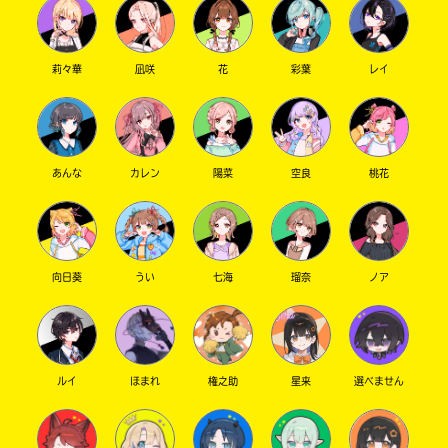
莉々華
凪咲
花
彩葉
レイ
あんな
カレン
陽菜
空良
桃花
向日葵
うい
七海
瑠奈
ノア
ルイ
ほまれ
権之助
星来
選べません