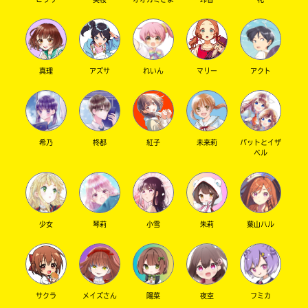
真理
アズサ
れいん
マリー
アクト
希乃
柊都
紅子
未来莉
パットとイザ
ベル
少女
琴莉
小雪
朱莉
葉山ハル
サクラ
メイズさん
陽菜
夜空
フミカ