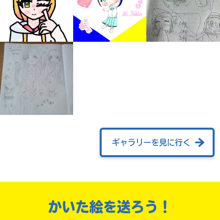
書店に届いた
みんなからのお手紙が
ギャラリーを見に行く
読める
かいた絵を送ろう！