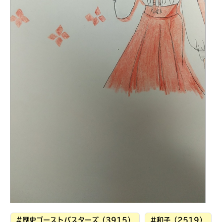
見つかる
本を飛び出して
みんなとおしゃべり
できる掲示板
#歴史ゴーストバスターズ（3915）
#和子（2519）