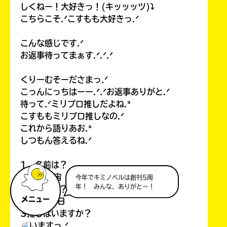
しくねー！大好きっ！(キッッッツ)⤵︎
こちらこそ.ᐟこすもも大好きっ.ᐟ
こんな感じです.ᐟ
お返事待ってまぁす.ᐟ.ᐟ.ᐟ
くりーむそーださまっ.ᐟ
こっんにっちはーー.ᐟ.ᐟお返事ありがと.ᐟ
待って.ᐟミリプロ推しだよね.ᐣ
こすももミリプロ推しなの.ᐟ
これから語りあお.ᐣ
しつもん答えるね.ᐟ
1 名前は？
甘寺宇宙 あまでらこすも
今年でキミノベルは創刊5周
年！ みんな、ありがと～！
2誕生日は？設定でもOKです
メニュー
12月4日
3推しはいますか？
いますっ.ᐟ