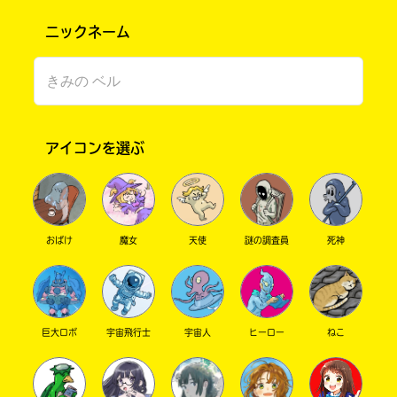
ニックネーム
キーワードから探す
アイコンを選ぶ
おばけ
魔女
天使
謎の調査員
死神
オフィシャルアカウント
巨大ロボ
宇宙飛行士
宇宙人
ヒーロー
ねこ
SNSでシェアする