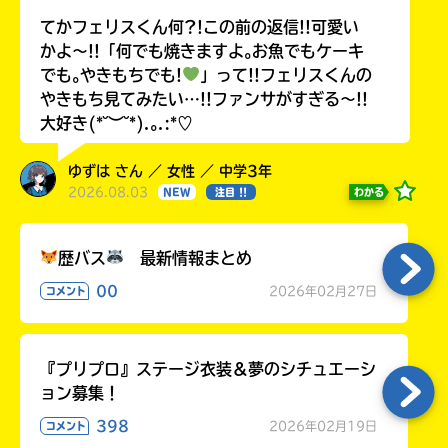
てかフェリスくん何?!この前の返信!!可愛い
かよ〜!!「何でも焼きますよ｡お魚でもケーキ
でも｡やきもちでも!
」って!!フェリスくんの
やきもち見てみたい…!!ファンサがすぎる〜!!
大好き(*˘︶˘*).｡.:*♡
ゆずは さん ／ 女性 ／ 中学3年
2026.08.03
わかる
NEW
注目 !!
歴バス
最新情報まとめ
00
2026年02月27日
コメント
『プリプロ』ステージ衣装＆夢のシチュエーシ
ョン募集！
398
2026年02月19日
コメント