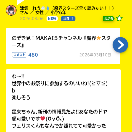
津雲 れう
（魔界スターズ早く読みたい！！）
さん ／ 女性 ／ 小学6年
2026.08.06
わかる
NEW
注目 !!
のぞき見！MAKAI５チャンネル『魔界
スタ
ーズ』
480
2026年03月10日
コメント
わ〜!!
世界中のお祭りに参加するのいいね!(≧∇≦)
b
楽しそう
星来ちゃん､新刊の情報見たよ!!あなたのドヤ
顔可愛いです
(ӦｖӦ｡)
フェリスくんもなんでか照れてて可愛かった