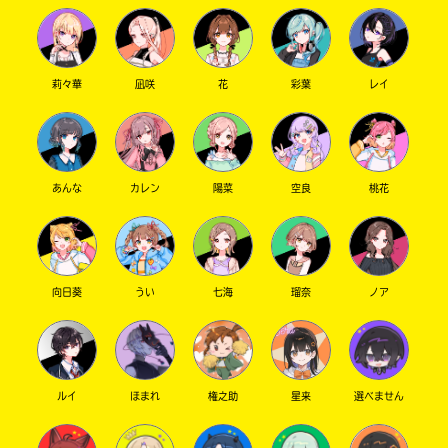
莉々華
凪咲
花
彩葉
レイ
あんな
カレン
陽菜
空良
桃花
向日葵
うい
七海
瑠奈
ノア
ルイ
ほまれ
権之助
星来
選べません