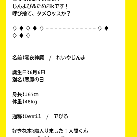
じんよび&ためおkです！
呼び捨て、タメ〇ッスか？
♢ ♦︎ ♢ ♦︎ ♢ 𓐄 𓐄 𓐄 𓐄 𓐄 𓐄 𓐄 𓐄 𓐄 𓐄 𓐄 𓐄 ♢ ♦︎
♢ ♦︎ ♢
名前⌇零夜神魔 / れいやじんま
誕生日⌇𝟼月𝟼日
別名⌇悪魔の日
身長⌇𝟷𝟼𝟽㎝
体重⌇𝟺𝟾𝚔𝚐
通称⌇𝙳𝚎𝚟𝚒𝚕 / でびる
好きな本⌇魔入りました！入間くん