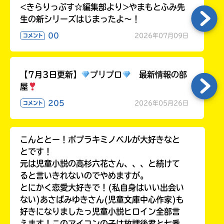
る
<きらりっぷす☆編集部より>やまもとふみ先
生の新シリーズはじまったよ～！
00
2026年07月09日
コメント
【7月3日更新】
プリプロ
最新情報の部
屋
205
2026年05月26日
コメント
こんととー！ポプラキミノベルが大好きなと
とです！
元は児童小説の高杉六花さん、、、と続けて
ると言いきれないのでやめますが。
とにかく恋愛大好きで！(私自身はいい出会い
ない)あさばみゆきさん(児童文庫中心作家)も
好きになりましたっ児童小説ヒロイン全部言
えます！このアイコンの子は放課後君と七番