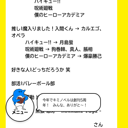
ハイキュー!!
呪術廻戦
僕のヒーローアカデミア
推し⌇魔入りました！入間くん → カルエゴ、
オペラ
ハイキュー!! → 月島蛍
呪術廻戦 → 狗巻棘、真人、脹相
僕のヒーローアカデミア → 爆豪勝己
好きな人⌇どっちだろうか 笑
部活⌇バレーボール部
勉強：運動 比率⌇𝟹：𝟽 ＝ バカ(
今年でキミノベルは創刊5周
年！ みんな、ありがと～！
# ︎┊︎
⸝꙳ 黒狼 悠牙 - 𝙺𝚘𝚔𝚔𝚊𝚖𝚒 𝚈𝚞𝚐𝚊 -
メニュー
꒷꒦
さん