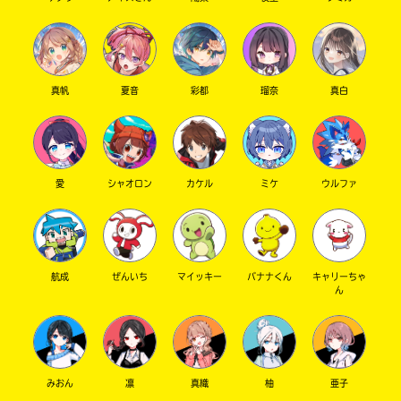
真帆
夏音
彩都
瑠奈
真白
愛
シャオロン
カケル
ミケ
ウルファ
航成
ぜんいち
マイッキー
バナナくん
キャリーちゃ
ん
みおん
凛
真織
柚
亜子