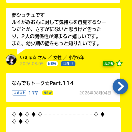
夢シュチュです
ルイがみおんに対して気持ちを自覚するシー
ンだとか、さすがにないと思うけど告った
り、2人の関係性が深まると嬉しいです。
また、幼少期の話をもっと知りたいです。
いぇぁ☆ さん ／ 女性 ／ 小学6年
2026.08.05
わかる
NEW
注目 !!
なんでもトーク☆Part.114
177
2026年08月04日
コメント
NEW
♢ ♦︎ ♢ ♦︎ ♢ 𓐄 𓐄 𓐄 𓐄 𓐄 𓐄 𓐄 𓐄 𓐄 𓐄 𓐄 𓐄 ♢ ♦︎
♢ ♦︎ ♢