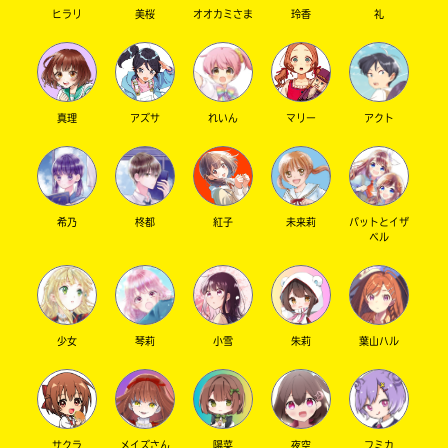
ヒラリ
美桜
オオカミさま
玲香
礼
真理
アズサ
れいん
マリー
アクト
希乃
柊都
紅子
未来莉
パットとイザ
ベル
少女
琴莉
小雪
朱莉
葉山ハル
サクラ
メイズさん
陽菜
夜空
フミカ