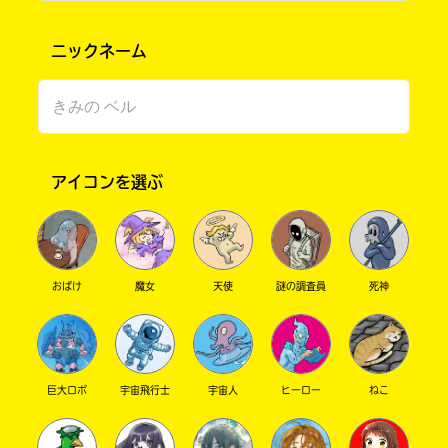
ニックネーム
アイコンを選ぶ
このマチのことを
もっと知りたい
キミに
おばけ
魔女
天使
謎の調査員
死神
巨大ロボ
宇宙飛行士
宇宙人
ヒーロー
ねこ