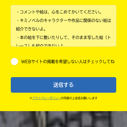
小学1年
・コメントや絵は、心をこめてかいてください。
小学2年
・キミノベルのキャラクターや作品に関係のない絵は
小学3年
紹介できないよ。
・本の絵を下に敷いたりして、そのまま写した絵（ト
小学4年
レース）も紹介できないよ。
小学5年
・他人の絵を勝手に投稿しないでね。
WEBサイトの掲載を希望しない人はチェックしてね
・送ってからすぐには紹介されないので、待ってて
小学6年
ね。
中学1年
・まだ読んでいない人たちに、本の内容のネタバレに
送信する
ならないよう気をつけてね。
中学2年
・キャンペーン開催中は、投稿した後の画面にバナー
※
プライバシーポリシー
の同意の上送信お願いします
中学3年
が出るので、そこから応募してね。
・ポプラ社の宣伝物で紹介させてもらうことがある
高校生以上
よ。