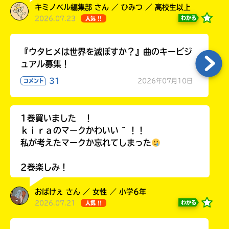
ラ
キミノベル編集部 さん ／ ひみつ ／ 高校生以上
ー
2026.07.23
わかる
人気 !!
が
あ
『ウタヒメは世界を滅ぼすか？』曲のキービジ
る
ュアル募集！
の
で、
31
2026年07月10日
コメント
も
う
一
1巻買いました ！
度
い
ｋｉｒａのマークかわいい ~ ！！
確
い
え
私が考えたマークか忘れてしまった
認
し
2巻楽しみ！
て
み
て
おばけぇ さん ／ 女性 ／ 小学6年
ね
2026.07.21
わかる
人気 !!
戻