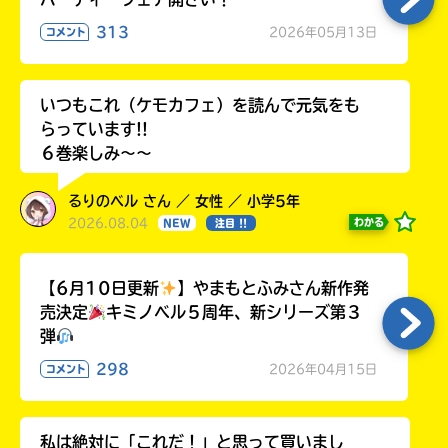
313
2026年05月13日
コメント
いつもこれ（ケモカフェ）を読んで元気をも
らっています!!
６巻楽しみ～～
るりのベル さん ／ 女性 ／ 小学5年
2026.08.04
わかる
NEW
注目 !!
【6月10日更新
】やまもとふみさん新作発
売決定
キミノベル５周年、新シリーズ第３
弾
298
2026年04月15日
コメント
私は絶対に「これだ！」と思って買いまし