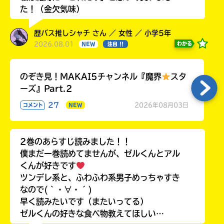
た！（金欠気味）
歴バス推しシャチ さん ／ 女性 ／ 小学5年
2026.08.01
わかる
NEW
注目 !!
のぞき見！MAKAI5チャンネル『魔界
スタ
ーズ』Part.2
27
2026年08月03日
コメント
NEW
2巻のあらすじ読みました！！
僕まだ一巻読めてませんが、ゼルくんとアル
くんが好きです
ツンデレ系と、ふわふわ系男子めっちゃすき
なので(｀・∀・´)
早く読みたいです（またいってる）
ゼルくんの好きな食べ物教えてほしい…