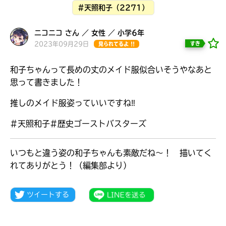
#天照和子（2271）
ニコニコ さん ／ 女性 ／ 小学6年
2023年09月29日
すき
見られてるよ !!
和子ちゃんって長めの丈のメイド服似合いそうやなあと
思って書きました！
推しのメイド服姿っていいですね‼︎
#天照和子#歴史ゴーストバスターズ
いつもと違う姿の和子ちゃんも素敵だね～！ 描いてく
れてありがとう！（編集部より）
大人気
シリーズに
出会える