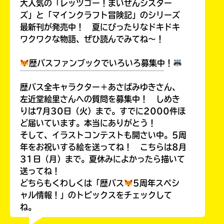
大人気の「レッツゴー！まいぜんシスター
ズ」と「マインクラフト冒険記」のシリーズ
最新刊が発売中！ 夏にぴったりなドキドキ
ワクワクな物語、ぜひ読んでみてね～！
Loading
.
.
.
歴バスファンブックでいろいろ募集中！
￣￣￣￣￣￣￣￣￣￣￣￣￣￣￣￣￣￣
歴バス全キャラクター＋あさばみゆきさん、
左近堂絵里さんへの質問を募集中！ しめき
りは7月30日（火）まで。すでに2000件ほ
ど届いています。本当にありがとう！
そして、イラストコンテストも開さい中。5周
年をお祝いする絵を送ってね！ こちらは8月
31日（月）まで。夏休みによかったら描いて
入
送ってね！
力
どちらもくわしくは「歴バス
5周年スペシ
内
ャル情報！」のトピックスをチェックして
容
ね。
に
エ