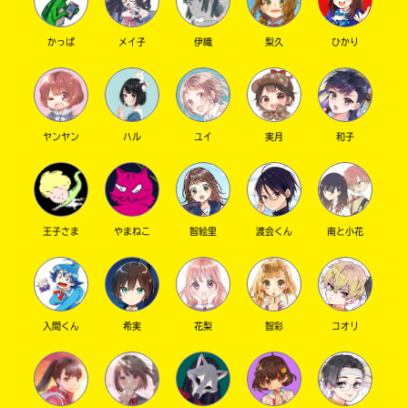
かっぱ
メイ子
伊織
梨久
ひかり
キーワードから探す
ヤンヤン
ハル
ユイ
実月
和子
王子さま
やまねこ
智絵里
渡会くん
南と小花
オフィシャルアカウント
入間くん
希実
花梨
智彩
コオリ
SNSでシェアする