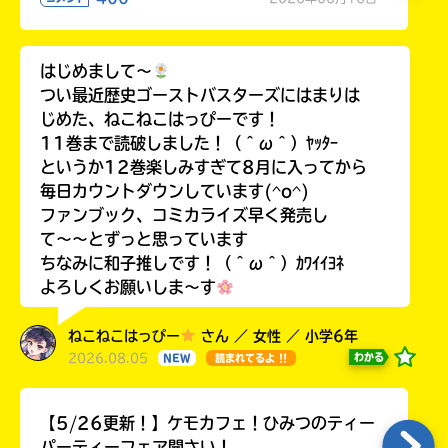
はじめまして〜
つい最近歴史ゴーストバスターズにはまりは
じめた、ねこねこはっぴーです！
11巻まで読破しました！（＾ω＾）ﾔｯﾀｰ
というか12巻楽しみすぎて8月に入ってから
毎日カウントダウンしています(^o^)
ファンブック、コミカライズ早く発売し
て〜〜とずっと思っています
ちなみに和子推しです！（＾ω＾）ｶﾜｲｲﾖﾈ
よろしくお願いしま〜す
ねこねこはっぴー
さん ／ 女性 ／ 小学6年
2026.08.05
わかる
NEW
読まれてるよ !!
【5/26更新！】ケモカフェ！ひみつのティー
パーティーフェア開さい！