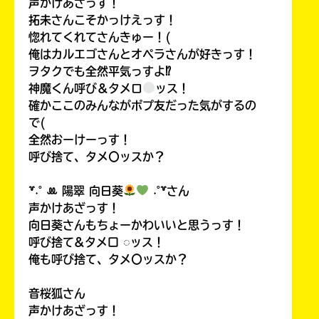
声かけあざっす！
拓未さんこそかっけえっす！
惚れてくれてさんきゅー！(
俺はカルエゴさんとオペラさんが好きっす！
ヲタクでも全然平気っすよ⁉
神魔くん呼び＆タメロ
ッス！
確かここのみんながポプ友だった気がするの
で(
全然おーけーっす！
呼び捨て、タメ〇ッスか？
꒷˖˚ ꔛ‬ 陽翠 向日葵
˖˚꒷さん
声かけあざっす！
向日葵さんもちょーかわいいと思うっす！
呼び捨て&タメ口 ◌ッス！
俺も呼び捨て、タメ〇ッスか？
音桜狐さん
声かけあざっす！