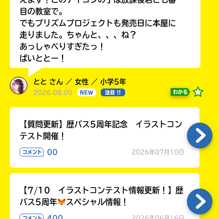
目の教室で。
でもプリズムプロジェクトも発売日に本屋に
走りました。ちゃんと、、、ね？
あっしゃべりすぎたっ！
ばいととー！
とと さん ／ 女性 ／ 小学5年
2026.08.05
わかる
NEW
注目 !!
【質問更新】歴バス5周年記念 イラストコン
テスト開催！
00
2026年07月10日
コメント
【7/10 イラストコンテスト情報更新！】歴
バス5周年
スペシャル情報！
400
2026年06月16日
コメント