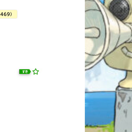
469）
すき
自分だけの
本だなが作れる！