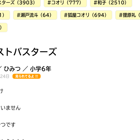
ターズ（3903）
#コオリ（777）
#和子（2510）
1）
#瀬戸流斗（64）
#狐屋コオリ（694）
#狸原礼（
）
ストバスターズ
／ ひみつ ／ 小学6年
月24日
見られてるよ !!
け
すいません
みんなの絵が
やつです
見られる
ギャラリー