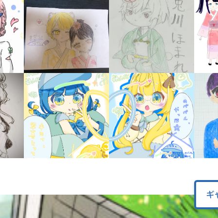
オフィシャルアカウント
ラ
ー
が
あ
Loading
.
.
.
る
の
で、
も
SNSでシェアする
う
一
度
い
確
い
え
認
し
て
み
て
ね
ギ