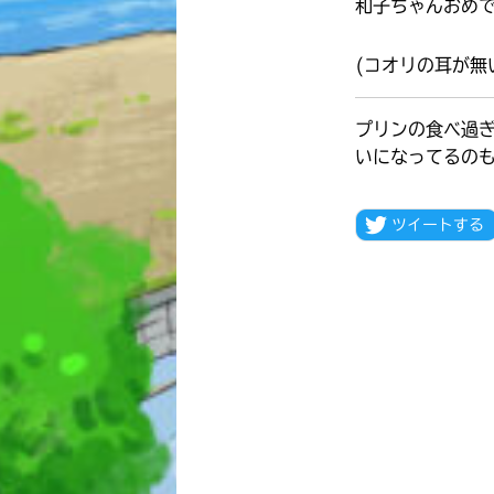
和子ちゃんおめ
(コオリの耳が無
プリンの食べ過
いになってるの