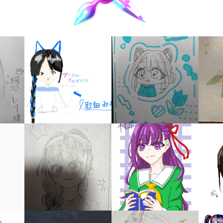
キーワードから探す
入
力
内
容
に
エ