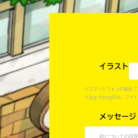
イラスト
※スマートフォンの場合「
※jpg かpngのみ。ファ
メッセージ