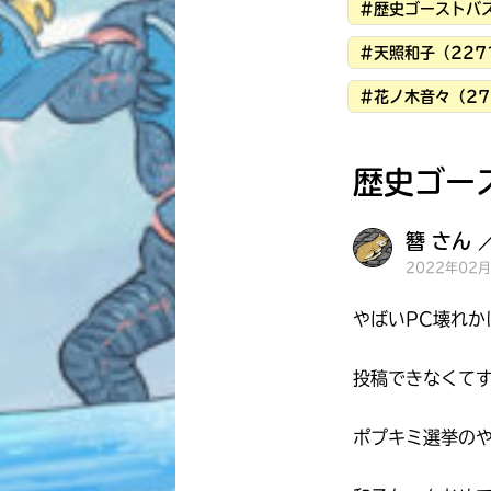
#歴史ゴーストバス
#天照和子（227
#花ノ木音々（27
歴史ゴー
簪 さん 
2022年02
やばいPC壊れか
投稿できなくて
ポプキミ選挙の