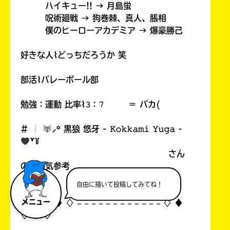
ハイキュー!! → 月島蛍
呪術廻戦 → 狗巻棘、真人、脹相
僕のヒーローアカデミア → 爆豪勝己
好きな人⌇どっちだろうか 笑
部活⌇バレーボール部
勉強：運動 比率⌇𝟹：𝟽 ＝ バカ(
# ︎┊︎
⸝꙳ 黒狼 悠牙 - 𝙺𝚘𝚔𝚔𝚊𝚖𝚒 𝚈𝚞𝚐𝚊 -
꒷꒦
さん
の雰囲気参考
自由に描いて投稿してみてね！
メニュー
♢ ♦︎ ♢ ♦︎ ♢ 𓐄 𓐄 𓐄 𓐄 𓐄 𓐄 𓐄 𓐄 𓐄 𓐄 𓐄 𓐄 ♢ ♦︎
♢ ♦︎ ♢