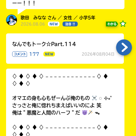
ーー！！！
歌田 みなな さん ／ 女性 ／ 小学5年
2026.08.06
わかる
NEW
注目 !!
なんでもトーク☆Part.114
177
2026年08月04日
コメント
NEW
♢ ♦︎ ♢ ♦︎ ♢ 𓐄 𓐄 𓐄 𓐄 𓐄 𓐄 𓐄 𓐄 𓐄 𓐄 𓐄 𓐄 ♢ ♦︎
♢ ♦︎ ♢
オマエの身も心もぜーんぶ俺のもの
◌ ⊹₊˚
さっさと俺に惚れちまえばいいのによ 笑
俺は＂悪魔と人間のハーフ＂だ
ᯓ
♢ ♦︎ ♢ ♦︎ ♢ 𓐄 𓐄 𓐄 𓐄 𓐄 𓐄 𓐄 𓐄 𓐄 𓐄 𓐄 𓐄 ♢ ♦︎
♢ ♦︎ ♢