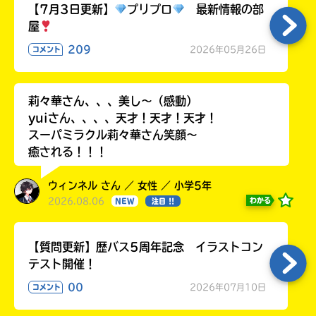
る
【7月3日更新】
プリプロ
最新情報の部
屋
209
2026年05月26日
コメント
莉々華さん、、、美し〜（感動）
yuiさん、、、、天才！天才！天才！
スーパミラクル莉々華さん笑顔〜
癒される！！！
ウィンネル さん ／ 女性 ／ 小学5年
2026.08.06
わかる
NEW
注目 !!
【質問更新】歴バス5周年記念 イラストコン
テスト開催！
00
2026年07月10日
コメント