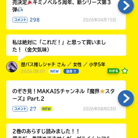
売決定
キミノベル５周年、新シリーズ第３
弾
298
2026年04月15日
コメント
私は絶対に「これだ！」と思って買いまし
た！（金欠気味）
歴バス推しシャチ さん ／ 女性 ／ 小学5年
2026.08.01
わかる
NEW
注目 !!
のぞき見！MAKAI5チャンネル『魔界
スタ
ーズ』Part.2
27
2026年08月03日
コメント
NEW
2巻のあらすじ読みました！！