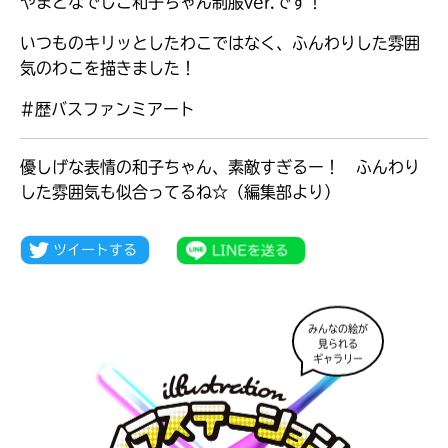
やまとなでしこ和子ちゃん制服ver.です！
いつものキリッとしたわこではなく、ふんわりした雰囲
気のわこを描きました！
#歴バスファンミアート
優しげな表情の和子ちゃん、素敵すぎるー！ ふんわり
した雰囲気も似合ってるね☆（編集部より）
みんなの絵が
大人気
見られる
シリーズに
ギャラリー
出会える