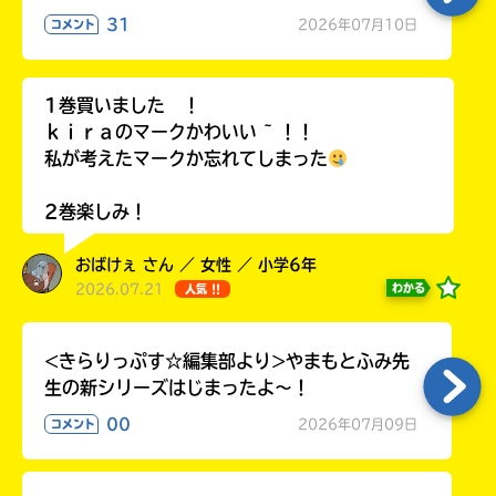
ラ
31
2026年07月10日
コメント
ー
が
あ
1巻買いました ！
る
ｋｉｒａのマークかわいい ~ ！！
の
私が考えたマークか忘れてしまった
で、
も
2巻楽しみ！
う
一
度
おばけぇ さん ／ 女性 ／ 小学6年
い
確
2026.07.21
い
わかる
人気 !!
え
認
し
<きらりっぷす☆編集部より>やまもとふみ先
て
み
生の新シリーズはじまったよ～！
て
00
2026年07月09日
コメント
ね
戻