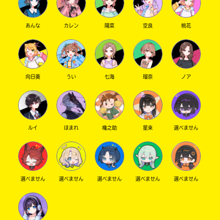
あんな
カレン
陽菜
空良
桃花
向日葵
うい
七海
瑠奈
ノア
ルイ
ほまれ
権之助
星来
選べません
選べません
選べません
選べません
選べません
選べません