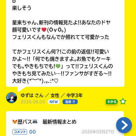
b
楽しそう
星来ちゃん､新刊の情報見たよ!!あなたのドヤ
顔可愛いです
(ӦｖӦ｡)
フェリスくんもなんでか照れてて可愛かった
てかフェリスくん何?!この前の返信!!可愛い
かよ〜!!「何でも焼きますよ｡お魚でもケーキ
でも｡やきもちでも!
」って!!フェリスくんの
やきもち見てみたい…!!ファンサがすぎる〜!!
大好き(*˘︶˘*).｡.:*♡
ゆずは さん ／ 女性 ／ 中学3年
2026.08.03
わかる
NEW
注目 !!
歴バス
最新情報まとめ
00
2026年02月27日
コメント