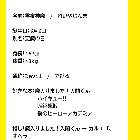
名前⌇零夜神魔 / れいやじんま
誕生日⌇𝟼月𝟼日
別名⌇悪魔の日
身長⌇𝟷𝟼𝟽㎝
体重⌇𝟺𝟾𝚔𝚐
通称⌇𝙳𝚎𝚟𝚒𝚕 / でびる
好きな本⌇魔入りました！入間くん
ハイキュー!!
呪術廻戦
僕のヒーローアカデミア
推し⌇魔入りました！入間くん → カルエゴ、
オペラ