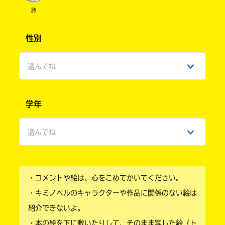
詩
性別
選んでね
男性
学年
女性
選んでね
ひみつ
小学1年
・コメントや絵は、心をこめてかいてください。
小学2年
・キミノベルのキャラクターや作品に関係のない絵は
小学3年
紹介できないよ。
・本の絵を下に敷いたりして、そのまま写した絵（ト
小学4年