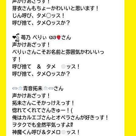
声かけあざっす！
芽衣さんもちょーかわいいと思います！
じん呼び、タメ◯ッス！
呼び捨て、タメ〇ッスか？
❤︎ᬼ 苺乃 べりぃ ପଓ
さん
声かけあざっす！
べりぃさんこそお名前と雰囲気かわいいっ
す！
呼び捨て ＆ タメ
ッス！
呼び捨て、タメ〇ッスか？
青音拓未
さん
声かけあざっす！
拓未さんこそかっけえっす！
惚れてくれてさんきゅー！(
俺はカルエゴさんとオペラさんが好きっす！
ヲタクでも全然平気っすよ⁉
神魔くん呼び＆タメロ
ッス！