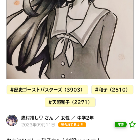
見つかる
#歴史ゴーストバスターズ（3903）
#和子（2510）
#天照和子（2271）
鷹村推し♡ さん ／ 女性 ／ 中学2年
本を飛び出して
みんなとおしゃべり
2023年09月11日
すき
見られてるよ !!
できる掲示板