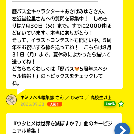
￣￣￣￣￣￣￣￣￣￣￣￣￣￣￣￣￣￣
歴バス全キャラクター＋あさばみゆきさん、
左近堂絵里さんへの質問を募集中！ しめき
りは7月30日（火）まで。すでに2000件ほ
Loading
.
.
.
ど届いています。本当にありがとう！
そして、イラストコンテストも開さい中。5周
年をお祝いする絵を送ってね！ こちらは8月
31日（月）まで。夏休みによかったら描いて
送ってね！
どちらもくわしくは「歴バス
5周年スペシ
ャル情報！」のトピックスをチェックして
ね。
キミノベル編集部 さん ／ ひみつ ／ 高校生以上
入
2026.07.23
力
わかる
人気 !!
内
容
『ウタヒメは世界を滅ぼすか？』曲のキービジ
に
ュアル募集！
エ