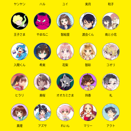
ヤンヤン
ハル
ユイ
実月
和子
キーワードから探す
王子さま
やまねこ
智絵里
渡会くん
南と小花
入間くん
希実
花梨
智彩
コオリ
オフィシャルアカウント
ヒラリ
美桜
オオカミさま
玲香
礼
SNSでシェアする
真理
アズサ
れいん
マリー
アクト