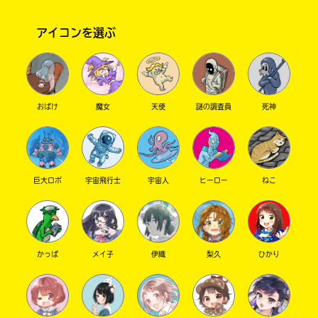
アイコンを選ぶ
おばけ
魔女
天使
謎の調査員
死神
このマチのことを
もっと知りたい
キミに
巨大ロボ
宇宙飛行士
宇宙人
ヒーロー
ねこ
かっぱ
メイ子
伊織
梨久
ひかり