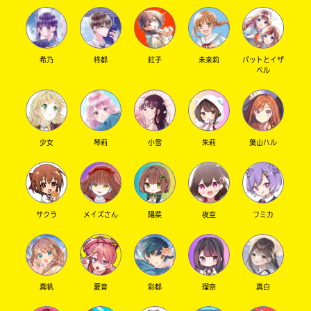
希乃
柊都
紅子
未来莉
パットとイザ
ベル
少女
琴莉
小雪
朱莉
葉山ハル
サクラ
メイズさん
陽菜
夜空
フミカ
真帆
夏音
彩都
瑠奈
真白