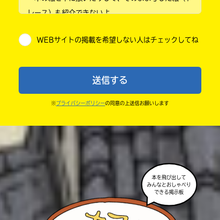
レース）も紹介できないよ。
小学5年
・他人の絵を勝手に投稿しないでね。
WEBサイトの掲載を希望しない人はチェックしてね
・送ってからすぐには紹介されないので、待ってて
小学6年
ね。
中学1年
・まだ読んでいない人たちに、本の内容のネタバレに
送信する
ならないよう気をつけてね。
中学2年
・キャンペーン開催中は、投稿した後の画面にバナー
※
プライバシーポリシー
の同意の上送信お願いします
中学3年
が出るので、そこから応募してね。
・ポプラ社の宣伝物で紹介させてもらうことがある
高校生以上
よ。
・かき終えたら、人を傷つけていたり、個人情報をか
きこんでいたり、字がまちがっていたりしないか、読
本を飛び出して
みんなとおしゃべり
みなおしてみてね。
できる掲示板