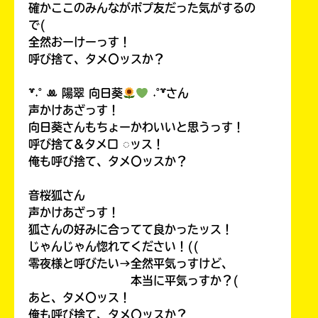
確かここのみんながポプ友だった気がするの
で(
全然おーけーっす！
呼び捨て、タメ〇ッスか？
꒷˖˚ ꔛ‬ 陽翠 向日葵
˖˚꒷さん
声かけあざっす！
向日葵さんもちょーかわいいと思うっす！
呼び捨て&タメ口 ◌ッス！
俺も呼び捨て、タメ〇ッスか？
音桜狐さん
声かけあざっす！
狐さんの好みに合ってて良かったッス！
じゃんじゃん惚れてください！((
零夜様と呼びたい→全然平気っすけど、
本当に平気っすか？(
あと、タメ〇ッス！
俺も呼び捨て、タメ〇ッスか？