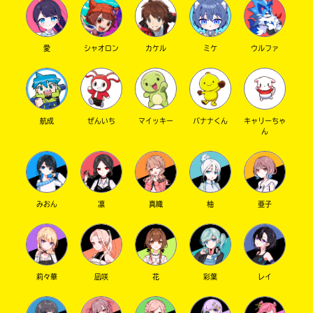
愛
シャオロン
カケル
ミケ
ウルファ
航成
ぜんいち
マイッキー
バナナくん
キャリーちゃ
ん
みおん
凛
真織
柚
亜子
莉々華
凪咲
花
彩葉
レイ