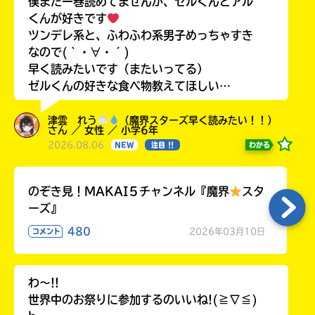
僕まだ一巻読めてませんが、ゼルくんとアル
くんが好きです
ツンデレ系と、ふわふわ系男子めっちゃすき
なので(｀・∀・´)
早く読みたいです（またいってる）
ゼルくんの好きな食べ物教えてほしい…
津雲 れう
（魔界スターズ早く読みたい！！）
さん ／ 女性 ／ 小学6年
2026.08.06
わかる
NEW
注目 !!
のぞき見！MAKAI５チャンネル『魔界
スタ
ーズ』
480
2026年03月10日
コメント
わ〜!!
世界中のお祭りに参加するのいいね!(≧∇≦)