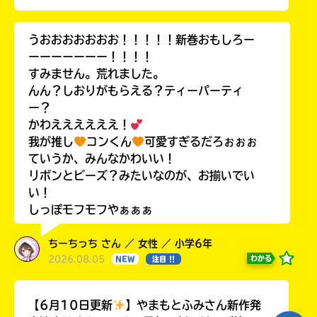
うおおおおおおお！！！！！新巻おもしろー
ーーーーーーー！！！！
すみません。荒れました。
んん？しおりがもらえる？ティーパーティ
ー？
かわええええええ！
我が推し
コンくん
可愛すぎるだろぉぉぉ
ていうか、みんなかわいい！
リボンとビーズ？みたいなのが、お揃いでい
い！
しっぽモフモフやぁぁぁ
ちーちっち さん ／ 女性 ／ 小学6年
2026.08.05
わかる
NEW
注目 !!
【6月10日更新
】やまもとふみさん新作発