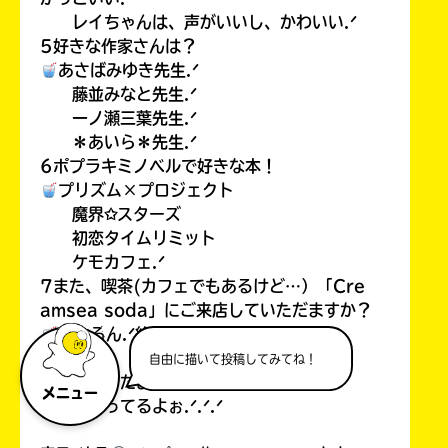
レイちゃんは、声がいいし、かわいい.ᐟ
5好きな作家さんは？
あさばみゆき先生.ᐟ
藤並みなと先生.ᐟ
一ノ瀬三葉先生.ᐟ
＊あいら＊先生.ᐟ
6ポプラキミノベルで好きな本！
プリズム×プロジェクト
魔界✩スターズ
初恋タイムリミット
ケモカフェ.ᐟ
7また、喫茶(カフェでもあるけど…）「Cre
amsea soda」にご来店していただますか？
もちろん.ᐟ絶対行く.ᐟ.ᐟ.ᐟ
自由に描いて投稿してみてね！
こんな感じだよっ.ᐟ
メニュー
お返事待ってるよぉ.ᐟ.ᐟ.ᐟ