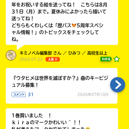
年をお祝いする絵を送ってね！ こちらは8月
31日（月）まで。夏休みによかったら描いて
送ってね！
どちらもくわしくは「歴バス
5周年スペシ
Loading
.
.
.
ャル情報！」のトピックスをチェックして
ね。
キミノベル編集部 さん ／ ひみつ ／ 高校生以上
2026.07.23
わかる
人気 !!
『ウタヒメは世界を滅ぼすか？』曲のキービジ
ュアル募集！
入
31
2026年07月10日
コメント
力
内
容
1巻買いました ！
に
ｋｉｒａのマークかわいい ~ ！！
エ