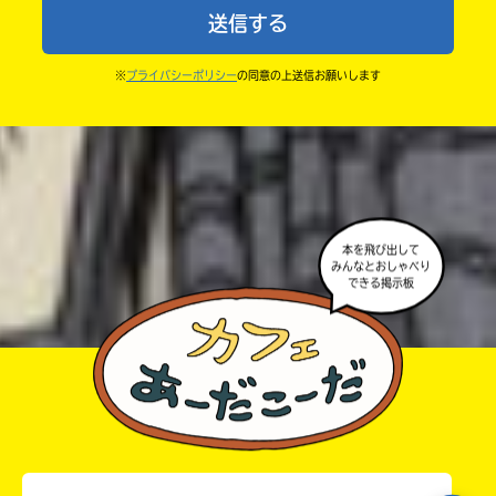
・まだ読んでいない人たちに、本の内容のネタバレに
送信する
ならないよう気をつけてね。
中学2年
・キャンペーン開催中は、投稿した後の画面にバナー
※
プライバシーポリシー
の同意の上送信お願いします
中学3年
が出るので、そこから応募してね。
・ポプラ社の宣伝物で紹介させてもらうことがある
高校生以上
よ。
・かき終えたら、人を傷つけていたり、個人情報をか
きこんでいたり、字がまちがっていたりしないか、読
本を飛び出して
みんなとおしゃべり
みなおしてみてね。
できる掲示板