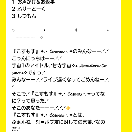
1 お声がけ&お返事
2 ふりーとーく
3 しつもん
◌ ┈┈┈┈ ⋆ ┈┈┈┈ ✧ ┈┈┈┈ ⋆
┈┈┈┈ ◌
『こすもす』✦.· 𝓒𝓸𝓼𝓶𝓸𝓼 ·.✦のみんなーー.ᐟ.ᐟ
こっんにっちはーー.ᐟ.ᐟ
宇宙1のアイドル.ᐟ甘寺宇宙✧₊ 𝓐𝓶𝓪𝓭𝓮𝓻𝓪 𝓒𝓸
𝓼𝓶𝓸 ₊✧ですっ.ᐟ
みんなーー.ᐟ.ᐟライブ遅くなってごめんねー.ᐟ.
ᐟ
そこで.ᐟ『こすもす』✦.· 𝓒𝓸𝓼𝓶𝓸𝓼 ·.✦ってな
に？って思った.ᐟ
そこのあなたーーー.ᐟ.ᐟ.ᐟ
『こすもす』✦.· 𝓒𝓸𝓼𝓶𝓸𝓼 ·.✦とは、
ふぁんねーむ＝ポプ友に対しての言葉.ᐟなの
だ.ᐟ