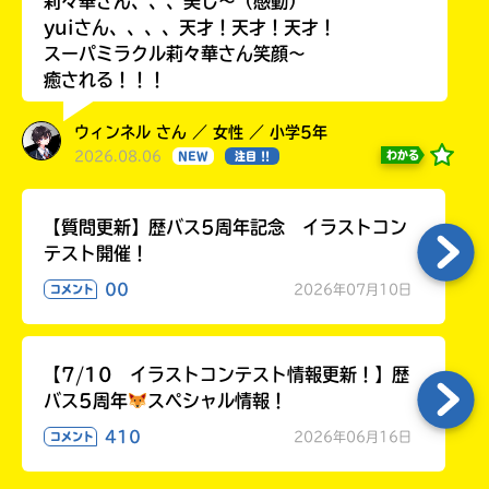
莉々華さん、、、美し〜（感動）
る
yuiさん、、、、天才！天才！天才！
スーパミラクル莉々華さん笑顔〜
癒される！！！
ウィンネル さん ／ 女性 ／ 小学5年
2026.08.06
わかる
NEW
注目 !!
【質問更新】歴バス5周年記念 イラストコン
テスト開催！
00
2026年07月10日
コメント
【7/10 イラストコンテスト情報更新！】歴
バス5周年
スペシャル情報！
410
2026年06月16日
コメント