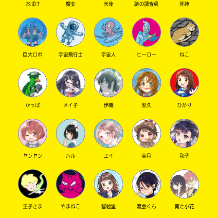
おばけ
魔女
天使
謎の調査員
死神
巨大ロボ
宇宙飛行士
宇宙人
ヒーロー
ねこ
かっぱ
メイ子
伊織
梨久
ひかり
このマチのことを
もっと知りたい
キミに
ヤンヤン
ハル
ユイ
実月
和子
王子さま
やまねこ
智絵里
渡会くん
南と小花