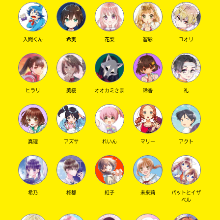
入間くん
希実
花梨
智彩
コオリ
キーワードから探す
ヒラリ
美桜
オオカミさま
玲香
礼
オフィシャルアカウント
真理
アズサ
れいん
マリー
アクト
希乃
柊都
紅子
未来莉
パットとイザ
ベル
SNSでシェアする