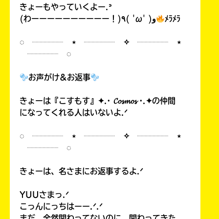
きょーもやっていくよー.ᐣ
(わーーーーーーーーーー！)٩( 'ω' )و
ﾒﾗﾒﾗ
◌ ┈┈┈┈ ⋆ ┈┈┈┈ ✧ ┈┈┈┈ ⋆
┈┈┈┈ ◌
お声がけ&お返事
きょーは『こすもす』✦.· 𝓒𝓸𝓼𝓶𝓸𝓼 ·.✦の仲間
になってくれる人はいないよ.ᐟ
◌ ┈┈┈┈ ⋆ ┈┈┈┈ ✧ ┈┈┈┈ ⋆
┈┈┈┈ ◌
きょーは、名さまにお返事するよ.ᐟ
YUUさまっ.ᐟ
こっんにっちはーー.ᐟ.ᐟ
まだ、全然関わってないのに、関わってきた