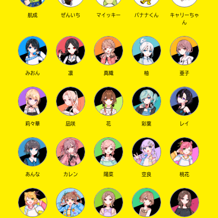
航成
ぜんいち
マイッキー
バナナくん
キャリーちゃ
ん
みおん
凛
真織
柚
亜子
莉々華
凪咲
花
彩葉
レイ
あんな
カレン
陽菜
空良
桃花