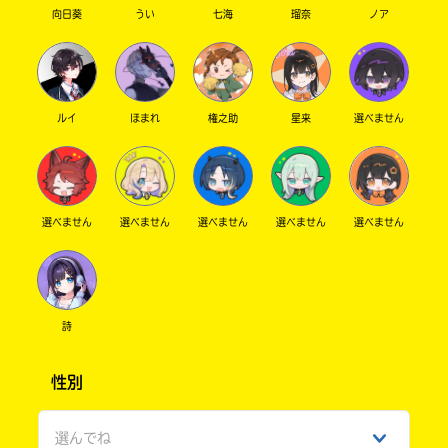
向日葵
うい
七海
瑠奈
ノア
ルイ
ほまれ
権之助
星来
選べません
選べません
選べません
選べません
選べません
選べません
詩
性別
選んでね