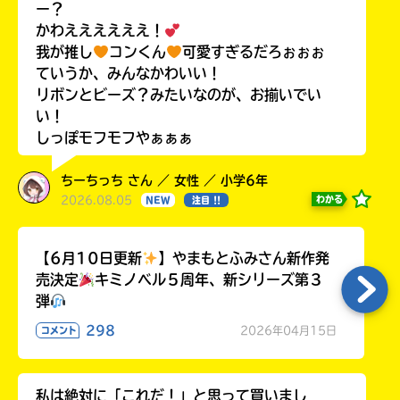
ー？
かわええええええ！
我が推し
コンくん
可愛すぎるだろぉぉぉ
ていうか、みんなかわいい！
リボンとビーズ？みたいなのが、お揃いでい
い！
しっぽモフモフやぁぁぁ
ちーちっち さん ／ 女性 ／ 小学6年
2026.08.05
わかる
NEW
注目 !!
【6月10日更新
】やまもとふみさん新作発
売決定
キミノベル５周年、新シリーズ第３
弾
298
2026年04月15日
コメント
私は絶対に「これだ！」と思って買いまし