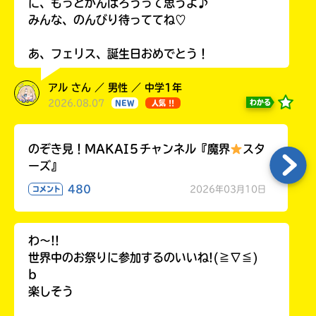
に、もっとがんばろうって思うよ♪
みんな、のんびり待っててね♡
あ、フェリス、誕生日おめでとう！
アル さん ／ 男性 ／ 中学1年
2026.08.07
わかる
NEW
人気 !!
のぞき見！MAKAI５チャンネル『魔界
スタ
ーズ』
480
2026年03月10日
コメント
わ〜!!
世界中のお祭りに参加するのいいね!(≧∇≦)
b
楽しそう