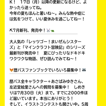
K！ 17日（月）以降の更新になるけど、よ
かったら送ってね。
今年の夏もほんと暑いね～。みんな熱中症に
は気をつけて、いい夏休みを過ごしてねー！
⛏7月新刊、発売中！
￣￣￣￣￣￣￣￣￣￣￣￣￣￣￣￣￣￣
大人気の「レッツゴー！まいぜんシスター
ズ」と「マインクラフト冒険記」のシリーズ
最新刊が発売中！ 夏にぴったりなドキドキ
ワクワクな物語、ぜひ読んでみてね～！
歴バスファンブックでいろいろ募集中！
￣￣￣￣￣￣￣￣￣￣￣￣￣￣￣￣￣￣
歴バス全キャラクター＋あさばみゆきさん、
左近堂絵里さんへの質問を募集中！ しめき
りは7月30日（火）まで。すでに2000件ほ
ど届いています。本当にありがとう！
そして、イラストコンテストも開さい中。5周