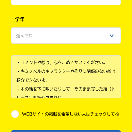
男性
学年
女性
選んでね
ひみつ
小学1年
・コメントや絵は、心をこめてかいてください。
小学2年
・キミノベルのキャラクターや作品に関係のない絵は
小学3年
紹介できないよ。
・本の絵を下に敷いたりして、そのまま写した絵（ト
小学4年
レース）も紹介できないよ。
小学5年
・他人の絵を勝手に投稿しないでね。
WEBサイトの掲載を希望しない人はチェックしてね
・送ってからすぐには紹介されないので、待ってて
小学6年
ね。
中学1年