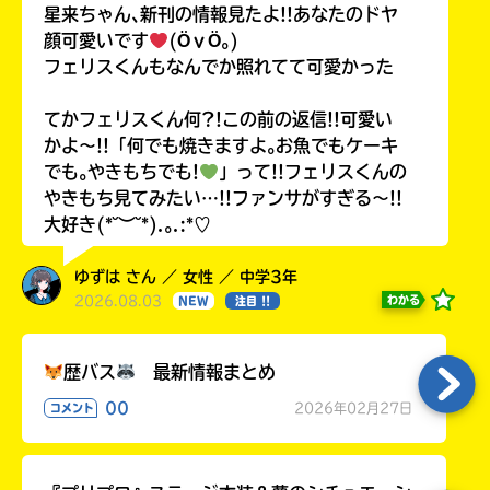
星来ちゃん､新刊の情報見たよ!!あなたのドヤ
顔可愛いです
(ӦｖӦ｡)
フェリスくんもなんでか照れてて可愛かった
てかフェリスくん何?!この前の返信!!可愛い
かよ〜!!「何でも焼きますよ｡お魚でもケーキ
でも｡やきもちでも!
」って!!フェリスくんの
やきもち見てみたい…!!ファンサがすぎる〜!!
大好き(*˘︶˘*).｡.:*♡
ゆずは さん ／ 女性 ／ 中学3年
2026.08.03
わかる
NEW
注目 !!
歴バス
最新情報まとめ
00
2026年02月27日
コメント