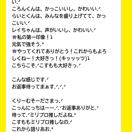
い.ᐟ
ころんくんは、かっこいいし、かわいい.ᐟ
らいとくんは、みんなを盛り上げてて、かっ
こいい.ᐟ
レイちゃんは、声がいいし、かわいい.ᐟ
私の第一印象！⤵︎
元気で強そう.ᐣ
やってくれてありがとう！これからもよろ
しくねー！大好きっ！(キッッッツ)⤵︎
こちらこそ.ᐟこすもも大好きっ.ᐟ
こんな感じです.ᐟ
お返事待ってまぁす.ᐟ.ᐟ.ᐟ
くりーむそーださまっ.ᐟ
こっんにっちはーー.ᐟ.ᐟお返事ありがと.ᐟ
待って.ᐟミリプロ推しだよね.ᐣ
こすももミリプロ推しなの.ᐟ
これから語りあお.ᐣ