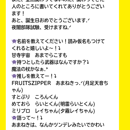
人のところに書いてくれてありがとうござい
ます！
あと、誕生日おめでとうございます.ᐟ
夜闇部隊試験、受けますね.ᐟ
名前を教えてください！読み仮名もつけて
くれると嬉しいよ〜！⤵︎
甘寺宇宙 あまでらこすも
持つとしたら武器はなんですか？⤵︎
魔法の杖かなぁ.ᐣ
推しを教えてー！⤵︎
FRUITSZIPPER あまねきっ.ᐟ(月足天音ち
ゃん)
すとぷり ころんくん
めておら らいとくん(明雷らいとくん)
ミリプロ レイちゃん(夕霧レイちゃん)
語って〜！⤵︎
あまねきは、なんかツンデレみたいでかわい