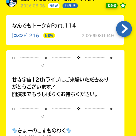
2026.08.06
わかる
NEW
注目 !!
なんでもトーク☆Part.114
216
2026年08月04日
コメント
NEW
◌ ┈┈┈┈ ⋆ ┈┈┈┈ ✧ ┈┈┈┈ ⋆
┈┈┈┈ ◌
甘寺宇宙12thライブにご来場いただきあり
がとうございます.ᐟ
開演までもうしばらくお待ちください。
◌ ┈┈┈┈ ⋆ ┈┈┈┈ ✧ ┈┈┈┈ ⋆
┈┈┈┈ ◌
きょーのこすものわく