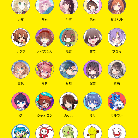
少女
琴莉
小雪
朱莉
葉山ハル
サクラ
メイズさん
陽菜
夜空
フミカ
真帆
夏音
彩都
瑠奈
真白
愛
シャオロン
カケル
ミケ
ウルファ