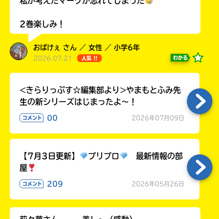
私が考えたマークか忘れてしまった
ラ
ー
2巻楽しみ！
が
あ
おばけぇ さん ／ 女性 ／ 小学6年
る
2026.07.21
わかる
人気 !!
の
で、
も
<きらりっぷす☆編集部より>やまもとふみ先
う
生の新シリーズはじまったよ～！
一
度
00
2026年07月09日
コメント
い
確
い
え
認
し
【7月3日更新】
プリプロ
最新情報の部
て
屋
み
て
209
2026年05月26日
コメント
ね
戻