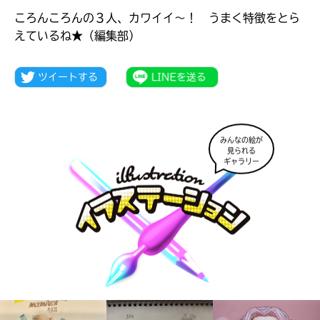
ころんころんの３人、カワイイ～！ うまく特徴をとら
えているね★（編集部）
みんなの絵が
見られる
ギャラリー
大人気
シリーズに
出会える