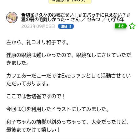
見つかる
舌切雀＃久々の投稿だぜい！＃缶バッチに見えない？＃
狸の髪の毛難しかった〜 さん ／ ひみつ ／ 小学5年
2023年09月05日
すき
注目 !!
左から、礼コオリ和子です。
狸原の眼鏡は難しかったので、眼鏡なしにさせていただ
きました。
カフェあーだこーだではEveファンとして活動させてい
ただいております。
ここでは舌切雀ですので！
今回は○を利用したイラストにしてみました。
本を飛び出して
和子ちゃんの前髪が斜めっちゃって、大変だったけど、
みんなとおしゃべり
できる掲示板
最後までかけて嬉しい！