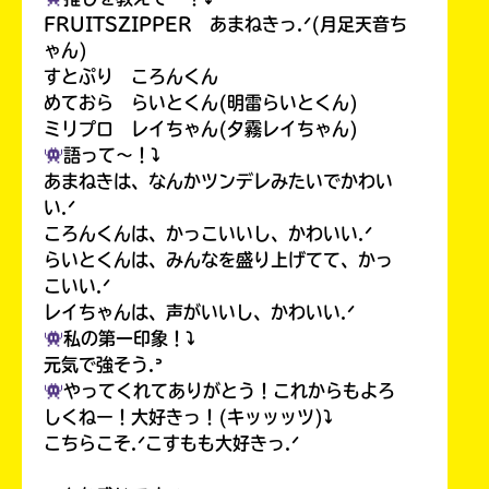
FRUITSZIPPER あまねきっ.ᐟ(月足天音ち
ゃん)
すとぷり ころんくん
めておら らいとくん(明雷らいとくん)
ミリプロ レイちゃん(夕霧レイちゃん)
語って〜！⤵︎
あまねきは、なんかツンデレみたいでかわい
い.ᐟ
ころんくんは、かっこいいし、かわいい.ᐟ
らいとくんは、みんなを盛り上げてて、かっ
こいい.ᐟ
レイちゃんは、声がいいし、かわいい.ᐟ
私の第一印象！⤵︎
元気で強そう.ᐣ
やってくれてありがとう！これからもよろ
しくねー！大好きっ！(キッッッツ)⤵︎
こちらこそ.ᐟこすもも大好きっ.ᐟ