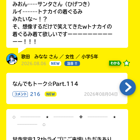
みおん……サンタさん（ひげつき）
ルイ………トナカイの着ぐるみ
みたいな〜！？
そ、想像するだけで笑えてきたwトナカイの
着ぐるみ着て欲しいですーーーーーーーーー
ーー！！！
歌田 みなな さん ／ 女性 ／ 小学5年
2026.08.06
わかる
NEW
注目 !!
なんでもトーク☆Part.114
216
2026年08月04日
コメント
NEW
◌ ┈┈┈┈ ⋆ ┈┈┈┈ ✧ ┈┈┈┈ ⋆
┈┈┈┈ ◌
甘寺宇宙12thライブにご来場いただきあり