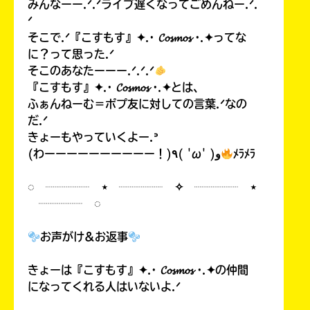
みんなーー.ᐟ.ᐟライブ遅くなってごめんねー.ᐟ.
ᐟ
そこで.ᐟ『こすもす』✦.· 𝓒𝓸𝓼𝓶𝓸𝓼 ·.✦ってな
に？って思った.ᐟ
そこのあなたーーー.ᐟ.ᐟ.ᐟ
『こすもす』✦.· 𝓒𝓸𝓼𝓶𝓸𝓼 ·.✦とは、
ふぁんねーむ＝ポプ友に対しての言葉.ᐟなの
だ.ᐟ
きょーもやっていくよー.ᐣ
(わーーーーーーーーーー！)٩( 'ω' )و
ﾒﾗﾒﾗ
◌ ┈┈┈┈ ⋆ ┈┈┈┈ ✧ ┈┈┈┈ ⋆
┈┈┈┈ ◌
お声がけ&お返事
きょーは『こすもす』✦.· 𝓒𝓸𝓼𝓶𝓸𝓼 ·.✦の仲間
になってくれる人はいないよ.ᐟ