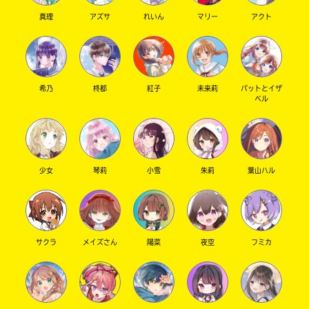
真理
アズサ
れいん
マリー
アクト
希乃
柊都
紅子
未来莉
パットとイザ
ベル
少女
琴莉
小雪
朱莉
葉山ハル
サクラ
メイズさん
陽菜
夜空
フミカ