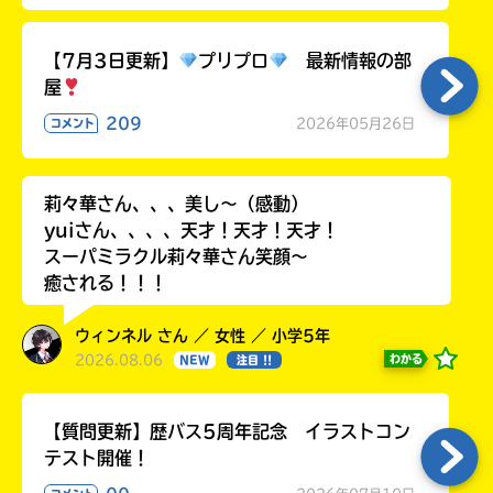
る
【7月3日更新】
プリプロ
最新情報の部
屋
209
2026年05月26日
コメント
莉々華さん、、、美し〜（感動）
yuiさん、、、、天才！天才！天才！
スーパミラクル莉々華さん笑顔〜
癒される！！！
ウィンネル さん ／ 女性 ／ 小学5年
2026.08.06
わかる
NEW
注目 !!
【質問更新】歴バス5周年記念 イラストコン
テスト開催！