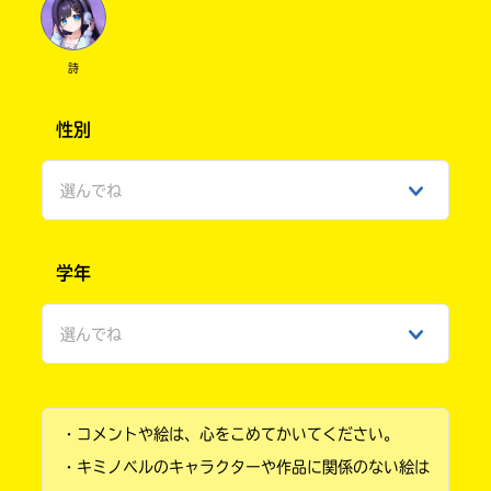
詩
性別
選んでね
男性
学年
女性
選んでね
ひみつ
小学1年
・コメントや絵は、心をこめてかいてください。
小学2年
・キミノベルのキャラクターや作品に関係のない絵は
小学3年