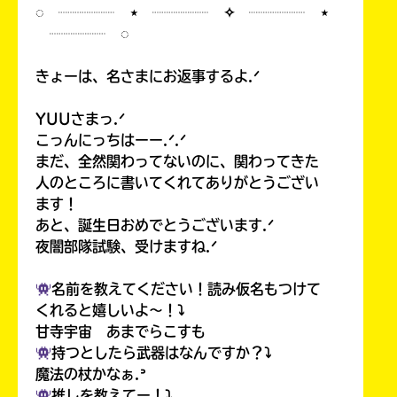
◌ ┈┈┈┈ ⋆ ┈┈┈┈ ✧ ┈┈┈┈ ⋆
┈┈┈┈ ◌
きょーは、名さまにお返事するよ.ᐟ
YUUさまっ.ᐟ
こっんにっちはーー.ᐟ.ᐟ
まだ、全然関わってないのに、関わってきた
人のところに書いてくれてありがとうござい
ます！
あと、誕生日おめでとうございます.ᐟ
夜闇部隊試験、受けますね.ᐟ
名前を教えてください！読み仮名もつけて
くれると嬉しいよ〜！⤵︎
甘寺宇宙 あまでらこすも
持つとしたら武器はなんですか？⤵︎
魔法の杖かなぁ.ᐣ
推しを教えてー！⤵︎