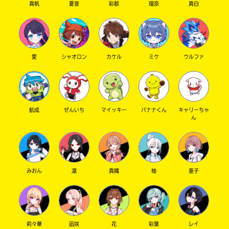
真帆
夏音
彩都
瑠奈
真白
愛
シャオロン
カケル
ミケ
ウルファ
航成
ぜんいち
マイッキー
バナナくん
キャリーちゃ
ん
みおん
凛
真織
柚
亜子
莉々華
凪咲
花
彩葉
レイ