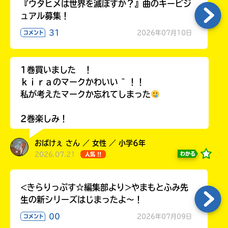
『ウタヒメは世界を滅ぼすか？』曲のキービジ
ラ
ュアル募集！
ー
が
31
2026年07月10日
コメント
あ
る
の
1巻買いました ！
で、
ｋｉｒａのマークかわいい ~ ！！
も
私が考えたマークか忘れてしまった
う
一
2巻楽しみ！
度
い
確
い
え
おばけぇ さん ／ 女性 ／ 小学6年
認
2026.07.21
わかる
し
人気 !!
て
み
<きらりっぷす☆編集部より>やまもとふみ先
て
生の新シリーズはじまったよ～！
ね
00
2026年07月09日
コメント
戻