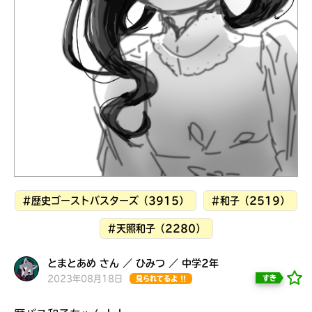
見つかる
#歴史ゴーストバスターズ（3915）
#和子（2519）
#天照和子（2280）
とまとあめ さん ／ ひみつ ／ 中学2年
本を飛び出して
みんなとおしゃべり
2023年08月18日
すき
見られてるよ !!
できる掲示板