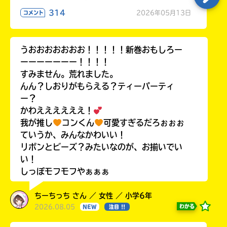
314
2026年05月13日
コメント
うおおおおおおお！！！！！新巻おもしろー
ーーーーーーー！！！！
すみません。荒れました。
んん？しおりがもらえる？ティーパーティ
ー？
かわええええええ！
我が推し
コンくん
可愛すぎるだろぉぉぉ
ていうか、みんなかわいい！
リボンとビーズ？みたいなのが、お揃いでい
い！
しっぽモフモフやぁぁぁ
ちーちっち さん ／ 女性 ／ 小学6年
2026.08.05
わかる
NEW
注目 !!