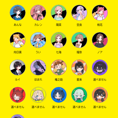
あんな
カレン
陽菜
空良
桃花
向日葵
うい
七海
瑠奈
ノア
ルイ
ほまれ
権之助
星来
選べません
選べません
選べません
選べません
選べません
選べません