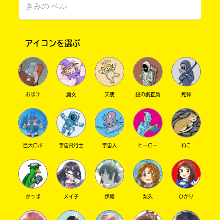
アイコンを選ぶ
おばけ
魔女
天使
謎の調査員
死神
このマチのことを
もっと知りたい
キミに
巨大ロボ
宇宙飛行士
宇宙人
ヒーロー
ねこ
かっぱ
メイ子
伊織
梨久
ひかり