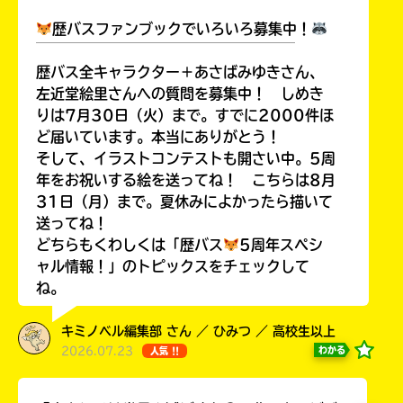
歴バスファンブックでいろいろ募集中！
￣￣￣￣￣￣￣￣￣￣￣￣￣￣￣￣￣￣
歴バス全キャラクター＋あさばみゆきさん、
左近堂絵里さんへの質問を募集中！ しめき
Loading
.
.
.
りは7月30日（火）まで。すでに2000件ほ
ど届いています。本当にありがとう！
そして、イラストコンテストも開さい中。5周
年をお祝いする絵を送ってね！ こちらは8月
31日（月）まで。夏休みによかったら描いて
送ってね！
どちらもくわしくは「歴バス
5周年スペシ
ャル情報！」のトピックスをチェックして
ね。
入
力
キミノベル編集部 さん ／ ひみつ ／ 高校生以上
内
2026.07.23
わかる
人気 !!
容
に
エ