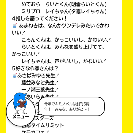
めておら らいとくん(明雷らいとくん)
ミリプロ レイちゃん(夕霧レイちゃん)
4推しを語ってください！
あまねきは、なんかツンデレみたいでかわ
いい.ᐟ
ころんくんは、かっこいいし、かわいい.ᐟ
らいとくんは、みんなを盛り上げてて、
かっこいい.ᐟ
レイちゃんは、声がいいし、かわいい.ᐟ
5好きな作家さんは？
あさばみゆき先生.ᐟ
藤並みなと先生.ᐟ
一ノ瀬三葉先生.ᐟ
＊あいら＊先生.ᐟ
6ポプラキミノベルで好きな本！
今年でキミノベルは創刊5周
年！ みんな、ありがと～！
プリズム×プロジェクト
メニュー
魔界✩スターズ
初恋タイムリミット
ケモカフェ.ᐟ