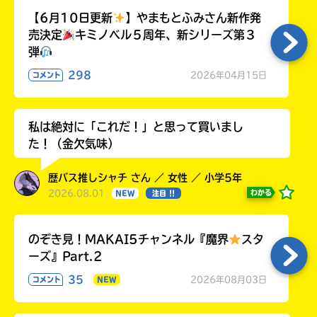
【6月10日更新
】やまもとふみさん新作発
売決定
キミノベル５周年、新シリーズ第３
弾
298
2026年04月15日
コメント
私は絶対に「これだ！」と思って買いまし
た！（金欠気味）
歴バス推しシャチ さん ／ 女性 ／ 小学5年
2026.08.01
わかる
NEW
注目 !!
のぞき見！MAKAI5チャンネル『魔界
スタ
ーズ』Part.2
35
2026年08月03日
コメント
NEW