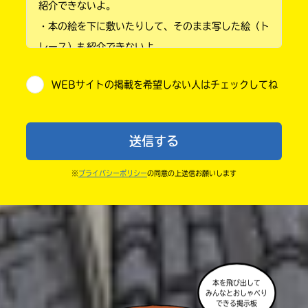
紹介できないよ。
・本の絵を下に敷いたりして、そのまま写した絵（ト
小学4年
レース）も紹介できないよ。
小学5年
・他人の絵を勝手に投稿しないでね。
WEBサイトの掲載を希望しない人はチェックしてね
・送ってからすぐには紹介されないので、待ってて
小学6年
ね。
中学1年
・まだ読んでいない人たちに、本の内容のネタバレに
送信する
ならないよう気をつけてね。
中学2年
・キャンペーン開催中は、投稿した後の画面にバナー
※
プライバシーポリシー
の同意の上送信お願いします
中学3年
が出るので、そこから応募してね。
・ポプラ社の宣伝物で紹介させてもらうことがある
高校生以上
よ。
・かき終えたら、人を傷つけていたり、個人情報をか
きこんでいたり、字がまちがっていたりしないか、読
本を飛び出して
みんなとおしゃべり
みなおしてみてね。
できる掲示板