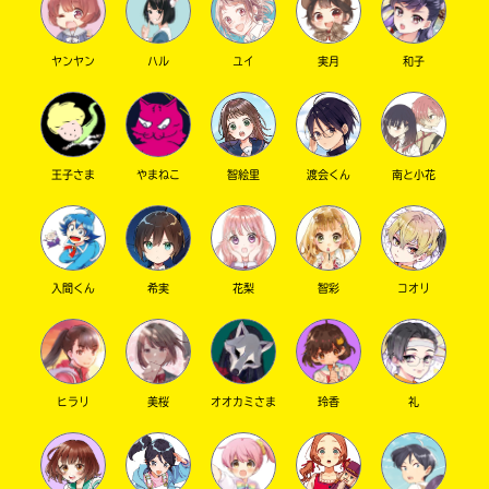
ヤンヤン
ハル
ユイ
実月
和子
キーワードから探す
王子さま
やまねこ
智絵里
渡会くん
南と小花
入間くん
希実
花梨
智彩
コオリ
オフィシャルアカウント
ヒラリ
美桜
オオカミさま
玲香
礼
SNSでシェアする