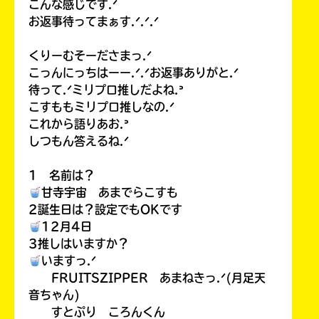
こんな感じです.ᐟ
お返事待ってまぁす.ᐟ.ᐟ.ᐟ
くりーむそーださまっ.ᐟ
こっんにっちはーー.ᐟ.ᐟお返事ありがと.ᐟ
待って.ᐟミリプロ推しだよね.ᐣ
こすももミリプロ推しなの.ᐟ
これから語りあお.ᐣ
しつもん答えるね.ᐟ
1 名前は？
甘寺宇宙 あまでらこすも
2誕生日は？設定でもOKです
12月4日
3推しはいますか？
いますっ.ᐟ
FRUITSZIPPER あまねきっ.ᐟ(月足天
音ちゃん)
すとぷり ころんくん