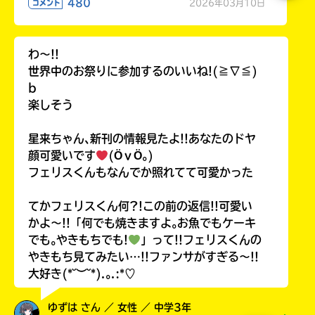
480
2026年03月10日
コメント
わ〜!!
世界中のお祭りに参加するのいいね!(≧∇≦)
b
楽しそう
星来ちゃん､新刊の情報見たよ!!あなたのドヤ
顔可愛いです
(ӦｖӦ｡)
フェリスくんもなんでか照れてて可愛かった
てかフェリスくん何?!この前の返信!!可愛い
かよ〜!!「何でも焼きますよ｡お魚でもケーキ
でも｡やきもちでも!
」って!!フェリスくんの
やきもち見てみたい…!!ファンサがすぎる〜!!
大好き(*˘︶˘*).｡.:*♡
ゆずは さん ／ 女性 ／ 中学3年