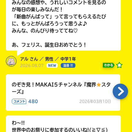
みんなの感想や、うれしいコメントを見るの
が毎日の楽しみなんだ！
「新曲がんばって」って言ってもらえるたび
に、もっとがんばろうって思うよ♪
みんな、のんびり待っててね♡
あ、フェリス、誕生日おめでとう！
アル さん ／ 男性 ／ 中学1年
2026.08.07
わかる
NEW
注目 !!
のぞき見！MAKAI５チャンネル『魔界
スタ
ーズ』
480
2026年03月10日
コメント
わ〜!!
世界中のお祭りに参加するのいいね!(≧∇≦)