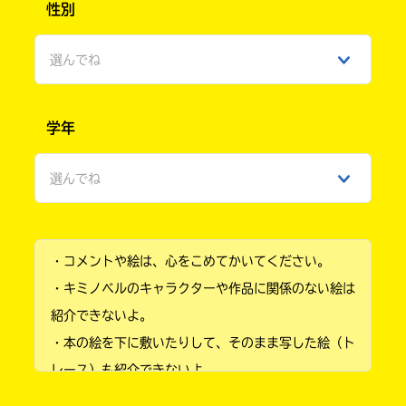
性別
選んでね
男性
学年
女性
選んでね
ひみつ
小学1年
・コメントや絵は、心をこめてかいてください。
小学2年
・キミノベルのキャラクターや作品に関係のない絵は
小学3年
紹介できないよ。
・本の絵を下に敷いたりして、そのまま写した絵（ト
小学4年
レース）も紹介できないよ。
小学5年
・他人の絵を勝手に投稿しないでね。