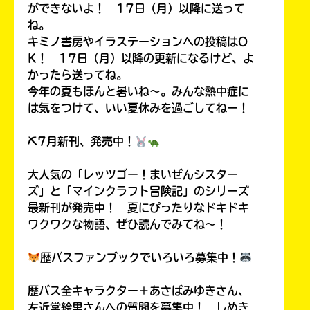
ができないよ！ 17日（月）以降に送って
ね。
キミノ書房やイラステーションへの投稿はO
K！ 17日（月）以降の更新になるけど、よ
かったら送ってね。
今年の夏もほんと暑いね～。みんな熱中症に
は気をつけて、いい夏休みを過ごしてねー！
⛏7月新刊、発売中！
￣￣￣￣￣￣￣￣￣￣￣￣￣￣￣￣￣￣
大人気の「レッツゴー！まいぜんシスター
ズ」と「マインクラフト冒険記」のシリーズ
最新刊が発売中！ 夏にぴったりなドキドキ
ワクワクな物語、ぜひ読んでみてね～！
歴バスファンブックでいろいろ募集中！
￣￣￣￣￣￣￣￣￣￣￣￣￣￣￣￣￣￣
歴バス全キャラクター＋あさばみゆきさん、
左近堂絵里さんへの質問を募集中！ しめき