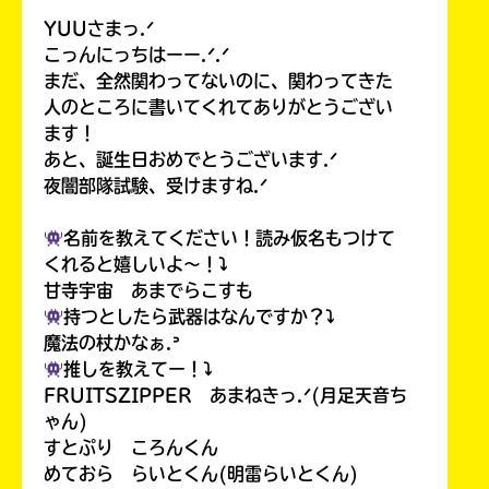
YUUさまっ.ᐟ
こっんにっちはーー.ᐟ.ᐟ
まだ、全然関わってないのに、関わってきた
人のところに書いてくれてありがとうござい
ます！
あと、誕生日おめでとうございます.ᐟ
夜闇部隊試験、受けますね.ᐟ
名前を教えてください！読み仮名もつけて
くれると嬉しいよ〜！⤵︎
甘寺宇宙 あまでらこすも
持つとしたら武器はなんですか？⤵︎
魔法の杖かなぁ.ᐣ
推しを教えてー！⤵︎
FRUITSZIPPER あまねきっ.ᐟ(月足天音ち
ゃん)
すとぷり ころんくん
めておら らいとくん(明雷らいとくん)