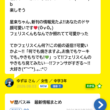
b
楽しそう
星来ちゃん､新刊の情報見たよ!!あなたのドヤ
顔可愛いです
(ӦｖӦ｡)
フェリスくんもなんでか照れてて可愛かった
てかフェリスくん何?!この前の返信!!可愛い
かよ〜!!「何でも焼きますよ｡お魚でもケーキ
でも｡やきもちでも!
」って!!フェリスくんの
やきもち見てみたい…!!ファンサがすぎる〜!!
大好き(*˘︶˘*).｡.:*♡
ゆずは さん ／ 女性 ／ 中学3年
2026.08.03
わかる
NEW
注目 !!
歴バス
最新情報まとめ