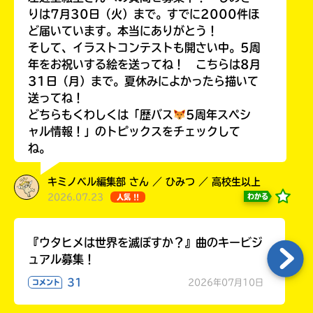
りは7月30日（火）まで。すでに2000件ほ
ど届いています。本当にありがとう！
そして、イラストコンテストも開さい中。5周
年をお祝いする絵を送ってね！ こちらは8月
Loading
.
.
.
31日（月）まで。夏休みによかったら描いて
送ってね！
どちらもくわしくは「歴バス
5周年スペシ
ャル情報！」のトピックスをチェックして
ね。
キミノベル編集部 さん ／ ひみつ ／ 高校生以上
2026.07.23
わかる
人気 !!
入
『ウタヒメは世界を滅ぼすか？』曲のキービジ
力
ュアル募集！
内
容
31
2026年07月10日
コメント
に
エ