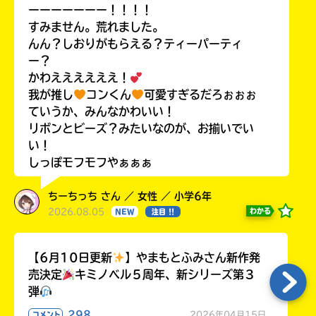
ーーーーーーー！！！！
すみません。荒れました。
んん？しおりがもらえる？ティーパーティ
ー？
かわええええええ！
我が推し
コンくん
可愛すぎるだろぉぉぉ
ていうか、みんなかわいい！
リボンとビーズ？みたいなのが、お揃いでい
い！
しっぽモフモフやぁぁぁ
ちーちっち さん ／ 女性 ／ 小学6年
2026.08.05
わかる
NEW
注目 !!
【6月10日更新
】やまもとふみさん新作発
売決定
キミノベル５周年、新シリーズ第３
弾
298
2026年04月15日
コメント