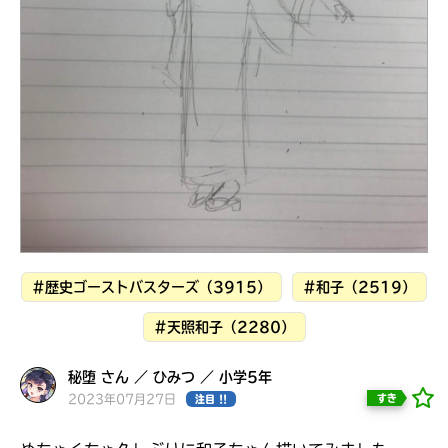
見つかる
#歴史ゴーストバスターズ（3915）
#和子（2519）
#天照和子（2280）
秘堕 さん ／ ひみつ ／ 小学5年
本を飛び出して
みんなとおしゃべり
2023年07月27日
すき
注目 !!
できる掲示板