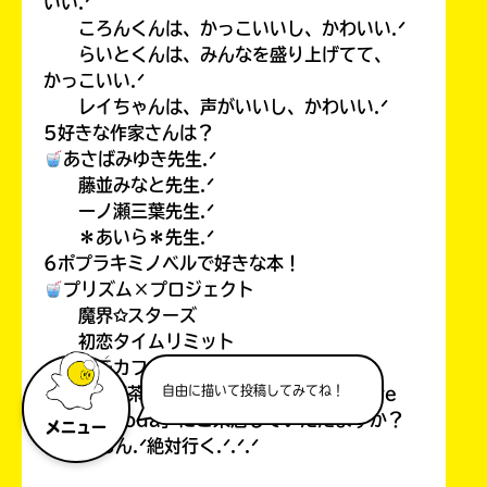
いい.ᐟ
ころんくんは、かっこいいし、かわいい.ᐟ
らいとくんは、みんなを盛り上げてて、
かっこいい.ᐟ
レイちゃんは、声がいいし、かわいい.ᐟ
5好きな作家さんは？
あさばみゆき先生.ᐟ
藤並みなと先生.ᐟ
一ノ瀬三葉先生.ᐟ
＊あいら＊先生.ᐟ
6ポプラキミノベルで好きな本！
プリズム×プロジェクト
魔界✩スターズ
初恋タイムリミット
ケモカフェ.ᐟ
自由に描いて投稿してみてね！
7また、喫茶(カフェでもあるけど…）「Cre
amsea soda」にご来店していただますか？
メニュー
もちろん.ᐟ絶対行く.ᐟ.ᐟ.ᐟ