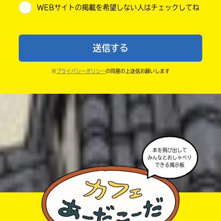
WEBサイトの掲載を希望しない人はチェックしてね
・送ってからすぐには紹介されないので、待ってて
小学6年
ね。
中学1年
・まだ読んでいない人たちに、本の内容のネタバレに
送信する
ならないよう気をつけてね。
中学2年
・キャンペーン開催中は、投稿した後の画面にバナー
※
プライバシーポリシー
の同意の上送信お願いします
中学3年
が出るので、そこから応募してね。
・ポプラ社の宣伝物で紹介させてもらうことがある
高校生以上
よ。
・かき終えたら、人を傷つけていたり、個人情報をか
きこんでいたり、字がまちがっていたりしないか、読
本を飛び出して
みんなとおしゃべり
みなおしてみてね。
できる掲示板