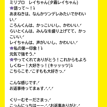
ミリプロ レイちゃん(夕霧レイちゃん)
語って〜！⤵︎
あまねきは、なんかツンデレみたいでかわい
い.ᐟ
ころんくんは、かっこいいし、かわいい.ᐟ
らいとくんは、みんなを盛り上げてて、かっ
こいい.ᐟ
レイちゃんは、声がいいし、かわいい.ᐟ
私の第一印象！⤵︎
元気で強そう.ᐣ
やってくれてありがとう！これからもよろ
しくねー！大好きっ！(キッッッツ)⤵︎
こちらこそ.ᐟこすもも大好きっ.ᐟ
こんな感じです.ᐟ
お返事待ってまぁす.ᐟ.ᐟ.ᐟ
くりーむそーださまっ.ᐟ
こっんにっちはーー.ᐟ.ᐟお返事ありがと.ᐟ