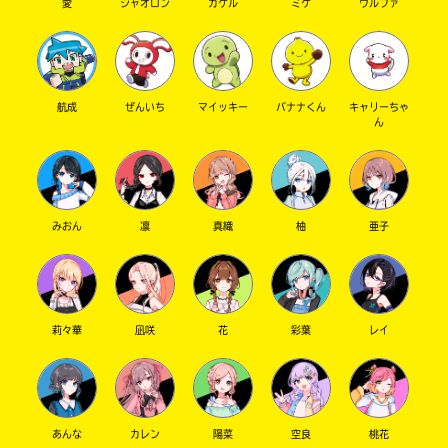
愛
シャオロン
カケル
ミケ
ウルファ
航成
ぜんいち
マイッキー
バナナくん
キャリーちゃ
ん
みおん
凛
真織
柚
亜子
莉々華
凪咲
花
彩葉
レイ
あんな
カレン
陽菜
空良
桃花