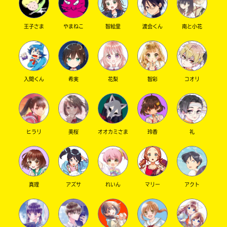
王子さま
やまねこ
智絵里
渡会くん
南と小花
キーワードから探す
入間くん
希実
花梨
智彩
コオリ
ヒラリ
美桜
オオカミさま
玲香
礼
オフィシャルアカウント
真理
アズサ
れいん
マリー
アクト
SNSでシェアする