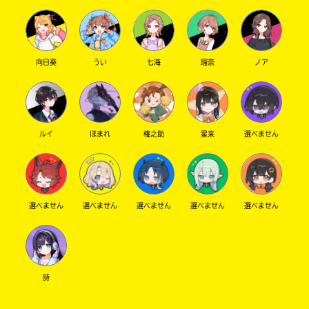
向日葵
うい
七海
瑠奈
ノア
ルイ
ほまれ
権之助
星来
選べません
選べません
選べません
選べません
選べません
選べません
詩