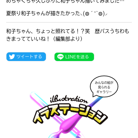
めちゃくちゃ久しぶりに和子ちゃん描いてみました…
夏祭り和子ちゃんが描きたかった⸜(◍´˘`◍)⸝
和子ちゃん、ちょっと照れてる！？笑 歴バスうちわも
きまってていいね！（編集部より）
みんなの絵が
見られる
ギャラリー
大人気
シリーズに
出会える