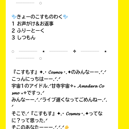
┈┈┈┈ ◌
きょーのこすものわく
1 お声がけ&お返事
2 ふりーとーく
3 しつもん
◌ ┈┈┈┈ ⋆ ┈┈┈┈ ✧ ┈┈┈┈ ⋆
┈┈┈┈ ◌
『こすもす』✦.· 𝓒𝓸𝓼𝓶𝓸𝓼 ·.✦のみんなーー.ᐟ.ᐟ
こっんにっちはーー.ᐟ.ᐟ
宇宙1のアイドル.ᐟ甘寺宇宙✧₊ 𝓐𝓶𝓪𝓭𝓮𝓻𝓪 𝓒𝓸
𝓼𝓶𝓸 ₊✧ですっ.ᐟ
みんなーー.ᐟ.ᐟライブ遅くなってごめんねー.ᐟ.
ᐟ
そこで.ᐟ『こすもす』✦.· 𝓒𝓸𝓼𝓶𝓸𝓼 ·.✦ってな
に？って思った.ᐟ
そこのあなたーーー.ᐟ.ᐟ.ᐟ