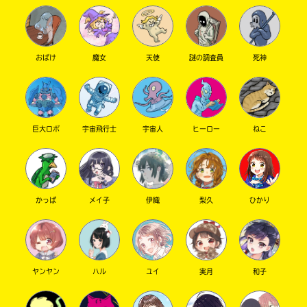
おばけ
魔女
天使
謎の調査員
死神
巨大ロボ
宇宙飛行士
宇宙人
ヒーロー
ねこ
このマチのことを
もっと知りたい
キミに
かっぱ
メイ子
伊織
梨久
ひかり
ヤンヤン
ハル
ユイ
実月
和子