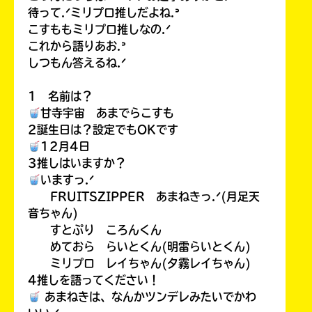
待って.ᐟミリプロ推しだよね.ᐣ
こすももミリプロ推しなの.ᐟ
これから語りあお.ᐣ
しつもん答えるね.ᐟ
1 名前は？
甘寺宇宙 あまでらこすも
2誕生日は？設定でもOKです
12月4日
3推しはいますか？
いますっ.ᐟ
FRUITSZIPPER あまねきっ.ᐟ(月足天
音ちゃん)
すとぷり ころんくん
めておら らいとくん(明雷らいとくん)
ミリプロ レイちゃん(夕霧レイちゃん)
4推しを語ってください！
あまねきは、なんかツンデレみたいでかわ