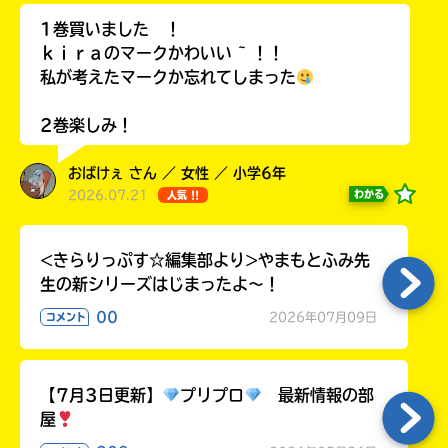
ラ
1巻買いました ！
ー
ｋｉｒａのマークかわいい ~ ！！
が
私が考えたマークか忘れてしまった
あ
る
2巻楽しみ！
の
で、
も
おばけぇ さん ／ 女性 ／ 小学6年
う
2026.07.21
わかる
人気 !!
一
度
い
<きらりっぷす☆編集部より>やまもとふみ先
確
い
え
認
生の新シリーズはじまったよ～！
し
00
2026年07月09日
コメント
て
み
て
ね
【7月3日更新】
プリプロ
最新情報の部
屋
戻