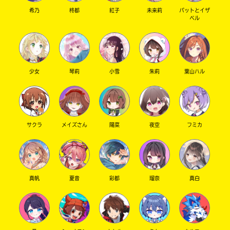
希乃
柊都
紅子
未来莉
パットとイザ
ベル
少女
琴莉
小雪
朱莉
葉山ハル
サクラ
メイズさん
陽菜
夜空
フミカ
真帆
夏音
彩都
瑠奈
真白