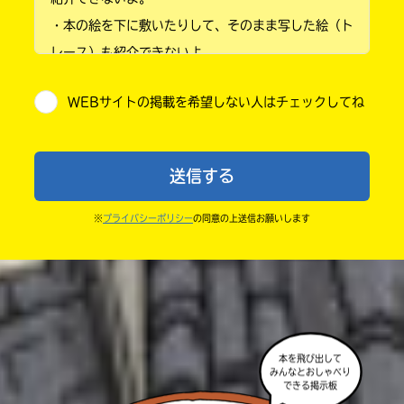
・本の絵を下に敷いたりして、そのまま写した絵（ト
小学4年
レース）も紹介できないよ。
小学5年
・他人の絵を勝手に投稿しないでね。
WEBサイトの掲載を希望しない人はチェックしてね
・送ってからすぐには紹介されないので、待ってて
小学6年
ね。
中学1年
・まだ読んでいない人たちに、本の内容のネタバレに
送信する
ならないよう気をつけてね。
中学2年
・キャンペーン開催中は、投稿した後の画面にバナー
※
プライバシーポリシー
の同意の上送信お願いします
中学3年
が出るので、そこから応募してね。
・ポプラ社の宣伝物で紹介させてもらうことがある
高校生以上
よ。
・かき終えたら、人を傷つけていたり、個人情報をか
きこんでいたり、字がまちがっていたりしないか、読
本を飛び出して
みんなとおしゃべり
みなおしてみてね。
できる掲示板