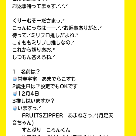
お返事待ってまぁす.ᐟ.ᐟ.ᐟ
くりーむそーださまっ.ᐟ
こっんにっちはーー.ᐟ.ᐟお返事ありがと.ᐟ
待って.ᐟミリプロ推しだよね.ᐣ
こすももミリプロ推しなの.ᐟ
これから語りあお.ᐣ
しつもん答えるね.ᐟ
1 名前は？
甘寺宇宙 あまでらこすも
2誕生日は？設定でもOKです
12月4日
3推しはいますか？
いますっ.ᐟ
FRUITSZIPPER あまねきっ.ᐟ(月足天
音ちゃん)
すとぷり ころんくん