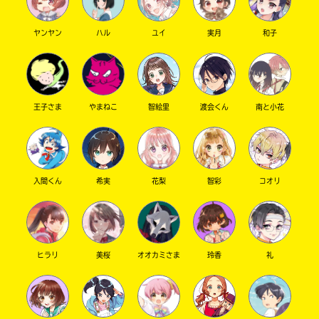
ヤンヤン
ハル
ユイ
実月
和子
キーワードから探す
王子さま
やまねこ
智絵里
渡会くん
南と小花
入間くん
希実
花梨
智彩
コオリ
オフィシャルアカウント
ヒラリ
美桜
オオカミさま
玲香
礼
SNSでシェアする