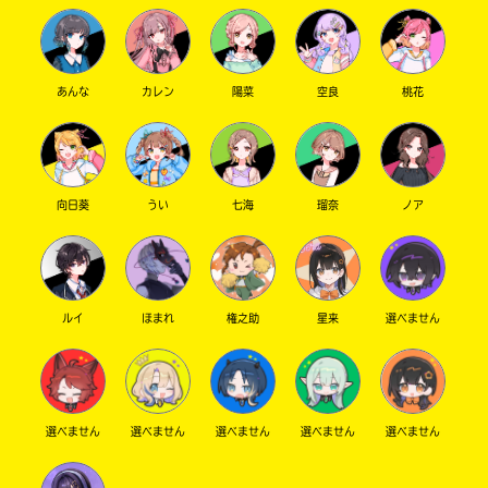
あんな
カレン
陽菜
空良
桃花
向日葵
うい
七海
瑠奈
ノア
ルイ
ほまれ
権之助
星来
選べません
選べません
選べません
選べません
選べません
選べません