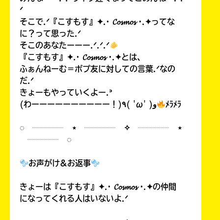
ᐟ
そこで.ᐟ『こすもす』✦.· 𝓒𝓸𝓼𝓶𝓸𝓼 ·.✦ってな
に？って思った.ᐟ
そこのあなたーーー.ᐟ.ᐟ.ᐟ
『こすもす』✦.· 𝓒𝓸𝓼𝓶𝓸𝓼 ·.✦とは、
ふぁんねーむ＝ポプ友に対しての言葉.ᐟなの
だ.ᐟ
きょーもやっていくよー.ᐣ
(わーーーーーーーーーー！)٩( 'ω' )و
ﾒﾗﾒﾗ
◌ ┈┈┈┈ ⋆ ┈┈┈┈ ✧ ┈┈┈┈ ⋆
┈┈┈┈ ◌
お声がけ&お返事
きょーは『こすもす』✦.· 𝓒𝓸𝓼𝓶𝓸𝓼 ·.✦の仲間
になってくれる人はいないよ.ᐟ