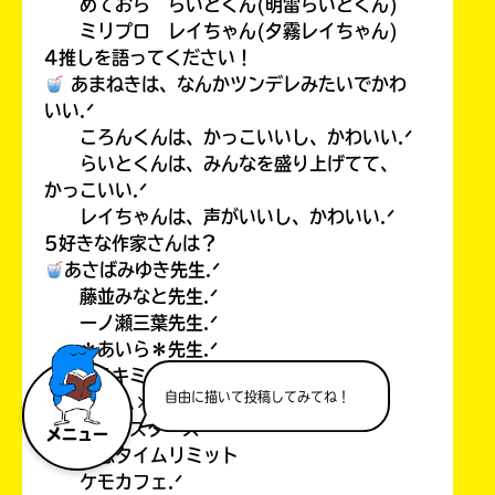
めておら らいとくん(明雷らいとくん)
ミリプロ レイちゃん(夕霧レイちゃん)
4推しを語ってください！
あまねきは、なんかツンデレみたいでかわ
いい.ᐟ
ころんくんは、かっこいいし、かわいい.ᐟ
らいとくんは、みんなを盛り上げてて、
かっこいい.ᐟ
レイちゃんは、声がいいし、かわいい.ᐟ
5好きな作家さんは？
あさばみゆき先生.ᐟ
藤並みなと先生.ᐟ
一ノ瀬三葉先生.ᐟ
＊あいら＊先生.ᐟ
6ポプラキミノベルで好きな本！
自由に描いて投稿してみてね！
プリズム×プロジェクト
魔界✩スターズ
メニュー
初恋タイムリミット
ケモカフェ.ᐟ