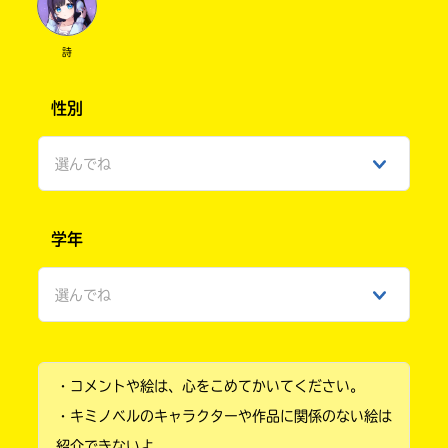
詩
性別
選んでね
男性
学年
女性
選んでね
ひみつ
小学1年
・コメントや絵は、心をこめてかいてください。
小学2年
・キミノベルのキャラクターや作品に関係のない絵は
小学3年
紹介できないよ。