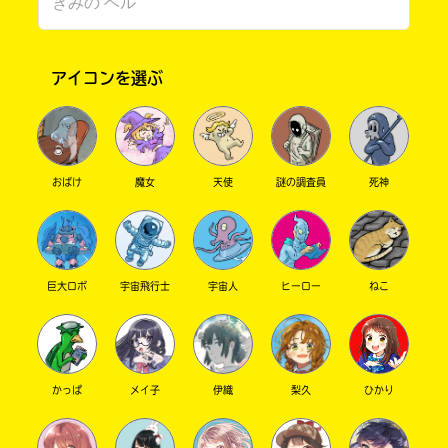
アイコンを選ぶ
おばけ
魔女
天使
謎の調査員
死神
このマチのことを
もっと知りたい
キミに
巨大ロボ
宇宙飛行士
宇宙人
ヒーロー
ねこ
かっぱ
メイ子
伊織
梨久
ひかり