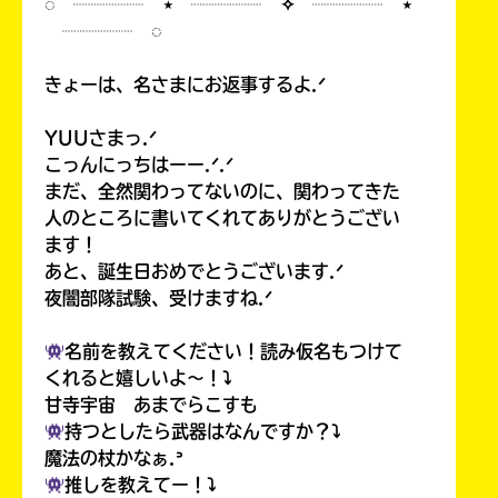
◌ ┈┈┈┈ ⋆ ┈┈┈┈ ✧ ┈┈┈┈ ⋆
┈┈┈┈ ◌
きょーは、名さまにお返事するよ.ᐟ
YUUさまっ.ᐟ
こっんにっちはーー.ᐟ.ᐟ
まだ、全然関わってないのに、関わってきた
人のところに書いてくれてありがとうござい
ます！
あと、誕生日おめでとうございます.ᐟ
夜闇部隊試験、受けますね.ᐟ
名前を教えてください！読み仮名もつけて
くれると嬉しいよ〜！⤵︎
甘寺宇宙 あまでらこすも
持つとしたら武器はなんですか？⤵︎
魔法の杖かなぁ.ᐣ
推しを教えてー！⤵︎