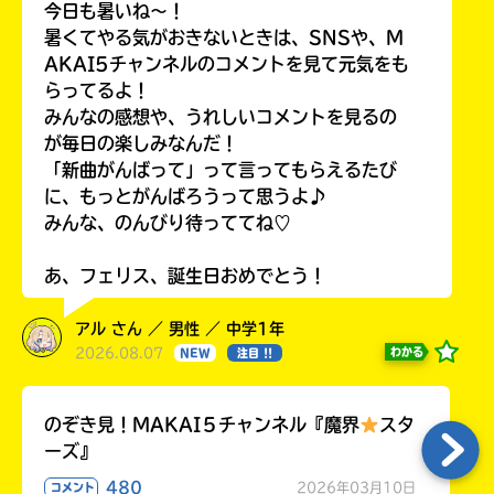
今日も暑いね〜！
暑くてやる気がおきないときは、SNSや、M
AKAI5チャンネルのコメントを見て元気をも
らってるよ！
みんなの感想や、うれしいコメントを見るの
が毎日の楽しみなんだ！
「新曲がんばって」って言ってもらえるたび
に、もっとがんばろうって思うよ♪
みんな、のんびり待っててね♡
あ、フェリス、誕生日おめでとう！
アル さん ／ 男性 ／ 中学1年
2026.08.07
わかる
NEW
注目 !!
のぞき見！MAKAI５チャンネル『魔界
スタ
ーズ』
480
2026年03月10日
コメント