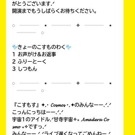
がとうございます.ᐟ
開演までもうしばらくお待ちください。
◌ ┈┈┈┈ ⋆ ┈┈┈┈ ✧ ┈┈┈┈ ⋆
┈┈┈┈ ◌
きょーのこすものわく
1 お声がけ&お返事
2 ふりーとーく
3 しつもん
◌ ┈┈┈┈ ⋆ ┈┈┈┈ ✧ ┈┈┈┈ ⋆
┈┈┈┈ ◌
『こすもす』✦.· 𝓒𝓸𝓼𝓶𝓸𝓼 ·.✦のみんなーー.ᐟ.ᐟ
こっんにっちはーー.ᐟ.ᐟ
宇宙1のアイドル.ᐟ甘寺宇宙✧₊ 𝓐𝓶𝓪𝓭𝓮𝓻𝓪 𝓒𝓸
𝓼𝓶𝓸 ₊✧ですっ.ᐟ
みんなーー.ᐟ.ᐟライブ遅くなってごめんねー.ᐟ.