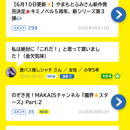
【6月10日更新
】やまもとふみさん新作発
売決定
キミノベル５周年、新シリーズ第３
弾
298
2026年04月15日
コメント
私は絶対に「これだ！」と思って買いまし
た！（金欠気味）
歴バス推しシャチ さん ／ 女性 ／ 小学5年
2026.08.01
わかる
NEW
注目 !!
のぞき見！MAKAI5チャンネル『魔界
スタ
ーズ』Part.2
35
2026年08月03日
コメント
NEW