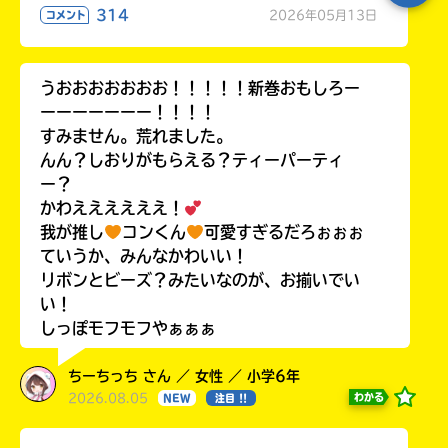
314
2026年05月13日
コメント
うおおおおおおお！！！！！新巻おもしろー
ーーーーーーー！！！！
すみません。荒れました。
んん？しおりがもらえる？ティーパーティ
ー？
かわええええええ！
我が推し
コンくん
可愛すぎるだろぉぉぉ
ていうか、みんなかわいい！
リボンとビーズ？みたいなのが、お揃いでい
い！
しっぽモフモフやぁぁぁ
ちーちっち さん ／ 女性 ／ 小学6年
2026.08.05
わかる
NEW
注目 !!