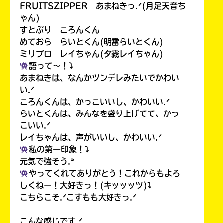
FRUITSZIPPER あまねきっ.ᐟ(月足天音ち
ゃん)
すとぷり ころんくん
めておら らいとくん(明雷らいとくん)
ミリプロ レイちゃん(夕霧レイちゃん)
語って〜！⤵︎
あまねきは、なんかツンデレみたいでかわい
い.ᐟ
ころんくんは、かっこいいし、かわいい.ᐟ
らいとくんは、みんなを盛り上げてて、かっ
こいい.ᐟ
レイちゃんは、声がいいし、かわいい.ᐟ
私の第一印象！⤵︎
元気で強そう.ᐣ
やってくれてありがとう！これからもよろ
しくねー！大好きっ！(キッッッツ)⤵︎
こちらこそ.ᐟこすもも大好きっ.ᐟ
こんな感じです.ᐟ