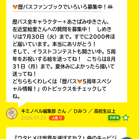
歴バスファンブックでいろいろ募集中！
￣￣￣￣￣￣￣￣￣￣￣￣￣￣￣￣￣￣
歴バス全キャラクター＋あさばみゆきさん、
左近堂絵里さんへの質問を募集中！ しめき
Loading
.
.
.
りは7月30日（火）まで。すでに2000件ほ
ど届いています。本当にありがとう！
そして、イラストコンテストも開さい中。5周
年をお祝いする絵を送ってね！ こちらは8月
31日（月）まで。夏休みによかったら描いて
送ってね！
どちらもくわしくは「歴バス
5周年スペシ
ャル情報！」のトピックスをチェックして
ね。
入
力
キミノベル編集部 さん ／ ひみつ ／ 高校生以上
内
2026.07.23
わかる
人気 !!
容
に
エ
『ウタヒメは世界を滅ぼすか？』曲のキービジ