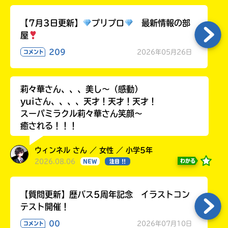
る
【7月3日更新】
プリプロ
最新情報の部
屋
209
2026年05月26日
コメント
莉々華さん、、、美し〜（感動）
yuiさん、、、、天才！天才！天才！
スーパミラクル莉々華さん笑顔〜
癒される！！！
ウィンネル さん ／ 女性 ／ 小学5年
2026.08.06
わかる
NEW
注目 !!
【質問更新】歴バス5周年記念 イラストコン
テスト開催！
00
2026年07月10日
コメント