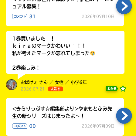
ラ
ュアル募集！
ー
31
2026年07月10日
コメント
が
あ
る
の
1巻買いました ！
で、
ｋｉｒａのマークかわいい ~ ！！
も
私が考えたマークか忘れてしまった
う
一
2巻楽しみ！
度
い
確
い
おばけぇ さん ／ 女性 ／ 小学6年
え
認
2026.07.21
わかる
人気 !!
し
て
み
<きらりっぷす☆編集部より>やまもとふみ先
て
生の新シリーズはじまったよ～！
ね
00
2026年07月09日
コメント
戻