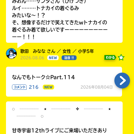
みおん……サンタさん（ひげつき）
ルイ………トナカイの着ぐるみ
みたいな〜！？
そ、想像するだけで笑えてきたwトナカイの
着ぐるみ着て欲しいですーーーーーーーーー
ーー！！！
歌田 みなな さん ／ 女性 ／ 小学5年
2026.08.06
わかる
NEW
注目 !!
なんでもトーク☆Part.114
216
2026年08月04日
コメント
NEW
◌ ┈┈┈┈ ⋆ ┈┈┈┈ ✧ ┈┈┈┈ ⋆
┈┈┈┈ ◌
甘寺宇宙12thライブにご来場いただきあり