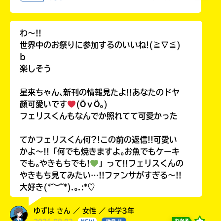
わ〜!!
世界中のお祭りに参加するのいいね!(≧∇≦)
b
楽しそう
星来ちゃん､新刊の情報見たよ!!あなたのドヤ
顔可愛いです
(ӦｖӦ｡)
フェリスくんもなんでか照れてて可愛かった
てかフェリスくん何?!この前の返信!!可愛い
かよ〜!!「何でも焼きますよ｡お魚でもケーキ
でも｡やきもちでも!
」って!!フェリスくんの
やきもち見てみたい…!!ファンサがすぎる〜!!
大好き(*˘︶˘*).｡.:*♡
ゆずは さん ／ 女性 ／ 中学3年