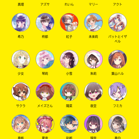
真理
アズサ
れいん
マリー
アクト
希乃
柊都
紅子
未来莉
パットとイザ
ベル
少女
琴莉
小雪
朱莉
葉山ハル
サクラ
メイズさん
陽菜
夜空
フミカ
真帆
夏音
彩都
瑠奈
真白