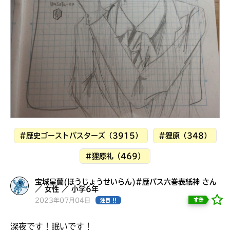
見つかる
#歴史ゴーストバスターズ（3915）
#狸原（348）
#狸原礼（469）
宝城星蘭(ほうじょうせいらん)#歴バス六巻表紙神 さん
／ 女性 ／ 小学6年
本を飛び出して
2023年07月04日
すき
注目 !!
みんなとおしゃべり
できる掲示板
深夜です！眠いです！