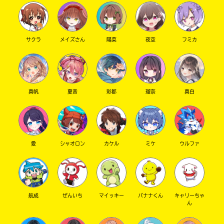
サクラ
メイズさん
陽菜
夜空
フミカ
真帆
夏音
彩都
瑠奈
真白
愛
シャオロン
カケル
ミケ
ウルファ
航成
ぜんいち
マイッキー
バナナくん
キャリーちゃ
ん