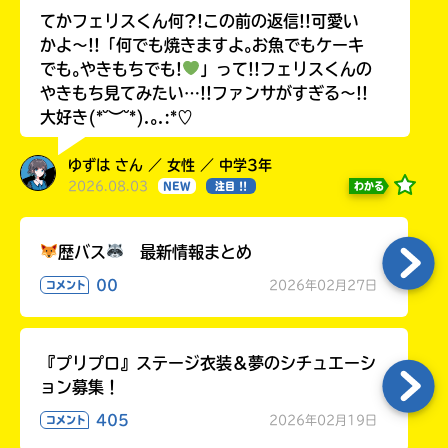
てかフェリスくん何?!この前の返信!!可愛い
かよ〜!!「何でも焼きますよ｡お魚でもケーキ
でも｡やきもちでも!
」って!!フェリスくんの
やきもち見てみたい…!!ファンサがすぎる〜!!
大好き(*˘︶˘*).｡.:*♡
ゆずは さん ／ 女性 ／ 中学3年
2026.08.03
わかる
NEW
注目 !!
歴バス
最新情報まとめ
00
2026年02月27日
コメント
『プリプロ』ステージ衣装＆夢のシチュエーシ
ョン募集！
405
2026年02月19日
コメント