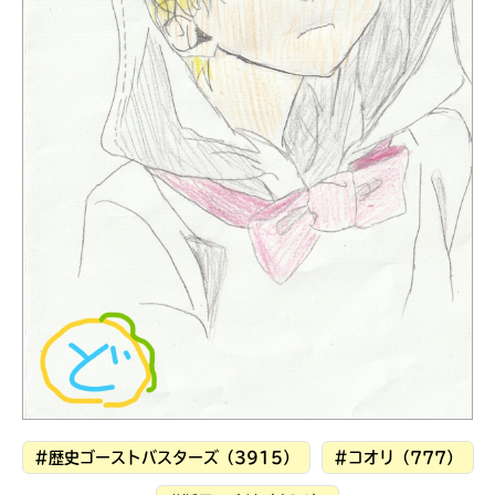
見つかる
本を飛び出して
みんなとおしゃべり
#歴史ゴーストバスターズ（3915）
#コオリ（777）
できる掲示板