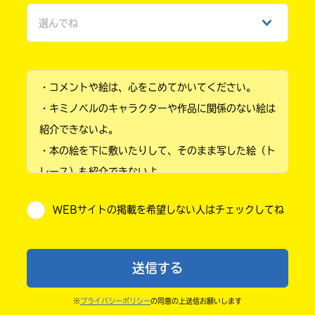
選んでね
ひみつ
小学1年
・コメントや絵は、心をこめてかいてください。
小学2年
・キミノベルのキャラクターや作品に関係のない絵は
小学3年
紹介できないよ。
・本の絵を下に敷いたりして、そのまま写した絵（ト
小学4年
レース）も紹介できないよ。
小学5年
・他人の絵を勝手に投稿しないでね。
WEBサイトの掲載を希望しない人はチェックしてね
・送ってからすぐには紹介されないので、待ってて
小学6年
ね。
中学1年
・まだ読んでいない人たちに、本の内容のネタバレに
送信する
ならないよう気をつけてね。
中学2年
・キャンペーン開催中は、投稿した後の画面にバナー
※
プライバシーポリシー
の同意の上送信お願いします
中学3年