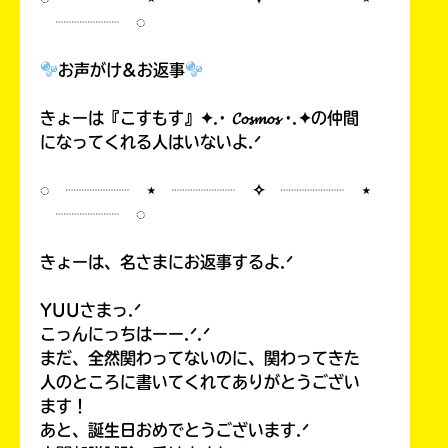
┈┈┈┈ ◌
お声がけ&お返事
きょーは『こすもす』✦.· 𝓒𝓸𝓼𝓶𝓸𝓼 ·.✦の仲間
になってくれる人はいないよ.ᐟ
◌ ┈┈┈┈ ⋆ ┈┈┈┈ ✧ ┈┈┈┈ ⋆
┈┈┈┈ ◌
きょーは、名さまにお返事するよ.ᐟ
YUUさまっ.ᐟ
こっんにっちはーー.ᐟ.ᐟ
まだ、全然関わってないのに、関わってきた
人のところに書いてくれてありがとうござい
ます！
あと、誕生日おめでとうございます.ᐟ