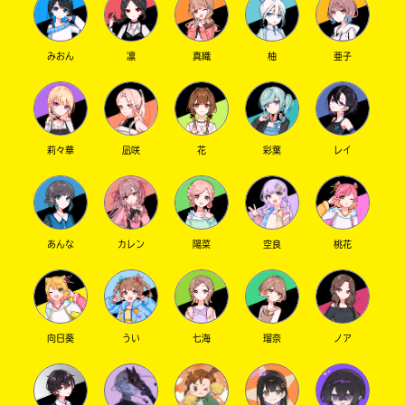
みおん
凛
真織
柚
亜子
莉々華
凪咲
花
彩葉
レイ
あんな
カレン
陽菜
空良
桃花
向日葵
うい
七海
瑠奈
ノア