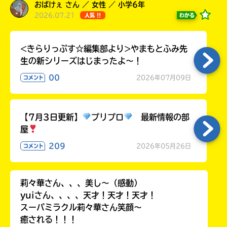
る
おばけぇ さん ／ 女性 ／ 小学6年
2026.07.21
わかる
人気 !!
<きらりっぷす☆編集部より>やまもとふみ先
生の新シリーズはじまったよ～！
00
2026年07月09日
コメント
【7月3日更新】
プリプロ
最新情報の部
屋
209
2026年05月26日
コメント
莉々華さん、、、美し〜（感動）
yuiさん、、、、天才！天才！天才！
スーパミラクル莉々華さん笑顔〜
癒される！！！