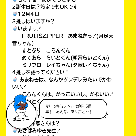
2誕生日は？設定でもOKです
12月4日
3推しはいますか？
いますっ.ᐟ
FRUITSZIPPER あまねきっ.ᐟ(月足天
音ちゃん)
すとぷり ころんくん
めておら らいとくん(明雷らいとくん)
ミリプロ レイちゃん(夕霧レイちゃん)
4推しを語ってください！
あまねきは、なんかツンデレみたいでかわ
いい.ᐟ
ころんくんは、かっこいいし、かわいい.ᐟ
らいとくんは、みんなを盛り上げてて、
今年でキミノベルは創刊5周
かっこいい.ᐟ
年！ みんな、ありがと～！
レイちゃんは、声がいいし、かわいい.ᐟ
メニュー
5好きな作家さんは？
あさばみゆき先生.ᐟ