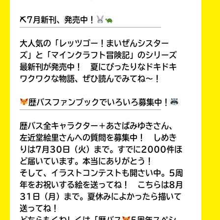
⛏7月新刊、発売中！
￣￣￣￣￣￣￣￣￣￣￣￣￣￣￣￣￣￣
大人気の「レッツゴー！まいぜんシスター
Loading
.
.
.
ズ」と「マインクラフト冒険記」のシリーズ
最新刊が発売中！ 夏にぴったりなドキドキ
ワクワクな物語、ぜひ読んでみてね～！
歴バスファンブックでいろいろ募集中！
￣￣￣￣￣￣￣￣￣￣￣￣￣￣￣￣￣￣
歴バス全キャラクター＋あさばみゆきさん、
左近堂絵里さんへの質問を募集中！ しめき
りは7月30日（火）まで。すでに2000件ほ
入
ど届いています。本当にありがとう！
力
そして、イラストコンテストも開さい中。5周
内
年をお祝いする絵を送ってね！ こちらは8月
容
31日（月）まで。夏休みによかったら描いて
に
送ってね！
エ
どちらもくわしくは「歴バス
5周年スペシ