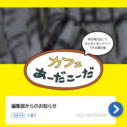
が出るので、そこから応募してね。
・ポプラ社の宣伝物で紹介させてもらうことがある
高校生以上
よ。
・かき終えたら、人を傷つけていたり、個人情報をか
きこんでいたり、字がまちがっていたりしないか、読
本を飛び出して
みんなとおしゃべり
みなおしてみてね。
できる掲示板
編集部からのお知らせ
181
2021年07月29日
コメント