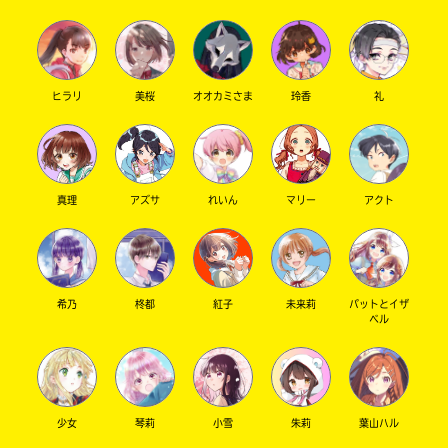
ヒラリ
美桜
オオカミさま
玲香
礼
真理
アズサ
れいん
マリー
アクト
希乃
柊都
紅子
未来莉
パットとイザ
ベル
少女
琴莉
小雪
朱莉
葉山ハル