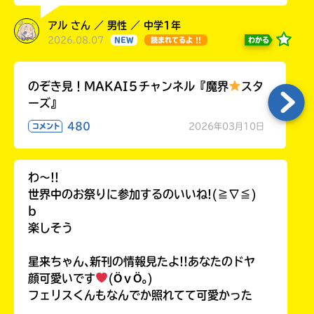
アル さん ／ 男性 ／ 中学1年
2026.08.07
わかる
NEW
読まれてるよ !!
のぞき見！MAKAI５チャンネル『魔界
スタ
ーズ』
480
2026年03月10日
コメント
わ〜!!
世界中のお祭りに参加するのいいね!(≧∇≦)
b
楽しそう
星来ちゃん､新刊の情報見たよ!!あなたのドヤ
顔可愛いです
(ӦｖӦ｡)
フェリスくんもなんでか照れてて可愛かった