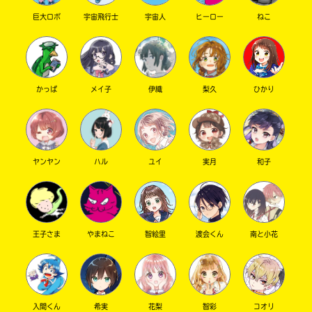
巨大ロボ
宇宙飛行士
宇宙人
ヒーロー
ねこ
キーワードから探す
かっぱ
メイ子
伊織
梨久
ひかり
ヤンヤン
ハル
ユイ
実月
和子
オフィシャルアカウント
王子さま
やまねこ
智絵里
渡会くん
南と小花
SNSでシェアする
入間くん
希実
花梨
智彩
コオリ