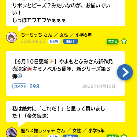
リボンとビーズ？みたいなのが、お揃いでい
い！
しっぽモフモフやぁぁぁ
ちーちっち さん ／ 女性 ／ 小学6年
2026.08.05
わかる
NEW
注目 !!
【6月10日更新
】やまもとふみさん新作発
売決定
キミノベル５周年、新シリーズ第３
弾
298
2026年04月15日
コメント
私は絶対に「これだ！」と思って買いまし
た！（金欠気味）
歴バス推しシャチ さん ／ 女性 ／ 小学5年
わかる