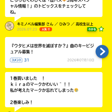
ラ
ャル情報！」のトピックスをチェックして
ー
ね。
が
あ
キミノベル編集部 さん ／ ひみつ ／ 高校生以上
る
2026.07.23
わかる
人気 !!
の
で、
も
『ウタヒメは世界を滅ぼすか？』曲のキービジ
う
ュアル募集！
一
度
31
2026年07月10日
コメント
い
確
い
え
認
し
1巻買いました ！
て
ｋｉｒａのマークかわいい ~ ！！
み
私が考えたマークか忘れてしまった
て
ね
2巻楽しみ！
戻