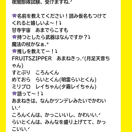
夜闇部隊試験、受けますね.ᐟ
名前を教えてください！読み仮名もつけて
くれると嬉しいよ〜！⤵︎
甘寺宇宙 あまでらこすも
持つとしたら武器はなんですか？⤵︎
魔法の杖かなぁ.ᐣ
推しを教えてー！⤵︎
FRUITSZIPPER あまねきっ.ᐟ(月足天音ち
ゃん)
すとぷり ころんくん
めておら らいとくん(明雷らいとくん)
ミリプロ レイちゃん(夕霧レイちゃん)
語って〜！⤵︎
あまねきは、なんかツンデレみたいでかわい
い.ᐟ
ころんくんは、かっこいいし、かわいい.ᐟ
らいとくんは、みんなを盛り上げてて、かっ
こいい.ᐟ