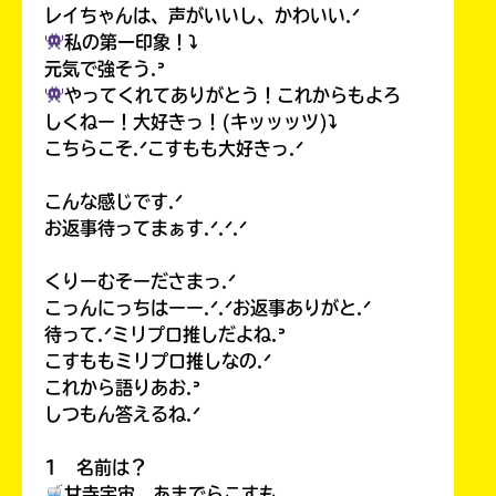
レイちゃんは、声がいいし、かわいい.ᐟ
私の第一印象！⤵︎
元気で強そう.ᐣ
やってくれてありがとう！これからもよろ
しくねー！大好きっ！(キッッッツ)⤵︎
こちらこそ.ᐟこすもも大好きっ.ᐟ
こんな感じです.ᐟ
お返事待ってまぁす.ᐟ.ᐟ.ᐟ
くりーむそーださまっ.ᐟ
こっんにっちはーー.ᐟ.ᐟお返事ありがと.ᐟ
待って.ᐟミリプロ推しだよね.ᐣ
こすももミリプロ推しなの.ᐟ
これから語りあお.ᐣ
しつもん答えるね.ᐟ
1 名前は？
甘寺宇宙 あまでらこすも