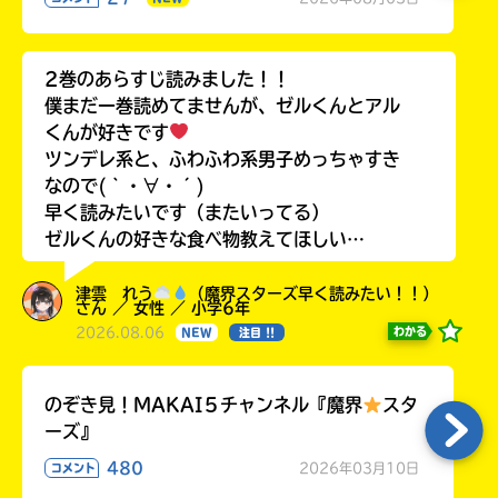
2巻のあらすじ読みました！！
僕まだ一巻読めてませんが、ゼルくんとアル
くんが好きです
ツンデレ系と、ふわふわ系男子めっちゃすき
なので(｀・∀・´)
早く読みたいです（またいってる）
ゼルくんの好きな食べ物教えてほしい…
津雲 れう
（魔界スターズ早く読みたい！！）
さん ／ 女性 ／ 小学6年
2026.08.06
わかる
NEW
注目 !!
のぞき見！MAKAI５チャンネル『魔界
スタ
ーズ』
480
2026年03月10日
コメント