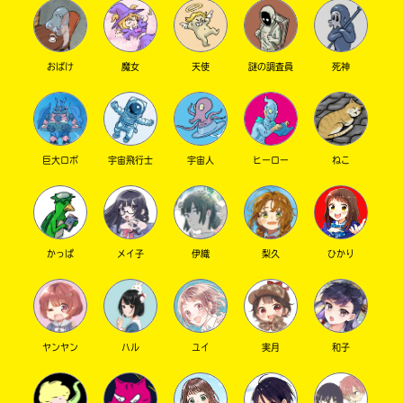
おばけ
魔女
天使
謎の調査員
死神
巨大ロボ
宇宙飛行士
宇宙人
ヒーロー
ねこ
このマチのことを
もっと知りたい
キミに
かっぱ
メイ子
伊織
梨久
ひかり
ヤンヤン
ハル
ユイ
実月
和子