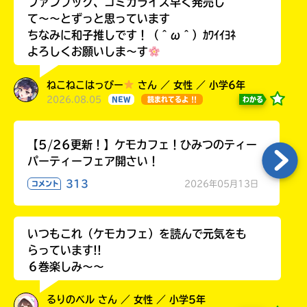
ファンブック、コミカライズ早く発売し
て〜〜とずっと思っています
ちなみに和子推しです！（＾ω＾）ｶﾜｲｲﾖﾈ
よろしくお願いしま〜す
ねこねこはっぴー
さん ／ 女性 ／ 小学6年
2026.08.05
わかる
NEW
読まれてるよ !!
【5/26更新！】ケモカフェ！ひみつのティー
パーティーフェア開さい！
313
2026年05月13日
コメント
いつもこれ（ケモカフェ）を読んで元気をも
らっています!!
６巻楽しみ～～
るりのベル さん ／ 女性 ／ 小学5年