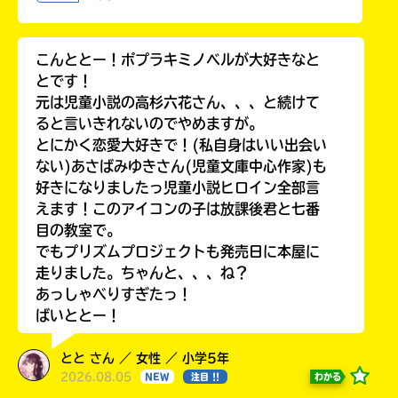
る
こんととー！ポプラキミノベルが大好きなと
とです！
元は児童小説の高杉六花さん、、、と続けて
ると言いきれないのでやめますが。
とにかく恋愛大好きで！(私自身はいい出会い
ない)あさばみゆきさん(児童文庫中心作家)も
好きになりましたっ児童小説ヒロイン全部言
えます！このアイコンの子は放課後君と七番
目の教室で。
でもプリズムプロジェクトも発売日に本屋に
走りました。ちゃんと、、、ね？
あっしゃべりすぎたっ！
ばいととー！
とと さん ／ 女性 ／ 小学5年
2026.08.05
わかる
NEW
注目 !!