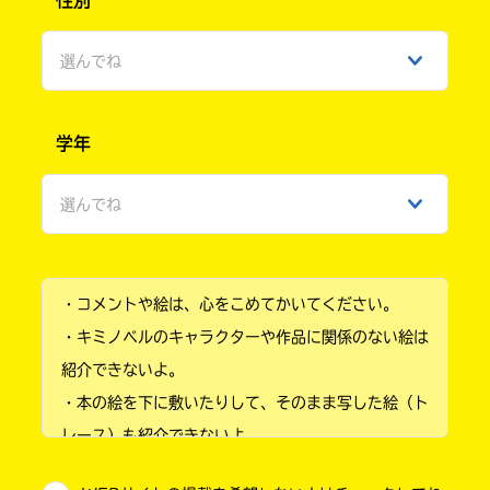
選んでね
男性
学年
女性
選んでね
ひみつ
小学1年
・コメントや絵は、心をこめてかいてください。
小学2年
・キミノベルのキャラクターや作品に関係のない絵は
小学3年
紹介できないよ。
・本の絵を下に敷いたりして、そのまま写した絵（ト
小学4年
レース）も紹介できないよ。
小学5年
・他人の絵を勝手に投稿しないでね。