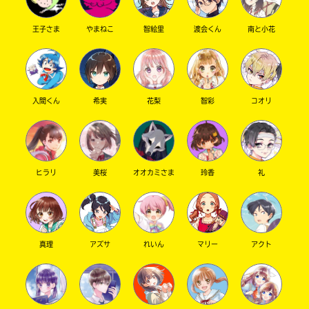
王子さま
やまねこ
智絵里
渡会くん
南と小花
キーワードから探す
入間くん
希実
花梨
智彩
コオリ
ヒラリ
美桜
オオカミさま
玲香
礼
オフィシャルアカウント
真理
アズサ
れいん
マリー
アクト
SNSでシェアする