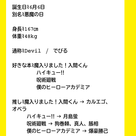
誕生日⌇𝟼月𝟼日
別名⌇悪魔の日
身長⌇𝟷𝟼𝟽㎝
体重⌇𝟺𝟾𝚔𝚐
通称⌇𝙳𝚎𝚟𝚒𝚕 / でびる
好きな本⌇魔入りました！入間くん
ハイキュー!!
呪術廻戦
僕のヒーローアカデミア
推し⌇魔入りました！入間くん → カルエゴ、
オペラ
ハイキュー!! → 月島蛍
呪術廻戦 → 狗巻棘、真人、脹相
僕のヒーローアカデミア → 爆豪勝己