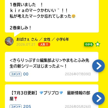
ラ
1巻買いました ！
ー
ｋｉｒａのマークかわいい ~ ！！
が
私が考えたマークか忘れてしまった
あ
る
2巻楽しみ！
の
で、
おばけぇ さん ／ 女性 ／ 小学6年
も
2026.07.21
わかる
人気 !!
う
一
度
い
<きらりっぷす☆編集部より>やまもとふみ先
確
い
生の新シリーズはじまったよ～！
え
認
し
00
2026年07月09日
コメント
て
み
て
【7月3日更新】
プリプロ
最新情報の部
ね
屋
戻
205
2026年05月26日
コメント