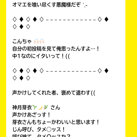
オマエを喰い尽くす悪魔様だぞ ˊˎ˗
♢ ♦︎ ♢ ♦︎ ♢ 𓐄 𓐄 𓐄 𓐄 𓐄 𓐄 𓐄 𓐄 𓐄 𓐄 𓐄 𓐄 ♢ ♦︎
♢ ♦︎ ♢
こんちゃ
自分の初投稿を見て俺思ったんすよ…！
中1なのにイタいって！((
♢ ♦︎ ♢ ♦︎ ♢ 𓐄 𓐄 𓐄 𓐄 𓐄 𓐄 𓐄 𓐄 𓐄 𓐄 𓐄 𓐄 ♢ ♦︎
♢ ♦︎ ♢
声かけしてくれた者、褒めて遣わす((
神月芽衣
さん
声かけあざっす！
芽衣さんもちょーかわいいと思います！
じん呼び、タメ◯ッス！
呼び捨て、タメ〇ッスか？