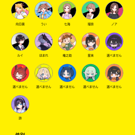
向日葵
うい
七海
瑠奈
ノア
ルイ
ほまれ
権之助
星来
選べません
選べません
選べません
選べません
選べません
選べません
詩
性別