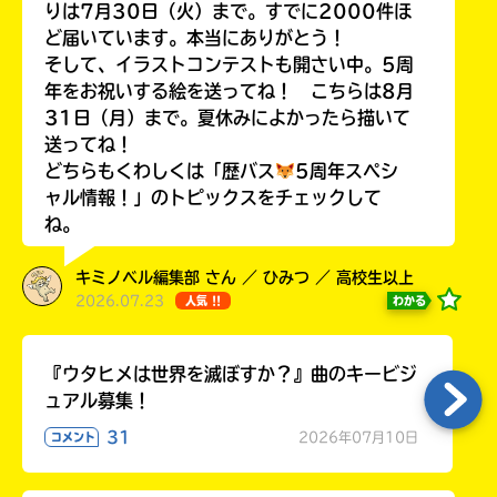
りは7月30日（火）まで。すでに2000件ほ
ど届いています。本当にありがとう！
そして、イラストコンテストも開さい中。5周
年をお祝いする絵を送ってね！ こちらは8月
Loading
.
.
.
31日（月）まで。夏休みによかったら描いて
送ってね！
どちらもくわしくは「歴バス
5周年スペシ
ャル情報！」のトピックスをチェックして
ね。
キミノベル編集部 さん ／ ひみつ ／ 高校生以上
2026.07.23
わかる
人気 !!
入
『ウタヒメは世界を滅ぼすか？』曲のキービジ
力
ュアル募集！
内
31
容
2026年07月10日
コメント
に
エ