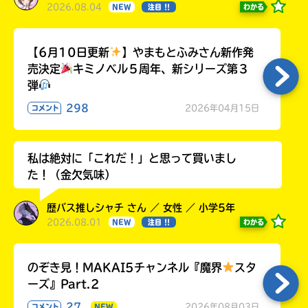
2026.08.04
わかる
NEW
注目 !!
【6月10日更新
】やまもとふみさん新作発
売決定
キミノベル５周年、新シリーズ第３
弾
298
2026年04月15日
コメント
私は絶対に「これだ！」と思って買いまし
た！（金欠気味）
歴バス推しシャチ さん ／ 女性 ／ 小学5年
2026.08.01
わかる
NEW
注目 !!
のぞき見！MAKAI5チャンネル『魔界
スタ
ーズ』Part.2
27
2026年08月03日
コメント
NEW