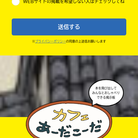
WEBサイトの掲載を希望しない人はチェックしてね
・送ってからすぐには紹介されないので、待ってて
小学6年
ね。
中学1年
・まだ読んでいない人たちに、本の内容のネタバレに
送信する
ならないよう気をつけてね。
中学2年
・キャンペーン開催中は、投稿した後の画面にバナー
※
プライバシーポリシー
の同意の上送信お願いします
中学3年
が出るので、そこから応募してね。
・ポプラ社の宣伝物で紹介させてもらうことがある
高校生以上
よ。
・かき終えたら、人を傷つけていたり、個人情報をか
きこんでいたり、字がまちがっていたりしないか、読
本を飛び出して
みんなとおしゃべり
みなおしてみてね。
できる掲示板