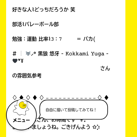
好きな人⌇どっちだろうか 笑
部活⌇バレーボール部
勉強：運動 比率⌇𝟹：𝟽 ＝ バカ(
# ︎┊︎
⸝꙳ 黒狼 悠牙 - 𝙺𝚘𝚔𝚔𝚊𝚖𝚒 𝚈𝚞𝚐𝚊 -
꒷꒦
さん
の雰囲気参考
♢ ♦︎ ♢ ♦︎ ♢ 𓐄 𓐄 𓐄 𓐄 𓐄 𓐄 𓐄 𓐄 𓐄 𓐄 𓐄 𓐄 ♢ ♦︎
♢ ♦︎ ♢
自由に描いて投稿してみてね！
人間のみなさん、お時間です ˚ᯤ₊
メニュー
また会いましょうね。ごきげんよう ✩⡱