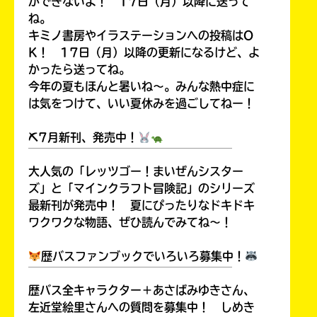
ができないよ！ 17日（月）以降に送って
ね。
キミノ書房やイラステーションへの投稿はO
K！ 17日（月）以降の更新になるけど、よ
かったら送ってね。
今年の夏もほんと暑いね～。みんな熱中症に
は気をつけて、いい夏休みを過ごしてねー！
⛏7月新刊、発売中！
￣￣￣￣￣￣￣￣￣￣￣￣￣￣￣￣￣￣
大人気の「レッツゴー！まいぜんシスター
ズ」と「マインクラフト冒険記」のシリーズ
最新刊が発売中！ 夏にぴったりなドキドキ
ワクワクな物語、ぜひ読んでみてね～！
歴バスファンブックでいろいろ募集中！
￣￣￣￣￣￣￣￣￣￣￣￣￣￣￣￣￣￣
歴バス全キャラクター＋あさばみゆきさん、
左近堂絵里さんへの質問を募集中！ しめき