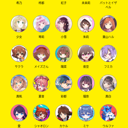
希乃
柊都
紅子
未来莉
パットとイザ
ベル
少女
琴莉
小雪
朱莉
葉山ハル
サクラ
メイズさん
陽菜
夜空
フミカ
真帆
夏音
彩都
瑠奈
真白
愛
シャオロン
カケル
ミケ
ウルファ