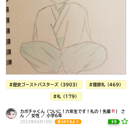
見つかる
本を飛び出して
みんなとおしゃべり
できる掲示板
#歴史ゴーストバスターズ（3903）
#狸原礼（469）
#礼（179）
本を飛び出して
カボチャくん（ついに！六年生です！礼の！先輩
） さ
みんなとおしゃべり
ん ／ 女性 ／ 小学6年
できる掲示板
2023年04月10日
すき
見られてるよ !!