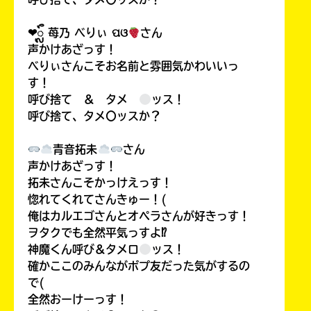
❤︎ᬼ 苺乃 べりぃ ପଓ
さん
声かけあざっす！
べりぃさんこそお名前と雰囲気かわいいっ
す！
呼び捨て ＆ タメ
ッス！
呼び捨て、タメ〇ッスか？
青音拓未
さん
声かけあざっす！
拓未さんこそかっけえっす！
惚れてくれてさんきゅー！(
俺はカルエゴさんとオペラさんが好きっす！
ヲタクでも全然平気っすよ⁉
神魔くん呼び＆タメロ
ッス！
確かここのみんながポプ友だった気がするの
で(
全然おーけーっす！