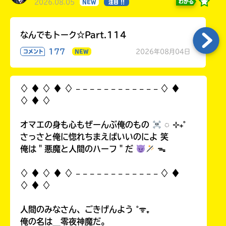
2026.08.05
わかる
NEW
注目 !!
なんでもトーク☆Part.114
177
2026年08月04日
コメント
NEW
♢ ♦︎ ♢ ♦︎ ♢ 𓐄 𓐄 𓐄 𓐄 𓐄 𓐄 𓐄 𓐄 𓐄 𓐄 𓐄 𓐄 ♢ ♦︎
♢ ♦︎ ♢
オマエの身も心もぜーんぶ俺のもの
◌ ⊹₊˚
さっさと俺に惚れちまえばいいのによ 笑
俺は＂悪魔と人間のハーフ＂だ
ᯓ
♢ ♦︎ ♢ ♦︎ ♢ 𓐄 𓐄 𓐄 𓐄 𓐄 𓐄 𓐄 𓐄 𓐄 𓐄 𓐄 𓐄 ♢ ♦︎
♢ ♦︎ ♢
人間のみなさん、ごきげんよう ˚ᯤ₊
俺の名は＿零夜神魔だ。