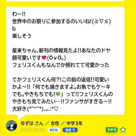
わ〜!!
世界中のお祭りに参加するのいいね!(≧∇≦)
b
楽しそう
星来ちゃん､新刊の情報見たよ!!あなたのドヤ
顔可愛いです
(ӦｖӦ｡)
フェリスくんもなんでか照れてて可愛かった
てかフェリスくん何?!この前の返信!!可愛い
かよ〜!!「何でも焼きますよ｡お魚でもケーキ
でも｡やきもちでも!
」って!!フェリスくんの
やきもち見てみたい…!!ファンサがすぎる〜!!
大好き(*˘︶˘*).｡.:*♡
ゆずは さん ／ 女性 ／ 中学3年
2026.08.03
わかる
NEW
注目 !!