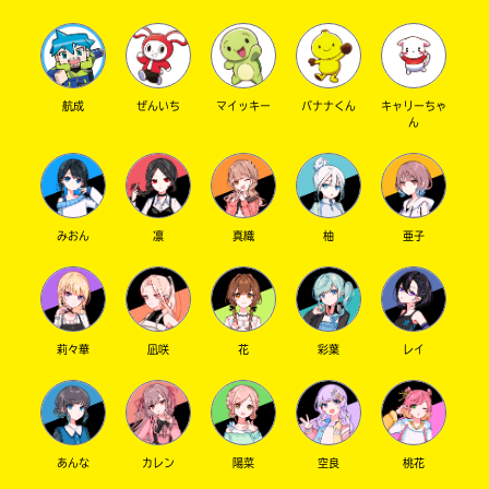
航成
ぜんいち
マイッキー
バナナくん
キャリーちゃ
ん
みおん
凛
真織
柚
亜子
莉々華
凪咲
花
彩葉
レイ
あんな
カレン
陽菜
空良
桃花