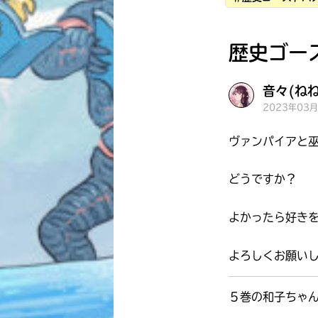
歴史ゴー
音々(ねね
2023年03
ヴァンパイアと巫
どうですか？
よかったら好き
よろしくお願いしま
５巻の和子ちゃ