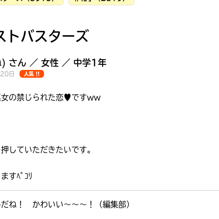
ストバスターズ
) さん ／ 女性 ／ 中学1年
月20日
人気 !!
女の禁じられた恋♥️ですww
を押していただきたいです。
すﾍﾟｺﾘ
みんなの絵が
見られる
んだね！ かわいい～～～！（編集部）
ギャラリー