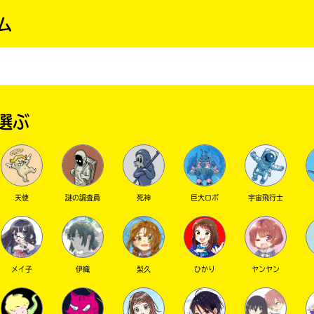
ム
選ぶ
天使
謎の調査員
死神
巨大ロボ
宇宙飛行士
メイ子
伊織
梨久
ひかり
ヤンヤン