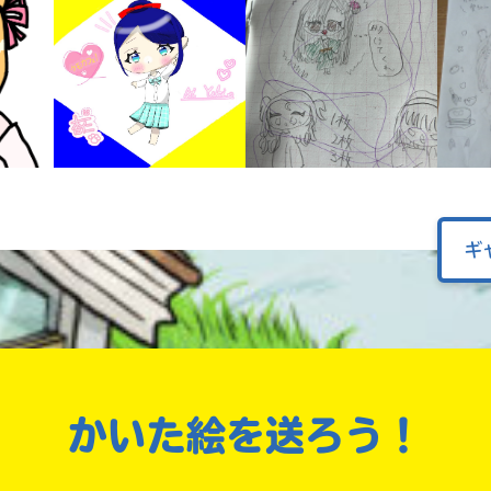
オフィシャルアカウント
ラ
ー
が
あ
Loading
.
.
.
る
の
で、
も
SNSでシェアする
う
一
ギ
度
い
確
い
え
認
し
て
み
て
かいた絵を送ろう！
ね