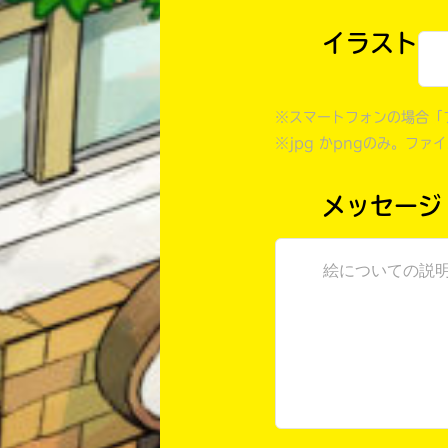
イラスト
※スマートフォンの場合「
※jpg かpngのみ。ファ
メッセージ