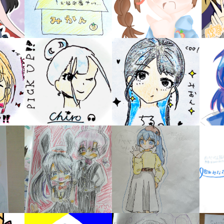
キーワードから探す
入
力
内
容
に
エ