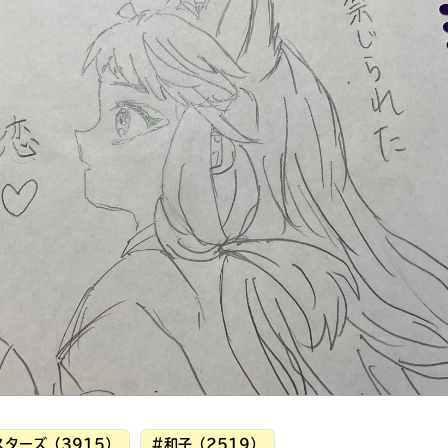
読みたい本が
見つかる
大人気
シリーズに
出会える
ターズ（3915）
#和子（2519）